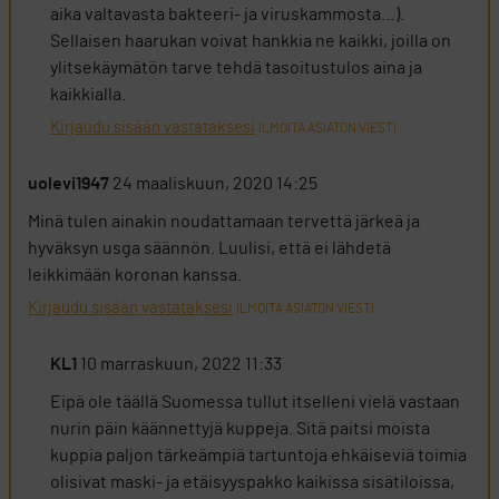
aika valtavasta bakteeri- ja viruskammosta…).
Sellaisen haarukan voivat hankkia ne kaikki, joilla on
ylitsekäymätön tarve tehdä tasoitustulos aina ja
kaikkialla.
Kirjaudu sisään vastataksesi
ILMOITA ASIATON VIESTI
uolevi1947
24 maaliskuun, 2020 14:25
Minä tulen ainakin noudattamaan tervettä järkeä ja
hyväksyn usga säännön. Luulisi, että ei lähdetä
leikkimään koronan kanssa.
Kirjaudu sisään vastataksesi
ILMOITA ASIATON VIESTI
KL1
10 marraskuun, 2022 11:33
Eipä ole täällä Suomessa tullut itselleni vielä vastaan
nurin päin käännettyjä kuppeja. Sitä paitsi moista
kuppia paljon tärkeämpiä tartuntoja ehkäiseviä toimia
olisivat maski- ja etäisyyspakko kaikissa sisätiloissa,