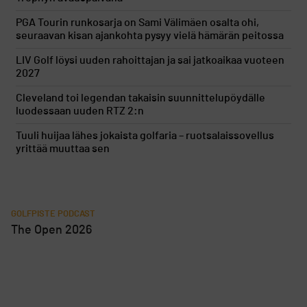
PGA Tourin runkosarja on Sami Välimäen osalta ohi,
seuraavan kisan ajankohta pysyy vielä hämärän peitossa
LIV Golf löysi uuden rahoittajan ja sai jatkoaikaa vuoteen
2027
Cleveland toi legendan takaisin suunnittelupöydälle
luodessaan uuden RTZ 2:n
Tuuli huijaa lähes jokaista golfaria – ruotsalaissovellus
yrittää muuttaa sen
GOLFPISTE PODCAST
The Open 2026