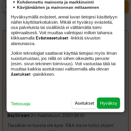
Kohdennettu mainonta ja markkinointi
Kävijämäärien ja mainonnan mittaaminen
Hyväksymällä evästeet, annat luvan tietojesi käsittelyyn
näihin käyttötarkoituksiin. Mikäli et hyväksy evästeitä,
osa palveluista tai sisällöistä ei välttämättä toimi
optimaalisesti. Voit muuttaa valintojasi milloin tahansa
klikkaamalla
-linkkiä sivuston
Evästeasetukset
alareunassa.
Artikkelin kommentit (5 kpl)
Jotkin teknologiat saattavat käyttää tietojasi myös ilman
suostumustasi, jos niillä on siihen oikeutettu peruste
uolevi1947
24 maaliskuun, 2020 08:48
(esim. sivun tekninen toimivuus). Voit vastustaa tätä tai
muuttaa kaikkia asetuksiasi valitsemalla alla olevan
Onkohan nyt golfliitolta unohtunut, että valmiuslaki on
-painikkeen.
Asetukset
voimassa koronan riehuessa maailmalla. Amerikoissa
ymmärretään, ettei golfin säännöt ole se tärkein asia
pandemian riehuessa. Liitossa ei tätä ymmärretä, jotta
mentäisiin terveys edellä.
Asetukset
Hyväksy
Tietosuoja
Kirjaudu sisään vastataksesi
ILMOITA ASIATON VIESTI
BayStream
24 maaliskuun, 2020 09:01
Tässähän ei tuosta ole kyse. R&A:lta on tullut ohjeet