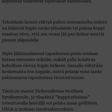
käynnissä vallitsevat rajoitukset huomioiden.
Tehokkain konsti välttyä pallon nostamiselta reiästä
on kääntää kupin runko ylösalaisin tai painaa kuppi
maahan siten, että sen reuna jää pari kolme senttiä
pinnan yläpuolelle.
Myös jälkimmäisessä tapauksessa putin voidaan
katsoa menneen reikään, mikäli pallo kolahtaa
kohollaan olevan kupin kylkeen. Samalla vältytään
koskemasta itse kuppiin, mistä pelaaja voisi saada
pahimmassa tapauksessa virustartunnan.
Tämä on saanut Yhdysvalloissa virallisen
hyväksynnän, ja tilapäistä ”kuppiratkaisua”
toteuttavalla kentällä voi pelata maan golfliiton
USGA:n mukaan tasoituskierroksen.