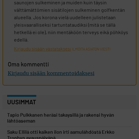
saunojen sulkeminen ja muiden kuin täysin
välttämättömien sisätilojen sulkeminen golfkentän
alueella. Jos korona vielä uudelleen julistetaan
yleisvaaralliseksi tartuntataudiksi (mitä se tällä
hetkellä ei ole), niin mentäköön terveys eikä pöhköys
edellä.
Kirjaudu sisään vastataksesi
ILMOITA ASIATON VIESTI
Oma kommentti
Kirjaudu sisään kommentoidaksesi
UUSIMMAT
Tapio Pulkkanen heräsi takaysillä ja rakensi hyvän
lähtöaseman
Saku Ellilä otti kaiken ilon irti aamulähdöstä Erkko
Trophyn avauspäivänä