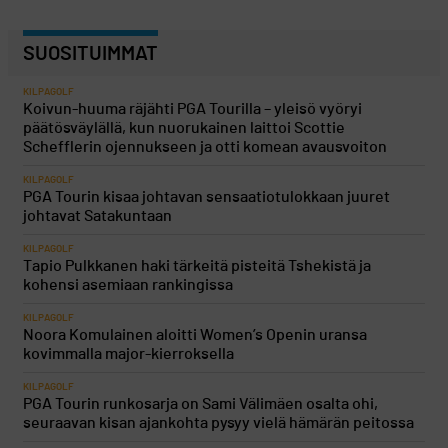
SUOSITUIMMAT
KILPAGOLF
Koivun-huuma räjähti PGA Tourilla – yleisö vyöryi
päätösväylällä, kun nuorukainen laittoi Scottie
Schefflerin ojennukseen ja otti komean avausvoiton
KILPAGOLF
PGA Tourin kisaa johtavan sensaatiotulokkaan juuret
johtavat Satakuntaan
KILPAGOLF
Tapio Pulkkanen haki tärkeitä pisteitä Tshekistä ja
kohensi asemiaan rankingissa
KILPAGOLF
Noora Komulainen aloitti Women’s Openin uransa
kovimmalla major-kierroksella
KILPAGOLF
PGA Tourin runkosarja on Sami Välimäen osalta ohi,
seuraavan kisan ajankohta pysyy vielä hämärän peitossa