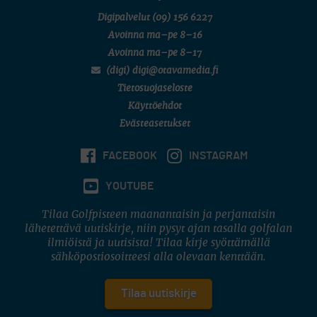
Digipalvelut
(09) 156 6227
Avoinna ma–pe 8–16
Avoinna ma–pe 8–17
(digi) digi@otavamedia.fi
Tietosuojaseloste
Käyttöehdot
Evästeasetukset
FACEBOOK
INSTAGRAM
YOUTUBE
Tilaa Golfpisteen maanantaisin ja perjantaisin
lähetettävä uutiskirje, niin pysyt ajan tasalla golfalan
ilmiöistä ja uutisista! Tilaa kirje syöttämällä
sähköpostiosoitteesi alla olevaan kenttään.
Tilaa uutiskirje