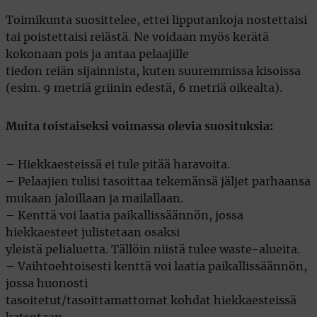
Toimikunta suosittelee, ettei lipputankoja nostettaisi
tai poistettaisi reiästä. Ne voidaan myös kerätä
kokonaan pois ja antaa pelaajille
tiedon reiän sijainnista, kuten suuremmissa kisoissa
(esim. 9 metriä griinin edestä, 6 metriä oikealta).
Muita toistaiseksi voimassa olevia suosituksia:
– Hiekkaesteissä ei tule pitää haravoita.
– Pelaajien tulisi tasoittaa tekemänsä jäljet parhaansa
mukaan jaloillaan ja mailallaan.
– Kenttä voi laatia paikallissäännön, jossa
hiekkaesteet julistetaan osaksi
yleistä pelialuetta. Tällöin niistä tulee waste-alueita.
– Vaihtoehtoisesti kenttä voi laatia paikallissäännön,
jossa huonosti
tasoitetut/tasoittamattomat kohdat hiekkaesteissä