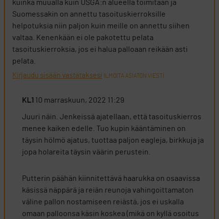
kuinka muualla kuin USGA:n alueella toimitaan ja
Suomessakin on annettu tasoituskierroksille
helpotuksia niin paljon kuin meille on annettu siihen
valtaa. Kenenkään ei ole pakotettu pelata
tasoituskierroksia, jos ei halua palloaan reikään asti
pelata.
Kirjaudu sisään vastataksesi
ILMOITA ASIATON VIESTI
KL1
10 marraskuun, 2022 11:29
Juuri näin. Jenkeissä ajatellaan, että tasoituskierros
menee kaiken edelle. Tuo kupin kääntäminen on
täysin hölmö ajatus, tuottaa paljon eagleja, birkkuja ja
jopa holareita täysin väärin perustein.
Putterin päähän kiinnitettävä haarukka on osaavissa
käsissä näppärä ja reiän reunoja vahingoittamaton
väline pallon nostamiseen reiästä, jos ei uskalla
omaan palloonsa käsin koskea (mikä on kyllä osoitus