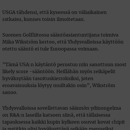
USGA tähdensi, että kyseessä on väliaikainen
ratkaisu, kunnes toisin ilmoitetaan.
Suomen Golfliitossa sääntöasiantuntijana toimiva
Mika Wikström kertoo, että Yhdysvalloissa käyttöön
otettu sääntö ei tule Euroopassa voimaan.
”Tämä USA:n käytäntö perustuu niin sanottuun most
likely score -sääntöön. Heillähän myös reikäpelit
hyväksytään tasoituskierroksiksi, joten
eroavaisuuksia löytyy muiltakin osin”, Wikström
sanoo.
Yhdysvalloissa sovellettavan säännön ydinongelma
on R&A:n laseilla katsoen siinä, että tällaisessa
tapauksessa kaikki kupin kylkeen osuvat kovat chipit
ja putitkin olisi hyväksyttävä reikään menneiksi