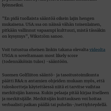
lyönneiksi.
”En pidä tuollaista sääntöä oikein lajin hengen
mukaisena. USA:ssa on näissä vähän toisenlainen,
pitkään vallinnut vapaampi kulttuuri, mistä tässäkin
on kysymys”, Wikström sanoo.
Voit tutustua oheisen linkin takana olevalta
videolta
USGA:n soveltamaan most likely score
(todennäköisin tulos) -sääntöön.
Suomen Golfliiton sääntö- ja tasoitustoimikunta
päätti R&A:n antamien ohjeiden mukaan myös, että
tuloskortteja käytettäessä niitä ei tarvitse vaihtaa
merkitsijän kanssa. Kukin pelaaja pitää kirjaa itselleen
ja merkitsijälle. Merkitsijän kuittauksen voi hoitaa
verbaalisti paikan päällä tai puhelin-/nettiyhteydellä.