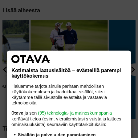
Lisää aiheesta
Kotimaista laatusisältöä – evästeillä parempi
käyttökokemus
SÄÄNNÖT
5
Haluamme tarjota sinulle parhaan mahdollisen
ppu saa
Yksi vilkuilu, iso kohu: näin
käyttökokemuksen ja laadukkaat sisällöt, siksi
golfissa saa urkkia
käytämme tällä sivustolla evästeitä ja vastaavia
vastustajan mailaa
teknologioita.
ja sen
(95) teknologia- ja mainoskumppania
Otava
keräävät tietoa (esim. vierailemis­tasi sivuista ja laitteesi
ominaisuuk­sista) seuraaviin käyttötarkoituksiin:
Tilaa Golfpisteen uutiskirje
Sisällön ja palveluiden parantaminen