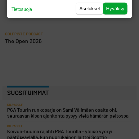
asemiaan
Asetukset
Hyväksy
Tietosuoja
GOLFPISTE PODCAST
The Open 2026
SUOSITUIMMAT
KILPAGOLF
PGA Tourin runkosarja on Sami Välimäen osalta ohi,
seuraavan kisan ajankohta pysyy vielä hämärän peitossa
KILPAGOLF
Koivun-huuma räjähti PGA Tourilla – yleisö vyöryi
päätösväylällä, kun nuorukainen laittoi Scottie