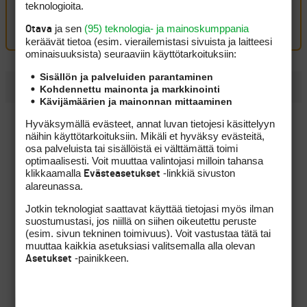
Oma kommentti
teknologioita.
Kirjaudu sisään kommentoidaksesi
ja sen
(95) teknologia- ja mainoskumppania
Otava
keräävät tietoa (esim. vierailemis­tasi sivuista ja laitteesi
ominaisuuk­sista) seuraaviin käyttötarkoituksiin:
Sisällön ja palveluiden parantaminen
UUSIMMAT
Kohdennettu mainonta ja markkinointi
Kävijämäärien ja mainonnan mittaaminen
Onko tässä vuoden kiinnostavin väyläpuu pitkille
Hyväksymällä evästeet, annat luvan tietojesi käsittelyyn
lähestymisille?
näihin käyttötarkoituksiin. Mikäli et hyväksy evästeitä,
osa palveluista tai sisällöistä ei välttämättä toimi
Pitkät väylät palkitsivat Tapio Pulkkasen kitsaasti, mutta
optimaalisesti. Voit muuttaa valintojasi milloin tahansa
taistelu kovasta sijoituksesta jatkuu
klikkaamalla
-linkkiä sivuston
Evästeasetukset
alareunassa.
Eppu Normaali siivitti Konsta Jutilan Erkko Trophyn
voittoon
Jotkin teknologiat saattavat käyttää tietojasi myös ilman
suostumustasi, jos niillä on siihen oikeutettu peruste
Golf tuntui liian rauhalliselta, joten ammattilaispelaaja
(esim. sivun tekninen toimivuus). Voit vastustaa tätä tai
Eetu Isometsä vaihtoi päälajikseen hiihdon
muuttaa kaikkia asetuksiasi valitsemalla alla olevan
-painikkeen.
Asetukset
"Olisi pitänyt kuunnella kroppaa" – Jason Dayn 18 vuoden
putki katkesi
Tapio Pulkkanen eteni jatkoon ja paransi rutkasti