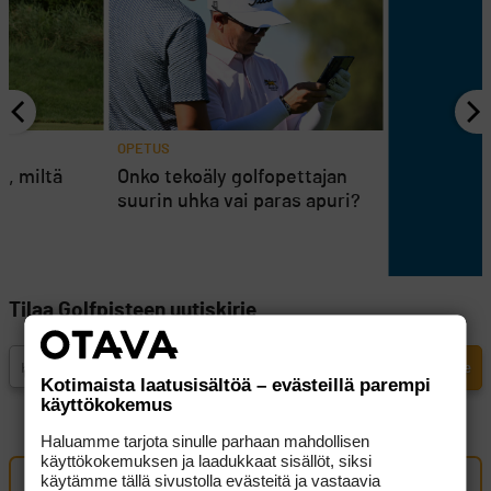
OPETUS
n, miltä
Onko tekoäly golfopettajan
suurin uhka vai paras apuri?
Tilaa Golfpisteen uutiskirje
Kotimaista laatusisältöä – evästeillä parempi
käyttökokemus
Haluamme tarjota sinulle parhaan mahdollisen
käyttökokemuksen ja laadukkaat sisällöt, siksi
käytämme tällä sivustolla evästeitä ja vastaavia