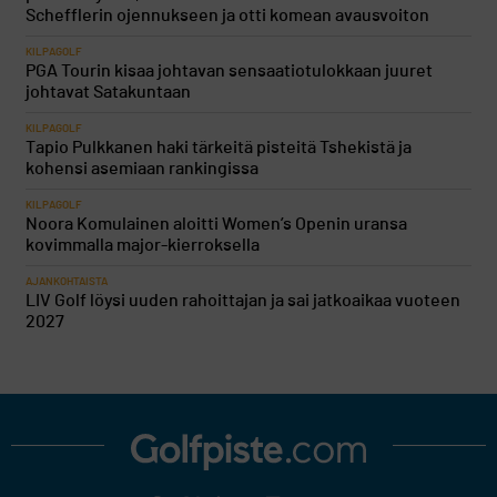
Schefflerin ojennukseen ja otti komean avausvoiton
KILPAGOLF
PGA Tourin kisaa johtavan sensaatiotulokkaan juuret
johtavat Satakuntaan
KILPAGOLF
Tapio Pulkkanen haki tärkeitä pisteitä Tshekistä ja
kohensi asemiaan rankingissa
KILPAGOLF
Noora Komulainen aloitti Women’s Openin uransa
kovimmalla major-kierroksella
AJANKOHTAISTA
LIV Golf löysi uuden rahoittajan ja sai jatkoaikaa vuoteen
2027