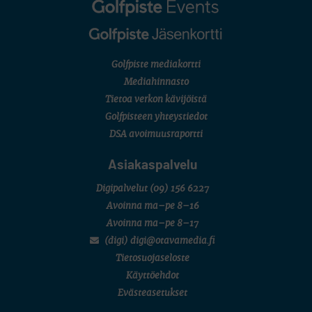
Golfpiste mediakortti
Mediahinnasto
Tietoa verkon kävijöistä
Golfpisteen yhteystiedot
DSA avoimuusraportti
Asiakaspalvelu
Digipalvelut
(09) 156 6227
Avoinna ma–pe 8–16
Avoinna ma–pe 8–17
(digi) digi@otavamedia.fi
Tietosuojaseloste
Käyttöehdot
Evästeasetukset