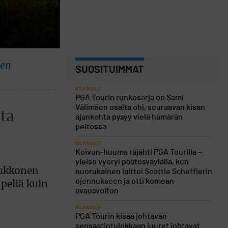
nen
SUOSITUIMMAT
KILPAGOLF
PGA Tourin runkosarja on Sami
Välimäen osalta ohi, seuraavan kisan
ata
ajankohta pysyy vielä hämärän
peitossa
KILPAGOLF
Koivun-huuma räjähti PGA Tourilla –
yleisö vyöryi päätösväylällä, kun
: ukkonen
nuorukainen laittoi Scottie Schefflerin
ojennukseen ja otti komean
 peliä kuin
avausvoiton
KILPAGOLF
PGA Tourin kisaa johtavan
sensaatiotulokkaan juuret johtavat