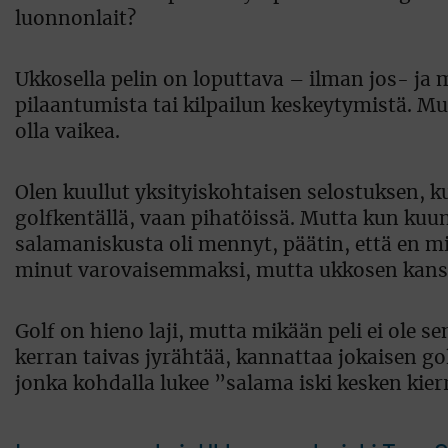
luonnonlait?
Ukkosella pelin on loputtava – ilman jos- ja 
pilaantumista tai kilpailun keskeytymistä. Mut
olla vaikea.
Olen kuullut yksityiskohtaisen selostuksen, ku
golfkentällä, vaan pihatöissä. Mutta kun kuun
salamaniskusta oli mennyt, päätin, että en 
minut varovaisemmaksi, mutta ukkosen kanssa 
Golf on hieno laji, mutta mikään peli ei ole s
kerran taivas jyrähtää, kannattaa jokaisen gol
jonka kohdalla lukee ”salama iski kesken kie