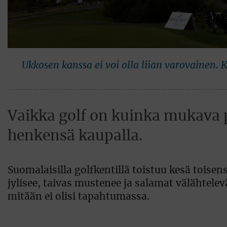
Ukkosen kanssa ei voi olla liian varovainen.
Vaikka golf on kuinka mukava p
henkensä kaupalla.
Suomalaisilla golfkentillä toistuu kesä toise
jylisee, taivas mustenee ja salamat välähtelevä
mitään ei olisi tapahtumassa.