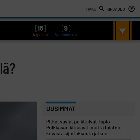
HAKU
KIRJAUDU
[
16
]
[
9
]
Kilpailua
Suomalaista
lä?
UUSIMMAT
Pitkät väylät palkitsivat Tapio
Pulkkasen kitsaasti, mutta taistelu
kovasta sijoituksesta jatkuu