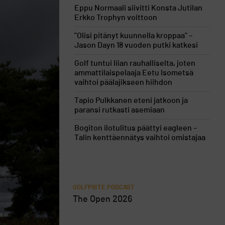
Eppu Normaali siivitti Konsta Jutilan
Erkko Trophyn voittoon
"Olisi pitänyt kuunnella kroppaa" –
Jason Dayn 18 vuoden putki katkesi
Golf tuntui liian rauhalliselta, joten
ammattilaispelaaja Eetu Isometsä
vaihtoi päälajikseen hiihdon
Tapio Pulkkanen eteni jatkoon ja
paransi rutkasti asemiaan
Bogiton ilotulitus päättyi eagleen –
Talin kenttäennätys vaihtoi omistajaa
GOLFPISTE PODCAST
The Open 2026