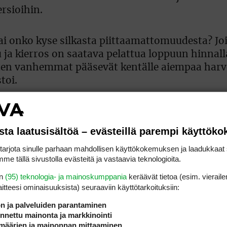
ersioihin.
ai onko kyse silkasta piittaamattomuudesta? Jo
u ja kierros on saatava pelattua loppuun hinnall
asten vanhemmat pääsevät kentälle aiempaa har
toi.
en todella henkeä enemmän? Eikö huomennaki
sta laatusisältöä – evästeillä parempi käyttök
rjota sinulle parhaan mahdollisen käyttökokemuksen ja laadukkaat s
me tällä sivustolla evästeitä ja vastaavia teknologioita.
fareista tulee näissä
en
(95) teknologia- ja mainoskumppania
keräävät tietoa (esim. vieraile
laitteesi ominaisuuk­sista) seuraaviin käyttötarkoituksiin:
ssa oman elämänsä
ön ja palveluiden parantaminen
nettu mainonta ja markkinointi
määrien ja mainonnan mittaaminen