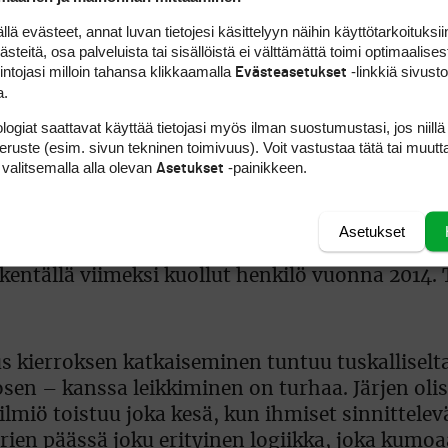
orologeja.
 evästeet, annat luvan tietojesi käsittelyyn näihin käyttötarkoituksiin
teitä, osa palveluista tai sisällöistä ei välttämättä toimi optimaalisest
intojasi milloin tahansa klikkaamalla
-linkkiä sivust
Evästeasetukset
a.
ä. Sähkö hakeutuu kohti korkeita ja erottuvia 
logiat saattavat käyttää tietojasi myös ilman suostumustasi, jos niillä
lää – varsinkin jos hänellä on maila pystyssä. J
peruste (esim. sivun tekninen toimivuus). Voit vastustaa tätä tai muutt
ospilvestä. Se ei kysy, onko reiällä vielä birdi
 valitsemalla alla olevan
-painikkeen.
Asetukset
Asetukset
ksista, joissa salama on iskenyt golfariin kuole
entällä viimeksi kuollut henkilö vuonna 2014.
kus kierroksen katkaiseminen tuntuu tuskalliselta
sen – kanssa leikkiminen on turhaa. Järjen olis
ilmiö toistuu joka kesä, kun ihmiset sinnittelev
ien päässä joku erityinen logiikka, joka kumoa