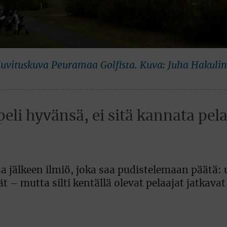
 Kuvituskuva Peuramaa Golfista. Kuva: Juha Hakuli
eli hyvänsä, ei sitä kannata pel
nsa jälkeen ilmiö, joka saa pudistelemaan päätä
t – mutta silti kentällä olevat pelaajat jatkavat