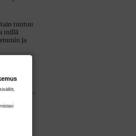
itain tuntuu
a millä
vemmin ja
n olisi
okemus
isällöt,
mis­tasi