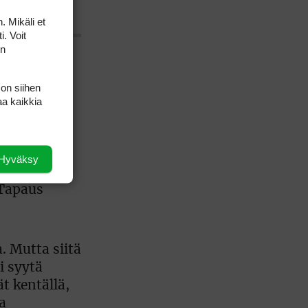
. Mikäli et
i. Voit
on
kohteita.
 on siihen
a kyllä,
aa kaikkia
e-putti
Hyväksy
ttavin
 Tapaus
. Mutta siitä
i syytä
ät kentällä,
a