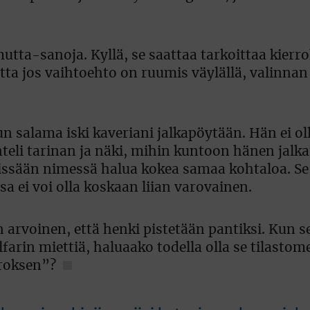
mutta-sanoja. Kyllä, se saattaa tarkoittaa kierr
ta jos vaihtoehto on ruumis väylällä, valinnan e
n salama iski kaveriani jalkapöytään. Hän ei oll
teli tarinan ja näki, mihin kuntoon hänen jalk
missään nimessä halua kokea samaa kohtaloa. Se
ei voi olla koskaan liian varovainen.
en arvoinen, että henki pistetään pantiksi. Kun 
farin miettiä, haluaako todella olla se tilastom
rroksen”?