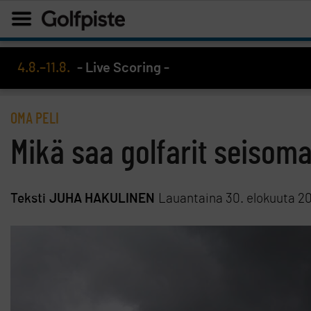
4.8.–11.8.
- Live Scoring -
OMA PELI
Mikä saa golfarit seisom
Teksti
JUHA HAKULINEN
Lauantaina 30. elokuuta 2