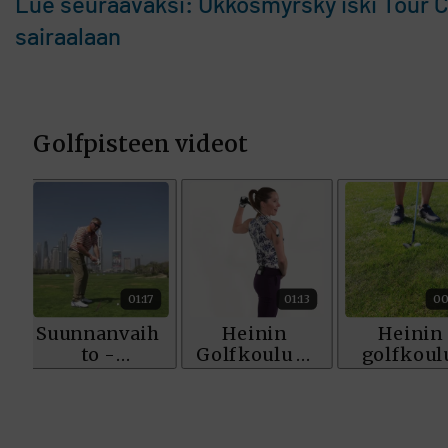
Lue seuraavaksi: Ukkosmyrsky iski Tour C
sairaalaan