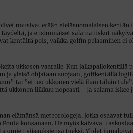
lvet nousivat erään eteläsuomalaisen kentän ta
aan täydeltä, ja ensimmäiset salamaniskut näkyivä
at kentältä pois, vaikka golfin pelaaminen ei o
eita ukkosen vaaralle. Kun jalkapallokentillä p
 ja yleisö ohjataan suojaan, golfkentällä logii
uun” tai ”ei tuo ukkonen vielä ihan tähän tule”
tä ukkonen liikkuu nopeasti – ja salama iskee j
oman elämänsä meteorologeja, jotka osaavat tul
a Pouta konsanaan. He myös kaivavat taskusta
ota omien viisauksiensa tueksi. Yhdet jumaloivat