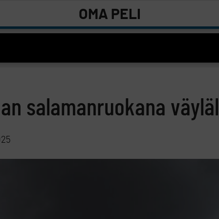
OMA PELI
aan salamanruokana väyläl
025