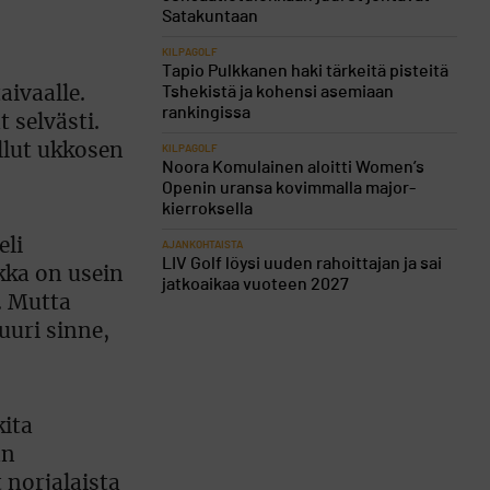
Satakuntaan
KILPAGOLF
Tapio Pulkkanen haki tärkeitä pisteitä
Tshekistä ja kohensi asemiaan
ivaalle.
rankingissa
t selvästi.
llut ukkosen
KILPAGOLF
Noora Komulainen aloitti Women’s
Openin uransa kovimmalla major-
kierroksella
eli
AJANKOHTAISTA
LIV Golf löysi uuden rahoittajan ja sai
kka on usein
jatkoaikaa vuoteen 2027
. Mutta
uuri sinne,
kita
an
 norjalaista