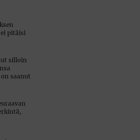
oksen
i pitäisi
ut silloin
ansa
 on saanut
seuraavan
erkintä,