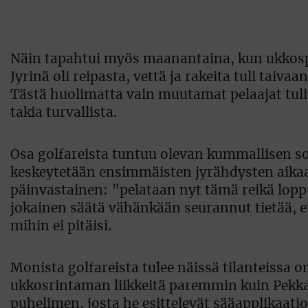
Näin tapahtui myös maanantaina, kun ukkospi
Jyrinä oli reipasta, vettä ja rakeita tuli taiv
Tästä huolimatta vain muutamat pelaajat tuliv
takia turvallista.
Osa golfareista tuntuu olevan kummallisen sok
keskeytetään ensimmäisten jyrähdysten aikaan
päinvastainen: ”pelataan nyt tämä reikä lopp
jokainen säätä vähänkään seurannut tietää, et
mihin ei pitäisi.
Monista golfareista tulee näissä tilanteissa 
ukkosrintaman liikkeitä paremmin kuin Pekk
puhelimen, josta he esittelevät sääapplikaati