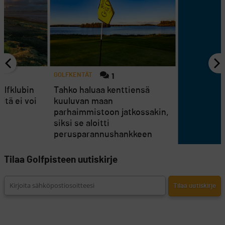
GOLFKENTÄT
1
olfklubin
Tahko haluaa kenttiensä
itä ei voi
kuuluvan maan
parhaimmistoon jatkossakin,
siksi se aloitti
perusparannushankkeen
Tilaa Golfpisteen uutiskirje