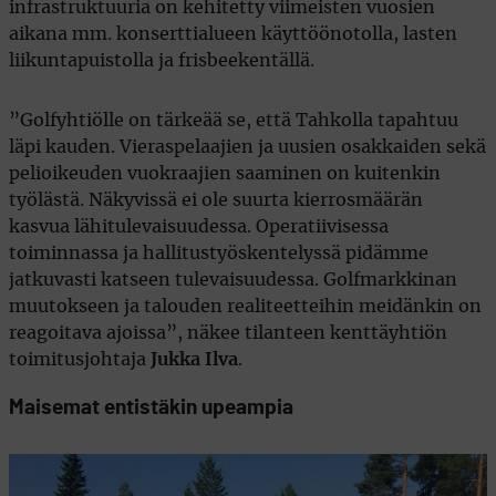
infrastruktuuria on kehitetty viimeisten vuosien
aikana mm. konserttialueen käyttöönotolla, lasten
liikuntapuistolla ja frisbeekentällä.
”Golfyhtiölle on tärkeää se, että Tahkolla tapahtuu
läpi kauden. Vieraspelaajien ja uusien osakkaiden sekä
pelioikeuden vuokraajien saaminen on kuitenkin
työlästä. Näkyvissä ei ole suurta kierrosmäärän
kasvua lähitulevaisuudessa. Operatiivisessa
toiminnassa ja hallitustyöskentelyssä pidämme
jatkuvasti katseen tulevaisuudessa. Golfmarkkinan
muutokseen ja talouden realiteetteihin meidänkin on
reagoitava ajoissa”, näkee tilanteen kenttäyhtiön
toimitusjohtaja
Jukka Ilva
.
Maisemat entistäkin upeampia