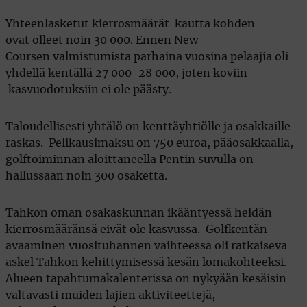
Yhteenlasketut kierrosmäärät kautta kohden
ovat olleet noin 30 000. Ennen New
Coursen valmistumista parhaina vuosina pelaajia oli
yhdellä kentällä 27 000-28 000, joten koviin
kasvuodotuksiin ei ole päästy.
Taloudellisesti yhtälö on kenttäyhtiölle ja osakkaille
raskas. Pelikausimaksu on 750 euroa, pääosakkaalla,
golftoiminnan aloittaneella Pentin suvulla on
hallussaan noin 300 osaketta.
Tahkon oman osakaskunnan ikääntyessä heidän
kierrosmääränsä eivät ole kasvussa. Golfkentän
avaaminen vuosituhannen vaihteessa oli ratkaiseva
askel Tahkon kehittymisessä kesän lomakohteeksi.
Alueen tapahtumakalenterissa on nykyään kesäisin
valtavasti muiden lajien aktiviteettejä,