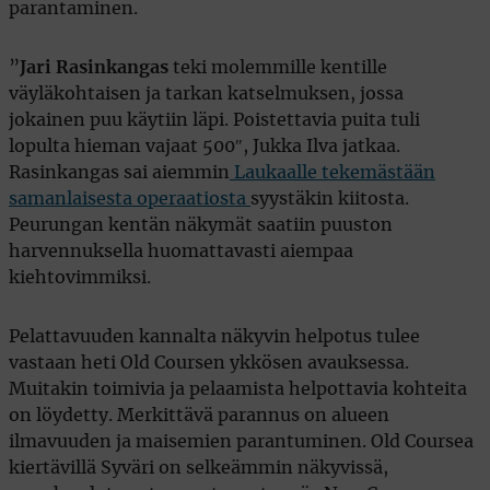
parantaminen.
”
Jari Rasinkangas
teki molemmille kentille
väyläkohtaisen ja tarkan katselmuksen, jossa
jokainen puu käytiin läpi. Poistettavia puita tuli
lopulta hieman vajaat 500″, Jukka Ilva jatkaa.
Rasinkangas sai aiemmin
Laukaalle tekemästään
samanlaisesta operaatiosta
syystäkin kiitosta.
Peurungan kentän näkymät saatiin puuston
harvennuksella huomattavasti aiempaa
kiehtovimmiksi.
Pelattavuuden kannalta näkyvin helpotus tulee
vastaan heti Old Coursen ykkösen avauksessa.
Muitakin toimivia ja pelaamista helpottavia kohteita
on löydetty. Merkittävä parannus on alueen
ilmavuuden ja maisemien parantuminen. Old Coursea
kiertävillä Syväri on selkeämmin näkyvissä,