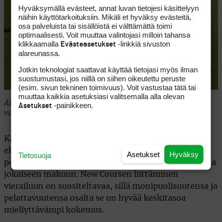
Hyväksymällä evästeet, annat luvan tietojesi käsittelyyn
näihin käyttötarkoituksiin. Mikäli et hyväksy evästeitä,
osa palveluista tai sisällöistä ei välttämättä toimi
optimaalisesti. Voit muuttaa valintojasi milloin tahansa
klikkaamalla
-linkkiä sivuston
Evästeasetukset
alareunassa.
Jotkin teknologiat saattavat käyttää tietojasi myös ilman
suostumustasi, jos niillä on siihen oikeutettu peruste
(esim. sivun tekninen toimivuus). Voit vastustaa tätä tai
muuttaa kaikkia asetuksiasi valitsemalla alla olevan
Alamäkeen lyötävä Old Coursen seitsemäs on syystäkin
-painikkeen.
Asetukset
valittu Golf Digestin Dream 18- reikien joukkoon.
Kahden kentän yhdistelmänä Tahko on Suomen
ehdotonta eliittiä. Old Coursen pelaaminen on
Asetukset
Hyväksy
Tietosuoja
pelkästään maisemien johdosta melkoista ilotulitusta
jokaiseen makuun. New Coursen liittäminen
vierailuun on suositeltavaa, sillä monipuolisuutensa ja
pelattavuutensa osalta se on hyvää keskitasoa
miellyttävämpi kokemus.