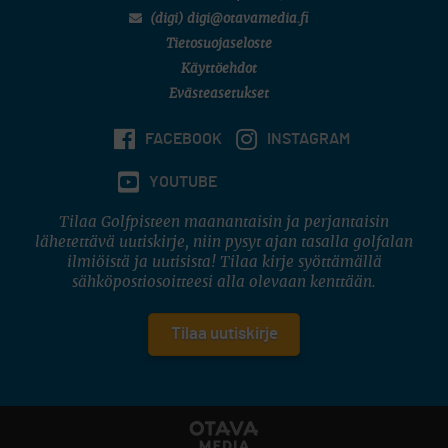
(digi) digi@otavamedia.fi
Tietosuojaseloste
Käyttöehdot
Evästeasetukset
FACEBOOK
INSTAGRAM
YOUTUBE
Tilaa Golfpisteen maanantaisin ja perjantaisin
lähetettävä uutiskirje, niin pysyt ajan tasalla golfalan
ilmiöistä ja uutisista! Tilaa kirje syöttämällä
sähköpostiosoitteesi alla olevaan kenttään.
Tilaa uutiskirje