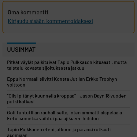
Oma kommentti
Kirjaudu sisään kommentoidaksesi
UUSIMMAT
Pitkät väylät palkitsivat Tapio Pulkkasen kitsaasti, mutta
taistelu kovasta sijoituksesta jatkuu
Eppu Normaali siivitti Konsta Jutilan Erkko Trophyn
voittoon
"Olisi pitänyt kuunnella kroppaa" – Jason Dayn 18 vuoden
putki katkesi
Golf tuntui liian rauhalliselta, joten ammattilaispelaaja
Eetu Isometsä vaihtoi päälajikseen hiihdon
Tapio Pulkkanen eteni jatkoon ja paransi rutkasti
asemiaan