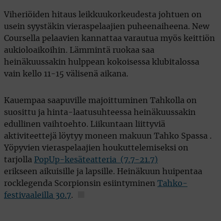
Viheriöiden hitaus leikkuukorkeudesta johtuen on
usein syystäkin vieraspelaajien puheenaiheena. New
Coursella pelaavien kannattaa varautua myös keittiön
aukioloaikoihin. Lämmintä ruokaa saa
heinäkuussakin hulppean kokoisessa klubitalossa
vain kello 11-15 välisenä aikana.
Kauempaa saapuville majoittuminen Tahkolla on
suosittu ja hinta-laatusuhteessa heinäkuussakin
edullinen vaihtoehto. Liikuntaan liittyviä
aktiviteettejä löytyy moneen makuun Tahko Spassa .
Yöpyvien vieraspelaajien houkuttelemiseksi on
tarjolla
PopUp-kesäteatteria (7.7-21.7)
erikseen aikuisille ja lapsille. Heinäkuun huipentaa
rocklegenda Scorpionsin esiintyminen
Tahko-
festivaaleilla 30.7
.