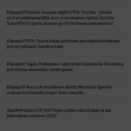
Kilpagolf
Koivun-huuma räjähti PGA Tourilla – yleisö
vyöryi päätösväylällä, kun nuorukainen laittoi Scottie
Schefflerin ojennukseen ja otti komean avausvoiton
Kilpagolf
PGA Tourin kisaa johtavan sensaatiotulokkaan
juuret johtavat Satakuntaan
Kilpagolf
Tapio Pulkkanen haki tärkeitä pisteitä Tshekistä
ja kohensi asemiaan rankingissa
Kilpagolf
Noora Komulainen aloitti Women’s Openin
uransa kovimmalla major-kierroksella
Ajankohtaista
LIV Golf löysi uuden rahoittajan ja sai
jatkoaikaa vuoteen 2027