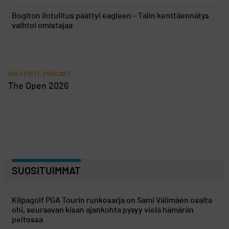
Bogiton ilotulitus päättyi eagleen – Talin kenttäennätys
vaihtoi omistajaa
GOLFPISTE PODCAST
The Open 2026
SUOSITUIMMAT
Kilpagolf
PGA Tourin runkosarja on Sami Välimäen osalta
ohi, seuraavan kisan ajankohta pysyy vielä hämärän
peitossa