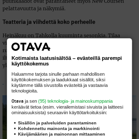
puunkaadot ovat parantaneet myös New Coursen
pelattavuutta ja näkymiä.
Teatteria ja viihdettä koko perheelle
Heinäkuu on Tahkolla kuuminta sesonkia. Tilaa
vieraspelaajille kuitenkin on, kentillä mahdollinen
ruuhka painottuu aamupäivään ja aikaiseen
Kotimaista laatusisältöä – evästeillä parempi
iltapäivään. Iltaa kohden mentäessä starttaajia on
käyttökokemus
yleensä harvassa.
Haluamme tarjota sinulle parhaan mahdollisen
käyttökokemuksen ja laadukkaat sisällöt, siksi
käytämme tällä sivustolla evästeitä ja vastaavia
teknologioita.
ja sen
(95) teknologia- ja mainoskumppania
Otava
keräävät tietoa (esim. vierailemis­tasi sivuista ja laitteesi
ominaisuuk­sista) seuraaviin käyttötarkoituksiin:
Sisällön ja palveluiden parantaminen
Kohdennettu mainonta ja markkinointi
Kävijämäärien ja mainonnan mittaaminen