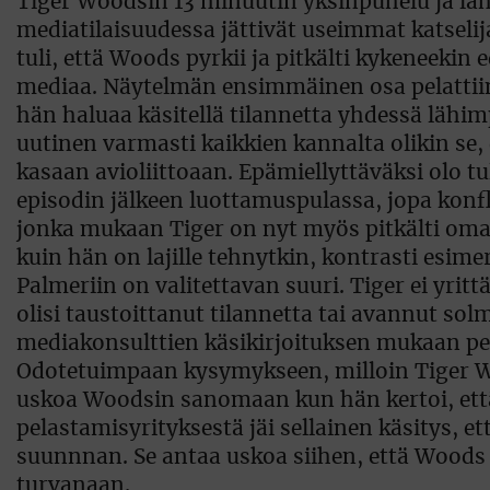
Tiger Woodsin 13 minuutin yksinpuhelu ja lä
mediatilaisuudessa jättivät useimmat katselijat
tuli, että Woods pyrkii ja pitkälti kykeneeki
mediaa. Näytelmän ensimmäinen osa pelattiin 
hän haluaa käsitellä tilannetta yhdessä lähim
uutinen varmasti kaikkien kannalta olikin se
kasaan avioliittoaan. Epämiellyttäväksi olo t
episodin jälkeen luottamuspulassa, jopa konfl
jonka mukaan Tiger on nyt myös pitkälti omas
kuin hän on lajille tehnytkin, kontrasti esim
Palmeriin on valitettavan suuri. Tiger ei yri
olisi taustoittanut tilannetta tai avannut solmu
mediakonsulttien käsikirjoituksen mukaan pe
Odotetuimpaan kysymykseen, milloin Tiger Woo
uskoa Woodsin sanomaan kun hän kertoi, että 
pelastamisyrityksestä jäi sellainen käsitys, 
suunnnan. Se antaa uskoa siihen, että Woods
turvanaan.