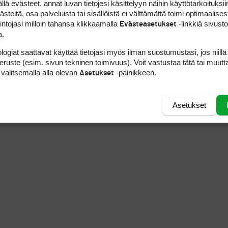
 evästeet, annat luvan tietojesi käsittelyyn näihin käyttötarkoituksiin
teitä, osa palveluista tai sisällöistä ei välttämättä toimi optimaalisest
intojasi milloin tahansa klikkaamalla
-linkkiä sivust
Evästeasetukset
a.
logiat saattavat käyttää tietojasi myös ilman suostumustasi, jos niillä
peruste (esim. sivun tekninen toimivuus). Voit vastustaa tätä tai muutt
 valitsemalla alla olevan
-painikkeen.
Asetukset
Asetukset