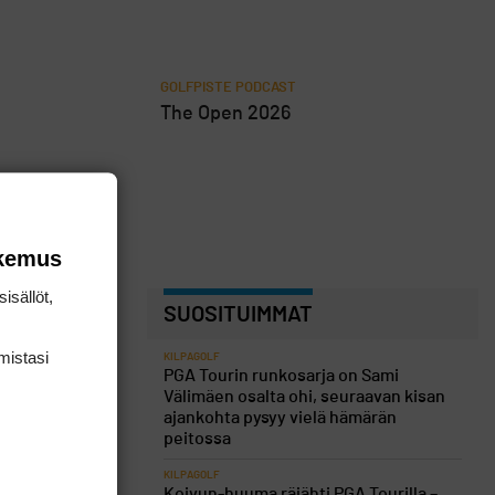
GOLFPISTE PODCAST
The Open 2026
okemus
isällöt,
SUOSITUIMMAT
mis­tasi
KILPAGOLF
PGA Tourin runkosarja on Sami
Välimäen osalta ohi, seuraavan kisan
ajankohta pysyy vielä hämärän
peitossa
KILPAGOLF
Koivun-huuma räjähti PGA Tourilla –