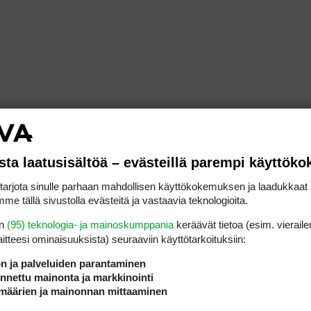
sta laatusisältöä – evästeillä parempi käyttök
rjota sinulle parhaan mahdollisen käyttökokemuksen ja laadukkaat s
me tällä sivustolla evästeitä ja vastaavia teknologioita.
en
(95) teknologia- ja mainoskumppania
keräävät tietoa (esim. vieraile
laitteesi ominaisuuk­sista) seuraaviin käyttötarkoituksiin:
ön ja palveluiden parantaminen
nettu mainonta ja markkinointi
määrien ja mainonnan mittaaminen