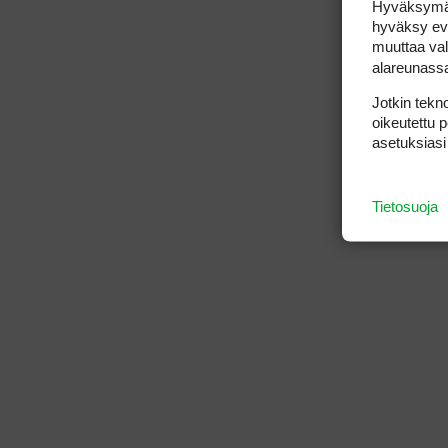
Hyväksymällä
hyväksy eväs
muuttaa val
alareunass
Jotkin tekno
oikeutettu 
asetuksiasi
Tietosuoja