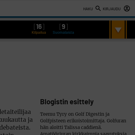
HAKU
KIRJAUDU
[
16
]
[
9
]
Kilpailua
Suomalaista
Blogistin esittely
taiteilijaa
Teemu Tyry on Golf Digestin ja
kuukautta ja
Golfpisteen erikoistoimittaja. Golfuran
debateista.
hän aloitti Talissa caddienä.
Amatööriuran kirkkaimpia saavutuksia