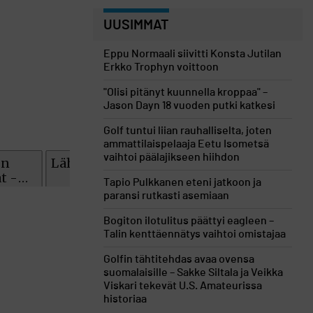
UUSIMMAT
Eppu Normaali siivitti Konsta Jutilan
Erkko Trophyn voittoon
"Olisi pitänyt kuunnella kroppaa" –
Jason Dayn 18 vuoden putki katkesi
Golf tuntui liian rauhalliselta, joten
ammattilaispelaaja Eetu Isometsä
vaihtoi päälajikseen hiihdon
Tapio Pulkkanen eteni jatkoon ja
paransi rutkasti asemiaan
Bogiton ilotulitus päättyi eagleen –
Talin kenttäennätys vaihtoi omistajaa
Golfin tähtitehdas avaa ovensa
suomalaisille – Sakke Siltala ja Veikka
Viskari tekevät U.S. Amateurissa
historiaa