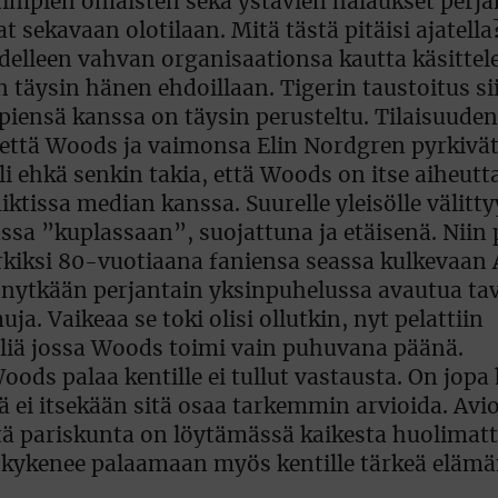
himpien omaisten sekä ystävien halaukset perja
 sekavaan olotilaan. Mitä tästä pitäisi ajatella
n edelleen vahvan organisaationsa kautta käsitt
täysin hänen ehdoillaan. Tigerin taustoitus sii
piensä kanssa on täysin perusteltu. Tilaisuude
, että Woods ja vaimonsa Elin Nordgren pyrkiv
uli ehkä senkin takia, että Woods on itse aiheu
iktissa median kanssa. Suurelle yleisölle välit
sa ”kuplassaan”, suojattuna ja etäisenä. Niin 
erkiksi 80-vuotiaana faniensa seassa kulkevaan
ttänytkään perjantain yksinpuhelussa avautua tav
ja. Vaikeaa se toki olisi ollutkin, nyt pelattiin
liä jossa Woods toimi vain puhuvana päänä.
ds palaa kentille ei tullut vastausta. On jopa
ei itsekään sitä osaa tarkemmin arvioida. Avio
että pariskunta on löytämässä kaikesta huolimat
 kykenee palaamaan myös kentille tärkeä elämän