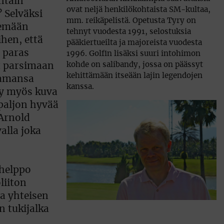
ntain
ovat neljä henkilökohtaista SM-kultaa,
? Selväksi
mm. reikäpelistä. Opetusta Tyry on
elemään
tehnyt vuodesta 1991, selostuksia
hen, että
pääkiertueilta ja majoreista vuodesta
n paras
1996. Golfin lisäksi suuri intohimon
kohde on salibandy, jossa on päässyt
ät parsimaan
kehittämään itseään lajin legendojen
ttamansa
kanssa.
tyy myös kuva
paljon hyvää
 Arnold
alla joka
 helppo
liiton
ta yhteisen
 tukijalka