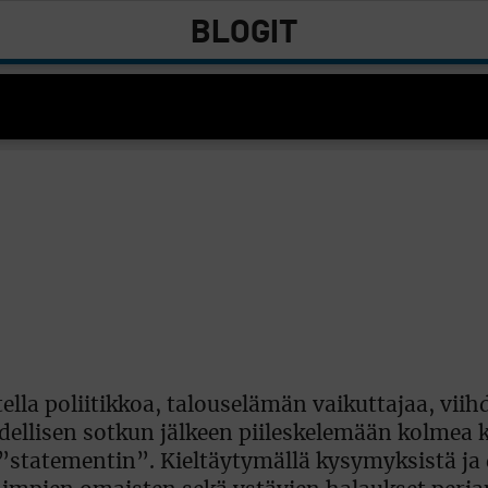
BLOGIT
la poliitikkoa, talouselämän vaikuttajaa, viihde
ydellisen sotkun jälkeen piileskelemään kolmea 
 ”statementin”. Kieltäytymällä kysymyksistä ja 