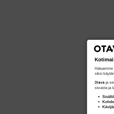
Kotimai
Haluamme ta
siksi käytäm
ja s
Otava
sivuista ja 
Sisäll
Kohden
Kävijä