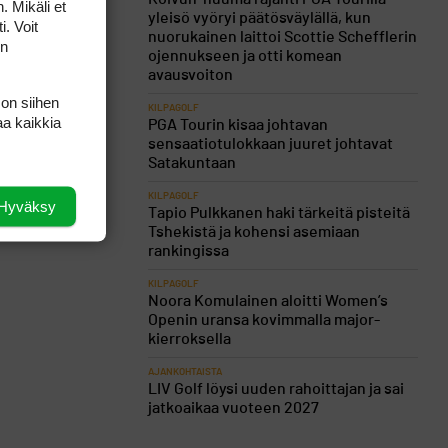
. Mikäli et
yleisö vyöryi päätösväylällä, kun
i. Voit
nuorukainen laittoi Scottie Schefflerin
on
ojennukseen ja otti komean
avausvoiton
 on siihen
KILPAGOLF
aa kaikkia
PGA Tourin kisaa johtavan
sensaatiotulokkaan juuret johtavat
Satakuntaan
KILPAGOLF
Hyväksy
Tapio Pulkkanen haki tärkeitä pisteitä
Tshekistä ja kohensi asemiaan
rankingissa
KILPAGOLF
Noora Komulainen aloitti Women’s
Openin uransa kovimmalla major-
kierroksella
AJANKOHTAISTA
LIV Golf löysi uuden rahoittajan ja sai
jatkoaikaa vuoteen 2027