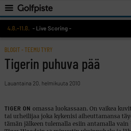
4.8.–11.8.
- Live Scoring -
BLOGIT
- TEEMU TYRY
Tigerin puhuva pää
Lauantaina 20. helmikuuta 2010
TIGER ON
omassa luokassaan. On vaikea kuvitel
tai urheilijaa joka kykenisi aiheuttamansa tä
tämän jälkeen tulemalla esiin antamalla vain