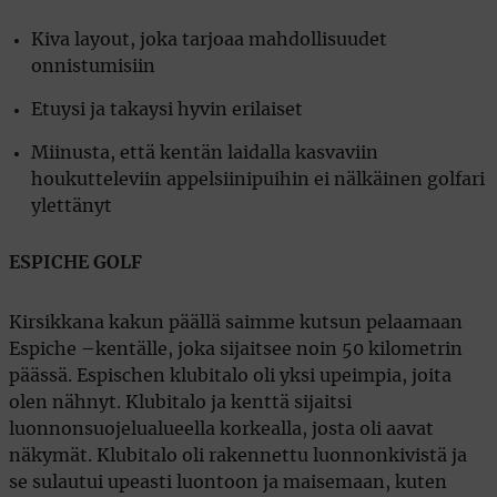
Kiva layout, joka tarjoaa mahdollisuudet
onnistumisiin
Etuysi ja takaysi hyvin erilaiset
Miinusta, että kentän laidalla kasvaviin
houkutteleviin appelsiinipuihin ei nälkäinen golfari
ylettänyt
ESPICHE GOLF
Kirsikkana kakun päällä saimme kutsun pelaamaan
Espiche –kentälle, joka sijaitsee noin 50 kilometrin
päässä. Espischen klubitalo oli yksi upeimpia, joita
olen nähnyt. Klubitalo ja kenttä sijaitsi
luonnonsuojelualueella korkealla, josta oli aavat
näkymät. Klubitalo oli rakennettu luonnonkivistä ja
se sulautui upeasti luontoon ja maisemaan, kuten