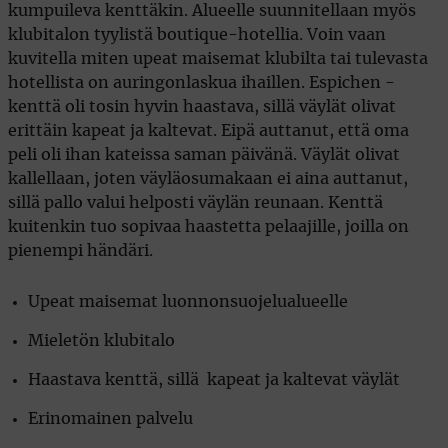
kumpuileva kenttäkin. Alueelle suunnitellaan myös
klubitalon tyylistä boutique-hotellia. Voin vaan
kuvitella miten upeat maisemat klubilta tai tulevasta
hotellista on auringonlaskua ihaillen. Espichen -
kenttä oli tosin hyvin haastava, sillä väylät olivat
erittäin kapeat ja kaltevat. Eipä auttanut, että oma
peli oli ihan kateissa saman päivänä. Väylät olivat
kallellaan, joten väyläosumakaan ei aina auttanut,
sillä pallo valui helposti väylän reunaan. Kenttä
kuitenkin tuo sopivaa haastetta pelaajille, joilla on
pienempi händäri.
Upeat maisemat luonnonsuojelualueelle
Mieletön klubitalo
Haastava kenttä, sillä kapeat ja kaltevat väylät
Erinomainen palvelu