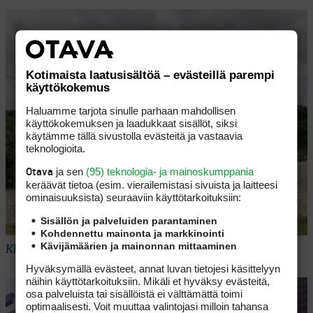
Kotimaista laatusisältöä – evästeillä parempi
käyttökokemus
Haluamme tarjota sinulle parhaan mahdollisen
käyttökokemuksen ja laadukkaat sisällöt, siksi
käytämme tällä sivustolla evästeitä ja vastaavia
teknologioita.
ja sen
(95) teknologia- ja mainoskumppania
Otava
keräävät tietoa (esim. vierailemis­tasi sivuista ja laitteesi
ominaisuuk­sista) seuraaviin käyttötarkoituksiin:
Sisällön ja palveluiden parantaminen
Kohdennettu mainonta ja markkinointi
Kävijämäärien ja mainonnan mittaaminen
Klubitalo näkyy komeana kentältä
Hyväksymällä evästeet, annat luvan tietojesi käsittelyyn
näihin käyttötarkoituksiin. Mikäli et hyväksy evästeitä,
osa palveluista tai sisällöistä ei välttämättä toimi
optimaalisesti. Voit muuttaa valintojasi milloin tahansa