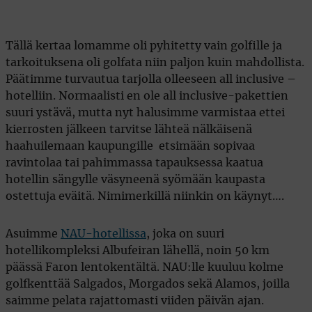
Tällä kertaa lomamme oli pyhitetty vain golfille ja
tarkoituksena oli golfata niin paljon kuin mahdollista.
Päätimme turvautua tarjolla olleeseen all inclusive –
hotelliin. Normaalisti en ole all inclusive-pakettien
suuri ystävä, mutta nyt halusimme varmistaa ettei
kierrosten jälkeen tarvitse lähteä nälkäisenä
haahuilemaan kaupungille etsimään sopivaa
ravintolaa tai pahimmassa tapauksessa kaatua
hotellin sängylle väsyneenä syömään kaupasta
ostettuja eväitä. Nimimerkillä niinkin on käynyt….
Asuimme
NAU-hotellissa
, joka on suuri
hotellikompleksi Albufeiran lähellä, noin 50 km
päässä Faron lentokentältä. NAU:lle kuuluu kolme
golfkenttää Salgados, Morgados sekä Alamos, joilla
saimme pelata rajattomasti viiden päivän ajan.