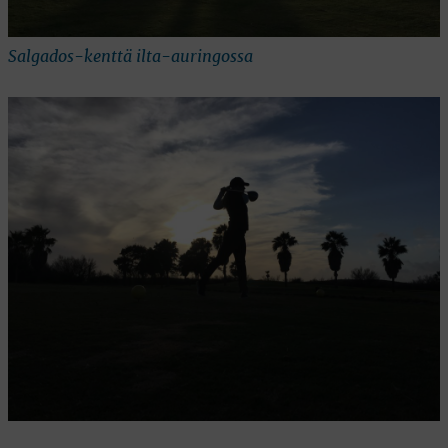
Salgados-kenttä ilta-auringossa