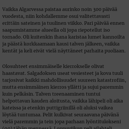
Vaikka Algarvessa paistaa aurinko noin 300 päivää
vuodesta, niin kohdallemme osui valitettavasti
erittäin sateinen ja tuulinen viikko. Pari päivää ennen
saapumistamme alueella oli jopa riepotellut iso
tornado. Oli kuitenkin ihana karistaa lumet kannoilta
ja päästä korkkaamaan kausi talven jälkeen, vaikka
kentät ja keli eivät vielä näyttäneet parhaita puoliaan.
Olosuhteet ensimmäiselle kierrokselle olivat
haastavat. Salgadoksen useat vesiesteet ja kova tuuli
tarjosivat kaikki mahdollisuudet suureen katastrofiin,
mutta ensimmäinen kierros yllätti ja sujui paremmin
kuin pelkäsin. Talven treenaaminen tuntui
helpottavan kauden aloitusta, vaikka lähipeli oli aika
kateissa ja etenkin puttigriinillä oli aluksi vaikea
löytää tuntumaa. Pelit kulkivat seuraavana päivänä
vielä paremmin ja tein jopa parhaan lyöntitulokseni
(90) tähän mennessä. Loppuviikon peli ailahteli