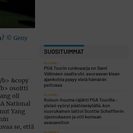
a?
© Getty
SUOSITUIMMAT
KILPAGOLF
PGA Tourin runkosarja on Sami
Välimäen osalta ohi, seuraavan kisan
ajankohta pysyy vielä hämärän
peitossa
KILPAGOLF
Koivun-huuma räjähti PGA Tourilla –
yleisö vyöryi päätösväylällä, kun
nuorukainen laittoi Scottie Schefflerin
ojennukseen ja otti komean
avausvoiton
KILPAGOLF