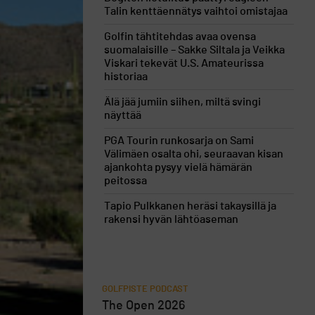
Talin kenttäennätys vaihtoi omistajaa
Golfin tähtitehdas avaa ovensa
suomalaisille – Sakke Siltala ja Veikka
Viskari tekevät U.S. Amateurissa
historiaa
Älä jää jumiin siihen, miltä svingi
näyttää
PGA Tourin runkosarja on Sami
Välimäen osalta ohi, seuraavan kisan
ajankohta pysyy vielä hämärän
peitossa
Tapio Pulkkanen heräsi takaysillä ja
rakensi hyvän lähtöaseman
GOLFPISTE PODCAST
The Open 2026