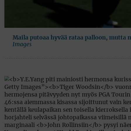
Maila putoaa hyvää rataa palloon, mutta m
Images