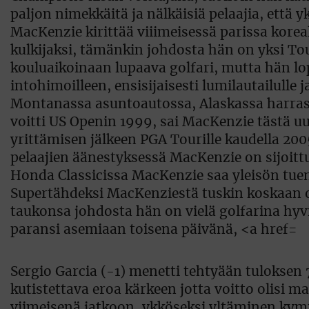
Sergio Garcia (-1) menetti tehtyään tuloksen
kutistettava eroa kärkeen jotta voitto olisi m
viimeisenä jatkoon, ykköseksi yltäminen kym