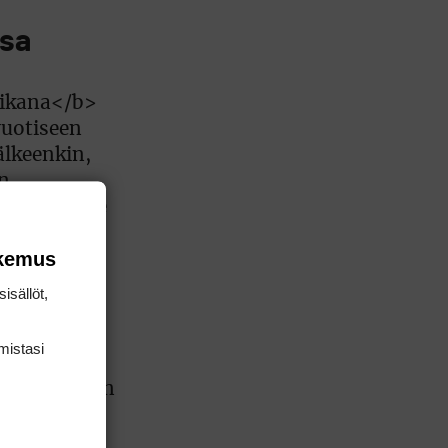
ssa
okemus
isällöt,
mis­tasi