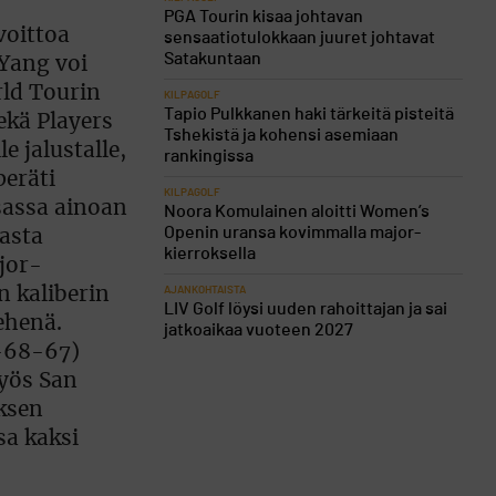
PGA Tourin kisaa johtavan
sensaatiotulokkaan juuret johtavat
Satakuntaan
KILPAGOLF
Tapio Pulkkanen haki tärkeitä pisteitä
Tshekistä ja kohensi asemiaan
rankingissa
KILPAGOLF
Noora Komulainen aloitti Women’s
Openin uransa kovimmalla major-
kierroksella
AJANKOHTAISTA
LIV Golf löysi uuden rahoittajan ja sai
jatkoaikaa vuoteen 2027