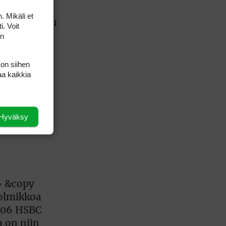
. Mikäli et
i. Voit
on
 on siihen
aa kaikkia
+3) pelasi
tavien
GA Tourin
Hyväksy