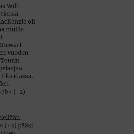
lellään
s (+3) pääsi
ttinen