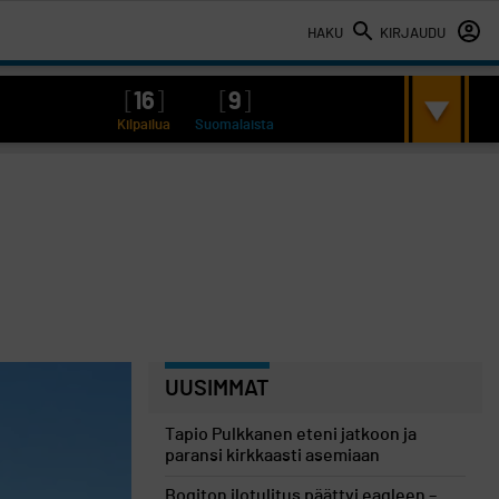
HAKU
KIRJAUDU
[
16
]
[
9
]
Kilpailua
Suomalaista
UUSIMMAT
Tapio Pulkkanen eteni jatkoon ja
paransi kirkkaasti asemiaan
Bogiton ilotulitus päättyi eagleen –