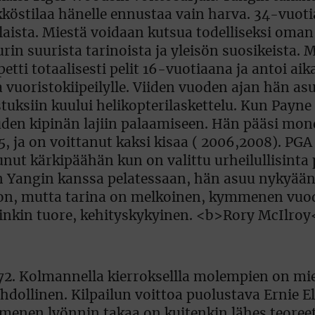
 72. Kolmannella kierroksellla molempien on mie
ahdollinen. Kilpailun voittoa puolustava Ernie El
menen lyönnin takaa on kuitenkin lähes teoree