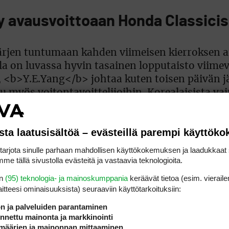
 avausvoittoaan Honda Classici
sta laatusisältöä – evästeillä parempi käyttök
rjota sinulle parhaan mahdollisen käyttökokemuksen ja laadukkaat s
me tällä sivustolla evästeitä ja vastaavia teknologioita.
en
(95) teknologia- ja mainoskumppania
keräävät tietoa (esim. vieraile
laitteesi ominaisuuk­sista) seuraaviin käyttötarkoituksiin:
ön ja palveluiden parantaminen
nettu mainonta ja markkinointi
määrien ja mainonnan mittaaminen