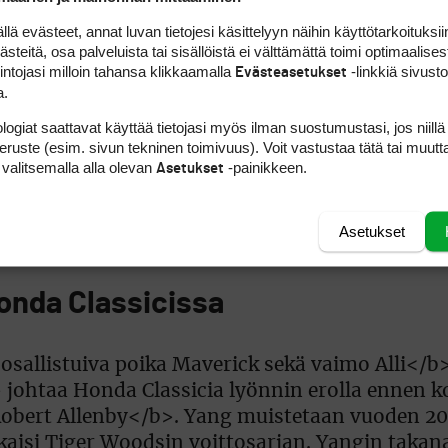
 evästeet, annat luvan tietojesi käsittelyyn näihin käyttötarkoituksiin
teitä, osa palveluista tai sisällöistä ei välttämättä toimi optimaalisest
intojasi milloin tahansa klikkaamalla
-linkkiä sivust
Evästeasetukset
a.
logiat saattavat käyttää tietojasi myös ilman suostumustasi, jos niillä
peruste (esim. sivun tekninen toimivuus). Voit vastustaa tätä tai muutt
 hiipuneet liian kauas joukon taakse.
Ernie Els
(
 valitsemalla alla olevan
-painikkeen.
Asetukset
a
Scott Verplankin
kanssa. Konkareiksi luokitel
sti, aikaa kierrokseen kului vain kolme tuntia. P
Asetukset
halutessaan.
Honda Classicissa