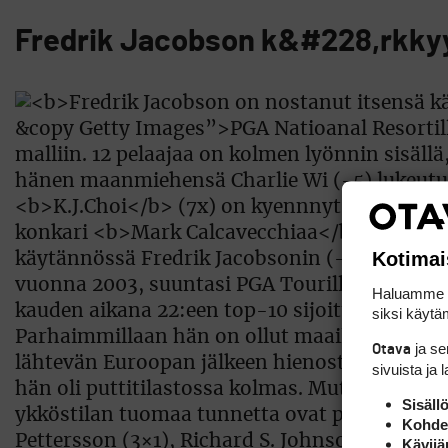
Fredrik Jacobson k&#228,rkkyy
Kotimai
Haluamme ta
siksi käytäm
ja s
Otava
sivuista ja 
Sisäll
Kohden
Kävijä