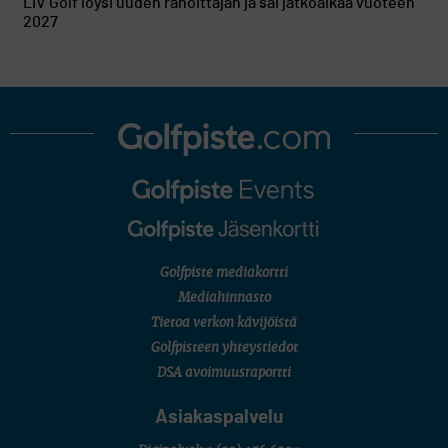
LIV Golf löysi uuden rahoittajan ja sai jatkoaikaa vuoteen
2027
Golfpiste mediakortti
Mediahinnasto
Tietoa verkon kävijöistä
Golfpisteen yhteystiedot
DSA avoimuusraportti
Asiakaspalvelu