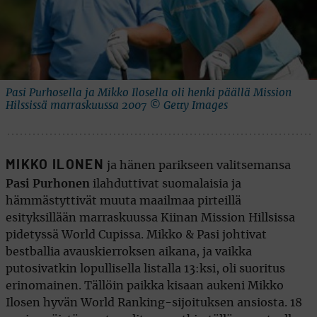
Pasi Purhosella ja Mikko Ilosella oli henki päällä Mission
Hilssissä marraskuussa 2007 © Getty Images
MIKKO ILONEN
ja hänen parikseen valitsemansa
Pasi Purhonen
ilahduttivat suomalaisia ja
hämmästyttivät muuta maailmaa pirteillä
esityksillään marraskuussa Kiinan Mission Hillsissa
pidetyssä World Cupissa. Mikko & Pasi johtivat
bestballia avauskierroksen aikana, ja vaikka
putosivatkin lopullisella listalla 13:ksi, oli suoritus
erinomainen. Tällöin paikka kisaan aukeni Mikko
Ilosen hyvän World Ranking-sijoituksen ansiosta. 18