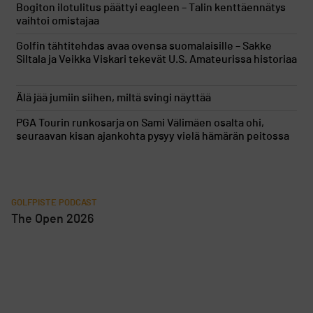
Bogiton ilotulitus päättyi eagleen – Talin kenttäennätys
vaihtoi omistajaa
Golfin tähtitehdas avaa ovensa suomalaisille – Sakke
Siltala ja Veikka Viskari tekevät U.S. Amateurissa historiaa
Älä jää jumiin siihen, miltä svingi näyttää
PGA Tourin runkosarja on Sami Välimäen osalta ohi,
seuraavan kisan ajankohta pysyy vielä hämärän peitossa
GOLFPISTE PODCAST
The Open 2026