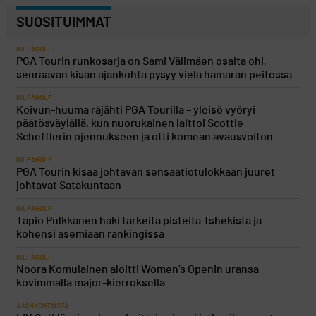
SUOSITUIMMAT
KILPAGOLF
PGA Tourin runkosarja on Sami Välimäen osalta ohi,
seuraavan kisan ajankohta pysyy vielä hämärän peitossa
KILPAGOLF
Koivun-huuma räjähti PGA Tourilla – yleisö vyöryi
päätösväylällä, kun nuorukainen laittoi Scottie
Schefflerin ojennukseen ja otti komean avausvoiton
KILPAGOLF
PGA Tourin kisaa johtavan sensaatiotulokkaan juuret
johtavat Satakuntaan
KILPAGOLF
Tapio Pulkkanen haki tärkeitä pisteitä Tshekistä ja
kohensi asemiaan rankingissa
KILPAGOLF
Noora Komulainen aloitti Women’s Openin uransa
kovimmalla major-kierroksella
AJANKOHTAISTA