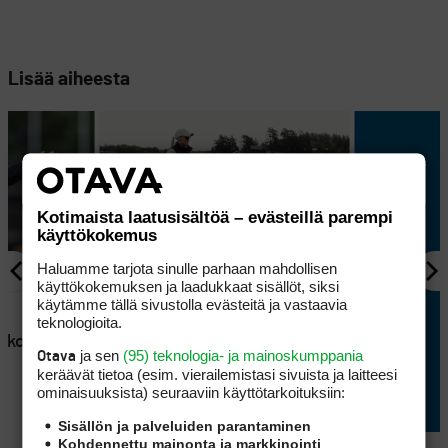
Lisää aiheesta
Kotimaista laatusisältöä – evästeillä parempi
käyttökokemus
Haluamme tarjota sinulle parhaan mahdollisen
käyttökokemuksen ja laadukkaat sisällöt, siksi
AJANKOHTAISTA
käytämme tällä sivustolla evästeitä ja vastaavia
en
Lappajärvellä kisataan
teknologioita.
atkoaikaa
sunnuntaina hyvin
ja sen
(95) teknologia- ja mainoskumppania
Otava
erikoisessa golftriathlonissa
keräävät tietoa (esim. vierailemis­tasi sivuista ja laitteesi
ominaisuuk­sista) seuraaviin käyttötarkoituksiin:
Sisällön ja palveluiden parantaminen
Kohdennettu mainonta ja markkinointi