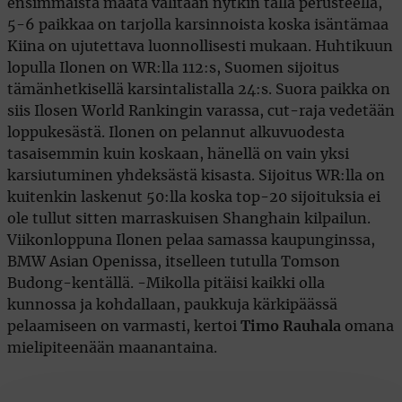
ensimmäistä maata valitaan nytkin tällä perusteella,
5-6 paikkaa on tarjolla karsinnoista koska isäntämaa
Kiina on ujutettava luonnollisesti mukaan. Huhtikuun
lopulla Ilonen on WR:lla 112:s, Suomen sijoitus
tämänhetkisellä karsintalistalla 24:s. Suora paikka on
siis Ilosen World Rankingin varassa, cut-raja vedetään
loppukesästä. Ilonen on pelannut alkuvuodesta
tasaisemmin kuin koskaan, hänellä on vain yksi
karsiutuminen yhdeksästä kisasta. Sijoitus WR:lla on
kuitenkin laskenut 50:lla koska top-20 sijoituksia ei
ole tullut sitten marraskuisen Shanghain kilpailun.
Viikonloppuna Ilonen pelaa samassa kaupunginssa,
BMW Asian Openissa, itselleen tutulla Tomson
Budong-kentällä. -Mikolla pitäisi kaikki olla
kunnossa ja kohdallaan, paukkuja kärkipäässä
pelaamiseen on varmasti, kertoi
Timo Rauhala
omana
mielipiteenään maanantaina.