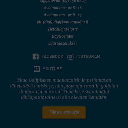
Digipalvelut
(09) 156 6227
Avoinna ma–pe 8–16
Avoinna ma–pe 8–17
(digi) digi@otavamedia.fi
Tietosuojaseloste
Käyttöehdot
Evästeasetukset
FACEBOOK
INSTAGRAM
YOUTUBE
Tilaa Golfpisteen maanantaisin ja perjantaisin
lähetettävä uutiskirje, niin pysyt ajan tasalla golfalan
ilmiöistä ja uutisista! Tilaa kirje syöttämällä
sähköpostiosoitteesi alla olevaan kenttään.
Tilaa uutiskirje