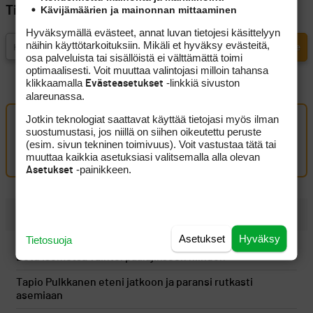
Kävijämäärien ja mainonnan mittaaminen
Tilaa Golfpisteen uutiskirje
Hyväksymällä evästeet, annat luvan tietojesi käsittelyyn
näihin käyttötarkoituksiin. Mikäli et hyväksy evästeitä,
osa palveluista tai sisällöistä ei välttämättä toimi
optimaalisesti. Voit muuttaa valintojasi milloin tahansa
klikkaamalla
-linkkiä sivuston
Evästeasetukset
alareunassa.
Jotkin teknologiat saattavat käyttää tietojasi myös ilman
Oma kommentti
suostumustasi, jos niillä on siihen oikeutettu peruste
(esim. sivun tekninen toimivuus). Voit vastustaa tätä tai
Kirjaudu sisään kommentoidaksesi
muuttaa kaikkia asetuksiasi valitsemalla alla olevan
-painikkeen.
Asetukset
UUSIMMAT
Asetukset
Hyväksy
Tietosuoja
Golf tuntui liian rauhalliselta, joten ammattilaispelaaja
Eetu Isometsä vaihtoi päälajikseen hiihdon
Tapio Pulkkanen eteni jatkoon ja paransi rutkasti
asemiaan