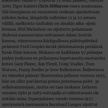
kakkosen välillä 0-3 lyöntiä 72 reiän jälkeen, vuonna
2005 Tiger kukisti
Chris DiMarcon
vasta uusinnassa.
Sää Georgiassa on ennusteen mukaan ajankohtaan
nähden kolea, lämpötila vaihtelee 12 ja 22 asteen
välillä, melkoista tuultakin on ainakin aika-ajoin
luvassa. Phil Mickelson on sijoitettu pelaamaan
yhdessä sunnuntaina voittaneen Adam Scottin
kanssa, viimevuonna kärkipallossa päätöspäivänä
pelannut Fred Couples kerää yleisömassoja peräänsä
Ernie Elsin kanssa. Mukana on kaikkiaan 97 pelaajaa
joiden joukossa on peliuransa lopettaneita mestareita
kuten Gary Player, Ray Floyd, Craig Stadler, Tom
Watson, Fuzzy Zoeller ja Seve Ballesteros. Ballesteros
on viimeksi päässyt Mastersissa jatkoon vuonna 1995,
hän on ollut pari kertaa poissa potemassa polvi- ja
selkävammojaan, mutta on taas mukana. Jatkoon
vuosien 1980 ja 1983 voittajalla ei valitettavasti ole
mitään asiaa. Espanjalaisen tavoin vuonna 1957
syntyneistä mestareista Bernhard Langer sijoittui