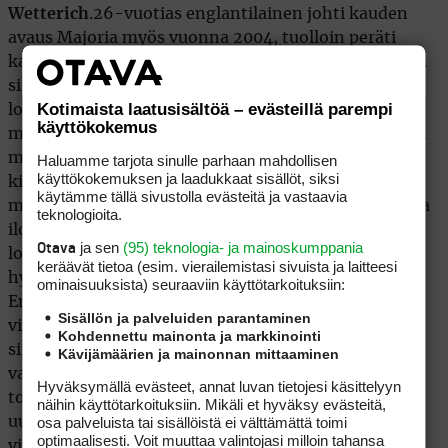
Wetterich
.26-vuotias englantilainen johti kauden
avaus Majoria myös vuonna 2004, tuolloin peräti
kahden kierroksen ajan tuloksin 67-71. Kolmas vaati
silloin 81 lyöntiä ja murensi mahdollisuudet,
Kotimaista laatusisältöä – evästeillä parempi
lopullinen sijoitus oli 22:s. Tuon jälkeen Rose ei
käyttökokemus
mahtunut mukaan vuosina 2005 ja 2006, nyt hän on
mukana kolmatta kertaa. Rose teki torstain
Haluamme tarjota sinulle parhaan mahdollisen
käyttökokemuksen ja laadukkaat sisällöt, siksi
kierroksellaan kolme birdietä ja vältti bogeyt vaikka
käytämme tällä sivustolla evästeitä ja vastaavia
missasi viheriön 13 kertaa. Lähipeli oli siis varsinaista
teknologioita.
ilotulitusta. -Tuntumani lähipelissä oli todella
ja sen
(95) teknologia- ja mainoskumppania
Otava
loisteliasta, se oli tuloksenteon pohja, alkuvuodesta
keräävät tietoa (esim. vierailemis­tasi sivuista ja laitteesi
hyvin pelannut Rose hehkutti päiväänsä.
ominaisuuk­sista) seuraaviin käyttötarkoituksiin:
Englantilainen oli viheriöosumaprosentisssa 5 / 18
Sisällön ja palveluiden parantaminen
viimeisten joukossa. Missattuaan griinin hän selvisi
Kohdennettu mainonta ja markkinointi
siis poikkeuksetta kahdella reikään. Selvää on, että
Kävijämäärien ja mainonnan mittaaminen
vastaavanlainen tuhkimotarina ei voi jatkua edes
Hyväksymällä evästeet, annat luvan tietojesi käsittelyyn
toista päivää putkeen, Rose tarvitsee kenttäpeliinsä
näihin käyttötarkoituksiin. Mikäli et hyväksy evästeitä,
osa palveluista tai sisällöistä ei välttämättä toimi
uuden vireen pysyäkseen keulilla. Selkävaivat ovat
optimaalisesti. Voit muuttaa valintojasi milloin tahansa
viimeisten viikkojen aikana jarruttaneet menestystä,