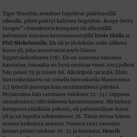
Tiger Woodsin avaukset hajoilivat päätösreiíllä
oikealle, päivä päättyi kahteen bogeyhin. &copy Getty
Images">Suosikeista kompassi oli alkureiíllä
pahimmin kateissa kestomenestyjillä
Ernie Elsilla
ja
Phil Mickelsonilla
. Els oli jo yhdeksän reiän jälkeen
kuusi yli, joka muostustui myös hänen
lopputuloksekseen (78). Els on suuressa vaarassa
karsiutua, toisaalta on hyvä muistaa vuosi 2003 jolloin
hän pelasi 79 ja toisen 66. Alkukipsiä tai mitä, Elsin
kierroskeskiarvo on toisella kierroksella Mastersissa
2,7 lyöntiä parempi kuin ensimmäisenä päivänä.
Perjantaina hän tarvinnee tuloksen 72-74 ( riippuen
olosuhteista) välttääkseen karsiutumisen. Mickelson
kompuroi niinikään pahasti, oli pahimmillaan kuusi
yli ja sai lopulta tuloksekseen 76. Tämä sivuaa hänen
uransa heikointa avausta. Vuonna 1997 vasurien
keisari pelasi tulokset 76-74 ja karsiutui.
Henrik