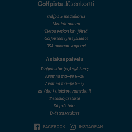
Golfpiste mediakortti
Mediahinnasto
Tietoa verkon kävijöistä
Golfpisteen yhteystiedot
DSA avoimuusraportti
Asiakaspalvelu
Digipalvelut
(09) 156 6227
Avoinna ma–pe 8–16
Avoinna ma–pe 8–17
(digi) digi@otavamedia.fi
Tietosuojaseloste
Käyttöehdot
Evästeasetukset
FACEBOOK
INSTAGRAM