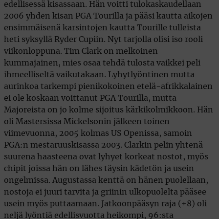
edellisessä kisassaan. Hän voitti tulokaskaudellaan
2006 yhden kisan PGA Tourilla ja pääsi kautta aikojen
ensimmäisenä karsintojen kautta Tourille tulleista
heti syksyllä Ryder Cupiin. Nyt tarjolla olisi iso rooli
viikonloppuna. Tim Clark on melkoinen
kummajainen, mies osaa tehdä tulosta vaikkei peli
ihmeelliseltä vaikutakaan. Lyhytlyöntinen mutta
aurinkoa tarkempi pienikokoinen etelä-afrikkalainen
ei ole koskaan voittanut PGA Tourilla, mutta
Majoreista on jo kolme sijoitus kärkikolmikkoon. Hän
oli Mastersissa Mickelsonin jälkeen toinen
viimevuonna, 2005 kolmas US Openissa, samoin
PGA:n mestaruuskisassa 2003. Clarkin pelin yhtenä
suurena haasteena ovat lyhyet korkeat nostot, myös
chipit joissa hän on lähes täysin kädetön ja usein
ongelmissa. Augustassa kenttä on hänen puolellaan,
nostoja ei juuri tarvita ja griinin ulkopuolelta pääsee
usein myös puttaamaan. Jatkoonpääsyn raja (+8) oli
neljä lyöntiä edellisvuotta heikompi, 96:sta