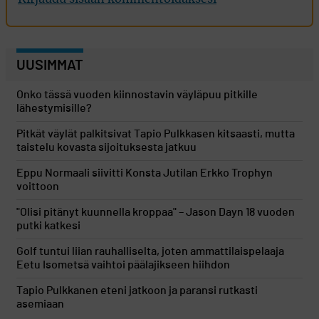
UUSIMMAT
Onko tässä vuoden kiinnostavin väyläpuu pitkille
lähestymisille?
Pitkät väylät palkitsivat Tapio Pulkkasen kitsaasti, mutta
taistelu kovasta sijoituksesta jatkuu
Eppu Normaali siivitti Konsta Jutilan Erkko Trophyn
voittoon
"Olisi pitänyt kuunnella kroppaa" – Jason Dayn 18 vuoden
putki katkesi
Golf tuntui liian rauhalliselta, joten ammattilaispelaaja
Eetu Isometsä vaihtoi päälajikseen hiihdon
Tapio Pulkkanen eteni jatkoon ja paransi rutkasti
asemiaan