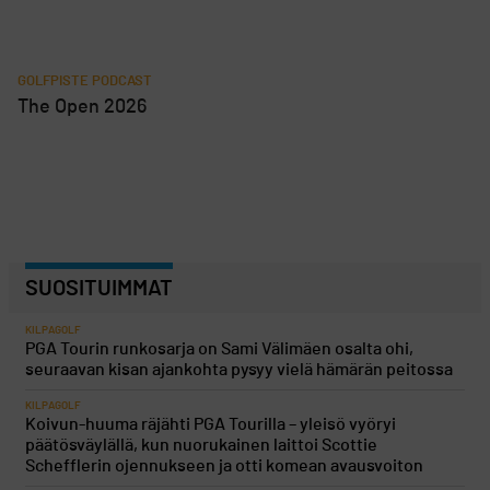
GOLFPISTE PODCAST
The Open 2026
SUOSITUIMMAT
KILPAGOLF
PGA Tourin runkosarja on Sami Välimäen osalta ohi,
seuraavan kisan ajankohta pysyy vielä hämärän peitossa
KILPAGOLF
Koivun-huuma räjähti PGA Tourilla – yleisö vyöryi
päätösväylällä, kun nuorukainen laittoi Scottie
Schefflerin ojennukseen ja otti komean avausvoiton