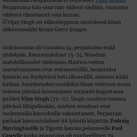
vastaavalla rämpimisellä ei voita edes
Tiger Woods
.
Perjantaina hän osui vain viidesti väylään, torstaina
viidestä viimeisestä vain kerran.
Griiniosumia oli torstaina 14, perjantaina enää
yhdeksän. Kierrostulokset 73-74. Woodsin
mahdollisuudet viidennen Masters voiton
saavuttamiseen ovat veitsenterällä, lauantaina
lyönnin on löydyttävä heti alkureiíllä, muuten kärki
karkaa. Suurimmaksi suosikiksi kisan voittoon nousi
toisena päivänä konemaisen varmasti Augustassa
jyräävä
Vijay Singh
(73-71). Singh onnistui toisena
päivänä lähipelissään, miehen avaukset ovat
molemmilla kierroksilla vakuuttaneet. Perjantain
parhaat kierrostulokset 68 lyöntiä kirjattiin
Padraig
Harringtonille
ja Tigerin kanssa pelanneelle
Paul
Caseylle
jonka avaustulos oli murheellinen 79.