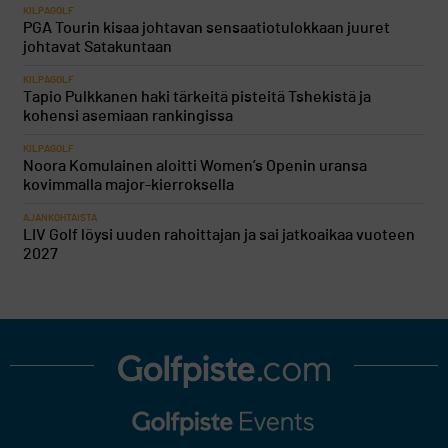
KILPAGOLF
PGA Tourin kisaa johtavan sensaatiotulokkaan juuret
johtavat Satakuntaan
KILPAGOLF
Tapio Pulkkanen haki tärkeitä pisteitä Tshekistä ja
kohensi asemiaan rankingissa
KILPAGOLF
Noora Komulainen aloitti Women’s Openin uransa
kovimmalla major-kierroksella
AJANKOHTAISTA
LIV Golf löysi uuden rahoittajan ja sai jatkoaikaa vuoteen
2027