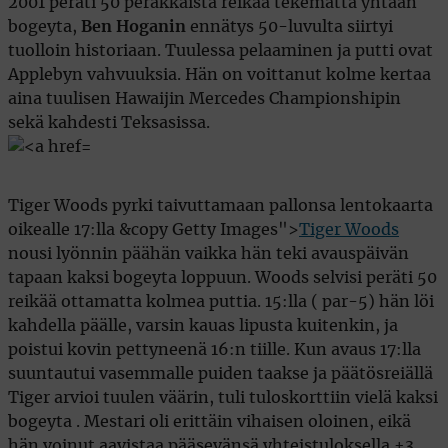
2001 peräti 50 peräkkäistä reikää tekemättä yhtään
bogeyta,
Ben Hoganin
ennätys 50-luvulta siirtyi
tuolloin historiaan. Tuulessa pelaaminen ja putti ovat
Applebyn vahvuuksia. Hän on voittanut kolme kertaa
aina tuulisen Hawaijin Mercedes Championshipin
sekä kahdesti Teksasissa.
Tiger Woods pyrki taivuttamaan pallonsa lentokaarta
oikealle 17:lla &copy Getty Images">
Tiger Woods
nousi lyönnin päähän vaikka hän teki avauspäivän
tapaan kaksi bogeyta loppuun. Woods selvisi peräti 50
reikää ottamatta kolmea puttia. 15:lla ( par-5) hän löi
kahdella päälle, varsin kauas lipusta kuitenkin, ja
poistui kovin pettyneenä 16:n tiille. Kun avaus 17:lla
suuntautui vasemmalle puiden taakse ja päätösreiällä
Tiger arvioi tuulen väärin, tuli tuloskorttiin vielä kaksi
bogeyta . Mestari oli erittäin vihaisen oloinen, eikä
hän voinut aavistaa pääsevänsä yhteistuloksella +3