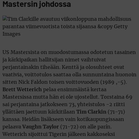
Mastersin johdossa
US Mastersista on muodostumassa odotetun tasainen
ja kärkipaikan hallitsijan nimet vaihtuivat
perjantainakin tiheään. Kenttä ja olosuhteet ovat
vaativia, voittotulos saattaa olla sunnuntaina huonoin
sitten Nick Faldon toisen voittovuoden (1989 ,-5).
Brett Wetterich
pelaa ensimmäistä kertaa
Mastersissa mutta hän ei ole ujostellut. Torstaina 69
sai perjantaina jatkokseen 73, yhteistulos -2 riitti
yllättäen jaettuun kärkitilaan
Tim Clarkin
(71-71)
kanssa. Heidän lisäkseen vain kotikaupungissaan
pelaava
Vaughn Taylor
(71-72) on alle parín.
Wetterich sijoittui Tigerin jälkeen kakkoseksi