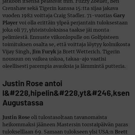
jatkoon itsensä pelasivat mm. Fuzzy Zoeller, Ben
Crenshaw sekä Tigerin kanssa 15:tta sijaa jakava
vuoden 1982 voittaja Craig Stadler. 71-vuotias
Gary
Player
voi olla erittäin ylpeä perjantain tuloksestaan
joka oli 77, yhteistuloksissa taakse jäi monta
pelimiestä. Ennuste viikonlopulle on Golfpisteen
toimituksen osalta se, että voittaja löytyy kolmikosta
Vijay Singh,
Jim Furyk
ja Brett Wetterich. Tigerin
nousuun on vaikea uskoa, takaa-ajo vaatisi
oleellisesti parempia avauksia ja lämmintä putteria.
Justin Rose antoi
l&#228,hipelin&#228,yt&#246,ksen
Augustassa
Justin Rose
oli tulostasoltaan tavanomaista
heikommaksi jääneen Mastersin torstaipäivän paras
tulokselllaan 69. Samaan tulokseen ylsi USA:n
Brett