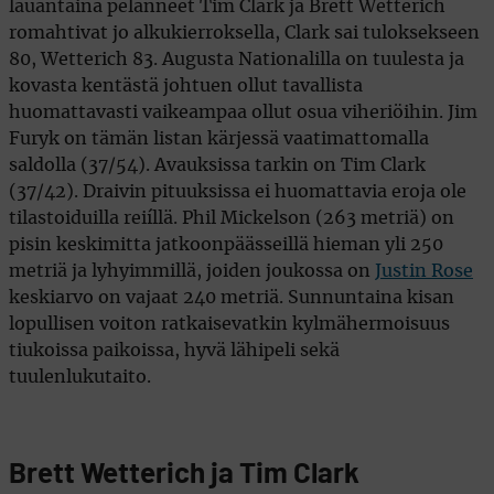
lauantaina pelanneet Tim Clark ja Brett Wetterich
romahtivat jo alkukierroksella, Clark sai tuloksekseen
80, Wetterich 83. Augusta Nationalilla on tuulesta ja
kovasta kentästä johtuen ollut tavallista
huomattavasti vaikeampaa ollut osua viheriöihin. Jim
Furyk on tämän listan kärjessä vaatimattomalla
saldolla (37/54). Avauksissa tarkin on Tim Clark
(37/42). Draivin pituuksissa ei huomattavia eroja ole
tilastoiduilla reiíllä. Phil Mickelson (263 metriä) on
pisin keskimitta jatkoonpäässeillä hieman yli 250
metriä ja lyhyimmillä, joiden joukossa on
Justin Rose
keskiarvo on vajaat 240 metriä. Sunnuntaina kisan
lopullisen voiton ratkaisevatkin kylmähermoisuus
tiukoissa paikoissa, hyvä lähipeli sekä
tuulenlukutaito.
Brett Wetterich ja Tim Clark