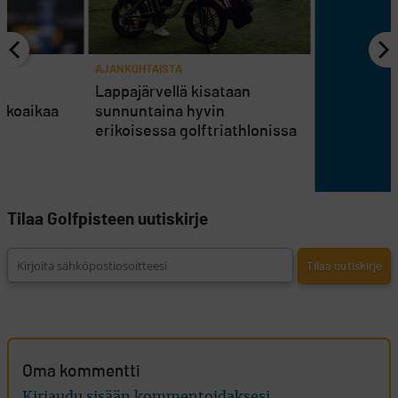
AJANKOHTAISTA
en
Lappajärvellä kisataan
atkoaikaa
sunnuntaina hyvin
erikoisessa golftriathlonissa
Tilaa Golfpisteen uutiskirje
Oma kommentti
Kirjaudu sisään kommentoidaksesi