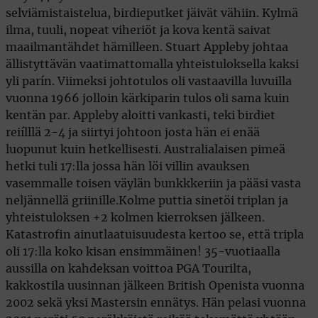
selviämistaistelua, birdieputket jäivät vähiin. Kylmä
ilma, tuuli, nopeat viheriöt ja kova kentä saivat
maailmantähdet hämilleen. Stuart Appleby johtaa
ällistyttävän vaatimattomalla yhteistuloksella kaksi
yli parín. Viimeksi johtotulos oli vastaavilla luvuilla
vuonna 1966 jolloin kärkiparin tulos oli sama kuin
kentän par. Appleby aloitti vankasti, teki birdiet
reiílllä 2-4 ja siirtyi johtoon josta hän ei enää
luopunut kuin hetkellisesti. Australialaisen pimeä
hetki tuli 17:lla jossa hän löi villin avauksen
vasemmalle toisen väylän bunkkkeriin ja pääsi vasta
neljännellä griinille.Kolme puttia sinetöi triplan ja
yhteistuloksen +2 kolmen kierroksen jälkeen.
Katastrofin ainutlaatuisuudesta kertoo se, että tripla
oli 17:lla koko kisan ensimmäinen! 35-vuotiaalla
aussilla on kahdeksan voittoa PGA Tourilta,
kakkostila uusinnan jälkeen British Openista vuonna
2002 sekä yksi Mastersin ennätys. Hän pelasi vuonna