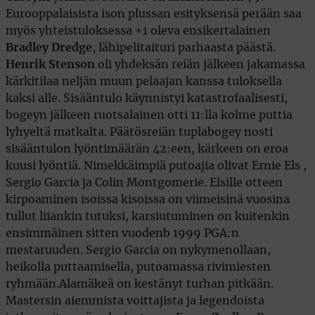
Eurooppalaisista ison plussan esityksensä perään saa
myös yhteistuloksessa +1 oleva ensikertalainen
Bradley Dredge
, lähipelitaituri parhaasta päästä.
Henrik Stenson
oli yhdeksän reiän jälkeen jakamassa
kärkitilaa neljän muun pelaajan kanssa tuloksella
kaksi alle. Sisääntulo käynnistyi katastrofaalisesti,
bogeyn jälkeen ruotsalainen otti 11:lla kolme puttia
lyhyeltä matkalta. Päätösreiän tuplabogey nosti
sisääntulon lyöntimäärän 42:een, kärkeen on eroa
kuusi lyöntiä. Nimekkäimpiä putoajia olivat Ernie Els ,
Sergio Garcia ja Colin Montgomerie. Elsille otteen
kirpoaminen isoissa kisoissa on viimeisinä vuosina
tullut liiankin tutuksi, karsiutuminen on kuitenkin
ensimmäinen sitten vuodenb 1999 PGA:n
mestaruuden. Sergio Garcia on nykymenollaan,
heikolla puttaamisella, putoamassa rivimiesten
ryhmään.Alamäkeä on kestänyt turhan pitkään.
Mastersin aiemmista voittajista ja legendoista