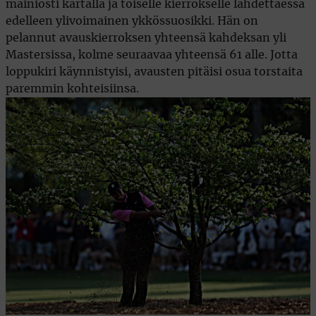
mainiosti kartalla ja toiselle kierrokselle lähdettäessä
edelleen ylivoimainen ykkössuosikki. Hän on
pelannut avauskierroksen yhteensä kahdeksan yli
Mastersissa, kolme seuraavaa yhteensä 61 alle. Jotta
loppukiri käynnistyisi, avausten pitäisi osua torstaita
paremmin kohteisiinsa.