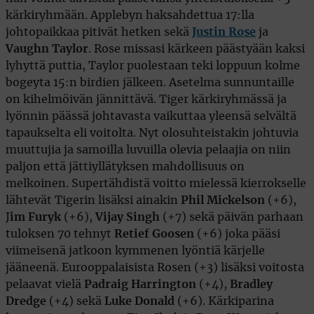
kärkiryhmään. Applebyn haksahdettua 17:lla
johtopaikkaa pitivät hetken sekä
Justin Rose
ja
Vaughn Taylor
. Rose missasi kärkeen päästyään kaksi
lyhyttä puttia, Taylor puolestaan teki loppuun kolme
bogeyta 15:n birdien jälkeen. Asetelma sunnuntaille
on kihelmöivän jännittävä. Tiger kärkiryhmässä ja
lyönnin päässä johtavasta vaikuttaa yleensä selvältä
tapaukselta eli voitolta. Nyt olosuhteistakin johtuvia
muuttujia ja samoilla luvuilla olevia pelaajia on niin
paljon että jättiyllätyksen mahdollisuus on
melkoinen. Supertähdistä voitto mielessä kierrokselle
lähtevät Tigerin lisäksi ainakin
Phil Mickelson
(+6),
J
im Furyk
(+6),
Vijay Singh
(+7) sekä päivän parhaan
tuloksen 70 tehnyt
Retief Goosen
(+6) joka pääsi
viimeisenä jatkoon kymmenen lyöntiä kärjelle
jääneenä. Eurooppalaisista Rosen (+3) lisäksi voitosta
pelaavat vielä
Padraig Harrington
(+4),
Bradley
Dredge
(+4) sekä
Luke Donald
(+6). Kärkiparina