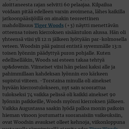
aloittaneesta rajan selvitti 60 pelaajaa. Kilpailua
voidaan pitää edelleen varsin avoimena, lähes kaikilla
jatkoonpääsijöillä on ainakin teoreettinen
mahdollisuus
Tiger Woods
(+3) näytti menettävän
otteensa toisen kierroksen sisääntulon alussa. Hän oli
yhteensä viisi yli 12:n jälkeen lyötyään par-kolmosella
veteen. Woodsin pää painui entistä syvemmälle 13:n
toisen lyönnin päädyttyä puron pohjalle. Kuten
edelliselläkin, Woods sai esteen takaa tehtyä
up&downin. Viimeiset viisi hän pelasi kaksi alle ja
pahimmillaan kahdeksan lyönnin ero kärkeen
supistui viiteen. -Torstaina minulla oli ainekset
hyvään kierrostulokseen, nyt sain scoorattua
tulokseksi 74 vaikka pelissä oli kaikki ainekset 90
lyönnin paikkeille, Woods myönsi kierroksen jälkeen.
Vaikka Augustassa saakin lyödä palloa monin paikoin
hieman vinoon joutumatta suoranaisiin vaikeuksiin,
ovat Woodsin avaukset olleet kehnoja, viikonloppuna