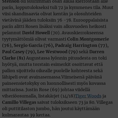
Stenson
oli suurimman osan aikaa kierrostaan alle
parín, lopputulokseksi tuli 72 ja kymmenes tila. Muut
viisi skandinaavia olivat kentän ja olosuhteiden
vietävinä jääden tuloksiin 76 -78. Eurooppalaisista
parín alitti Rosen lisäksi vain alkuvuoden heikosti
pelannut
David Howell
(70). Avauskierrokseensa
tyytymättömiä olivat varmasti
Colin Montgomerie
(76), Sergio Garcia (76), Padraig Harrington (77),
Paul Casey (79), Lee Westwood (79)
sekä
Darren
Clarke (81)
Augustassa lyönnin pituudesta on toki
hyötyä, mutta torstain esimerkit osoittavat että
pallon sijoittelu oikealle puolelle kohteesta sekä
lähipeli ovat avainasemassa.Viimeisenä päivänä
paineensietokyky on luonnollisesti myös kovassa
mittarissa. Justin Rose (69) johtaa viidellä
viheriöosumalla, listakärjet (14/18)
Tiger Woods
ja
Camillo Villegas
saivat tuloksikseen 73 ja 80. Villegas
oli puttitilaston jumbo, hän joutui käyttämään
kulmarautaa 39 kertaa.