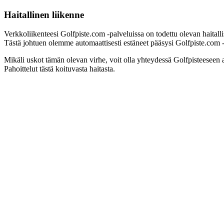
Haitallinen liikenne
Verkkoliikenteesi Golfpiste.com -palveluissa on todettu olevan haitall
Tästä johtuen olemme automaattisesti estäneet pääsysi Golfpiste.com -pa
Mikäli uskot tämän olevan virhe, voit olla yhteydessä Golfpisteeseen 
Pahoittelut tästä koituvasta haitasta.