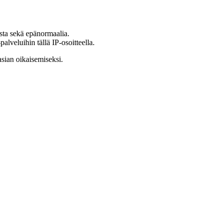
ista sekä epänormaalia.
lveluihin tällä IP-osoitteella.
asian oikaisemiseksi.