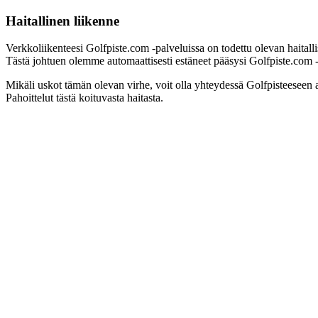
Haitallinen liikenne
Verkkoliikenteesi Golfpiste.com -palveluissa on todettu olevan haitall
Tästä johtuen olemme automaattisesti estäneet pääsysi Golfpiste.com -pa
Mikäli uskot tämän olevan virhe, voit olla yhteydessä Golfpisteeseen 
Pahoittelut tästä koituvasta haitasta.