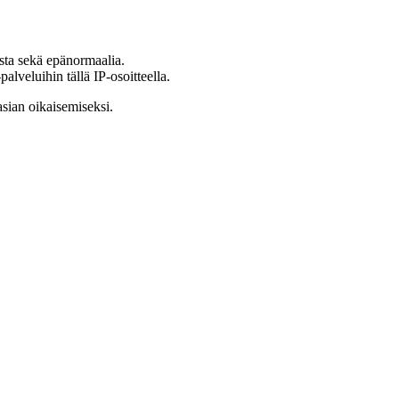
ista sekä epänormaalia.
lveluihin tällä IP-osoitteella.
asian oikaisemiseksi.