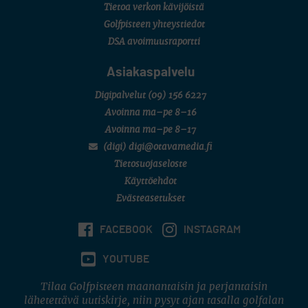
Tietoa verkon kävijöistä
Golfpisteen yhteystiedot
DSA avoimuusraportti
Asiakaspalvelu
Digipalvelut
(09) 156 6227
Avoinna ma–pe 8–16
Avoinna ma–pe 8–17
(digi) digi@otavamedia.fi
Tietosuojaseloste
Käyttöehdot
Evästeasetukset
FACEBOOK
INSTAGRAM
YOUTUBE
Tilaa Golfpisteen maanantaisin ja perjantaisin
lähetettävä uutiskirje, niin pysyt ajan tasalla golfalan