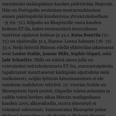
varmistaisi sisäänpääsyn kauden päättävään Majoriin.
Hän on Portugalin avoimissa mestaruuskisoissa
ennen päätöspäivää kuudentena yhteistuloksellaan
-3( 69-72). Kilpailu on Bloqvistille vasta kauden
kolmas ET:lla, kaksi ensimmäistä Australiassa
tuottivat sijaluvut kolmas ja 33:s.
Kaisa Ruuttila
(71-
75) on sijaluvulla 31:s, Hanna-Leena Salonen (76-71)
35:s. Neljä lyöntiä Minean edellä ykköstilaa jakamassa
ovat
Louise Stahle, Joanne Mills, Sophie Giquel,
sekä
Jade Schaeffer
. Mills on näistä ainoa jolla on
toistaiseksi voittokokemusta ET:lta, sunnuntaipäivän
tapahtumat muuttanevat kärkipään sijoituksia vielä
melkoisesti, neljän lyönnin kiinnisaaminen ei ole
suinkaan mahdoton tehtävä. 22-vuotias Stahle on
Blomqvistin hyvä ystävä, Giquelin tuleva aviomies ja
caddie toimi hetken aikaa Minnin mailapoikana
kauden 2005 alkuvaiheilla, mutta yhteistyö ei
toiminut odotetusti. Sunnuntaina Blomqvist pelaa
yhdessä Australian Leah Hartin ja Walesin Eleanor