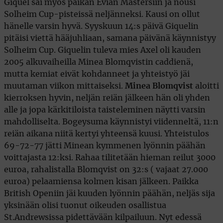
Giquel sai myös paikan Evian Mastersiin ja nousi
Solheim Cup-pisteissä neljänneksi. Kausi on ollut
hänelle varsin hyvä. Syyskuun 14:s päivä Giquelin
pitäisi viettä hääjuhliaan, samana päivänä käynnistyy
Solheim Cup. Giquelin tuleva mies Axel oli kauden
2005 alkuvaiheilla Minea Blomqvistin caddienä,
mutta kemiat eivät kohdanneet ja yhteistyö jäi
muutaman viikon mittaiseksi.
Minea Blomqvist
aloitti
kierroksen hyvin, neljän reiän jälkeen hän oli yhden
alle ja jopa kärkitiloista taisteleminen näytti varsin
mahdolliselta. Bogeysuma käynnistyi viidenneltä, 11:n
reiän aikana niitä kertyi yhteensä kuusi. Yhteistulos
69-72-77 jätti Minean kymmenen lyönnin päähän
voittajasta 12:ksi. Rahaa tilitetään hieman reilut 3000
euroa, rahalistalla Blomqvist on 32:s ( vajaat 27.000
euroa) pelaamiensa kolmen kisan jälkeen. Paikka
British Openiin jäi kuuden lyönnin päähän, neljäs sija
yksinään olisi tuonut oikeuden osallistua
St.Andrewsissa pidettävään kilpailuun. Nyt edessä