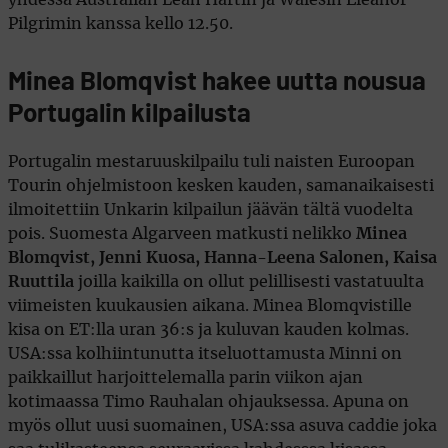
Pilgrimin kanssa kello 12.50.
Minea Blomqvist hakee uutta nousua
Portugalin kilpailusta
Portugalin mestaruuskilpailu tuli naisten Euroopan
Tourin ohjelmistoon kesken kauden, samanaikaisesti
ilmoitettiin Unkarin kilpailun jäävän tältä vuodelta
pois. Suomesta Algarveen matkusti nelikko
Minea
Blomqvist, Jenni Kuosa, Hanna-Leena Salonen, Kaisa
Ruuttila
joilla kaikilla on ollut pelillisesti vastatuulta
viimeisten kuukausien aikana. Minea Blomqvistille
kisa on ET:lla uran 36:s ja kuluvan kauden kolmas.
USA:ssa kolhiintunutta itseluottamusta Minni on
paikkaillut harjoittelemalla parin viikon ajan
kotimaassa Timo Rauhalan ohjauksessa. Apuna on
myös ollut uusi suomainen, USA:ssa asuva caddie joka