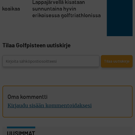
en
Lappajärvellä kisataan
atkoaikaa
sunnuntaina hyvin
erikoisessa golftriathlonissa
Tilaa Golfpisteen uutiskirje
Oma kommentti
Kirjaudu sisään kommentoidaksesi
UUSIMMAT