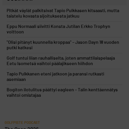
Pitkät väylät palkitsivat Tapio Pulkkasen kitsaasti, mutta
taistelu kovasta sijoituksesta jatkuu
Eppu Normaali siivitti Konsta Jutilan Erkko Trophyn
voittoon
"Olisi pitänyt kuunnella kroppaa" – Jason Dayn 18 vuoden
putki katkesi
Golf tuntui liian rauhalliselta, joten ammattilaispelaaja
Eetu Isometsä vaihtoi päälajikseen hiihdon
Tapio Pulkkanen eteni jatkoon ja paransi rutkasti
asemiaan
Bogiton ilotulitus päättyi eagleen – Talin kenttäennätys
vaihtoi omistajaa
GOLFPISTE PODCAST