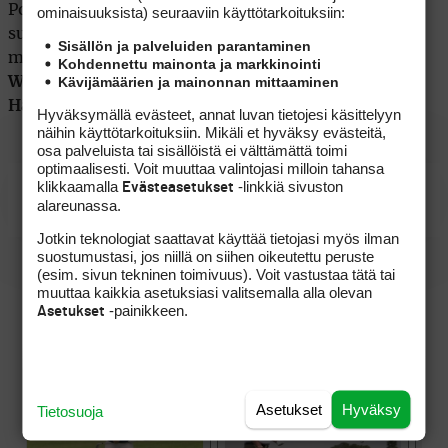
Portugalissa pelataan vain kolme kierrosta, joten
ominaisuuk­sista) seuraaviin käyttötarkoituksiin:
suuriin erheisiin ei ole varaa. Blomqvsit osallistuu
Sisällön ja palveluiden parantaminen
myös English Openiin seuraavalla viikolla.
Ursula
Kohdennettu mainonta ja markkinointi
Kävijämäärien ja mainonnan mittaaminen
Wikström
ja Ranskassa sairastunut
Riikka
Hakkarainen
jättävät Portugalin kisan väliin.
Hyväksymällä evästeet, annat luvan tietojesi käsittelyyn
näihin käyttötarkoituksiin. Mikäli et hyväksy evästeitä,
osa palveluista tai sisällöistä ei välttämättä toimi
optimaalisesti. Voit muuttaa valintojasi milloin tahansa
klikkaamalla
-linkkiä sivuston
Evästeasetukset
Naisten Euroopan Tour
alareunassa.
Jotkin teknologiat saattavat käyttää tietojasi myös ilman
suostumustasi, jos niillä on siihen oikeutettu peruste
(esim. sivun tekninen toimivuus). Voit vastustaa tätä tai
muuttaa kaikkia asetuksiasi valitsemalla alla olevan
-painikkeen.
Asetukset
Asetukset
Hyväksy
Tietosuoja