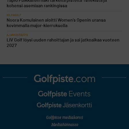
Tapio Pulkkanen haki tärkeitä pisteitä Tshekistä ja
kohensi asemiaan rankingissa
KILPAGOLF
Noora Komulainen aloitti Women’s Openin uransa
kovimmalla major-kierroksella
AJANKOHTAISTA
LIV Golf löysi uuden rahoittajan ja sai jatkoaikaa vuoteen
2027
Golfpiste mediakortti
Mediahinnasto