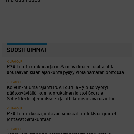
The Open 2026
SUOSITUIMMAT
KILPAGOLF
PGA Tourin runkosarja on Sami Välimäen osalta ohi,
seuraavan kisan ajankohta pysyy vielä hämärän peitossa
KILPAGOLF
Koivun-huuma räjähti PGA Tourilla – yleisö vyöryi
päätösväylällä, kun nuorukainen laittoi Scottie
Schefflerin ojennukseen ja otti komean avausvoiton
KILPAGOLF
PGA Tourin kisaa johtavan sensaatiotulokkaan juuret
johtavat Satakuntaan
KILPAGOLF