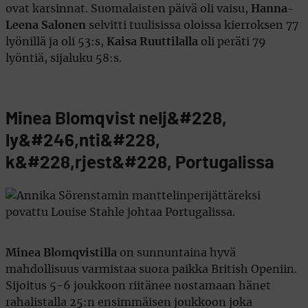
ovat karsinnat. Suomalaisten päivä oli vaisu,
Hanna-
Leena Salonen
selvitti tuulisissa oloissa kierroksen 77
lyönillä ja oli 53:s,
Kaisa Ruuttilalla
oli peräti 79
lyöntiä, sijaluku 58:s.
Minea Blomqvist nelj&#228,
ly&#246,nti&#228,
k&#228,rjest&#228, Portugalissa
Minea Blomqvistilla
on sunnuntaina hyvä
mahdollisuus varmistaa suora paikka British Openiin.
Sijoitus 5-6 joukkoon riitänee nostamaan hänet
rahalistalla 25:n ensimmäisen joukkoon joka