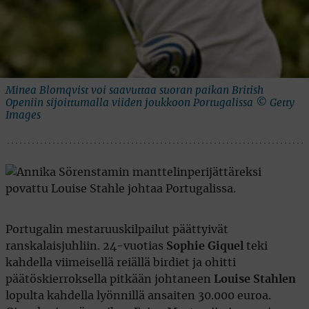
Minea Blomqvist voi saavuttaa suoran paikan British
Openiin sijoittumalla viiden joukkoon Portugalissa © Getty
Images
Portugalin mestaruuskilpailut päättyivät
ranskalaisjuhliin. 24-vuotias
Sophie Giquel
teki
kahdella viimeisellä reiällä birdiet ja ohitti
päätöskierroksella pitkään johtaneen
Louise Stahlen
lopulta kahdella lyönnillä ansaiten 30.000 euroa.