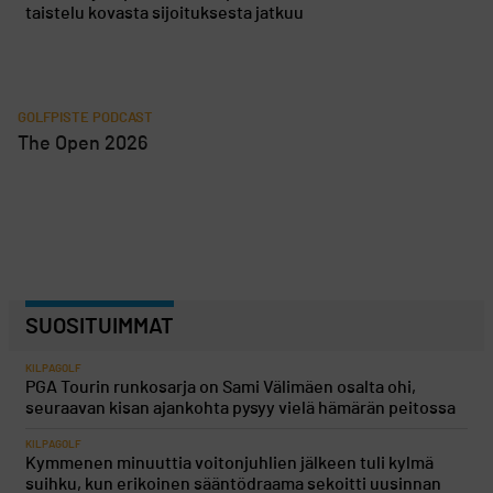
taistelu kovasta sijoituksesta jatkuu
GOLFPISTE PODCAST
The Open 2026
SUOSITUIMMAT
KILPAGOLF
PGA Tourin runkosarja on Sami Välimäen osalta ohi,
seuraavan kisan ajankohta pysyy vielä hämärän peitossa
KILPAGOLF
Kymmenen minuuttia voitonjuhlien jälkeen tuli kylmä
suihku, kun erikoinen sääntödraama sekoitti uusinnan