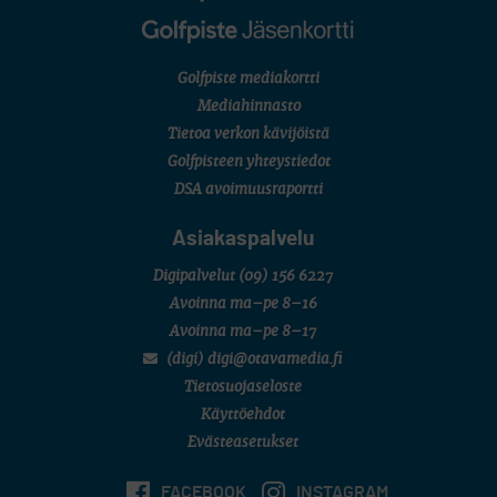
Golfpiste mediakortti
Mediahinnasto
Tietoa verkon kävijöistä
Golfpisteen yhteystiedot
DSA avoimuusraportti
Asiakaspalvelu
Digipalvelut
(09) 156 6227
Avoinna ma–pe 8–16
Avoinna ma–pe 8–17
(digi) digi@otavamedia.fi
Tietosuojaseloste
Käyttöehdot
Evästeasetukset
FACEBOOK
INSTAGRAM