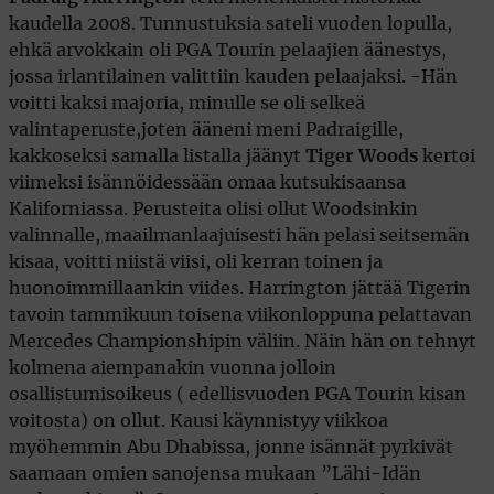
kaudella 2008. Tunnustuksia sateli vuoden lopulla,
ehkä arvokkain oli PGA Tourin pelaajien äänestys,
jossa irlantilainen valittiin kauden pelaajaksi. -Hän
voitti kaksi majoria, minulle se oli selkeä
valintaperuste,joten ääneni meni Padraigille,
kakkoseksi samalla listalla jäänyt
Tiger Woods
kertoi
viimeksi isännöidessään omaa kutsukisaansa
Kaliforniassa. Perusteita olisi ollut Woodsinkin
valinnalle, maailmanlaajuisesti hän pelasi seitsemän
kisaa, voitti niistä viisi, oli kerran toinen ja
huonoimmillaankin viides. Harrington jättää Tigerin
tavoin tammikuun toisena viikonloppuna pelattavan
Mercedes Championshipin väliin. Näin hän on tehnyt
kolmena aiempanakin vuonna jolloin
osallistumisoikeus ( edellisvuoden PGA Tourin kisan
voitosta) on ollut. Kausi käynnistyy viikkoa
myöhemmin Abu Dhabissa, jonne isännät pyrkivät
saamaan omien sanojensa mukaan ”Lähi-Idän