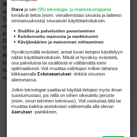
Milkha Singhin
ykköstilan. -Tähtäimeni on entistä
ja sen
(95) teknologia- ja mainoskumppania
Otava
selkeämmin majoreissa tulevina vuosina.
keräävät tietoa (esim. vierailemis­tasi sivuista ja laitteesi
Talvikaudella pyrin muuttamaan jonkinverran
ominaisuuk­sista) seuraaviin käyttötarkoituksiin:
svingiäni, sekä tekemään fysiikkatreeniä isommilla
Sisällön ja palveluiden parantaminen
painoilla kuin kauden aikana, Harrington kertoi Golf
Kohdennettu mainonta ja markkinointi
Digestille antamassaan haastattelussa lokakuussa.
Kävijämäärien ja mainonnan mittaaminen
Viimevuotisessa Abu Dhabin kisassa hän oli 11:s,
Hyväksymällä evästeet, annat luvan tietojesi käsittelyyn
Martin Kaymer
saavutti uransa ensimmäisen ET
näihin käyttötarkoituksiin. Mikäli et hyväksy evästeitä,
osa palveluista tai sisällöistä ei välttämättä toimi
kisan voiton selkeällä neljän lyönnin erolla Henrik
optimaalisesti. Voit muuttaa valintojasi milloin tahansa
Stensoniin ja Lee Westwoodiin. Mikko Ilonen hävisi
klikkaamalla
-linkkiä sivuston
Evästeasetukset
saksalaiselle 13 lyöntiä ja oli 39:s.
alareunassa.
Jotkin teknologiat saattavat käyttää tietojasi myös ilman
suostumustasi, jos niillä on siihen oikeutettu peruste
(esim. sivun tekninen toimivuus). Voit vastustaa tätä tai
muuttaa kaikkia asetuksiasi valitsemalla alla olevan
Padraig Harringtonin kotisivut
-painikkeen.
Asetukset