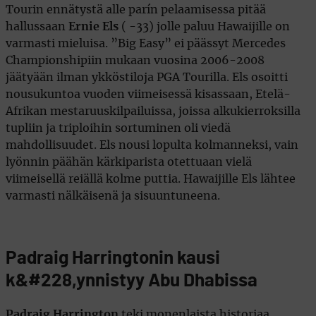
Tourin ennätystä alle parín pelaamisessa pitää
hallussaan
Ernie Els
( -33) jolle paluu Hawaijille on
varmasti mieluisa. ”Big Easy” ei päässyt Mercedes
Championshipiin mukaan vuosina 2006-2008
jäätyään ilman ykköstiloja PGA Tourilla. Els osoitti
nousukuntoa vuoden viimeisessä kisassaan, Etelä-
Afrikan mestaruuskilpailuissa, joissa alkukierroksilla
tupliin ja triploihin sortuminen oli viedä
mahdollisuudet. Els nousi lopulta kolmanneksi, vain
lyönnin päähän kärkiparista otettuaan vielä
viimeisellä reiällä kolme puttia. Hawaijille Els lähtee
varmasti nälkäisenä ja sisuuntuneena.
Padraig Harringtonin kausi
k&#228,ynnistyy Abu Dhabissa
Padraig Harrington
teki monenlaista historiaa