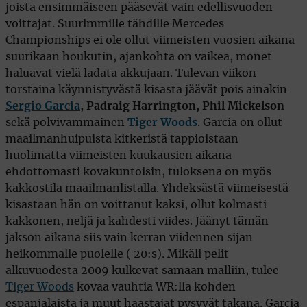
joista ensimmäiseen pääsevät vain edellisvuoden
voittajat. Suurimmille tähdille Mercedes
Championships ei ole ollut viimeisten vuosien aikana
suurikaan houkutin, ajankohta on vaikea, monet
haluavat vielä ladata akkujaan. Tulevan viikon
torstaina käynnistyvästä kisasta jäävät pois ainakin
Sergio Garcia
, Padraig Harrington, Phil Mickelson
sekä polvivammainen
Tiger Woods
. Garcia on ollut
maailmanhuipuista kitkeristä tappioistaan
huolimatta viimeisten kuukausien aikana
ehdottomasti kovakuntoisin, tuloksena on myös
kakkostila maailmanlistalla. Yhdeksästä viimeisestä
kisastaan hän on voittanut kaksi, ollut kolmasti
kakkonen, neljä ja kahdesti viides. Jäänyt tämän
jakson aikana siis vain kerran viidennen sijan
heikommalle puolelle ( 20:s). Mikäli pelit
alkuvuodesta 2009 kulkevat samaan malliin, tulee
Tiger Woods
kovaa vauhtia WR:lla kohden
espanjalaista ja muut haastajat pysyvät takana. Garcia