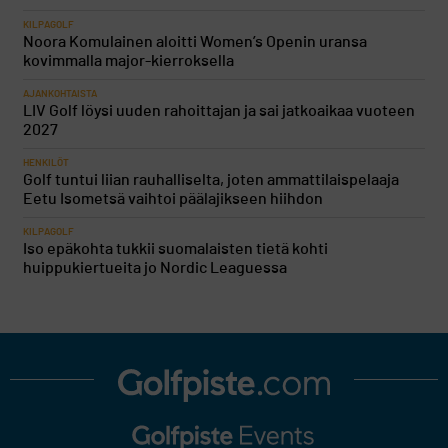
KILPAGOLF
Noora Komulainen aloitti Women’s Openin uransa
kovimmalla major-kierroksella
AJANKOHTAISTA
LIV Golf löysi uuden rahoittajan ja sai jatkoaikaa vuoteen
2027
HENKILÖT
Golf tuntui liian rauhalliselta, joten ammattilaispelaaja
Eetu Isometsä vaihtoi päälajikseen hiihdon
KILPAGOLF
Iso epäkohta tukkii suomalaisten tietä kohti
huippukiertueita jo Nordic Leaguessa