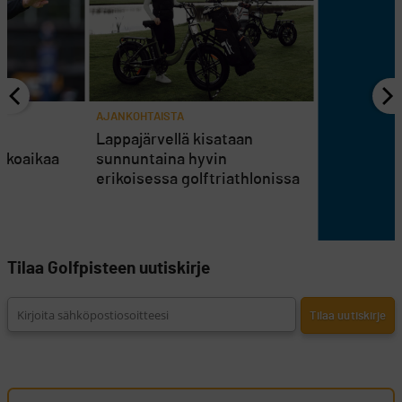
AJANKOHTAISTA
en
Lappajärvellä kisataan
atkoaikaa
sunnuntaina hyvin
erikoisessa golftriathlonissa
Tilaa Golfpisteen uutiskirje