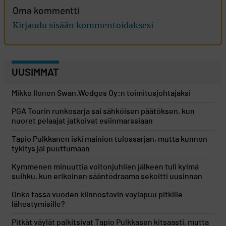
Oma kommentti
Kirjaudu sisään kommentoidaksesi
UUSIMMAT
Mikko Ilonen Swan.Wedges Oy:n toimitusjohtajaksi
PGA Tourin runkosarja sai sähköisen päätöksen, kun
nuoret pelaajat jatkoivat esiinmarssiaan
Tapio Pulkkanen iski mainion tulossarjan, mutta kunnon
tykitys jäi puuttumaan
Kymmenen minuuttia voitonjuhlien jälkeen tuli kylmä
suihku, kun erikoinen sääntödraama sekoitti uusinnan
Onko tässä vuoden kiinnostavin väyläpuu pitkille
lähestymisille?
Pitkät väylät palkitsivat Tapio Pulkkasen kitsaasti, mutta