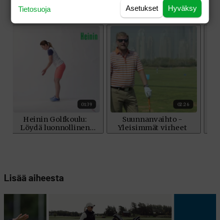
Asetukset
Hyväksy
Tietosuoja
Lisää aiheesta