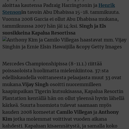
aloittaa kautensa Padraig Harringtonin ja
Henrik
Stenson
in
tavoin Abu Dhabissa 15-18. tammikuuta.
Vuonna 2008 Garcia ei ollut Abu Dhabissa mukana,
tammikuussa 2007 hän jäi 14:ksi.
Singh ja Els
suosikkeina Kapalua Resortissa
Mercedes Championshipissa (8-11.1.) riittää
poissaoloista huolimatta mielenkiintoa. 37:sta
edelliskaudella voittaneesta pelaajasta muut 33 ovat
mukana.
Vijay Singh
osoitti nuoremmilleen
kaapinpaikan Tigerin kutsukisassa, Kapalua Resortin
Plantation kentällä hän on ollut yleensä hyvin lähellä
kärkeä. Suurta huomiota tulevat saamaan myös
kauden 2008 komeetat
Camilo Villegas
ja
Anthony
Kim
jotka molemmat voittivat vuoden aikana
kahdesti. Kapaluan kisaennätystä, ja samalla koko