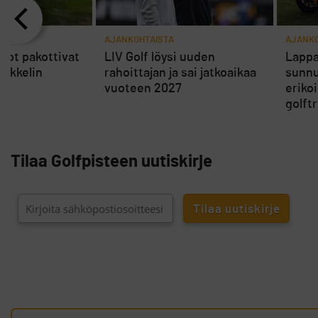
AJANKOHTAISTA
AJANKO
rot pakottivat
LIV Golf löysi uuden
Lappa
ikkelin
rahoittajan ja sai jatkoaikaa
sunnu
vuoteen 2027
eriko
golft
Tilaa Golfpisteen uutiskirje