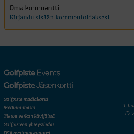
Oma kommentti
Kirjaudu sisään kommentoidaksesi
Golfpiste mediakortti
Tilaa
Mediahinnasto
pysy
Tietoa verkon kävijöistä
Golfpisteen yhteystiedot
DSA avoimuusraportti