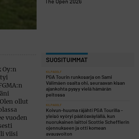
The Open 2026
SUOSITUIMMAT
k Oy:n
KILPAGOLF
tyi
PGA Tourin runkosarja on Sami
Välimäen osalta ohi, seuraavan kisan
s FGMA:n
ajankohta pysyy vielä hämärän
äni
peitossa
Olen ollut
KILPAGOLF
olassa
Koivun-huuma räjähti PGA Tourilla –
yleisö vyöryi päätösväylällä, kun
ee vuoden
nuorukainen laittoi Scottie Schefflerin
sesti
ojennukseen ja otti komean
i viisi
avausvoiton