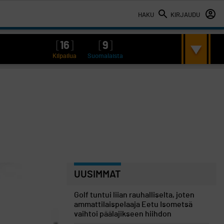
HAKU
KIRJAUDU
[
16
]
[
9
]
Kilpailua
Suomalaista
UUSIMMAT
Golf tuntui liian rauhalliselta, joten
ammattilaispelaaja Eetu Isometsä
vaihtoi päälajikseen hiihdon