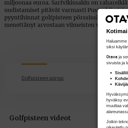
miljoonaa euroa. Sarfvikissakin on rahareikiä
uudistamiset pitävät varmasti Pusan kiireis
pyyntihinnat golfpisteen pörssissä ovat 57.5
menettänyt arvostaan viimeisten vuosien aika
Kotimai
Haluamme ta
siksi käytäm
ja s
Otava
sivuista ja 
Sisäll
Golfpisteen pörssi
Kohden
Kävijä
Hyväksymällä
hyväksy eväs
muuttaa val
alareunass
Jotkin tekno
oikeutettu 