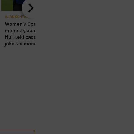
AJANKOHTAISTA
AJANKOHTAISTA
8
Women’s Openin
Loppuviikosta pelatta
menestyssuosikki Charley
Short Course SM-kisa
Hull teki caddielleen pilan,
kärsivät osallistujien
joka sai monet suuttumaan
vähyydestä