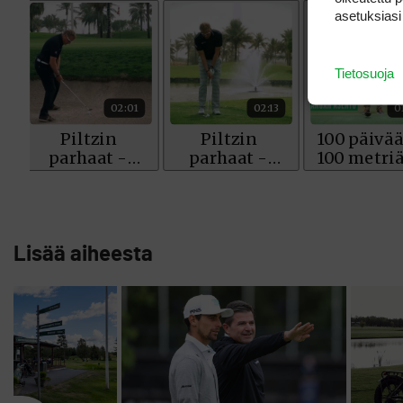
asetuksiasi
Tietosuoja
Lisää aiheesta