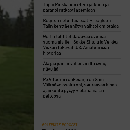
Tapio Pulkkanen eteni jatkoon ja
paransi rutkasti asemiaan
Bogiton ilotulitus päättyi eagleen –
Talin kenttäennätys vaihtoi omistajaa
Golfin tähtitehdas avaa ovensa
suomalaisille – Sakke Siltala ja Veikka
Viskari tekevät U.S. Amateurissa
historiaa
Älä jää jumiin siihen, miltä svingi
näyttää
PGA Tourin runkosarja on Sami
Välimäen osalta ohi, seuraavan kisan
ajankohta pysyy vielä hämärän
peitossa
GOLFPISTE PODCAST