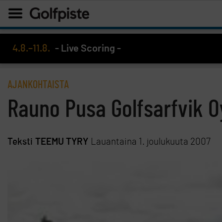
4.8.–11.8.
- Live Scoring -
AJANKOHTAISTA
Rauno Pusa Golfsarfvik Oy
Teksti
TEEMU TYRY
Lauantaina 1. joulukuuta 2007