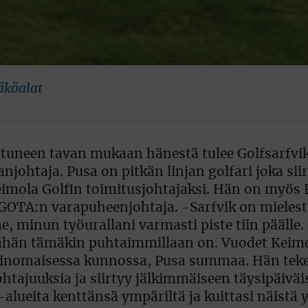
äköalat
intuneen tavan mukaan hänestä tulee Golfsarfvi
njohtaja. Pusa on pitkän linjan golfari joka siir
n Keimola Golfin toimitusjohtajaksi. Hän on myö
 GOTA:n varapuheenjohtaja. -Sarfvik on mielest
 minun työurallani varmasti piste tiin päälle. 
itähän tämäkin puhtaimmillaan on. Vuodet Keim
ä erinomaisessa kunnossa, Pusa summaa. Hän tek
ohtajuuksia ja siirtyy jälkimmäiseen täysipäiväi
ueita kenttänsä ympäriltä ja kuittasi näistä yl