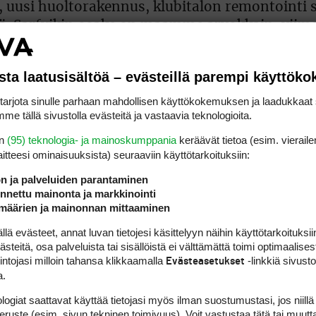
, uusi huoltorakennus, klubitalon remontointi 
inä. Sarfvikin osake on maamme arvokkain, vii
00 euron hintaisia. Osake on alan yleisen trend
na yli 20 %.
sta laatusisältöä – evästeillä parempi käyttök
rjota sinulle parhaan mahdollisen käyttökokemuksen ja laadukkaat s
me tällä sivustolla evästeitä ja vastaavia teknologioita.
en
(95) teknologia- ja mainoskumppania
keräävät tietoa (esim. vieraile
laitteesi ominaisuuk­sista) seuraaviin käyttötarkoituksiin:
ön ja palveluiden parantaminen
nettu mainonta ja markkinointi
määrien ja mainonnan mittaaminen
 evästeet, annat luvan tietojesi käsittelyyn näihin käyttötarkoituksiin
teitä, osa palveluista tai sisällöistä ei välttämättä toimi optimaalisest
intojasi milloin tahansa klikkaamalla
-linkkiä sivust
Evästeasetukset
a.
logiat saattavat käyttää tietojasi myös ilman suostumustasi, jos niillä
peruste (esim. sivun tekninen toimivuus). Voit vastustaa tätä tai muutt