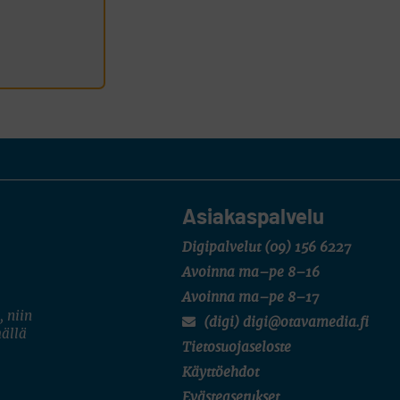
Asiakaspalvelu
Digipalvelut
(09) 156 6227
Avoinna ma–pe 8–16
Avoinna ma–pe 8–17
, niin
(digi) digi@otavamedia.fi
mällä
Tietosuojaseloste
Käyttöehdot
Evästeasetukset