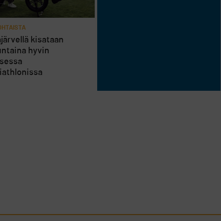
HTAISTA
järvellä kisataan
ntaina hyvin
isessa
riathlonissa