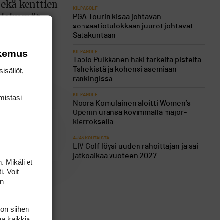
sekä kenttien
KILPAGOLF
PGA Tourin kisaa johtavan
meisimmät
sensaatiotulokkaan juuret johtavat
in mukaan
Satakuntaan
okemus
KILPAGOLF
Tapio Pulkkanen haki tärkeitä pisteitä
Tshekistä ja kohensi asemiaan
isällöt,
rankingissa
KILPAGOLF
mis­tasi
Noora Komulainen aloitti Women’s
Openin uransa kovimmalla major-
kierroksella
AJANKOHTAISTA
LIV Golf löysi uuden rahoittajan ja sai
jatkoaikaa vuoteen 2027
. Mikäli et
i. Voit
on
 on siihen
aa kaikkia