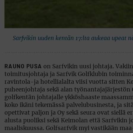
Sarfvikin uuden kentän 17:lta aukeaa upeat n
RAUNO PUSA
on Sarfvikin uusi johtaja. Vaki
toimitusjohtaja ja Sarfvik Golfklubin toiminna
ravintola-ja hotellialalta viisi vuotta sitte
puheenjohtaja sekä alan työnantajajärjestön
golfkentän johtajalle ykköshaaste maassamme,
koko ikäni tekemässä palvelubusinesta, ja s
opettivat paljon ja Oy sekä seura ovat siell
alusta puoliksi sekä Keimolan että Sarfvikin j
maaliskuussa. Golfsarfvik myi vastikään maa-al