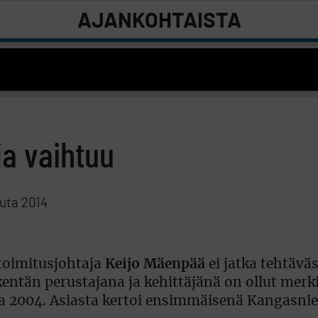
AJANKOHTAISTA
ja vaihtuu
uuta 2014
toimitusjohtaja
Keijo Mäenpää
ei jatka tehtävä
kentän perustajana ja kehittäjänä on ollut merki
na 2004. Asiasta kertoi ensimmäisenä Kangasn