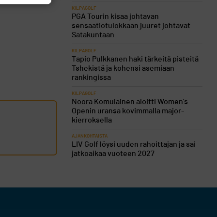
KILPAGOLF
PGA Tourin kisaa johtavan
sensaatiotulokkaan juuret johtavat
Satakuntaan
KILPAGOLF
Tapio Pulkkanen haki tärkeitä pisteitä
Tshekistä ja kohensi asemiaan
rankingissa
KILPAGOLF
Noora Komulainen aloitti Women’s
Openin uransa kovimmalla major-
kierroksella
AJANKOHTAISTA
LIV Golf löysi uuden rahoittajan ja sai
jatkoaikaa vuoteen 2027