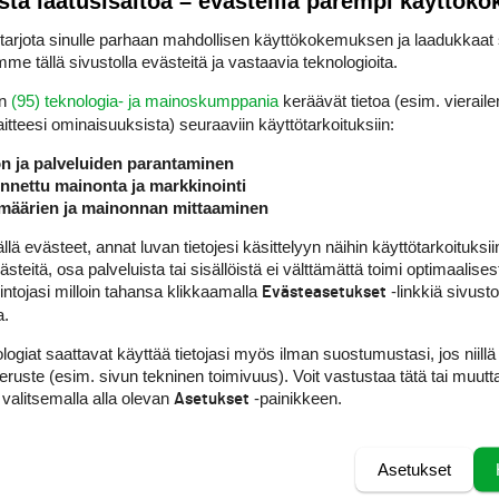
sta laatusisältöä – evästeillä parempi käyttök
rjota sinulle parhaan mahdollisen käyttökokemuksen ja laadukkaat s
me tällä sivustolla evästeitä ja vastaavia teknologioita.
en
(95) teknologia- ja mainoskumppania
keräävät tietoa (esim. vieraile
laitteesi ominaisuuk­sista) seuraaviin käyttötarkoituksiin:
ön ja palveluiden parantaminen
nettu mainonta ja markkinointi
määrien ja mainonnan mittaaminen
 evästeet, annat luvan tietojesi käsittelyyn näihin käyttötarkoituksiin
teitä, osa palveluista tai sisällöistä ei välttämättä toimi optimaalisest
intojasi milloin tahansa klikkaamalla
-linkkiä sivust
Evästeasetukset
HTAISTA
a.
järvellä kisataan
logiat saattavat käyttää tietojasi myös ilman suostumustasi, jos niillä
ntaina hyvin
peruste (esim. sivun tekninen toimivuus). Voit vastustaa tätä tai muutt
isessa
 valitsemalla alla olevan
-painikkeen.
Asetukset
riathlonissa
Asetukset