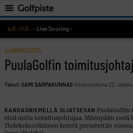
4.8.–11.8.
- Live Scoring -
AJANKOHTAISTA
PuulaGolfin toimitusjohta
Teksti
SAMI SARPAKUNNAS
Keskiviikkona 22. lokak
KANGASNIEMELLÄ SIJATSEVAN
PuulaGolfin 
etsii uutta toimitusjohtajaa. Mäenpään rooli 
Yhdeksänreikäinen kenttä perustettiin vuon