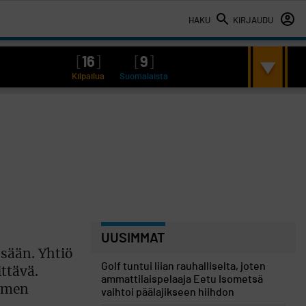
HAKU
KIRJAUDU
[
16
]
[
9
]
Kilpailua
Suomalaista
UUSIMMAT
ssään. Yhtiö
Golf tuntui liian rauhalliselta, joten
ttävä.
ammattilaispelaaja Eetu Isometsä
iemen
vaihtoi päälajikseen hiihdon