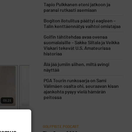
Tapio Pulkkanen eteni jatkoon ja
paransi rutkasti asemiaan
Bogiton ilotulitus päättyi eagleen –
Talin kenttäennätys vaihtoi omistajaa
Golfin tähtitehdas avaa ovensa
suomalaisille – Sakke Siltala ja Veikka
Viskari tekevät U.S. Amateurissa
historiaa
Älä jää jumiin siihen, miltä svingi
näyttää
PGA Tourin runkosarja on Sami
Välimäen osalta ohi, seuraavan kisan
ajankohta pysyy vielä hämärän
peitossa
GOLFPISTE PODCAST