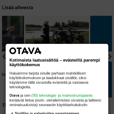
Lisää aiheesta
Kotimaista laatusisältöä – evästeillä parempi
AJANKOHTAISTA
käyttökokemus
en
Lappajärvellä kisataan
Haluamme tarjota sinulle parhaan mahdollisen
atkoaikaa
sunnuntaina hyvin
käyttökokemuksen ja laadukkaat sisällöt, siksi
erikoisessa golftriathlonissa
käytämme tällä sivustolla evästeitä ja vastaavia
teknologioita.
ja sen
(95) teknologia- ja mainoskumppania
Otava
keräävät tietoa (esim. vierailemis­tasi sivuista ja laitteesi
ominaisuuk­sista) seuraaviin käyttötarkoituksiin:
Tilaa Golfpisteen uutiskirje
Sisällön ja palveluiden parantaminen