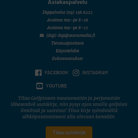
Asiakaspalvelu
Digipalvelut
(09) 156 6227
Avoinna ma–pe 8–16
Avoinna ma–pe 8–17
(digi) digi@otavamedia.fi
Tietosuojaseloste
Käyttöehdot
Evästeasetukset
FACEBOOK
INSTAGRAM
YOUTUBE
Tilaa Golfpisteen maanantaisin ja perjantaisin
lähetettävä uutiskirje, niin pysyt ajan tasalla golfalan
ilmiöistä ja uutisista! Tilaa kirje syöttämällä
sähköpostiosoitteesi alla olevaan kenttään.
Tilaa uutiskirje