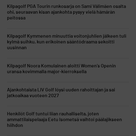
Kilpagolf
PGA Tourin runkosarja on Sami Välimäen osalta
ohi, seuraavan kisan ajankohta pysyy vielä hämärän
peitossa
Kilpagolf
Kymmenen minuuttia voitonjuhlien jälkeen tuli
kylmä suihku, kun erikoinen sääntödraama sekoitti
uusinnan
Kilpagolf
Noora Komulainen aloitti Women’s Openin
uransa kovimmalla major-kierroksella
Ajankohtaista
LIV Golf löysi uuden rahoittajan ja sai
jatkoaikaa vuoteen 2027
Henkilöt
Golf tuntui liian rauhalliselta, joten
ammattilaispelaaja Eetu Isometsä vaihtoi päälajikseen
hiihdon