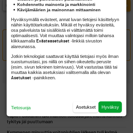
Kohdennettu mainonta ja markkinointi
Kävijämäärien ja mainonnan mittaaminen
Hyväksymällä evästeet, annat luvan tietojesi käsittelyyn
näihin käyttötarkoituksiin. Mikäli et hyväksy evästeitä,
osa palveluista tai sisällöistä ei välttämättä toimi
optimaalisesti. Voit muuttaa valintojasi milloin tahansa
klikkaamalla
-linkkiä sivuston
Oma kommentti
Evästeasetukset
alareunassa.
Kirjaudu sisään kommentoidaksesi
Jotkin teknologiat saattavat käyttää tietojasi myös ilman
suostumustasi, jos niillä on siihen oikeutettu peruste
(esim. sivun tekninen toimivuus). Voit vastustaa tätä tai
muuttaa kaikkia asetuksiasi valitsemalla alla olevan
UUSIMMAT
-painikkeen.
Asetukset
Mikko Ilonen Swan.Wedges Oy:n toimitusjohtajaksi
PGA Tourin runkosarja sai sähköisen päätöksen, kun
nuoret pelaajat jatkoivat esiinmarssiaan
Asetukset
Hyväksy
Tietosuoja
Tapio Pulkkanen iski mainion tulossarjan, mutta kunnon
tykitys jäi puuttumaan
Kymmenen minuuttia voitonjuhlien jälkeen tuli kylmä