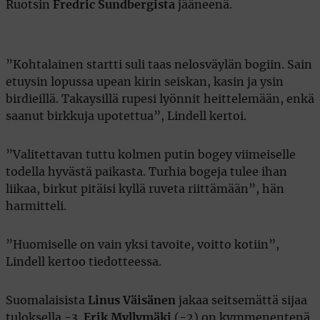
Ruotsin
Fredric Sundbergista
jääneenä.
”Kohtalainen startti suli taas nelosväylän bogiin. Sain
etuysin lopussa upean kirin seiskan, kasin ja ysin
birdieillä. Takaysillä rupesi lyönnit heittelemään, enkä
saanut birkkuja upotettua”, Lindell kertoi.
”Valitettavan tuttu kolmen putin bogey viimeiselle
todella hyvästä paikasta. Turhia bogeja tulee ihan
liikaa, birkut pitäisi kyllä ruveta riittämään”, hän
harmitteli.
”Huomiselle on vain yksi tavoite, voitto kotiin”,
Lindell kertoo tiedotteessa.
Suomalaisista
Linus Väisänen
jakaa seitsemättä sijaa
tuloksella -3.
Erik Myllymäki
(-2) on kymmenentenä