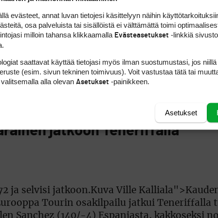
ollisuudet nousta kärkikymmenikköön, kärkikol
 evästeet, annat luvan tietojesi käsittelyyn näihin käyttötarkoituksiin
tta vaatisi kaikkien aikojen kierrosta. Ensim
teitä, osa palveluista tai sisällöistä ei välttämättä toimi optimaalisest
. LET:n sivuilla oli Kuosalle värikoodein merki
intojasi milloin tahansa klikkaamalla
-linkkiä sivust
Evästeasetukset
a.
t piukilla muillakin suomalaisilla kolmannen kie
a, viidellä bogeylla tulokseksi tuli 77, sijoitus 
logiat saattavat käyttää tietojasi myös ilman suostumustasi, jos niillä
peruste (esim. sivun tekninen toimivuus). Voit vastustaa tätä tai muutt
nen
pelasi itselleen varsin epätasaisen kierrok
 valitsemalla alla olevan
-painikkeen.
Asetukset
ina myös yksi tupla. Viimevuotinen voittaja on 
Asetukset
ainen jatkoon Teneriffalla
2 ja selvisi jatkoon.Kuva Ville Kalliala">Kaude
ooppa Tourin osakilpailu jatkui Teneriffalla t
elen Sanchez (140/-4) Espanjasta, kakkoseksi n