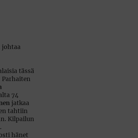
 johtaa
laisia tässä
. Parhaiten
a
alta 74
nen
jatkaa
en tahtiin
n. Kilpailun
.
osti hänet