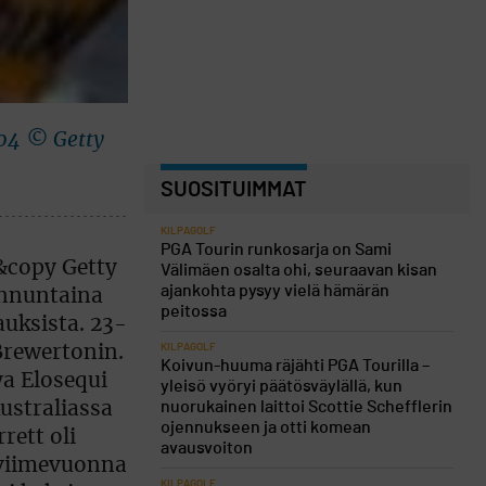
004 © Getty
SUOSITUIMMAT
KILPAGOLF
PGA Tourin runkosarja on Sami
Välimäen osalta ohi, seuraavan kisan
ajankohta pysyy vielä hämärän
peitossa
KILPAGOLF
Koivun-huuma räjähti PGA Tourilla –
yleisö vyöryi päätösväylällä, kun
nuorukainen laittoi Scottie Schefflerin
ojennukseen ja otti komean
avausvoiton
KILPAGOLF