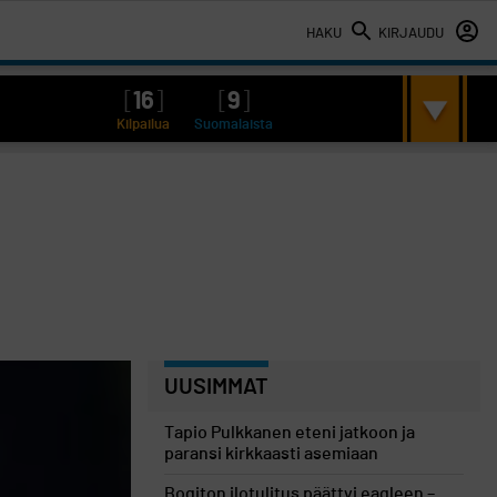
HAKU
KIRJAUDU
[
16
]
[
9
]
Kilpailua
Suomalaista
UUSIMMAT
Tapio Pulkkanen eteni jatkoon ja
paransi kirkkaasti asemiaan
Bogiton ilotulitus päättyi eagleen –