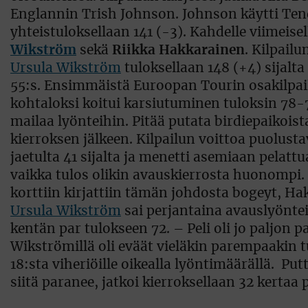
Englannin Trish Johnson. Johnson käytti Tene
yhteistuloksellaan 141 (-3). Kahdelle viimeisel
Wikström
sekä
Riikka Hakkarainen
. Kilpailu
Ursula Wikström
tuloksellaan 148 (+4) sijalta
55:s. Ensimmäistä Euroopan Tourin osakilpa
kohtaloksi koitui karsiutuminen tuloksin 78-77
mailaa lyönteihin. Pitää putata birdiepaikoist
kierroksen jälkeen. Kilpailun voittoa puolust
jaetulta 41 sijalta ja menetti asemiaan pelattu
vaikka tulos olikin avauskierrosta huonompi.
korttiin kirjattiin tämän johdosta bogeyt, Ha
Ursula Wikström
sai perjantaina avauslyöntei
kentän par tulokseen 72. – Peli oli jo paljon 
Wikströmillä oli eväät vieläkin parempaakin t
18:sta viheriöille oikealla lyöntimäärällä.  Put
siitä paranee, jatkoi kierroksellaan 32 kerta