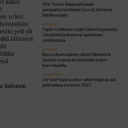
PGA Tourin kisaa johtavan
sensaatiotulokkaan juuret johtavat
Satakuntaan
KILPAGOLF
Tapio Pulkkanen haki tärkeitä pisteitä
Tshekistä ja kohensi asemiaan
rankingissa
KILPAGOLF
Noora Komulainen aloitti Women’s
Openin uransa kovimmalla major-
kierroksella
AJANKOHTAISTA
LIV Golf löysi uuden rahoittajan ja sai
jatkoaikaa vuoteen 2027
a Salonen