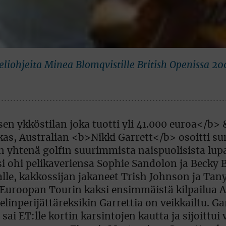
 peliohjeita Minea Blomqvistille British Openissa 2