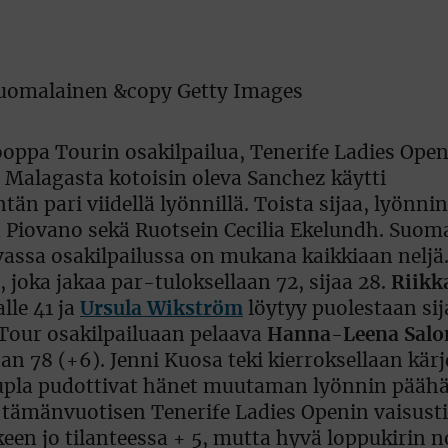
ooppa Tourin osakilpailua, Tenerife Ladies Open
. Malagasta kotoisin oleva Sanchez käytti
än pari viidellä lyönnillä. Toista sijaa, lyönnin
a Piovano sekä Ruotsein Cecilia Ekelundh. Suoma
assa osakilpailussa on mukana kaikkiaan neljä
, joka jakaa par-tuloksellaan 72, sijaa 28.
Riikk
lle 41 ja
Ursula Wikström
löytyy puolestaan sij
Tour osakilpailuaan pelaava
Hanna-Leena Salo
aan 78 (+6). Jenni Kuosa teki kierroksellaan kärj
a tupla pudottivat hänet muutaman lyönnin päähä
i tämänvuotisen Tenerife Ladies Openin vaisusti
een jo tilanteessa + 5, mutta hyvä loppukirin n