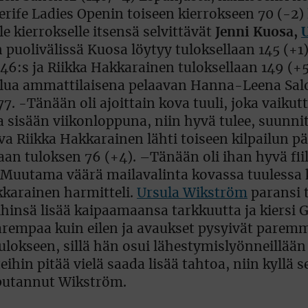
rife Ladies Openin toiseen kierrokseen 70 (-2) 
le kierrokselle itsensä selvittävät
Jenni Kuosa,
n puolivälissä Kuosa löytyy tuloksellaan 145 (+1) 
 46:s ja Riikka Hakkarainen tuloksellaan 149 (+5)
ilua ammattilaisena pelaavan Hanna-Leena Sal
. -Tänään oli ajoittain kova tuuli, joka vaikutt
a sisään viikonloppuna, niin hyvä tulee, suunni
ava Riikka Hakkarainen lähti toiseen kilpailun p
aan tuloksen 76 (+4). –Tänään oli ihan hyvä fiil
 Muutama väärä mailavalinta kovassa tuulessa 
kkarainen harmitteli.
Ursula Wikström
paransi 
hinsä lisää kaipaamaansa tarkkuutta ja kiersi G
parempaa kuin eilen ja avaukset pysyivät paremmi
ulokseen, sillä hän osui lähestymislyönneillään
teihin pitää vielä saada lisää tahtoa, niin kyllä s
a putannut Wikström.