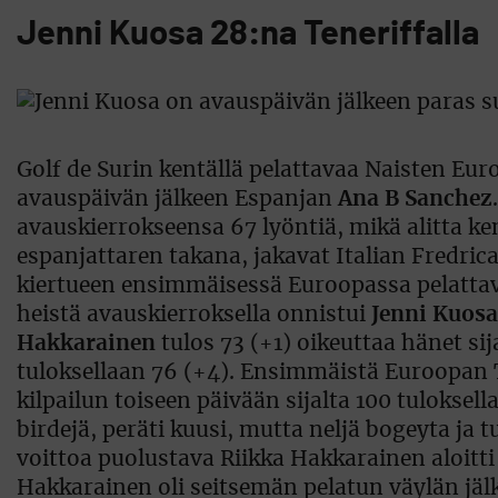
Jenni Kuosa 28:na Teneriffalla
Golf de Surin kentällä pelattavaa Naisten Eur
avauspäivän jälkeen Espanjan
Ana B Sanchez
avauskierrokseensa 67 lyöntiä, mikä alitta kent
espanjattaren takana, jakavat Italian Fredric
kiertueen ensimmäisessä Euroopassa pelattav
heistä avauskierroksella onnistui
Jenni Kuosa
Hakkarainen
tulos 73 (+1) oikeuttaa hänet sija
tuloksellaan 76 (+4). Ensimmäistä Euroopan 
kilpailun toiseen päivään sijalta 100 tuloksell
birdejä, peräti kuusi, mutta neljä bogeyta j
voittoa puolustava Riikka Hakkarainen aloitt
Hakkarainen oli seitsemän pelatun väylän jälk