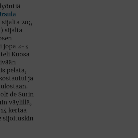
lyöntiä
Ursula
sijalta 20;,
 sijalta
osen
i jopa 2-3
tteli Kuosa
äivään
is pelata,
kostautui ja
tulostaan.
olf de Surin
n väylillä,
 14 kertaa
e sijoituskin