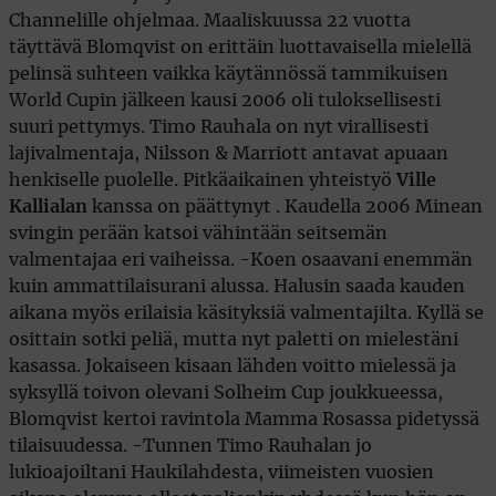
Channelille ohjelmaa. Maaliskuussa 22 vuotta
täyttävä Blomqvist on erittäin luottavaisella mielellä
pelinsä suhteen vaikka käytännössä tammikuisen
World Cupin jälkeen kausi 2006 oli tuloksellisesti
suuri pettymys. Timo Rauhala on nyt virallisesti
lajivalmentaja, Nilsson & Marriott antavat apuaan
henkiselle puolelle. Pitkäaikainen yhteistyö
Ville
Kallialan
kanssa on päättynyt . Kaudella 2006 Minean
svingin perään katsoi vähintään seitsemän
valmentajaa eri vaiheissa. -Koen osaavani enemmän
kuin ammattilaisurani alussa. Halusin saada kauden
aikana myös erilaisia käsityksiä valmentajilta. Kyllä se
osittain sotki peliä, mutta nyt paletti on mielestäni
kasassa. Jokaiseen kisaan lähden voitto mielessä ja
syksyllä toivon olevani Solheim Cup joukkueessa,
Blomqvist kertoi ravintola Mamma Rosassa pidetyssä
tilaisuudessa. -Tunnen Timo Rauhalan jo
lukioajoiltani Haukilahdesta, viimeisten vuosien