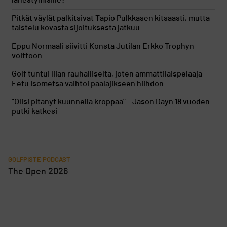
lähestymisille?
Pitkät väylät palkitsivat Tapio Pulkkasen kitsaasti, mutta
taistelu kovasta sijoituksesta jatkuu
Eppu Normaali siivitti Konsta Jutilan Erkko Trophyn
voittoon
Golf tuntui liian rauhalliselta, joten ammattilaispelaaja
Eetu Isometsä vaihtoi päälajikseen hiihdon
"Olisi pitänyt kuunnella kroppaa" – Jason Dayn 18 vuoden
putki katkesi
GOLFPISTE PODCAST
The Open 2026