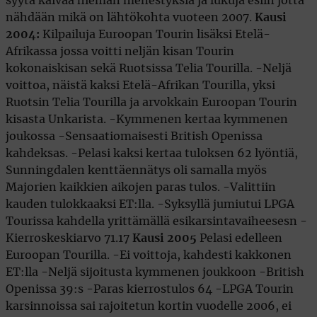
syytä kaivaa hieman menestyksiä ja lukuja esiin jotta
nähdään mikä on lähtökohta vuoteen 2007.
Kausi
2004:
Kilpailuja Euroopan Tourin lisäksi Etelä-
Afrikassa jossa voitti neljän kisan Tourin
kokonaiskisan sekä Ruotsissa Telia Tourilla. -Neljä
voittoa, näistä kaksi Etelä-Afrikan Tourilla, yksi
Ruotsin Telia Tourilla ja arvokkain Euroopan Tourin
kisasta Unkarista. -Kymmenen kertaa kymmenen
joukossa -Sensaatiomaisesti British Openissa
kahdeksas. -Pelasi kaksi kertaa tuloksen 62 lyöntiä,
Sunningdalen kenttäennätys oli samalla myös
Majorien kaikkien aikojen paras tulos. -Valittiin
kauden tulokkaaksi ET:lla. -Syksyllä jumiutui LPGA
Tourissa kahdella yrittämällä esikarsintavaiheesesn -
Kierroskeskiarvo 71.17
Kausi 2005
Pelasi edelleen
Euroopan Tourilla. -Ei voittoja, kahdesti kakkonen
ET:lla -Neljä sijoitusta kymmenen joukkoon -British
Openissa 39:s -Paras kierrostulos 64 -LPGA Tourin
karsinnoissa sai rajoitetun kortin vuodelle 2006, ei