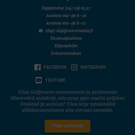
Digipalvelut
(09) 156 6227
Avoinna ma–pe 8–16
Avoinna ma–pe 8–17
(digi) digi@otavamedia.fi
Tietosuojaseloste
Käyttöehdot
Evästeasetukset
FACEBOOK
INSTAGRAM
YOUTUBE
Tilaa Golfpisteen maanantaisin ja perjantaisin
lähetettävä uutiskirje, niin pysyt ajan tasalla golfalan
ilmiöistä ja uutisista! Tilaa kirje syöttämällä
sähköpostiosoitteesi alla olevaan kenttään.
Tilaa uutiskirje