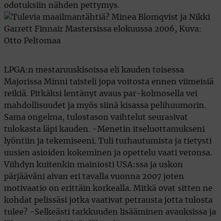
odotuksiin nähden pettymys.
LPGA:n mestaruuskisoissa eli kauden toisessa
Majorissa Minni taisteli jopa voitosta ennen viimeisiä
reikiä. Pitkäksi lentänyt avaus par-kolmosella vei
mahdollisuudet ja myös siinä kisassa pelihuumorin.
Sama ongelma, tulostason vaihtelut seurasivat
tulokasta läpi kauden. -Menetin itseluottamukseni
lyöntiin ja tekemiseeni. Tuli turhautumista ja tietysti
uusien asioiden kokeminen ja opettelu vaati veronsa.
Viihdyn kuitenkin mainiosti USA:ssa ja uskon
pärjääväni aivan eri tavalla vuonna 2007 joten
motivaatio on erittäin korkealla. Mitkä ovat sitten ne
kohdat pelissäsi jotka vaativat petrausta jotta tulosta
tulee? -Selkeästi tarkkuuden lisääminen avauksissa ja