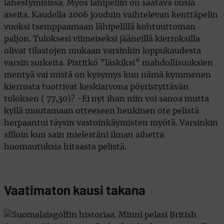
lähestymisissä. Myös lähipeliin on saatava uusia
aseita. Kaudella 2006 jouduin vaihtelevan kenttäpelin
vuoksi tsemppaamaan lähipelillä kohtuuttoman
paljon. Tuloksesi viimeiseksi jääneillä kierroksilla
olivat tilastojen mukaan varsinkin loppukaudesta
varsin surkeita. Pistitkö ”läskiksi” mahdollisuuksien
mentyä vai mistä on kysymys kun nämä kymmenen
kierrosta tuottivat keskiarvona pöyristyttävän
tuloksen ( 77,30)? -Ei nyt ihan niin voi sanoa mutta
kyllä muutamaan otteeseen henkinen ote pelistä
herpaantui täysin vastoinkäymisten myötä. Varsinkin
silloin kun sain mielestäni ilman aihetta
huomautuksia hitaasta pelistä.
Vaatimaton kausi takana