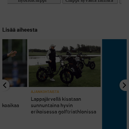
Lisää aiheesta
AJANKOHTAISTA
en
Lappajärvellä kisataan
atkoaikaa
sunnuntaina hyvin
erikoisessa golftriathlonissa