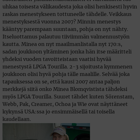
uhkaa toisesta välikaudesta joka olisi henkisesti hyvin
raskas menestykseen tottuneelle tähdelle. Veikkaus
menestyksestä vuonna 2007? Minnin menestys
kääntyy parempaan suuntaan, pohja on nyt nähty.
Itseluottamus palautuu tiiviimmän valmennustyön
kautta. Minea on nyt maailmanlistalla nyt 170:s,
sadan joukkoon yltäminen jonka hän itse määritteli
yhdeksi vuoden tavoitteistaan vaatisi hyvää
menestystä LPGA Tourilla. 2-3 sijoitusta kymmenen
joukkoon olisi hyvä pohja tälle maalille. Selvää joka
tapauksessa on se, että kausi 2007 antaa paljon
merkkejä siitä onko Minea Blomqvistista tähdeksi
myös LPGA Tourilla. Suuret tähdet kuten Sörenstam,
Webb, Pak, Creamer, Ochoa ja Wie ovat näyttäneet
kykynsä USA:ssa jo ensimmäisellä tai toisella
kaudellaan.