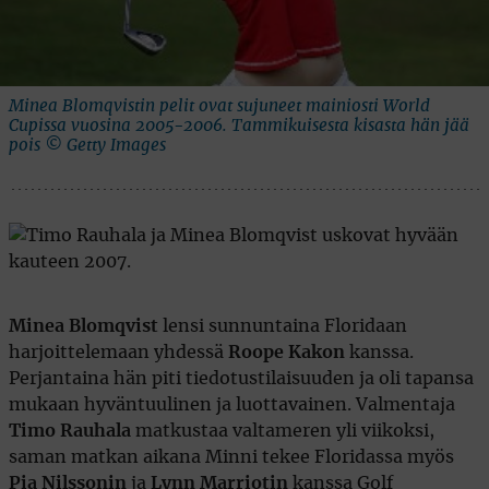
Minea Blomqvistin pelit ovat sujuneet mainiosti World
Cupissa vuosina 2005-2006. Tammikuisesta kisasta hän jää
pois © Getty Images
Minea Blomqvist
lensi sunnuntaina Floridaan
harjoittelemaan yhdessä
Roope Kakon
kanssa.
Perjantaina hän piti tiedotustilaisuuden ja oli tapansa
mukaan hyväntuulinen ja luottavainen. Valmentaja
Timo Rauhala
matkustaa valtameren yli viikoksi,
saman matkan aikana Minni tekee Floridassa myös
Pia Nilssonin
ja
Lynn Marriotin
kanssa Golf