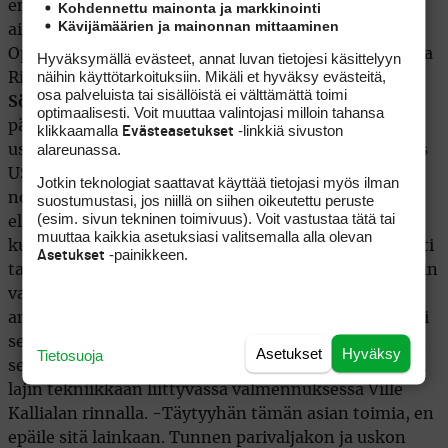
ennenkokemattomia hetkiä kausien 2004 ja 2005
Kohdennettu mainonta ja markkinointi
Kävijämäärien ja mainonnan mittaaminen
aikana. Voitto ET:lla, Majorien ennätys British
Openissa, tulokas Tourilla vuonna 2004. Kun Minni ja
Hyväksymällä evästeet, annat luvan tietojesi käsittelyyn
näihin käyttötarkoituksiin. Mikäli et hyväksy evästeitä,
Riikka Hakkarainen hätyyttelivät jopa
Annika
osa palveluista tai sisällöistä ei välttämättä toimi
Sörenstamia
ja
Liselotte Neumania
World Cupin
optimaalisesti. Voit muuttaa valintojasi milloin tahansa
päätöskierroksella tammikuussa 2006, odottivat
klikkaamalla
-linkkiä sivuston
Evästeasetukset
alareunassa.
useimmat että Minea jatkaisi hyviä esityksiään myös
USA:ssa. Toisin kävi, suomalaisista tähteyteen
Jotkin teknologiat saattavat käyttää tietojasi myös ilman
noúsikin kaudella 2006
Riikka Hakkarainen
syttyi
suostumustasi, jos niillä on siihen oikeutettu peruste
(esim. sivun tekninen toimivuus). Voit vastustaa tätä tai
elämänsä vireeseen, Blomqvist putosi golfillisesti
muuttaa kaikkia asetuksiasi valitsemalla alla olevan
kuopppaan josta pyrkii nyt mahdollisimman nopeasti
-painikkeen.
Asetukset
takaisin ”omalle tasolleen”. Timo Rauhalalla on hyvin
vaativa tehtävä edessään. Kolmen ensimmäisen
ammattilaisvuoden aikana ei ulkopuolíselle, mutta ei
selvästikään edes Minea Blomqvistille ole ollut aivan
Asetukset
Hyväksy
Tietosuoja
selvää mikä on Pia Nilssonin ja Lynn Marriottin rooli
lajin tekniikkaan liittyvässä valmennuksessa Ville
Kallialan rinnalla. -Täytyyhän tämän asian toimia, en
epäile sitä lainkaan. Tunnen parivaljakon ja uskon