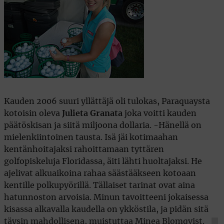
Kauden 2006 suuri yllättäjä oli tulokas, Paraquaysta
kotoisin oleva
Julieta Granata
joka voitti kauden
päätöskisan ja siitä miljoona dollaria. -Hänellä on
mielenkiintoinen tausta. Isä jäi kotimaahan
kentänhoitajaksi rahoittamaan tyttären
golfopiskeluja Floridassa, äiti lähti huoltajaksi. He
ajelivat alkuaikoina rahaa säästääkseen kotoaan
kentille polkupyörillä. Tällaiset tarinat ovat aina
hatunnoston arvoisia. Minun tavoitteeni jokaisessa
kisassa alkavalla kaudella on ykköstila, ja pidän sitä
täysin mahdollisena, muistuttaa Minea Blomqvist.