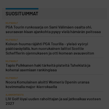
SUOSITUIMMAT
KILPAGOLF
PGA Tourin runkosarja on Sami Välimäen osalta ohi,
seuraavan kisan ajankohta pysyy vielä hämärän peitossa
KILPAGOLF
Koivun-huuma räjähti PGA Tourilla – yleisö vyöryi
päätösväylällä, kun nuorukainen laittoi Scottie
Schefflerin ojennukseen ja otti komean avausvoiton
KILPAGOLF
Tapio Pulkkanen haki tärkeitä pisteitä Tshekistä ja
kohensi asemiaan rankingissa
KILPAGOLF
Noora Komulainen aloitti Women’s Openin uransa
kovimmalla major-kierroksella
AJANKOHTAISTA
LIV Golf löysi uuden rahoittajan ja sai jatkoaikaa vuoteen
2027