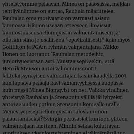
yhteistyömme pelaavan. Minea on pääosassa, meidän
tehtävänämme on auttaa, Rauhala määrittelee.
Rauhalan oma motivaatio on varmasti asiaan
kunnossa. Hän on useaan otteeseen ilmaissut
kiinnostuksensa Blomqvistin valmentamiseen ja
ollutkin siinä jo osallisena ”epävirallisesti” kuin myös
Golfliiton ja PGA:n ryhmän valmentajana.
Mikko
Ilonen
on luottanut ´Rauhalan metodeihin
juniorivuosistaan asti. Muistaa sopii sekin, että
Henrik Stenson
antoi valmennusnuotit
lahtelaissyntyisen valmentajan käsiin kaudella 2003
kun lupaava pelaaja kävi samantyylisessä kuopassa
kuin missä Minea Blomqvist on nyt. Vaikka virallinen
yhteistyö Rauhalan ja Stensonin välillä jäi lyhyeksi
antoi se uuden potkun Stensonin komealle uralle.
Menestysresepti Blomqvistin tuloskunnnon
palauttamiseksi? Svingin perusasiat kuntoon yhteen
valmentajaan luottaen. Minnin selkää kuluttavan
suorituksen yksinkertaistaminen ei välttämättä tuo