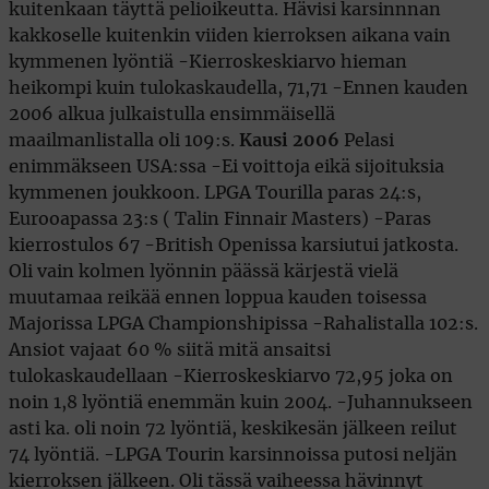
kuitenkaan täyttä pelioikeutta. Hävisi karsinnnan
kakkoselle kuitenkin viiden kierroksen aikana vain
kymmenen lyöntiä -Kierroskeskiarvo hieman
heikompi kuin tulokaskaudella, 71,71 -Ennen kauden
2006 alkua julkaistulla ensimmäisellä
maailmanlistalla oli 109:s.
Kausi 2006
Pelasi
enimmäkseen USA:ssa -Ei voittoja eikä sijoituksia
kymmenen joukkoon. LPGA Tourilla paras 24:s,
Eurooapassa 23:s ( Talin Finnair Masters) -Paras
kierrostulos 67 -British Openissa karsiutui jatkosta.
Oli vain kolmen lyönnin päässä kärjestä vielä
muutamaa reikää ennen loppua kauden toisessa
Majorissa LPGA Championshipissa -Rahalistalla 102:s.
Ansiot vajaat 60 % siitä mitä ansaitsi
tulokaskaudellaan -Kierroskeskiarvo 72,95 joka on
noin 1,8 lyöntiä enemmän kuin 2004. -Juhannukseen
asti ka. oli noin 72 lyöntiä, keskikesän jälkeen reilut
74 lyöntiä. -LPGA Tourin karsinnoissa putosi neljän
kierroksen jälkeen. Oli tässä vaiheessa hävinnyt