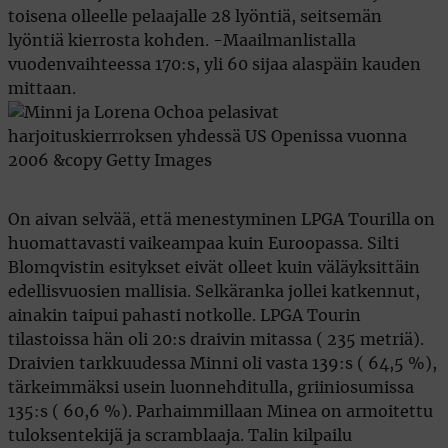
toisena olleelle pelaajalle 28 lyöntiä, seitsemän
lyöntiä kierrosta kohden. -Maailmanlistalla
vuodenvaihteessa 170:s, yli 60 sijaa alaspäin kauden
mittaan.
On aivan selvää, että menestyminen LPGA Tourilla on
huomattavasti vaikeampaa kuin Euroopassa. Silti
Blomqvistin esitykset eivät olleet kuin väläyksittäin
edellisvuosien mallisia. Selkäranka jollei katkennut,
ainakin taipui pahasti notkolle. LPGA Tourin
tilastoissa hän oli 20:s draivin mitassa ( 235 metriä).
Draivien tarkkuudessa Minni oli vasta 139:s ( 64,5 %),
tärkeimmäksi usein luonnehditulla, griiniosumissa
135:s ( 60,6 %). Parhaimmillaan Minea on armoitettu
tuloksentekijä ja scramblaaja. Talin kilpailu