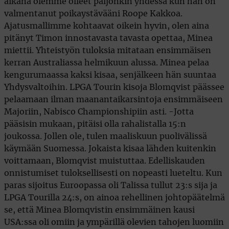
aikana olemme olleet paljonkin yhdessä kun hän on
valmentanut poikaystävääni Roope Kakkoa.
Ajatusmallimme kohtaavat oikein hyvin, olen aina
pitänyt Timon innostavasta tavasta opettaa, Minea
miettii. Yhteistyön tuloksia mitataan ensimmäisen
kerran Australiassa helmikuun alussa. Minea pelaa
kengurumaassa kaksi kisaa, senjälkeen hän suuntaa
Yhdysvaltoihin. LPGA Tourin kisoja Blomqvist päässee
pelaamaan ilman maanantaikarsintoja ensimmäiseen
Majoriin, Nabisco Championshipiin asti. -Jotta
pääsisin mukaan, pitäisi olla rahalistalla 15:n
joukossa. Jollen ole, tulen maaliskuun puolivälissä
käymään Suomessa. Jokaista kisaa lähden kuitenkin
voittamaan, Blomqvist muistuttaa. Edelliskauden
onnistumiset tuloksellisesti on nopeasti lueteltu. Kun
paras sijoitus Euroopassa oli Talissa tullut 23:s sija ja
LPGA Tourilla 24:s, on ainoa rehellinen johtopäätelmä
se, että Minea Blomqvistin ensimmäinen kausi
USA:ssa oli omiin ja ympärillä olevien tahojen luomiin