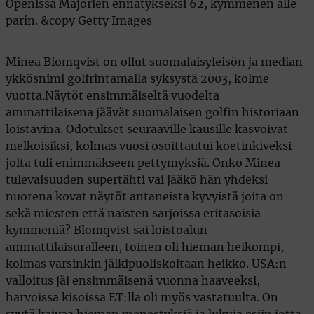
Minea Blomqvist on ollut suomalaisyleisön ja median
ykkösnimi golfrintamalla syksystä 2003, kolme
vuotta.Näytöt ensimmäiseltä vuodelta
ammattilaisena jäävät suomalaisen golfin historiaan
loistavina. Odotukset seuraaville kausille kasvoivat
melkoisiksi, kolmas vuosi osoittautui koetinkiveksi
jolta tuli enimmäkseen pettymyksiä. Onko Minea
tulevaisuuden supertähti vai jääkö hän yhdeksi
nuorena kovat näytöt antaneista kyvyistä joita on
sekä miesten että naisten sarjoissa eritasoisia
kymmeniä? Blomqvist sai loistoalun
ammattilaisuralleen, toinen oli hieman heikompi,
kolmas varsinkin jälkipuoliskoltaan heikko. USA:n
valloitus jäi ensimmäisenä vuonna haaveeksi,
harvoissa kisoissa ET:lla oli myös vastatuulta. On