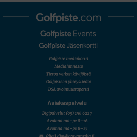
Golfpiste mediakortti
Mediahinnasto
Tietoa verkon kävijöistä
Golfpisteen yhteystiedot
DSA avoimuusraportti
Asiakaspalvelu
Digipalvelut
(09) 156 6227
Avoinna ma–pe 8–16
Avoinna ma–pe 8–17
(digi) digi@otavamedia.fi