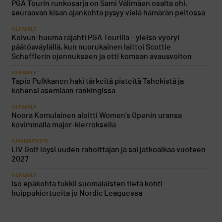
PGA Tourin runkosarja on Sami Välimäen osalta ohi,
seuraavan kisan ajankohta pysyy vielä hämärän peitossa
KILPAGOLF
Koivun-huuma räjähti PGA Tourilla – yleisö vyöryi
päätösväylällä, kun nuorukainen laittoi Scottie
Schefflerin ojennukseen ja otti komean avausvoiton
KILPAGOLF
Tapio Pulkkanen haki tärkeitä pisteitä Tshekistä ja
kohensi asemiaan rankingissa
KILPAGOLF
Noora Komulainen aloitti Women’s Openin uransa
kovimmalla major-kierroksella
AJANKOHTAISTA
LIV Golf löysi uuden rahoittajan ja sai jatkoaikaa vuoteen
2027
KILPAGOLF
Iso epäkohta tukkii suomalaisten tietä kohti
huippukiertueita jo Nordic Leaguessa