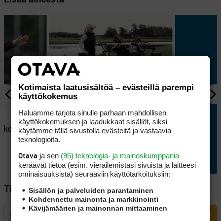
Kotimaista laatusisältöä – evästeillä parempi
käyttökokemus
AJANKOHTAISTA
Haluamme tarjota sinulle parhaan mahdollisen
en
Lappajärvellä kisataan
käyttökokemuksen ja laadukkaat sisällöt, siksi
atkoaikaa
sunnuntaina hyvin
käytämme tällä sivustolla evästeitä ja vastaavia
teknologioita.
erikoisessa golftriathlonissa
ja sen
(95) teknologia- ja mainoskumppania
Otava
keräävät tietoa (esim. vierailemis­tasi sivuista ja laitteesi
ominaisuuk­sista) seuraaviin käyttötarkoituksiin:
Tilaa Golfpisteen uutiskirje
Sisällön ja palveluiden parantaminen
Kohdennettu mainonta ja markkinointi
Kävijämäärien ja mainonnan mittaaminen