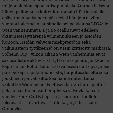
miljoonaluokan sponsorisopimuksia. Ammattilaisena
hänen pelitasonsa kuitenkin romahti. Parin todella
epävarman pelivuoden pääteeksi hän joutui viime
vuonna hakemaan karsimalla pelipaikkansa LPGA:lle.
Wien vanhemmat B.J. ja Bo osallistuvat edelleen
aktiivisesti tyttärensä valmennukseen ja asioiden
hoitoon. Heidän vahvoja mielipiteitään sekä
vaikutustaan tyttäreensä on usein kritisoitu mediassa.
Solheim Cup -viikon aikana Wien vanhemmat eivät
saa osallistua aktiivisesti tyttärensä peliin. Joukkueen
kapteeni on kehoittanut ystävällisesti näitä pysymään
pois pelaajien pukuhuoneesta, harjoitusalueelta sekä
joukkueen päivällisiltä. Saa nähdä miten tämä
vaikuttaa Wien peliin. Edellisen kerran hän ”joutui”
pelaamaan ilman vanhempiensa valvovia katseita
vuoden 2004 Curtis Cupissa ja suoriutui tuolloin
loistavasti. Toivottavasti niin käy nytkin… Laura
Grönqvist