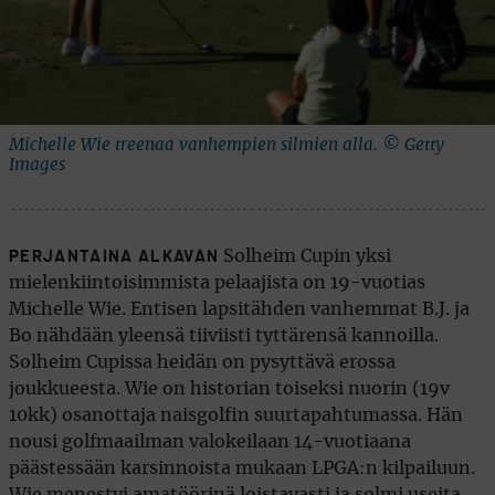
Michelle Wie treenaa vanhempien silmien alla. © Getty
Images
Solheim Cupin yksi
PERJANTAINA ALKAVAN
mielenkiintoisimmista pelaajista on 19-vuotias
Michelle Wie. Entisen lapsitähden vanhemmat B.J. ja
Bo nähdään yleensä tiiviisti tyttärensä kannoilla.
Solheim Cupissa heidän on pysyttävä erossa
joukkueesta. Wie on historian toiseksi nuorin (19v
10kk) osanottaja naisgolfin suurtapahtumassa. Hän
nousi golfmaailman valokeilaan 14-vuotiaana
päästessään karsinnoista mukaan LPGA:n kilpailuun.
Wie menestyi amatöörinä loistavasti ja solmi useita