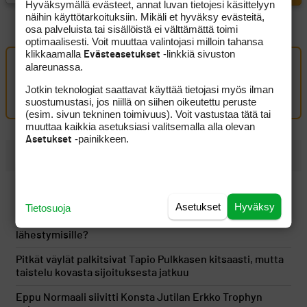
Hyväksymällä evästeet, annat luvan tietojesi käsittelyyn
näihin käyttötarkoituksiin. Mikäli et hyväksy evästeitä,
osa palveluista tai sisällöistä ei välttämättä toimi
optimaalisesti. Voit muuttaa valintojasi milloin tahansa
klikkaamalla
-linkkiä sivuston
Evästeasetukset
alareunassa.
Oma kommentti
Jotkin teknologiat saattavat käyttää tietojasi myös ilman
Kirjaudu sisään kommentoidaksesi
suostumustasi, jos niillä on siihen oikeutettu peruste
(esim. sivun tekninen toimivuus). Voit vastustaa tätä tai
muuttaa kaikkia asetuksiasi valitsemalla alla olevan
-painikkeen.
Asetukset
UUSIMMAT
Kymmenen minuuttia voitonjuhlien jälkeen tuli kylmä
suihku, kun erikoinen sääntödraama sekoitti uusinnan
Asetukset
Hyväksy
Tietosuoja
Onko tässä vuoden kiinnostavin väyläpuu pitkille
lähestymisille?
Pitkät väylät palkitsivat Tapio Pulkkasen kitsaasti, mutta
taistelu kovasta sijoituksesta jatkuu
Eppu Normaali siivitti Konsta Jutilan Erkko Trophyn