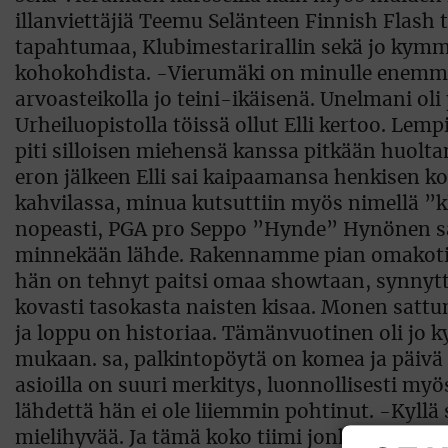
illanviettäjiä Teemu Selänteen Finnish Flash 
tapahtumaa, Klubimestarirallin sekä jo kymm
kohokohdista. -Vierumäki on minulle enemmän
arvoasteikolla jo teini-ikäisenä. Unelmani o
Urheiluopistolla töissä ollut Elli kertoo. Lem
piti silloisen miehensä kanssa pitkään huolta
eron jälkeen Elli sai kaipaamansa henkisen ko
kahvilassa, minua kutsuttiin myös nimellä ”k
nopeasti, PGA pro Seppo ”Hynde” Hynönen sa
minnekään lähde. Rakennamme pian omakotital
hän on tehnyt paitsi omaa showtaan, synnyttän
kovasti tasokasta naisten kisaa. Monen satt
ja loppu on historiaa. Tämänvuotinen oli jo 
mukaan. sa, palkintopöytä on komea ja päivä on
asioilla on suuri merkitys, luonnollisesti myös
lähdettä hän ei ole liiemmin pohtinut. -Kyllä 
mielihyvää. Ja tämä koko tiimi jonka Jackpot