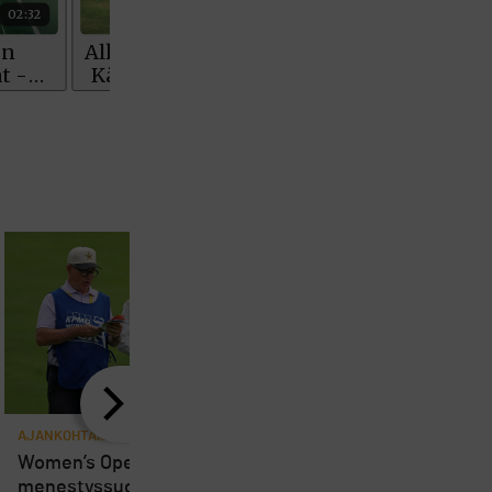
AJANKOHTAISTA
AJANKOHTAISTA
8
Women’s Openin
Loppuviikosta pelatta
menestyssuosikki Charley