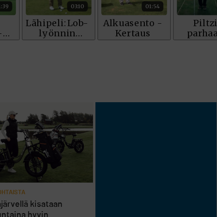
HTAISTA
järvellä kisataan
ntaina hyvin