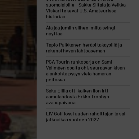
suomalaisille – Sakke Siltala ja Veikka
Viskari tekevät U.S. Amateurissa
historiaa
Älä jää jumiin siihen, miltä svingi
näyttää
Tapio Pulkkanen heräsi takaysillä ja
rakensi hyvän lähtöaseman
PGA Tourin runkosarja on Sami
Välimäen osalta ohi, seuraavan kisan
ajankohta pysyy vielä hämärän
peitossa
Saku Ellilä otti kaiken ilon irti
aamulähdöstä Erkko Trophyn
avauspäivänä
LIV Golf löysi uuden rahoittajan ja sai
jatkoaikaa vuoteen 2027