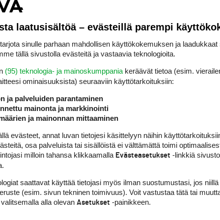
lee.
sta laatusisältöä – evästeillä parempi käyttök
rjota sinulle parhaan mahdollisen käyttökokemuksen ja laadukkaat s
ikolla myös toista kertaa klubimestarin rallin.
me tällä sivustolla evästeitä ja vastaavia teknologioita.
a jota ei saa vaihtaa keskenään. Lyödään vuorote
en
(95) teknologia- ja mainoskumppania
keräävät tietoa (esim. vieraile
väistämättä, että pitkiä lyöntejä joudutaan lyöm
laitteesi ominaisuuk­sista) seuraaviin käyttötarkoituksiin:
 Liian vakavamieliseksi ei saa mennät. Ihmiset pi
ön ja palveluiden parantaminen
n erittäin iloinen siitä, että kentän johto on a
nettu mainonta ja markkinointi
ttaa tapahtumia, Elli kiittelee. Kyseessä on selv
määrien ja mainonnan mittaaminen
 millään kentällä liikaa. Kahdella sanalla kitey
 evästeet, annat luvan tietojesi käsittelyyn näihin käyttötarkoituksiin
ös talon sisällä. Kuvaavaa on se, että kun Elli 
teitä, osa palveluista tai sisällöistä ei välttämättä toimi optimaalisest
lle yllätysjuhlat, väkeä tuli paikalle noin 200…
intojasi milloin tahansa klikkaamalla
-linkkiä sivust
Evästeasetukset
a.
logiat saattavat käyttää tietojasi myös ilman suostumustasi, jos niillä
peruste (esim. sivun tekninen toimivuus). Voit vastustaa tätä tai muutt
 valitsemalla alla olevan
-painikkeen.
Asetukset