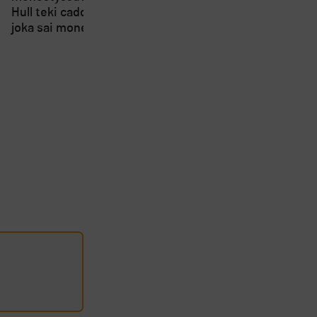
Short Course SM-kisa
Hull teki caddielleen pilan,
kärsivät osallistujien
joka sai monet suuttumaan
vähyydestä