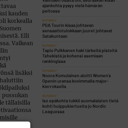
Välimäen osalta ohi, seuraavan kisan
ajankohta pysyy vielä hämärän
ttavaa
peitossa
ksi kauden
li korkealla
KILPAGOLF
PGA Tourin kisaa johtavan
9 Suomen
sensaatiotulokkaan juuret johtavat
sestä. Elli
Satakuntaan
essa. Vaikean
KILPAGOLF
lin
Tapio Pulkkanen haki tärkeitä pisteitä
Tshekistä ja kohensi asemiaan
ntyi
rankingissa
nkä
KILPAGOLF
önsä lisäksi
Noora Komulainen aloitti Women’s
haluttiin
Openin uransa kovimmalla major-
kierroksella
kilpailuksi
at pussukan
KILPAGOLF
Iso epäkohta tukkii suomalaisten tietä
 tällaisilla
kohti huippukiertueita jo Nordic
otivaationsa
Leaguessa
misille
on perinne