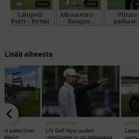
Lisää aiheesta
AJANKOHTAISTA
AJANKO
rot pakottivat
LIV Golf löysi uuden
Lappa
ikkelin
rahoittajan ja sai jatkoaikaa
sunnu