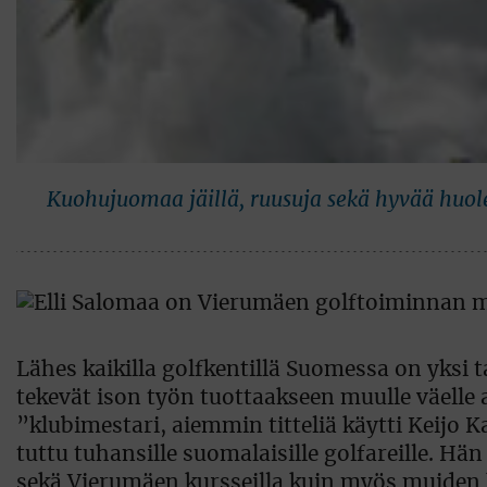
Kuohujuomaa jäillä, ruusuja sekä hyvää huolen
Lähes kaikilla golfkentillä Suomessa on yksi 
tekevät ison työn tuottaakseen muulle väelle 
”klubimestari, aiemmin titteliä käytti Keijo
tuttu tuhansille suomalaisille golfareille. Hä
sekä Vierumäen kursseilla kuin myös muiden 