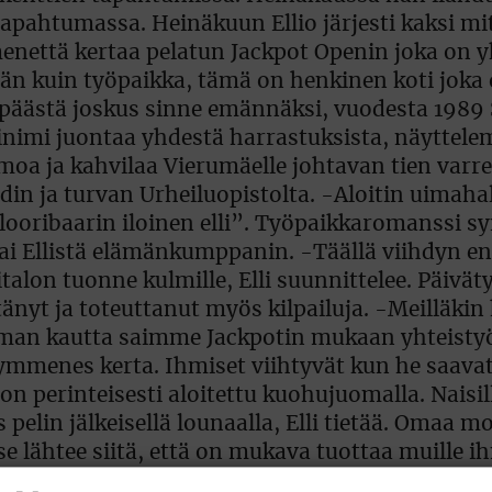
tapahtumassa. Heinäkuun Ellio järjesti kaksi mi
enettä kertaa pelatun Jackpot Openin joka on y
 kuin työpaikka, tämä on henkinen koti joka o
li päästä joskus sinne emännäksi, vuodesta 198
pinimi juontaa yhdestä harrastuksista, näyttelemi
moa ja kahvilaa Vierumäelle johtavan tien varr
din ja turvan Urheiluopistolta. -Aloitin uimahal
looribaarin iloinen elli”. Työpaikkaromanssi sy
i Ellistä elämänkumppanin. -Täällä viihdyn e
on tuonne kulmille, Elli suunnittelee. Päiväty
yt ja toteuttanut myös kilpailuja. -Meilläkin 
uman kautta saimme Jackpotin mukaan yhteistyö
kymmenes kerta. Ihmiset viihtyvät kun he saav
 perinteisesti aloitettu kuohujuomalla. Naisille
 pelin jälkeisellä lounaalla, Elli tietää. Omaa m
se lähtee siitä, että on mukava tuottaa muille ih
 ( vaatemerkki) tuo mukanaan on loistava. Kisa 