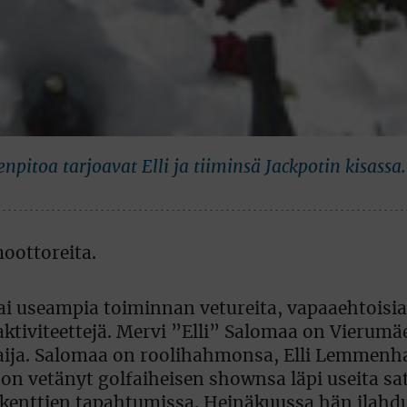
pitoa tarjoavat Elli ja tiiminsä Jackpotin kisassa.
tai useampia toiminnan vetureita, vapaaehtoisia
aktiviteettejä. Mervi ”Elli” Salomaa on Vierumä
 Kaija. Salomaa on roolihahmonsa, Elli Lemmenh
n on vetänyt golfaiheisen shownsa läpi useita sa
kenttien tapahtumissa. Heinäkuussa hän ilahdu