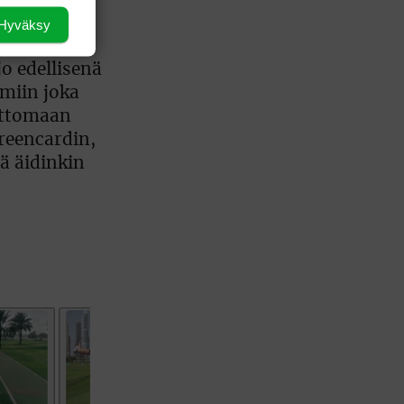
Hyväksy
jo edellisenä
imiin joka
lettomaan
reencardin,
ää äidinkin