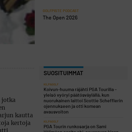
GOLFPISTE PODCAST
The Open 2026
SUOSITUIMMAT
KILPAGOLF
Koivun-huuma räjähti PGA Tourilla –
yleisö vyöryi päätösväylällä, kun
 jotka
nuorukainen laittoi Scottie Schefflerin
ojennukseen ja otti komean
en
avausvoiton
arjun kautta
KILPAGOLF
toja kertoja
PGA Tourin runkosarja on Sami
tti