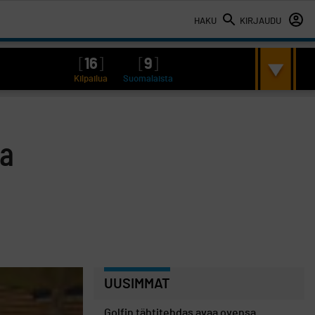
HAKU
KIRJAUDU
[
16
]
[
9
]
Kilpailua
Suomalaista
ia
UUSIMMAT
Golfin tähtitehdas avaa ovensa