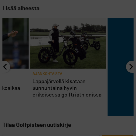
Lisää aiheesta
AJANKOHTAISTA
en
Lappajärvellä kisataan
atkoaikaa
sunnuntaina hyvin
erikoisessa golftriathlonissa
Tilaa Golfpisteen uutiskirje