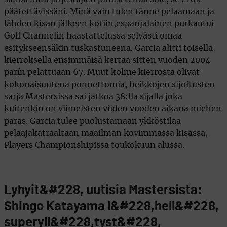
päätettävissäni. Minä vain tulen tänne pelaamaan ja
lähden kisan jälkeen kotiin,espanjalainen purkautui
Golf Channelin haastattelussa selvästi omaa
esitykseensäkin tuskastuneena. Garcia alitti toisella
kierroksella ensimmäisä kertaa sitten vuoden 2004
parín pelattuaan 67. Muut kolme kierrosta olivat
kokonaisuutena ponnettomia, heikkojen sijoitusten
sarja Mastersissa sai jatkoa 38:lla sijalla joka
kuitenkin on viimeisten viiden vuoden aikana miehen
paras. Garcia tulee puolustamaan ykköstilaa
pelaajakatraaltaan maailman kovimmassa kisassa,
Players Championshipissa toukokuun alussa.
Lyhyit&#228, uutisia Mastersista:
Shingo Katayama l&#228,hell&#228,
superyll&#228,tyst&#228,