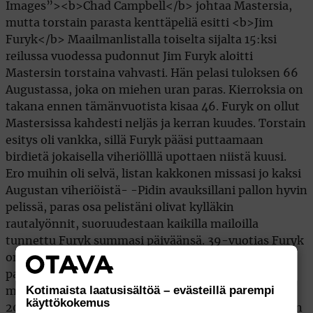
Kotimaista laatusisältöä – evästeillä parempi
käyttökokemus