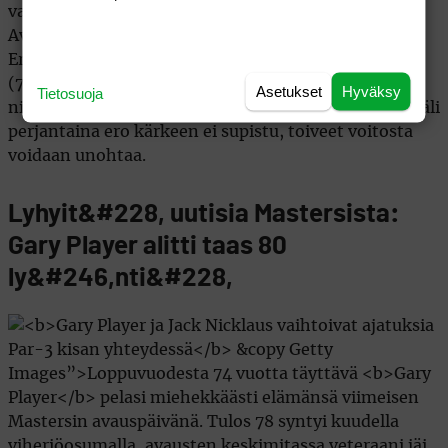
valitettavan surkeaksi on pelitaso pudonnut.
Avauspäivän epäonnistujiin voidaan luokitella myös
Ernie Els (75), Retief Goosen (75) ja Anthony Kim
(76). Phil Mickelsonin (73) ja Sergio Garcian (73)
Asetukset
Hyväksy
Tietosuoja
nimien perään voidaan laittaa iso huutomerkki. Mikäli
perjantaina ero kärkeen ei supistu, toiveet voitosta
voidaan unohtaa.
Lyhyit&#228, uutisia Mastersista:
Gary Player alitti taas 80
ly&#246,nti&#228,