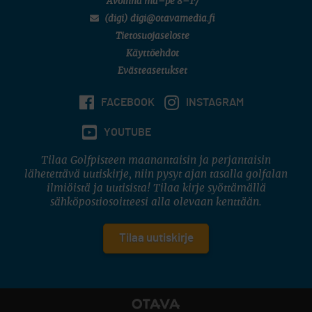
Avoinna ma–pe 8–17
(digi) digi@otavamedia.fi
Tietosuojaseloste
Käyttöehdot
Evästeasetukset
FACEBOOK
INSTAGRAM
YOUTUBE
Tilaa Golfpisteen maanantaisin ja perjantaisin
lähetettävä uutiskirje, niin pysyt ajan tasalla golfalan
ilmiöistä ja uutisista! Tilaa kirje syöttämällä
sähköpostiosoitteesi alla olevaan kenttään.
Tilaa uutiskirje