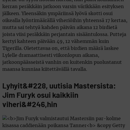
kerran peräkkäin jatkoon varsin värikkään esityksen
jälkeen. Yleensäkin ympäriinsä lyövä skotti osui
oikealla lyöntimäärällä viheriöihin yhteensä 17 kertaa,
mutta sai tehtyä kahden päivän aikana 12 birdietä
joista viisi peräkkäin perjantain sisääntulossa. Putteja
kertyi kahteen päivään 49, 12 vähemmän kuin
Tigerilla. Oletettavaa on, että birdien määrä laskee
Lylelle dramaattisesti viikonlopun aikana,
jatkoonpäässeistä vanhin on kuitenkin puolustanut
maansa kunniaa kiitettävällä tavalla.
Lyhyit&#228, uutisia Mastersista:
Jim Furyk osui kaikkiin
viheri&#246,hin