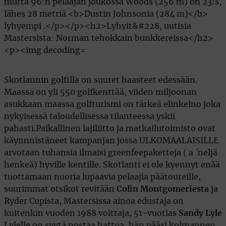
Skotlannin golfilla on suuret haasteet edessään.
Maassa on yli 550 golfkenttää, viiden miljoonan
asukkaan maassa golfturismi on tärkeä elinkeino joka
nykyisessä taloudellisessa tilanteessa yskii
pahasti.Paikallinen lajiliitto ja matkailutoimisto ovat
käynnnistäneet kampanjan jossa ULKOMAALAISILLE
arvotaan tuhansia ilmaisi greenfeepaketteja ( a ´neljä
henkeä) hyville kentille. Skotlanti ei ole kyennyt enää
tuottamaan nuoria lupaavia pelaajia päätoureille,
suurimmat otsikot revitään
Colin Montgomeriesta
ja
Ryder Cupista, Mastersissa ainoa edustaja on
kuitenkin vuoden 1988 voittaja, 51-vuotias
Sandy Lyle
Lylelle on syytä nostaa hattua, hän pääsi kolmannen