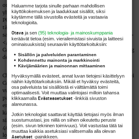
Haluamme tarjota sinulle parhaan mahdollisen
käyttökokemuksen ja laadukkaat sisällöt, siksi
käytämme tällä sivustolla evästeitä ja vastaavia
teknologioita.
ja sen
(95) teknologia- ja mainoskumppania
Otava
keräävät tietoa (esim. vierailemis­tasi sivuista ja laitteesi
ominaisuuk­sista) seuraaviin käyttötarkoituksiin:
Sisällön ja palveluiden parantaminen
Kohdennettu mainonta ja markkinointi
Kävijämäärien ja mainonnan mittaaminen
Hyväksymällä evästeet, annat luvan tietojesi käsittelyyn
Chad Campbell on Mastersin kärjessä, se kuuluisampi
näihin käyttötarkoituksiin. Mikäli et hyväksy evästeitä,
Campbell, Michael puolestaan hännillä.US Openin
osa palveluista tai sisällöistä ei välttämättä toimi
vuonna 2005 voittanut
Michael Campbell
parantaa
optimaalisesti. Voit muuttaa valintojasi milloin tahansa
klikkaamalla
-linkkiä sivuston
parhaassa iässään olevien entisten major-voittajien
Evästeasetukset
alareunassa.
ennätystä. Hän on karsiutunut Mastersissa kaikilla
kahdeksalla aiemmalla kerralla. Nyt tulee yhdeksäs,
Jotkin teknologiat saattavat käyttää tietojasi myös ilman
suostumustasi, jos niillä on siihen oikeutettu peruste
sillä uusi-seelantilainen on viimeisenä tuloksella 80.
(esim. sivun tekninen toimivuus). Voit vastustaa tätä tai
40-vuotias Campbell on toki kärsinyt
muuttaa kaikkia asetuksiasi valitsemalla alla olevan
loukkaantumisista pitkän uransa aikana, mutta
-painikkeen.
Asetukset