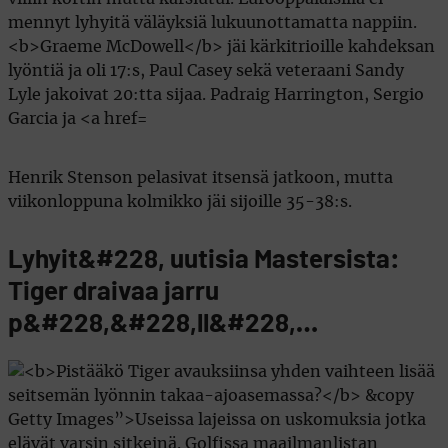
Henrik Stenson pelasivat itsensä jatkoon, mutta
viikonloppuna kolmikko jäi sijoille 35-38:s.
Lyhyit&#228, uutisia Mastersista:
Tiger draivaa jarru
p&#228,&#228,ll&#228,…