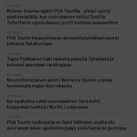
KILPAGOLF
Koivun-huuma räjähti PGA Tourilla – yleisö vyöryi
päätösväylällä, kun nuorukainen laittoi Scottie
Schefflerin ojennukseen ja otti komean avausvoiton
KILPAGOLF
PGA Tourin kisaa johtavan sensaatiotulokkaan juuret
johtavat Satakuntaan
KILPAGOLF
Tapio Pulkkanen haki tärkeitä pisteitä Tshekistä ja
kohensi asemiaan rankingissa
KILPAGOLF
Noora Komulainen aloitti Women’s Openin uransa
kovimmalla major-kierroksella
KILPAGOLF
Iso epäkohta tukkii suomalaisten tietä kohti
huippukiertueita jo Nordic Leaguessa
KILPAGOLF
PGA Tourin runkosarja on Sami Välimäen osalta ohi,
seuraavan kisan ajankohta pysyy vielä hämärän peitossa