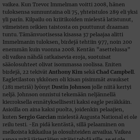
vaikea. Kun Trevor Immelman voitti 2008, hänen
tuloksensa sunnuntaina oli 75, yhteistulos 289 eli yksi
yli parín. Kilpailu on kriitikoiden mielestä latistunut,
viimeisten reikien taistosta on puuttunut draaman
tuntu. Tämänvuotisessa kisassa 37 pelaajaa alitti
Immelmanin tuloksen, birdejä tehtiin 977, noin 200
enemmän kuin vuonna 2008. Kentän ”asettelussa”
oli vaikea nähdä ratkaisevia eroja, suotuisat
sääolosuhteet olivat isommassa roolissa. Eniten
birdejä, 22 tekivät
Anthony Kim
sekä
Chad Campbell
.
Eagletilaston ykkönen oli kisan pisimmät avaukset
(281 metriä) lyönyt
Dustin Johnson
jolle niitä kertyi
neljä. Johnson onnistui tekemään neljännellä
kierroksella ennätyksellisesti kaksi eagle peräkkäin.
Asioilla on aina kaksi puolta, joidenkin pelaajien,
kuten
Sergio Garcian
mielestä Augusta National ei ole
reilu testi. -En pidä kentästä, sillä pelaaminen on
melkoista kikkailua ja olosuhteiden arvailua. Vaikea
sanoa mitä järjestäjien pitäisi tehdä sille, se ei ole