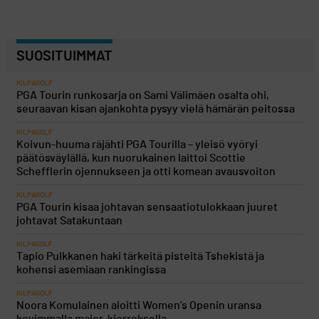
SUOSITUIMMAT
KILPAGOLF
PGA Tourin runkosarja on Sami Välimäen osalta ohi,
seuraavan kisan ajankohta pysyy vielä hämärän peitossa
KILPAGOLF
Koivun-huuma räjähti PGA Tourilla – yleisö vyöryi
päätösväylällä, kun nuorukainen laittoi Scottie
Schefflerin ojennukseen ja otti komean avausvoiton
KILPAGOLF
PGA Tourin kisaa johtavan sensaatiotulokkaan juuret
johtavat Satakuntaan
KILPAGOLF
Tapio Pulkkanen haki tärkeitä pisteitä Tshekistä ja
kohensi asemiaan rankingissa
KILPAGOLF
Noora Komulainen aloitti Women’s Openin uransa
kovimmalla major-kierroksella