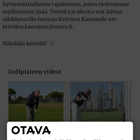
hyvinvointiaiheisia tapahtumia, joista tiedotamme
myöhemmin lisää. Toiveita ja ideoita voit laittaa
sähköpostilla tuottaja Kristiina Kauraselle ext-
kristiina.kauranen@otava.fi.
Nähdään kentillä!