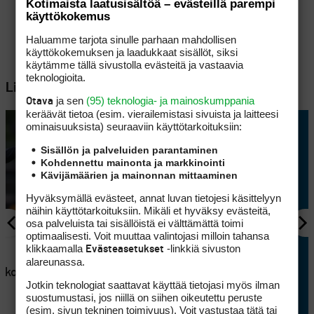
Kotimaista laatusisältöä – evästeillä parempi
käyttökokemus
Haluamme tarjota sinulle parhaan mahdollisen
käyttökokemuksen ja laadukkaat sisällöt, siksi
käytämme tällä sivustolla evästeitä ja vastaavia
teknologioita.
Lisää aiheesta
ja sen
(95) teknologia- ja mainoskumppania
Otava
keräävät tietoa (esim. vierailemis­tasi sivuista ja laitteesi
ominaisuuk­sista) seuraaviin käyttötarkoituksiin:
Sisällön ja palveluiden parantaminen
Kohdennettu mainonta ja markkinointi
Kävijämäärien ja mainonnan mittaaminen
Hyväksymällä evästeet, annat luvan tietojesi käsittelyyn
näihin käyttötarkoituksiin. Mikäli et hyväksy evästeitä,
osa palveluista tai sisällöistä ei välttämättä toimi
optimaalisesti. Voit muuttaa valintojasi milloin tahansa
AJANKOHTAISTA
klikkaamalla
-linkkiä sivuston
Evästeasetukset
en
Lappajärvellä kisataan
alareunassa.
atkoaikaa
sunnuntaina hyvin
Jotkin teknologiat saattavat käyttää tietojasi myös ilman
erikoisessa golftriathlonissa
suostumustasi, jos niillä on siihen oikeutettu peruste
(esim. sivun tekninen toimivuus). Voit vastustaa tätä tai