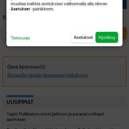
muuttaa kaikkia asetuksiasi valitsemalla alla olevan
-painikkeen.
Asetukset
Tilaa Golfpisteen uutiskirje
Asetukset
Hyväksy
Tietosuoja
Oma kommentti
Kirjaudu sisään kommentoidaksesi
UUSIMMAT
Tapio Pulkkanen eteni jatkoon ja paransi rutkasti
asemiaan