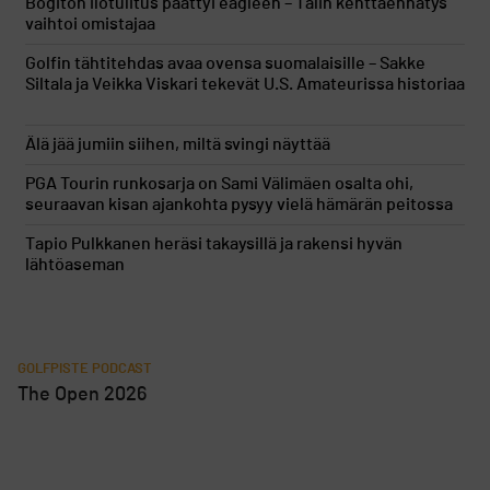
Bogiton ilotulitus päättyi eagleen – Talin kenttäennätys
vaihtoi omistajaa
Golfin tähtitehdas avaa ovensa suomalaisille – Sakke
Siltala ja Veikka Viskari tekevät U.S. Amateurissa historiaa
Älä jää jumiin siihen, miltä svingi näyttää
PGA Tourin runkosarja on Sami Välimäen osalta ohi,
seuraavan kisan ajankohta pysyy vielä hämärän peitossa
Tapio Pulkkanen heräsi takaysillä ja rakensi hyvän
lähtöaseman
GOLFPISTE PODCAST
The Open 2026