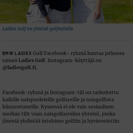
Ladies Golf on yhteisö golfnaisille
Golf Facebook- ryhmä kantaa jatkossa
BMW LADIES
nimeä
Ladies Golf
. Instagram-käyttäjä on
@ladiesgolf.fi.
Facebook-ryhmä ja Instagram-tili on tarkoitettu
kaikille naispuoleisille golfareille ja naisgolfista
kiinnostuneille. Kyseessä ei ole vain sosiaalisen
median tilit vaan naisgolfareiden yhteisö, jonka
jäseniä yhdistää intohimo golfiin ja hyvinvointiin.