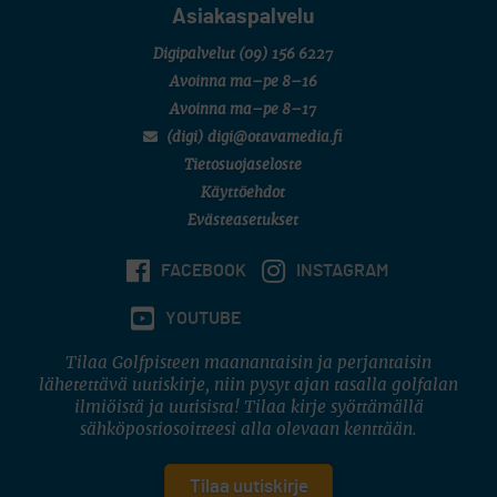
Asiakaspalvelu
Digipalvelut
(09) 156 6227
Avoinna ma–pe 8–16
Avoinna ma–pe 8–17
(digi) digi@otavamedia.fi
Tietosuojaseloste
Käyttöehdot
Evästeasetukset
FACEBOOK
INSTAGRAM
YOUTUBE
Tilaa Golfpisteen maanantaisin ja perjantaisin
lähetettävä uutiskirje, niin pysyt ajan tasalla golfalan
ilmiöistä ja uutisista! Tilaa kirje syöttämällä
sähköpostiosoitteesi alla olevaan kenttään.
Tilaa uutiskirje