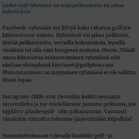
Ladies Golf ryhmässä voi etsiä pelikavereita tai jakaa
kokemuksia.
Facebook-ryhmään voi liittyä kuka tahansa golfista
kiinnostunut nainen. Ryhmässä voi jakaa pelikuvia,
löytää pelikavereita, vertailla kokemuksia, kysellä
vinkkejä tai olla vain hengessä mukana. Huom. Mikäli
sinua kiinnostaa mainostaminen ryhmässä niin
olethan yhteydessä kiertueet@golfpiste.com
Mainostaminen tai myyminen ryhmässä ei ole sallittu
ilman lupaa.
Instagram-tilille ovat tietenkin kaikki seuraajat
tervetulleita ja me mielellämme jaamme pelikuvia, jos
tägäätte @ladiesgolf- tilin julkaisuunne. Varmasti
tämänkin tiimoilta tulemme järjestämään kilpailuja!
Suunnitelmissa on tulevalle kaudelle golf- ja