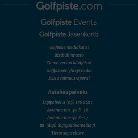
Golfpiste mediakortti
Mediahinnasto
Tietoa verkon kävijöistä
Golfpisteen yhteystiedot
DSA avoimuusraportti
Asiakaspalvelu
Digipalvelut
(09) 156 6227
Avoinna ma–pe 8–16
Avoinna ma–pe 8–17
(digi) digi@otavamedia.fi
Tietosuojaseloste