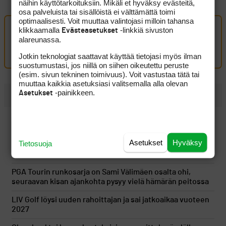
näihin käyttötarkoituksiin. Mikäli et hyväksy evästeitä,
osa palveluista tai sisällöistä ei välttämättä toimi
optimaalisesti. Voit muuttaa valintojasi milloin tahansa
klikkaamalla
-linkkiä sivuston
Evästeasetukset
Oma kommentti
alareunassa.
Kirjaudu sisään kommentoidaksesi
Jotkin teknologiat saattavat käyttää tietojasi myös ilman
suostumustasi, jos niillä on siihen oikeutettu peruste
(esim. sivun tekninen toimivuus). Voit vastustaa tätä tai
muuttaa kaikkia asetuksiasi valitsemalla alla olevan
-painikkeen.
Asetukset
UUSIMMAT
Tapio Pulkkanen heräsi takaysillä ja rakensi hyvän
lähtöaseman
Asetukset
Hyväksy
Tietosuoja
Saku Ellilä otti kaiken ilon irti aamulähdöstä Erkko
Trophyn avauspäivänä
PGA Tourin runkosarja on Sami Välimäen osalta ohi,
seuraavan kisan ajankohta pysyy vielä hämärän peitossa
LIV Golf löysi uuden rahoittajan ja sai jatkoaikaa vuoteen
2027