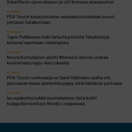
Schefflerin ojennukseen ja otti komean avausvoiton
KILPAGOLF
PGA Tourin kisaa johtavan sensaatiotulokkaan juuret
johtavat Satakuntaan
KILPAGOLF
Tapio Pulkkanen haki tärkeitä pisteitä Tshekistä ja
kohensi asemiaan rankingissa
KILPAGOLF
Noora Komulainen aloitti Women’s Openin uransa
kovimmalla major-kierroksella
KILPAGOLF
PGA Tourin runkosarja on Sami Välimäen osalta ohi,
seuraavan kisan ajankohta pysyy vielä hämärän peitossa
KILPAGOLF
Iso epäkohta tukkii suomalaisten tietä kohti
huippukiertueita jo Nordic Leaguessa