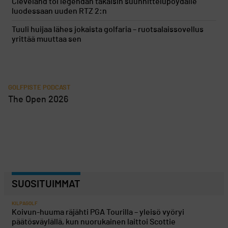
Cleveland toi legendan takaisin suunnittelupöydälle
luodessaan uuden RTZ 2:n
Tuuli huijaa lähes jokaista golfaria – ruotsalaissovellus
yrittää muuttaa sen
GOLFPISTE PODCAST
The Open 2026
SUOSITUIMMAT
KILPAGOLF
Koivun-huuma räjähti PGA Tourilla – yleisö vyöryi
päätösväylällä, kun nuorukainen laittoi Scottie