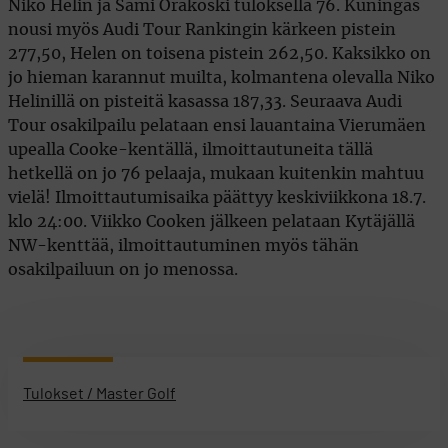
Niko Helin ja Sami Orakoski tuloksella 76. Kuningas
nousi myös Audi Tour Rankingin kärkeen pistein
277,50, Helen on toisena pistein 262,50. Kaksikko on
jo hieman karannut muilta, kolmantena olevalla Niko
Helinillä on pisteitä kasassa 187,33. Seuraava Audi
Tour osakilpailu pelataan ensi lauantaina Vierumäen
upealla Cooke-kentällä, ilmoittautuneita tällä
hetkellä on jo 76 pelaaja, mukaan kuitenkin mahtuu
vielä! Ilmoittautumisaika päättyy keskiviikkona 18.7.
klo 24:00. Viikko Cooken jälkeen pelataan Kytäjällä
NW-kenttää, ilmoittautuminen myös tähän
osakilpailuun on jo menossa.
Tulokset / Master Golf