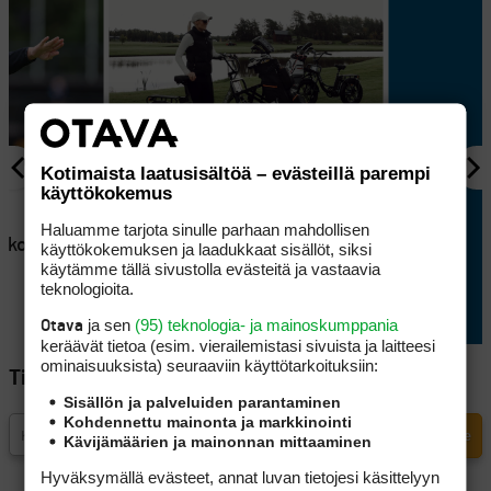
Kotimaista laatusisältöä – evästeillä parempi
käyttökokemus
AJANKOHTAISTA
en
Lappajärvellä kisataan
Haluamme tarjota sinulle parhaan mahdollisen
atkoaikaa
sunnuntaina hyvin
käyttökokemuksen ja laadukkaat sisällöt, siksi
käytämme tällä sivustolla evästeitä ja vastaavia
erikoisessa golftriathlonissa
teknologioita.
ja sen
(95) teknologia- ja mainoskumppania
Otava
keräävät tietoa (esim. vierailemis­tasi sivuista ja laitteesi
ominaisuuk­sista) seuraaviin käyttötarkoituksiin:
Tilaa Golfpisteen uutiskirje
Sisällön ja palveluiden parantaminen
Kohdennettu mainonta ja markkinointi
Kävijämäärien ja mainonnan mittaaminen
Hyväksymällä evästeet, annat luvan tietojesi käsittelyyn