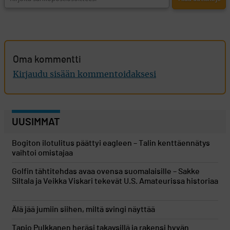
Oma kommentti
Kirjaudu sisään kommentoidaksesi
UUSIMMAT
Bogiton ilotulitus päättyi eagleen – Talin kenttäennätys
vaihtoi omistajaa
Golfin tähtitehdas avaa ovensa suomalaisille – Sakke
Siltala ja Veikka Viskari tekevät U.S. Amateurissa historiaa
Älä jää jumiin siihen, miltä svingi näyttää
Tapio Pulkkanen heräsi takaysillä ja rakensi hyvän