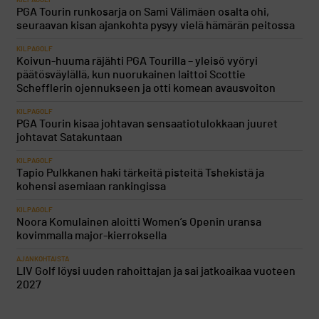
KILPAGOLF
PGA Tourin runkosarja on Sami Välimäen osalta ohi,
seuraavan kisan ajankohta pysyy vielä hämärän peitossa
KILPAGOLF
Koivun-huuma räjähti PGA Tourilla – yleisö vyöryi
päätösväylällä, kun nuorukainen laittoi Scottie
Schefflerin ojennukseen ja otti komean avausvoiton
KILPAGOLF
PGA Tourin kisaa johtavan sensaatiotulokkaan juuret
johtavat Satakuntaan
KILPAGOLF
Tapio Pulkkanen haki tärkeitä pisteitä Tshekistä ja
kohensi asemiaan rankingissa
KILPAGOLF
Noora Komulainen aloitti Women’s Openin uransa
kovimmalla major-kierroksella
AJANKOHTAISTA
LIV Golf löysi uuden rahoittajan ja sai jatkoaikaa vuoteen
2027