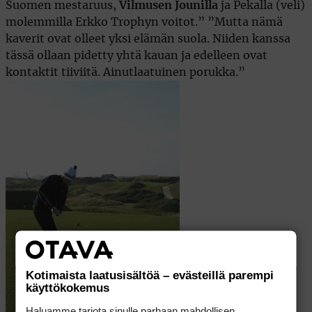
Suomen mestaruus,
Vilmusen Jounilla
ja Pekalla (veli)
molemmilla Erkko Trophyn voitot.” ”Mutta nämä
kaverit ovat olleet yksi elämän suola. Niiden kanssa
tässä ollaan pidetty yhtä kauan ja edelleen ovat
kontaktit tiiviitä. Ainutlaatuinen porukka.”
Kotimaista laatusisältöä – evästeillä parempi
käyttökokemus
Haluamme tarjota sinulle parhaan mahdollisen