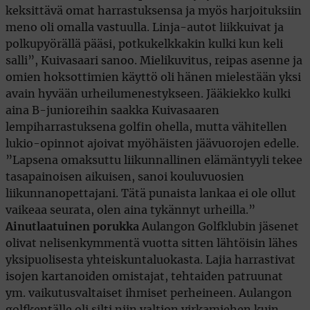
keksittävä omat harrastuksensa ja myös harjoituksiin
meno oli omalla vastuulla. Linja-autot liikkuivat ja
polkupyörällä pääsi, potkukelkkakin kulki kun keli
salli”, Kuivasaari sanoo. Mielikuvitus, reipas asenne ja
omien hoksottimien käyttö oli hänen mielestään yksi
avain hyvään urheilumenestykseen. Jääkiekko kulki
aina B-junioreihin saakka Kuivasaaren
lempiharrastuksena golfin ohella, mutta vähitellen
lukio-opinnot ajoivat myöhäisten jäävuorojen edelle.
”Lapsena omaksuttu liikunnallinen elämäntyyli tekee
tasapainoisen aikuisen, sanoi kouluvuosien
liikunnanopettajani. Tätä punaista lankaa ei ole ollut
vaikeaa seurata, olen aina tykännyt urheilla.”
Ainutlaatuinen porukka
Aulangon Golfklubin jäsenet
olivat nelisenkymmentä vuotta sitten lähtöisin lähes
yksipuolisesta yhteiskuntaluokasta. Lajia harrastivat
isojen kartanoiden omistajat, tehtaiden patruunat
ym. vaikutusvaltaiset ihmiset perheineen. Aulangon
golfkentälle oli silti niin valtion virkamiehen kuin