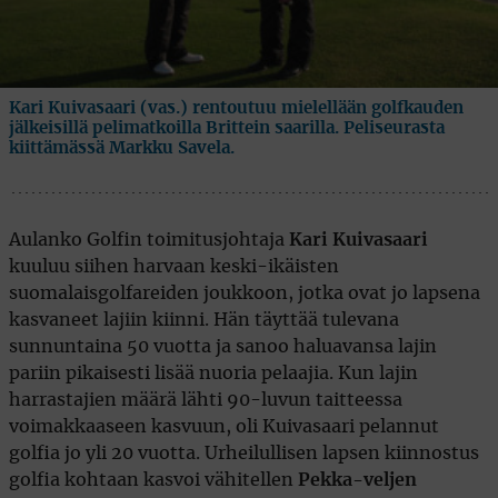
Kari Kuivasaari (vas.) rentoutuu mielellään golfkauden
jälkeisillä pelimatkoilla Brittein saarilla. Peliseurasta
kiittämässä Markku Savela.
Aulanko Golfin toimitusjohtaja
Kari Kuivasaari
kuuluu siihen harvaan keski-ikäisten
suomalaisgolfareiden joukkoon, jotka ovat jo lapsena
kasvaneet lajiin kiinni. Hän täyttää tulevana
sunnuntaina 50 vuotta ja sanoo haluavansa lajin
pariin pikaisesti lisää nuoria pelaajia. Kun lajin
harrastajien määrä lähti 90-luvun taitteessa
voimakkaaseen kasvuun, oli Kuivasaari pelannut
golfia jo yli 20 vuotta. Urheilullisen lapsen kiinnostus
golfia kohtaan kasvoi vähitellen
Pekka-veljen