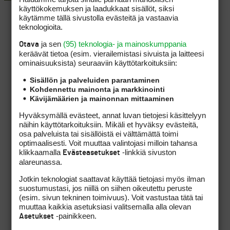
käyttökokemuksen ja laadukkaat sisällöt, siksi
käytämme tällä sivustolla evästeitä ja vastaavia
teknologioita.
ja sen
(95) teknologia- ja mainoskumppania
Otava
keräävät tietoa (esim. vierailemis­tasi sivuista ja laitteesi
ominaisuuk­sista) seuraaviin käyttötarkoituksiin:
Sisällön ja palveluiden parantaminen
Kohdennettu mainonta ja markkinointi
Kävijämäärien ja mainonnan mittaaminen
Hyväksymällä evästeet, annat luvan tietojesi käsittelyyn
näihin käyttötarkoituksiin. Mikäli et hyväksy evästeitä,
osa palveluista tai sisällöistä ei välttämättä toimi
optimaalisesti. Voit muuttaa valintojasi milloin tahansa
klikkaamalla
-linkkiä sivuston
Evästeasetukset
alareunassa.
Jotkin teknologiat saattavat käyttää tietojasi myös ilman
suostumustasi, jos niillä on siihen oikeutettu peruste
(esim. sivun tekninen toimivuus). Voit vastustaa tätä tai
muuttaa kaikkia asetuksiasi valitsemalla alla olevan
-painikkeen.
Asetukset