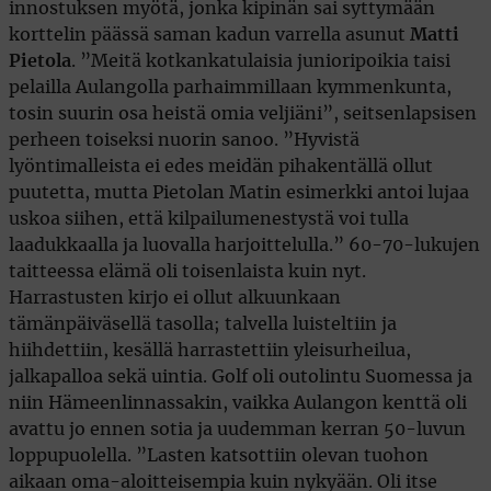
innostuksen myötä, jonka kipinän sai syttymään
korttelin päässä saman kadun varrella asunut
Matti
Pietola
. ”Meitä kotkankatulaisia junioripoikia taisi
pelailla Aulangolla parhaimmillaan kymmenkunta,
tosin suurin osa heistä omia veljiäni”, seitsenlapsisen
perheen toiseksi nuorin sanoo. ”Hyvistä
lyöntimalleista ei edes meidän pihakentällä ollut
puutetta, mutta Pietolan Matin esimerkki antoi lujaa
uskoa siihen, että kilpailumenestystä voi tulla
laadukkaalla ja luovalla harjoittelulla.” 60-70-lukujen
taitteessa elämä oli toisenlaista kuin nyt.
Harrastusten kirjo ei ollut alkuunkaan
tämänpäiväsellä tasolla; talvella luisteltiin ja
hiihdettiin, kesällä harrastettiin yleisurheilua,
jalkapalloa sekä uintia. Golf oli outolintu Suomessa ja
niin Hämeenlinnassakin, vaikka Aulangon kenttä oli
avattu jo ennen sotia ja uudemman kerran 50-luvun
loppupuolella. ”Lasten katsottiin olevan tuohon
aikaan oma-aloitteisempia kuin nykyään. Oli itse