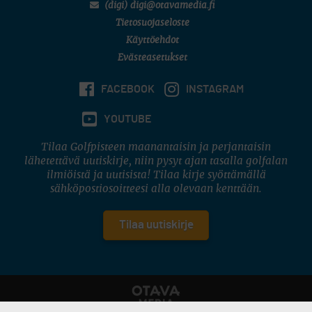
(digi) digi@otavamedia.fi
Tietosuojaseloste
Käyttöehdot
Evästeasetukset
FACEBOOK
INSTAGRAM
YOUTUBE
Tilaa Golfpisteen maanantaisin ja perjantaisin
lähetettävä uutiskirje, niin pysyt ajan tasalla golfalan
ilmiöistä ja uutisista! Tilaa kirje syöttämällä
sähköpostiosoitteesi alla olevaan kenttään.
Tilaa uutiskirje