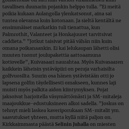
tavallisen duunarin pojankin helppo tulla. ”Ei meitä
poikia kukaan Aulangolla ylenkatsonut, aina sai
tuntea olevansa kuin kotonaan. Ja sieltä kentältä ne
ensimmäiset markatkin tuli tienattua, kun
Palmrothit, Valanteet ja Honkajuuret tarvitsivat
caddieta.” ”Jotkut taisivat pitää vähän niin kuin
omana poikanaankin. Ei kai lelukaupan lähetti olisi
muuten tuonut joulupakettia aattoaamuna
kotiovelle”, Kuivasaari naurahtaa. Myös Kuivasaaren
kaikkein läheisin ystäväpiiri on peruja varhaisilta
golfvuosilta. Suurin osa hänen ystävistään otti jo
lapsena golfin täydellisesti omakseen, kunnes laji
muisti myös palkita aidon kiintymyksen. Pojat
jaksoivat harjoitella väsymättömästi ja SM-mitaleja
maajoukkue-edustuksineen alkoi sadella. ”Joskus on
tehnyt mieli laskea kaveriporukaan SM-mitalit ym.
saavutukset yhteen, mutta kyllä niitä paljon on.
Kirkkaimmasta päästä
Selinin Juhalla
on miesten