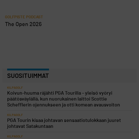
GOLFPISTE PODCAST
The Open 2026
SUOSITUIMMAT
KILPAGOLF
Koivun-huuma räjähti PGA Tourilla – yleisö vyöryi
päätösväylällä, kun nuorukainen laittoi Scottie
Schefflerin ojennukseen ja otti komean avausvoiton
KILPAGOLF
PGA Tourin kisaa johtavan sensaatiotulokkaan juuret
johtavat Satakuntaan
KILPAGOLF