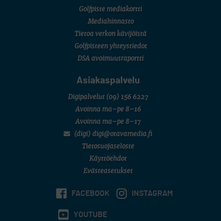
Golfpiste mediakortti
Mediahinnasto
Tietoa verkon kävijöistä
Golfpisteen yhteystiedot
DSA avoimuusraportti
Asiakaspalvelu
Digipalvelut
(09) 156 6227
Avoinna ma–pe 8–16
Avoinna ma–pe 8–17
(digi) digi@otavamedia.fi
Tietosuojaseloste
Käyttöehdot
Evästeasetukset
FACEBOOK
INSTAGRAM
YOUTUBE