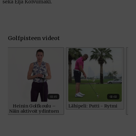
sekä Eija Koivumäki.