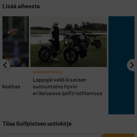
Lisää aiheesta
AJANKOHTAISTA
en
Lappajärvellä kisataan
atkoaikaa
sunnuntaina hyvin
erikoisessa golftriathlonissa
Tilaa Golfpisteen uutiskirje