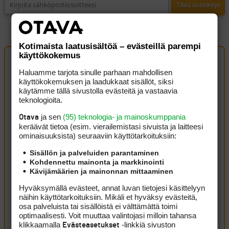
Kotimaista laatusisältöä – evästeillä parempi
käyttökokemus
Haluamme tarjota sinulle parhaan mahdollisen
Artikkelin kommentit (2 kpl)
käyttökokemuksen ja laadukkaat sisällöt, siksi
käytämme tällä sivustolla evästeitä ja vastaavia
teknologioita.
vfsfv
15 joulukuun, 2012 23:57
ja sen
(95) teknologia- ja mainoskumppania
Otava
Ootsä söpö poitsu
keräävät tietoa (esim. vierailemis­tasi sivuista ja laitteesi
Kirjaudu sisään vastataksesi
ominaisuuk­sista) seuraaviin käyttötarkoituksiin:
ILMOITA ASIATON VIESTI
vfsfv
15 joulukuun, 2012 23:58
Sisällön ja palveluiden parantaminen
Kohdennettu mainonta ja markkinointi
Ootsä mun hoitsu
Kävijämäärien ja mainonnan mittaaminen
Kirjaudu sisään vastataksesi
ILMOITA ASIATON VIESTI
Hyväksymällä evästeet, annat luvan tietojesi käsittelyyn
näihin käyttötarkoituksiin. Mikäli et hyväksy evästeitä,
Oma kommentti
osa palveluista tai sisällöistä ei välttämättä toimi
optimaalisesti. Voit muuttaa valintojasi milloin tahansa
Kirjaudu sisään kommentoidaksesi
klikkaamalla
-linkkiä sivuston
Evästeasetukset