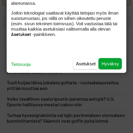
alareunassa.
Jotkin teknologiat saattavat käyttää tietojasi myös ilman
suostumustasi, jos niillä on siihen oikeutettu peruste
UUSIMMAT
(esim. sivun tekninen toimivuus). Voit vastustaa tätä tai
muuttaa kaikkia asetuksiasi valitsemalla alla olevan
-painikkeen.
PGA Tourin runkosarja on Sami Välimäen osalta ohi,
Asetukset
seuraavan kisan ajankohta pysyy vielä hämärän peitossa
LIV Golf löysi uuden rahoittajan ja sai jatkoaikaa vuoteen
2027
Asetukset
Hyväksy
Tietosuoja
Cleveland toi legendan takaisin suunnittelupöydälle
luodessaan uuden RTZ 2:n
Tuuli huijaa lähes jokaista golfaria – ruotsalaissovellus
yrittää muuttaa sen
Voiko tavallinen vaateripustin parantaa svingiä? U.S.
Openin hallitseva mestari uskoo niin
Turhaa hyvesignalointia vai lajin perimmäisen olemuksen
kunnioittamista? Säännöt ovat golfin pyhä lehmä