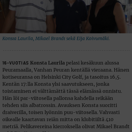
Konsta Laurila, Mikael Brandt sekä Eija Koivumäki.
Konsta Laurila
pelasi kesäkuun alussa
16-VUOTIAS
Peuramaalla, Vanhan Peuran kentällä vieraana. Hänen
kotiseuransa on Helsinki City Golf, ja tasoitus 16,5.
Kentän 17:lla Konsta ylsi saavutukseen, jonka
toistaminen ei välttämättä tässä elämässä onnistu.
Hän löi par-viitosella pallonsa kahdella reikään
tehden siis albatrossin. Avauksen Konsta suoritti
draiverilla, toisen lyönnin puu-viitosella. Vahvasti
oikealle kaartavan reiän mitta on klubitiiltä 410
metriä. Pelikavereina kierroksella olivat Mikael Brandt