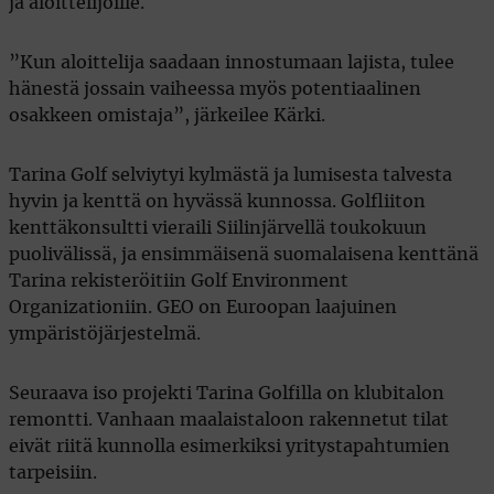
ja aloittelijoille.
”Kun aloittelija saadaan innostumaan lajista, tulee
hänestä jossain vaiheessa myös potentiaalinen
osakkeen omistaja”, järkeilee Kärki.
Tarina Golf selviytyi kylmästä ja lumisesta talvesta
hyvin ja kenttä on hyvässä kunnossa. Golfliiton
kenttäkonsultti vieraili Siilinjärvellä toukokuun
puolivälissä, ja ensimmäisenä suomalaisena kenttänä
Tarina rekisteröitiin Golf Environment
Organizationiin. GEO on Euroopan laajuinen
ympäristöjärjestelmä.
Seuraava iso projekti Tarina Golfilla on klubitalon
remontti. Vanhaan maalaistaloon rakennetut tilat
eivät riitä kunnolla esimerkiksi yritystapahtumien
tarpeisiin.