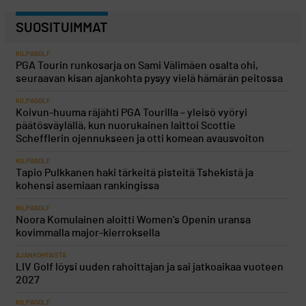
SUOSITUIMMAT
KILPAGOLF
PGA Tourin runkosarja on Sami Välimäen osalta ohi,
seuraavan kisan ajankohta pysyy vielä hämärän peitossa
KILPAGOLF
Koivun-huuma räjähti PGA Tourilla – yleisö vyöryi
päätösväylällä, kun nuorukainen laittoi Scottie
Schefflerin ojennukseen ja otti komean avausvoiton
KILPAGOLF
Tapio Pulkkanen haki tärkeitä pisteitä Tshekistä ja
kohensi asemiaan rankingissa
KILPAGOLF
Noora Komulainen aloitti Women’s Openin uransa
kovimmalla major-kierroksella
AJANKOHTAISTA
LIV Golf löysi uuden rahoittajan ja sai jatkoaikaa vuoteen
2027
KILPAGOLF