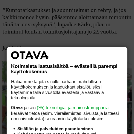
”Kuntotarkastukset ja suunnitelmat on tehty, ja jos
kaikki menee hyvin, pääsemme aloittamaan remontin
tänä tai ensi syksynä”, lupailee Kärki, joka on
toiminut kentän toimitusjohtajana jo 24 vuotta.
Jari Jokinen
Kotimaista laatusisältöä – evästeillä parempi
käyttökokemus
Haluamme tarjota sinulle parhaan mahdollisen
käyttökokemuksen ja laadukkaat sisällöt, siksi
käytämme tällä sivustolla evästeitä ja vastaavia
teknologioita.
ja sen
(95) teknologia- ja mainoskumppania
Otava
keräävät tietoa (esim. vierailemis­tasi sivuista ja laitteesi
ominaisuuk­sista) seuraaviin käyttötarkoituksiin:
Sisällön ja palveluiden parantaminen
Kohdennettu mainonta ja markkinointi