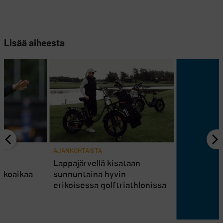
Lisää aiheesta
AJANKOHTAISTA
en
Lappajärvellä kisataan
atkoaikaa
sunnuntaina hyvin
erikoisessa golftriathlonissa