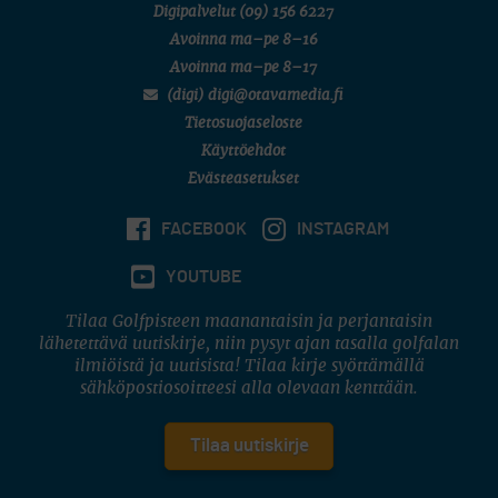
Digipalvelut
(09) 156 6227
Avoinna ma–pe 8–16
Avoinna ma–pe 8–17
(digi) digi@otavamedia.fi
Tietosuojaseloste
Käyttöehdot
Evästeasetukset
FACEBOOK
INSTAGRAM
YOUTUBE
Tilaa Golfpisteen maanantaisin ja perjantaisin
lähetettävä uutiskirje, niin pysyt ajan tasalla golfalan
ilmiöistä ja uutisista! Tilaa kirje syöttämällä
sähköpostiosoitteesi alla olevaan kenttään.
Tilaa uutiskirje