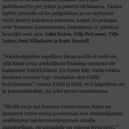
puhelinsoitto per yritys ja paketti oli kasassa. Tarina
Golfin jäsenille oli 60 pelipaikkaa ja ne täyttyivät
netin kautta kahdessa tunnissa. Loput 40 pelaajaa
ovat Timosen kutsuvieraita, heinäkuun 17. päivänä
kentällä ovat mm.
Saku Koivu, Ville Peltonen, Ville
Leino, Ossi Väänänen
ja
Scott Harnell
.
”Kiekkoilijoiden lopullista listaa meillä ei vielä ole,
sillä Kime pelaa parhaillaan finaaleja emmekä ole
halunneet häiritä häntä. Jos hyvin käy, tiedä vaikka
kuuluisa Stanley Cup –maljakin olisi täällä
heinäkuussa”, toteaa Kärki ja lisää, että kilpailuun on
jo jonotuslistakin, jos joku peruu osanottonsa.
”Meillä on jo nyt kasassa 20000 euroa, Kime on
luvannut 10000 euroa ja varmaan nuo kiekkoilijatkin
osallistuvat hyväntekeväisyyteen omalla
panoksellaan, eli sairaalalle on tulossa hyvä potti.”