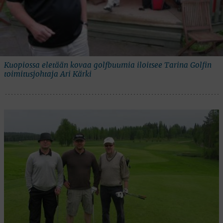
Kuopiossa eletään kovaa golfbuumia iloitsee Tarina Golfin
toimitusjohtaja Ari Kärki