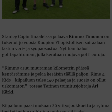
Stanley Cupin finaaleissa pelaava
Kimmo Timonen
on
tukenut jo vuosia Kuopion Yliopistollisen sairaalaan
lasten veri- ja syöpäosastoa. Nyt hän halusi
golftapahtuman, jolla kerätään mojova potti euroja.
”Kimmo asuu muutaman kilometrin päässä
kentästämme ja pelaa kesäisin täällä paljon. Kime 4
Kids –kilpailuun tulee 140 pelaajaa ja suosio on ollut
uskomaton”, toteaa Tarinan toimitusjohtaja
Ari
Kärki
.
Kilpailuun pääsi mukaan 20 yritysjoukkuetta ja ryhmä
täyttyi hetkessä. Kärjen mukaan riitti yksi