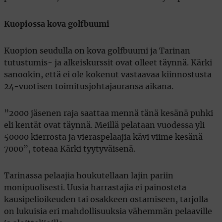
Kuopiossa kova golfbuumi
Kuopion seudulla on kova golfbuumi ja Tarinan
tutustumis- ja alkeiskurssit ovat olleet täynnä. Kärki
sanookin, että ei ole kokenut vastaavaa kiinnostusta
24-vuotisen toimitusjohtajauransa aikana.
”2000 jäsenen raja saattaa mennä tänä kesänä puhki
eli kentät ovat täynnä. Meillä pelataan vuodessa yli
50000 kierrosta ja vieraspelaajia kävi viime kesänä
7000”, toteaa Kärki tyytyväisenä.
Tarinassa pelaajia houkutellaan lajin pariin
monipuolisesti. Uusia harrastajia ei painosteta
kausipelioikeuden tai osakkeen ostamiseen, tarjolla
on lukuisia eri mahdollisuuksia vähemmän pelaaville