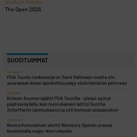
GOLFPISTE PODCAST
The Open 2026
SUOSITUIMMAT
KILPAGOLF
PGA Tourin runkosarja on Sami Välimäen osalta ohi,
seuraavan kisan ajankohta pysyy vielä hämärän peitossa
KILPAGOLF
Koivun-huuma räjähti PGA Tourilla – yleisö vyöryi
päätösväylällä, kun nuorukainen laittoi Scottie
Schefflerin ojennukseen ja otti komean avausvoiton
KILPAGOLF
Noora Komulainen aloitti Women’s Openin uransa
kovimmalla major-kierroksella