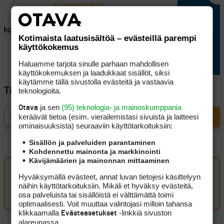
AJANKOHTAISTA
en
Lappajärvellä kisataan
atkoaikaa
sunnuntaina hyvin
Kotimaista laatusisältöä – evästeillä parempi
erikoisessa golftriathlonissa
käyttökokemus
Haluamme tarjota sinulle parhaan mahdollisen
käyttökokemuksen ja laadukkaat sisällöt, siksi
käytämme tällä sivustolla evästeitä ja vastaavia
teknologioita.
Tilaa Golfpisteen uutiskirje
ja sen
(95) teknologia- ja mainoskumppania
Otava
keräävät tietoa (esim. vierailemis­tasi sivuista ja laitteesi
ominaisuuk­sista) seuraaviin käyttötarkoituksiin:
Sisällön ja palveluiden parantaminen
Kohdennettu mainonta ja markkinointi
Kävijämäärien ja mainonnan mittaaminen
Oma kommentti
Hyväksymällä evästeet, annat luvan tietojesi käsittelyyn
näihin käyttötarkoituksiin. Mikäli et hyväksy evästeitä,
Kirjaudu sisään kommentoidaksesi
osa palveluista tai sisällöistä ei välttämättä toimi
optimaalisesti. Voit muuttaa valintojasi milloin tahansa
klikkaamalla
-linkkiä sivuston
Evästeasetukset
alareunassa.