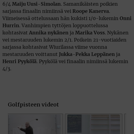
6/4
Maiju Uusi-Simolan
. Samanikäisten poikien
sarjassa finaalin nimiinsä vei
Roope Kanerva
.
Viimeisessä ottelussaan hän kukisti 1/0-lukemin
Onni
Hurrin
. Vanhimpien tyttöjen loppuottelussa
kohtasivat
Annika nykänen
ja
Marika Voss
. Nykänen
vei mestaruuden lukemin 2/1. Poikein 21-vuotiaiden
sarjassa kohtasivat Wiurilassa viime vuonna
mestaruuden voittanut
Jukka-Pekka Leppänen
ja
Henri Pyykölä
. Pyykölä vei finaalin nimiinsä lukemin
4/3.