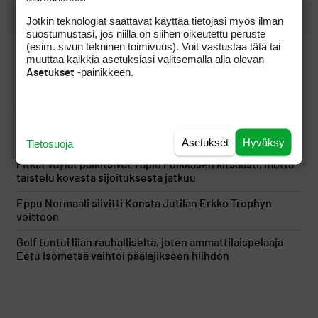
UUSIMMAT
Jotkin teknologiat saattavat käyttää tietojasi myös ilman
suostumustasi, jos niillä on siihen oikeutettu peruste
(esim. sivun tekninen toimivuus). Voit vastustaa tätä tai
Tapio Pulkkanen iski mainion tulossarjan, mutta kunnon
muuttaa kaikkia asetuksiasi valitsemalla alla olevan
tykitys jäi puuttumaan
-painikkeen.
Asetukset
Kymmenen minuuttia voitonjuhlien jälkeen tuli kylmä
suihku, kun erikoinen sääntödraama sekoitti uusinnan
Onko tässä vuoden kiinnostavin väyläpuu pitkille
lähestymisille?
Asetukset
Hyväksy
Tietosuoja
Pitkät väylät palkitsivat Tapio Pulkkasen kitsaasti, mutta
taistelu kovasta sijoituksesta jatkuu
Eppu Normaali siivitti Konsta Jutilan Erkko Trophyn
voittoon
Golf tuntui liian rauhalliselta, joten ammattilaispelaaja
Eetu Isometsä vaihtoi päälajikseen hiihdon