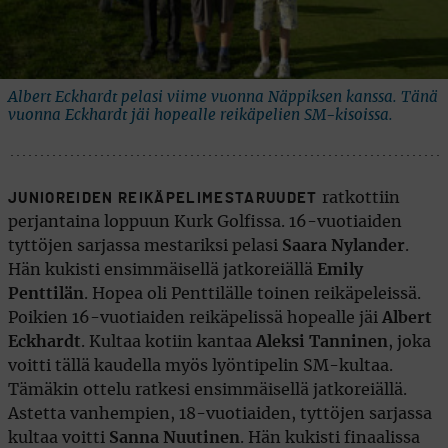
Albert Eckhardt pelasi viime vuonna Näppiksen kanssa. Tänä
vuonna Eckhardt jäi hopealle reikäpelien SM-kisoissa.
ratkottiin
JUNIOREIDEN REIKÄPELIMESTARUUDET
perjantaina loppuun Kurk Golfissa. 16-vuotiaiden
tyttöjen sarjassa mestariksi pelasi
Saara Nylander
.
Hän kukisti ensimmäisellä jatkoreiällä
Emily
Penttilän
. Hopea oli Penttilälle toinen reikäpeleissä.
Poikien 16-vuotiaiden reikäpelissä hopealle jäi
Albert
Eckhardt
. Kultaa kotiin kantaa
Aleksi Tanninen
, joka
voitti tällä kaudella myös lyöntipelin SM-kultaa.
Tämäkin ottelu ratkesi ensimmäisellä jatkoreiällä.
Astetta vanhempien, 18-vuotiaiden, tyttöjen sarjassa
kultaa voitti
Sanna Nuutinen
. Hän kukisti finaalissa