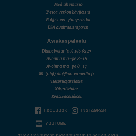
Mediahinnasto
Tietoa verkon kävijöistä
Golfpisteen yhteystiedot
DSA avoimuusraportti
Asiakaspalvelu
Digipalvelut
(09) 156 6227
Avoinna ma–pe 8–16
Avoinna ma–pe 8–17
(digi) digi@otavamedia.fi
Tietosuojaseloste
Käyttöehdot
Evästeasetukset
FACEBOOK
INSTAGRAM
YOUTUBE
Tilaa Golfpisteen maanantaisin ja perjantaisin