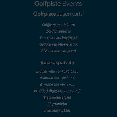
Golfpiste mediakortti
Mediahinnasto
Tietoa verkon kävijöistä
Golfpisteen yhteystiedot
DSA avoimuusraportti
Asiakaspalvelu
Digipalvelut
(09) 156 6227
Avoinna ma–pe 8–16
Avoinna ma–pe 8–17
(digi) digi@otavamedia.fi
Tietosuojaseloste
Käyttöehdot
Evästeasetukset