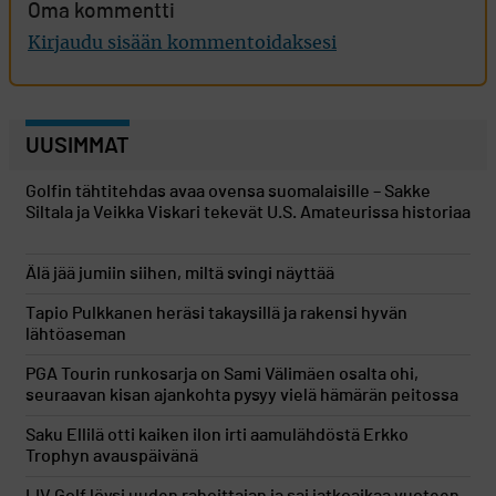
Oma kommentti
Kirjaudu sisään kommentoidaksesi
UUSIMMAT
Golfin tähtitehdas avaa ovensa suomalaisille – Sakke
Siltala ja Veikka Viskari tekevät U.S. Amateurissa historiaa
Älä jää jumiin siihen, miltä svingi näyttää
Tapio Pulkkanen heräsi takaysillä ja rakensi hyvän
lähtöaseman
PGA Tourin runkosarja on Sami Välimäen osalta ohi,
seuraavan kisan ajankohta pysyy vielä hämärän peitossa
Saku Ellilä otti kaiken ilon irti aamulähdöstä Erkko
Trophyn avauspäivänä
LIV Golf löysi uuden rahoittajan ja sai jatkoaikaa vuoteen