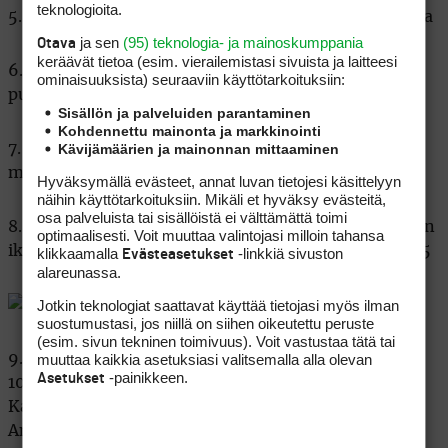
teknologioita.
5. C Eniten ET-kisojen voittoja on Robert Karlssonilla
ja sen
(95) teknologia- ja mainoskumppania
Otava
keräävät tietoa (esim. vierailemis­tasi sivuista ja laitteesi
6. A Alkon toimitusjohtaja Jaakko Uotila on EGS:n
ominaisuuk­sista) seuraaviin käyttötarkoituksiin:
puheenjohtaja vuoden 2011 alusta alkaen
Sisällön ja palveluiden parantaminen
Kohdennettu mainonta ja markkinointi
Kävijämäärien ja mainonnan mittaaminen
7. B Graeme McDowellin hotellihuoneiden koko on
miehen oman käsityksen mukaan kasvanut
Hyväksymällä evästeet, annat luvan tietojesi käsittelyyn
näihin käyttötarkoituksiin. Mikäli et hyväksy evästeitä,
osa palveluista tai sisällöistä ei välttämättä toimi
8. A Seve Ballesteros oli vain 38-vuoden ja kuukauden
optimaalisesti. Voit muuttaa valintojasi milloin tahansa
ikäinen voittaessaan Espanjan avoimet keväällä 1995
klikkaamalla
-linkkiä sivuston
Evästeasetukset
alareunassa.
Jotkin teknologiat saattavat käyttää tietojasi myös ilman
suostumustasi, jos niillä on siihen oikeutettu peruste
(esim. sivun tekninen toimivuus). Voit vastustaa tätä tai
muuttaa kaikkia asetuksiasi valitsemalla alla olevan
9. E Peräti yhdeksän suomalaista on pelannut ET:lla
-painikkeen.
Asetukset
10 kisaa tai enemmän: Mikko Ilonen, Anssi
Kankkonen, Kalle Väinölä, Mika Piltz, Roope Kakko,
Antti Ahokas, Pasi Purhonen, Toni Karjalainen,