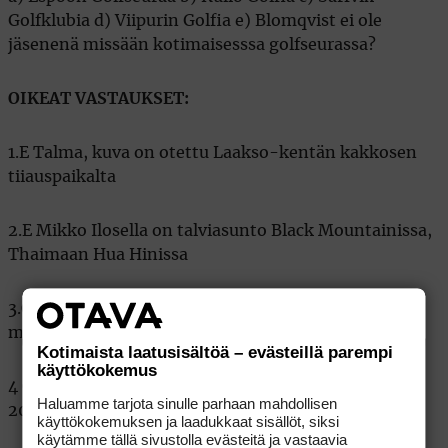
Golfklubia d) Viipurin Golfia e) Blomqvist ei ole
jäsenenä missään kotimaisesssa golfseurassa?
OIKEAT VASTAUKSET:
1.E Talma, kuva on otettu Laakso-kentän kakkosen
tiiauspaikalta
2.E Mikko Ilosella on talviasunto Black Mountainissa,
Thaimaan Hua Hinissa
3.C Suomen Golfliitto on alustavasti tutkinut
mahdollisuutta siirtää toimistonsa Taliin
Kotimaista laatusisältöä – evästeillä parempi
käyttökokemus
4 C Naisten EM-kisat pelataan Ruissalossa kesällä
Haluamme tarjota sinulle parhaan mahdollisen
2013
käyttökokemuksen ja laadukkaat sisällöt, siksi
käytämme tällä sivustolla evästeitä ja vastaavia