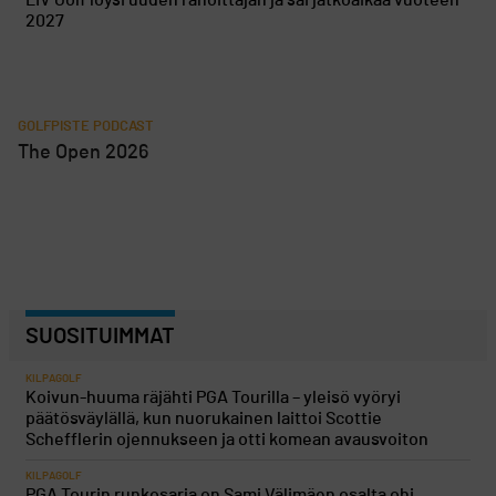
2027
GOLFPISTE PODCAST
The Open 2026
SUOSITUIMMAT
KILPAGOLF
Koivun-huuma räjähti PGA Tourilla – yleisö vyöryi
päätösväylällä, kun nuorukainen laittoi Scottie
Schefflerin ojennukseen ja otti komean avausvoiton
KILPAGOLF
PGA Tourin runkosarja on Sami Välimäen osalta ohi,