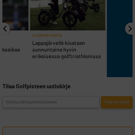
AJANKOHTAISTA
en
Lappajärvellä kisataan
atkoaikaa
sunnuntaina hyvin
erikoisessa golftriathlonissa
Tilaa Golfpisteen uutiskirje