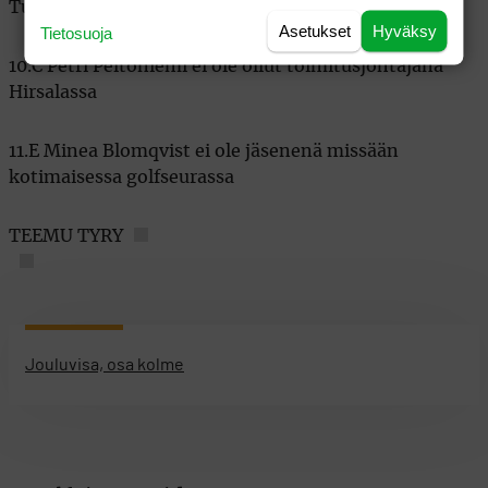
Tuomas Tuovinen
Asetukset
Hyväksy
Tietosuoja
10.C Petri Peltoniemi ei ole ollut toimitusjohtajana
Hirsalassa
11.E Minea Blomqvist ei ole jäsenenä missään
kotimaisessa golfseurassa
TEEMU TYRY
Jouluvisa, osa kolme