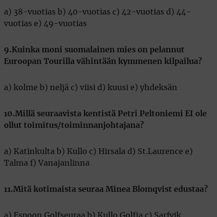
a) 38-vuotias b) 40-vuotias c) 42-vuotias d) 44-
vuotias e) 49-vuotias
9.Kuinka moni suomalainen mies on pelannut
Euroopan Tourilla vähintään kymmenen kilpailua?
a) kolme b) neljä c) viisi d) kuusi e) yhdeksän
10.Millä seuraavista kentistä Petri Peltoniemi EI ole
ollut toimitus/toiminnanjohtajana?
a) Katinkulta b) Kullo c) Hirsala d) St.Laurence e)
Talma f) Vanajanlinna
11.Mitä kotimaista seuraa Minea Blomqvist edustaa?
a) Espoon Golfseuraa b) Kullo Golfia c) Sarfvik