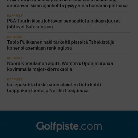
seuraavan kisan ajankohta pysyy vielä hämärän peitossa
KILPAGOLF
PGA Tourin kisaa johtavan sensaatiotulokkaan juuret
johtavat Satakuntaan
KILPAGOLF
Tapio Pulkkanen haki tärkeitä pisteitä Tshekistä ja
kohensi asemiaan rankingissa
KILPAGOLF
Noora Komulainen aloitti Women’s Openin uransa
kovimmalla major-kierroksella
KILPAGOLF
Iso epäkohta tukkii suomalaisten tietä kohti
huippukiertueita jo Nordic Leaguessa