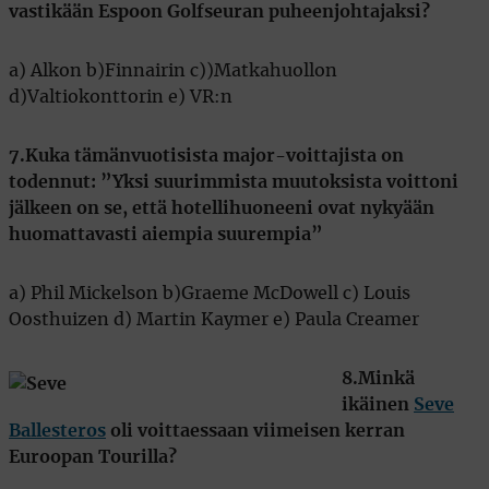
vastikään Espoon Golfseuran puheenjohtajaksi?
a) Alkon b)Finnairin c))Matkahuollon
d)Valtiokonttorin e) VR:n
7.Kuka tämänvuotisista major-voittajista on
todennut: ”Yksi suurimmista muutoksista voittoni
jälkeen on se, että hotellihuoneeni ovat nykyään
huomattavasti aiempia suurempia”
a) Phil Mickelson b)Graeme McDowell c) Louis
Oosthuizen d) Martin Kaymer e) Paula Creamer
8.Minkä
ikäinen
Seve
Ballesteros
oli voittaessaan viimeisen kerran
Euroopan Tourilla?