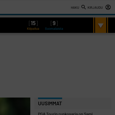
HAKU
KIRJAUDU
[
15
]
[
9
]
Kilpailua
Suomalaista
UUSIMMAT
PGA Tourin runkosarja on Sami