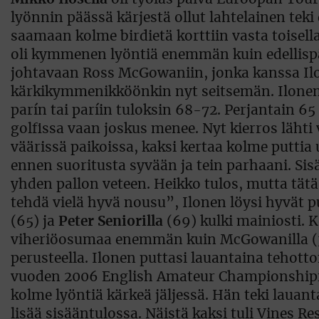
lyönnin päässä kärjestä ollut lahtelainen teki
saamaan kolme birdietä korttiin vasta toisell
oli kymmenen lyöntiä enemmän kuin edellispäiv
johtavaan Ross McGowaniin, jonka kanssa Ilo
kärkikymmenikköönkin nyt seitsemän. Ilonen o
parín tai paríin tuloksin 68-72. Perjantain 65
golfissa vaan joskus menee. Nyt kierros lähti
väärissä paikoissa, kaksi kertaa kolme puttia
ennen suoritusta syvään ja tein parhaani. Sis
yhden pallon veteen. Heikko tulos, mutta tätä
tehdä vielä hyvä nousu”, Ilonen löysi hyvät pu
(65) ja
Peter Seniorilla
(69) kulki mainiosti. K
viheriöosumaa enemmän kuin McGowanilla (38-3
perusteella. Ilonen puttasi lauantaina tehott
vuoden 2006 English Amateur Championshipin v
kolme lyöntiä kärkeä jäljessä. Hän teki lauant
lisää sisääntulossa. Näistä kaksi tuli Vines Re