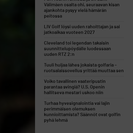
Välimäen osalta ohi, seuraavan kisan
ajankohta pysyy vielä hämärän
peitossa
LIV Golf löysi uuden rahoittajan ja sai
jatkoaikaa vuoteen 2027
Cleveland toi legendan takaisin
suunnittelupöydälle luodessaan
uuden RTZ 2:n
Tuuli huijaa lähes jokaista golfaria –
ruotsalaissovellus yrittää muuttaa sen
Voiko tavallinen vaateripustin
parantaa svingiä? U.S. Openin
hallitseva mestari uskoo niin
Turhaa hyvesignalointia vai lajin
perimmäisen olemuksen
kunnioittamista? Säännöt ovat golfin
pyhä lehmä