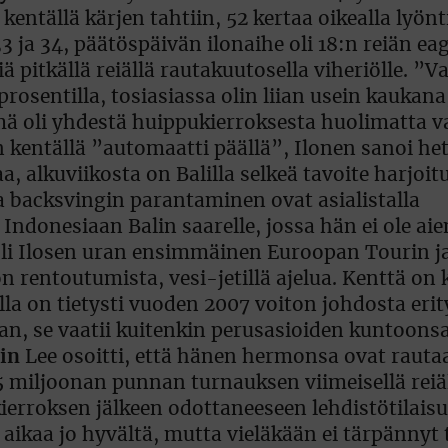
 kentällä kärjen tahtiin, 52 kertaa oikealla lyön
33 ja 34, päätöspäivän ilonaihe oli 18:n reiän eag
 pitkällä reiällä rautakuutosella viheriölle. ”V
prosentilla, tosiasiassa olin liian usein kaukana
ämä oli yhdestä huippukierroksesta huolimatta v
 kentällä ”automaatti päällä”, Ilonen sanoi het
a, alkuviikosta on Balilla selkeä tavoite harjoit
 backsvingin parantaminen ovat asialistalla
Indonesiaan Balin saarelle, jossa hän ei ole a
li Ilosen uran ensimmäinen Euroopan Tourin j
rentoutumista, vesi-jetillä ajelua. Kenttä on k
ulla on tietysti vuoden 2007 voiton johdosta eri
n, se vaatii kuitenkin perusasioiden kuntoons
rin
Lee osoitti, että hänen hermonsa ovat rauta
5 miljoonan punnan turnauksen viimeisellä reiäl
ierroksen jälkeen odottaneeseen lehdistötilaisu