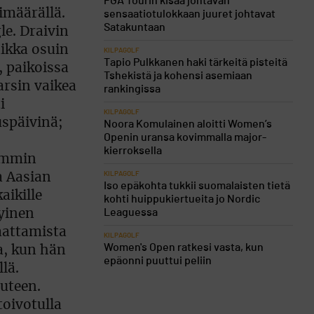
PGA Tourin kisaa johtavan
timäärällä.
sensaatiotulokkaan juuret johtavat
Satakuntaan
le. Draivin
aikka osuin
KILPAGOLF
Tapio Pulkkanen haki tärkeitä pisteitä
, paikoissa
Tshekistä ja kohensi asemiaan
arsin vaikea
rankingissa
i
KILPAGOLF
uspäivinä;
Noora Komulainen aloitti Women’s
Openin uransa kovimmalla major-
kierroksella
iemmin
KILPAGOLF
a Aasian
Iso epäkohta tukkii suomalaisten tietä
aikille
kohti huippukiertueita jo Nordic
Leaguessa
tyinen
aattamista
KILPAGOLF
Women's Open ratkesi vasta, kun
a, kun hän
epäonni puuttui peliin
lä.
uteen.