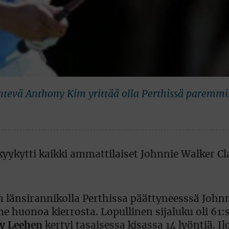
htevä Anthony Kim yrittää olla Perthissä paremmi
n länsirannikolla Perthissa päättyneesssä John
me huonoa kierrosta. Lopullinen sijaluku oli 61:s
y Leehen
kertyi tasaisessa kisassa 14 lyöntiä. I