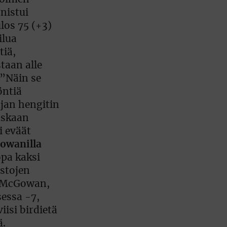
nistui
los 75 (+3)
ilua
tiä,
taan alle
 ”Näin se
öntiä
ajan hengitin
uuskaan
i eväät
owanilla
opa kaksi
astojen
a. McGowan,
essa -7,
iisi birdietä
ä.