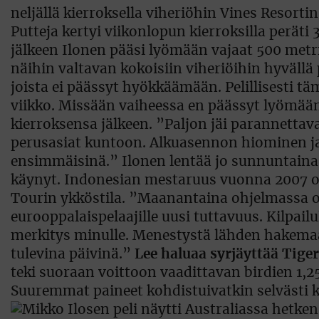
neljällä kierroksella viheriöhin Vines Resortin
Putteja kertyi viikonlopun kierroksilla peräti 
jälkeen Ilonen pääsi lyömään vajaat 500 metriä
näihin valtavan kokoisiin viheriöihin hyvällä 
joista ei päässyt hyökkäämään. Pelillisesti t
viikko. Missään vaiheessa en päässyt lyömään
kierroksensa jälkeen. ”Paljon jäi parannettava
perusasiat kuntoon. Alkuasennon hiominen ja
ensimmäisinä.” Ilonen lentää jo sunnuntaina 
käynyt. Indonesian mestaruus vuonna 2007 o
Tourin ykköstila. ”Maanantaina ohjelmassa on 
eurooppalaispelaajille uusi tuttavuus. Kilpail
merkitys minulle. Menestystä lähden hakemaa
tulevina päivinä.”
Lee haluaa syrjäyttää Tige
teki suoraan voittoon vaadittavan birdien 1,2
Suuremmat paineet kohdistuivatkin selvästi k