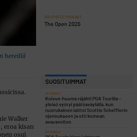
GOLFPISTE PODCAST
The Open 2026
n hereillä
SUOSITUIMMAT
KILPAGOLF
Koivun-huuma räjähti PGA Tourilla –
yleisö vyöryi päätösväylällä, kun
nuorukainen laittoi Scottie Schefflerin
ojennukseen ja otti komean
nie Walker
avausvoiton
, eroa kisan
KILPAGOLF
lonen osui