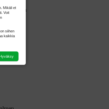
kki
. Mikäli et
ta jaettavaa
i. Voit
ä
Raphaël
on
a
rhaan
 on siihen
WGC-
aa kaikkia
Hyväksy
Kolmen