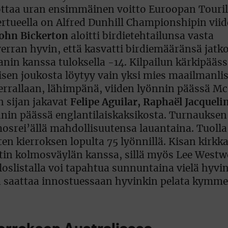
ttaa uran ensimmäinen voitto Euroopan Touril
ertueella on Alfred Dunhill Championshipin viide
John Bickerton
aloitti birdietehtailunsa vasta
 verran hyvin, että kasvatti birdiemääränsä jatk
in kanssa tuloksella -14. Kilpailun kärkipääss
sen joukosta löytyy vain yksi mies maailmanli
 kerrallaan, lähimpänä, viiden lyönnin päässä 
 sijan jakavat
Felipe Aguilar, Raphaël Jacqueli
nnin päässä englantilaiskaksikosta. Turnaukse
osrei’ällä mahdollisuutensa lauantaina. Tuolla
aten kierroksen lopulta 75 lyönnillä. Kisan kirkk
rtin kolmosväylän kanssa, sillä myös Lee Westw
loslistalla voi tapahtua sunnuntaina vielä hyvin
aja saattaa innostuessaan hyvinkin pelata kymme