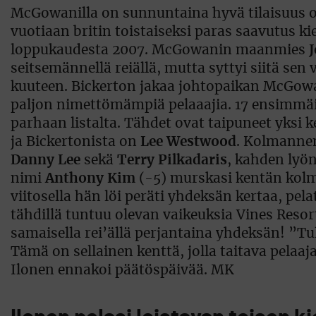
McGowanilla on sunnuntaina hyvä tilaisuus o
vuotiaan britin toistaiseksi paras saavutus ki
loppukaudesta 2007. McGowanin maanmies
seitsemännellä reiällä, mutta syttyi siitä sen
kuuteen. Bickerton jakaa johtopaikan McGowan
paljon nimettömämpiä pelaaajia. 17 ensimmäi
parhaan listalta. Tähdet ovat taipuneet yksi
ja Bickertonista on
Lee Westwood
. Kolmannen
Danny Lee
sekä
Terry Pilkadaris
, kahden lyö
nimi
Anthony Kim
(-5) murskasi kentän kolm
viitosella hän löi peräti yhdeksän kertaa, pel
tähdillä tuntuu olevan vaikeuksia Vines Reso
samaisella rei’ällä perjantaina yhdeksän! ”Tu
Tämä on sellainen kenttä, jolla taitava pela
Ilonen ennakoi päätöspäivää. MK