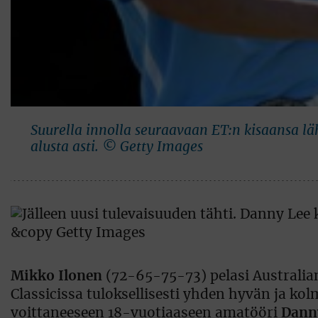
Suurella innolla seuraavaan ET:n kisaansa lä
alusta asti. © Getty Images
Mikko Ilonen
(72-65-75-73) pelasi Australia
Classicissa tuloksellisesti yhden hyvän ja kol
voittaneeseen 18-vuotiaaseen amatööri
Dann