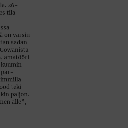
la. 26-
s tila
ossa
ä on varsin
stan sadan
McGowanista
n
, amatööri
n kuumin
 par-
aimmilla
ood teki
kin paljon.
nen alle”,