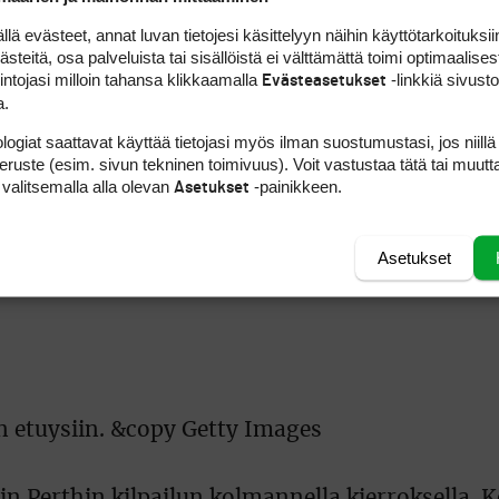
hdossa klubitalolla ollut
Hiroyuki Fujita
sekä kai
 evästeet, annat luvan tietojesi käsittelyyn näihin käyttötarkoituksiin
ilar
. Kolmikolle riiitti turnauksen palkintopotis
teitä, osa palveluista tai sisällöistä ei välttämättä toimi optimaalisest
1 pelannut Bickerton putosi viidenneksi yhdess
intojasi milloin tahansa klikkaamalla
-linkkiä sivust
Evästeasetukset
a.
jääneenä. Euroopan Tour jatkuu torstaina Balill
 dollarin Indonesia Open. Maailmanlistan 64 pa
logiat saattavat käyttää tietojasi myös ilman suostumustasi, jos niillä
amaan aikaan Arizonassa kauden ensimmäistä 
peruste (esim. sivun tekninen toimivuus). Voit vastustaa tätä tai muutt
 valitsemalla alla olevan
-painikkeen.
Asetukset
Asetukset
in Perthin kilpailun kolmannella kierroksella. 