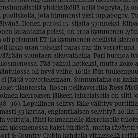
 ensimmäisellä yhdeksiköllä neljä bogeyta, ja on
a puoliskolla, jota himmensi yksi tuplabogey. Tu
änä. Ilonen putosi 15. sijalta 57:nneksi. Kilpa
nen lauantaina pelasi, on eroa kymmenen lyön
li pelannut ET:lla kymmenen edellistä kierros
 oli koko uran toiseksi paras par’iin verrattuna.
 väärään suuntaan alkuvaiheilla. Pari huonoa ly
 ulosmenossa. Pää painui hetkeksi, mutta koko 
ääntulossa oli hyvä vaihe, 16:lla löin tuuleenp
 ei jäädä voivottelemaan. Sunnuntaina on kaikk
olet tilanteesta. Ilosen pelikavereilla
Ross McG
olmen kierroksen jälkeen lahtelaisella on silti j
6). Lopullinen selitys tälle välittyy puttitil
omasti 33 kertaa, englantilaisen selvittyä 26:ll
oittaja, lähti kolmannelle kierrokselle tuloks
ain ulosmenossa kaksi birdietä, mutta räväytti v
sort & Country Clubin kahdella viimeisellä reiäll