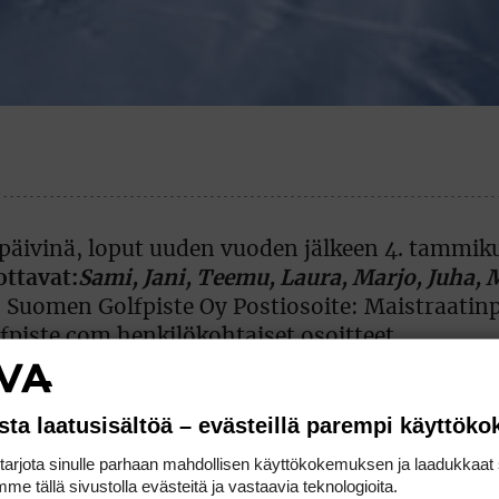
päivinä, loput uuden vuoden jälkeen 4. tammik
ottavat:
Sami, Jani, Teemu, Laura, Marjo, Juha, 
 Suomen Golfpiste Oy Postiosoite: Maistraatinpo
piste.com henkilökohtaiset osoitteet
sta laatusisältöä – evästeillä parempi käyttök
rjota sinulle parhaan mahdollisen käyttökokemuksen ja laadukkaat s
me tällä sivustolla evästeitä ja vastaavia teknologioita.