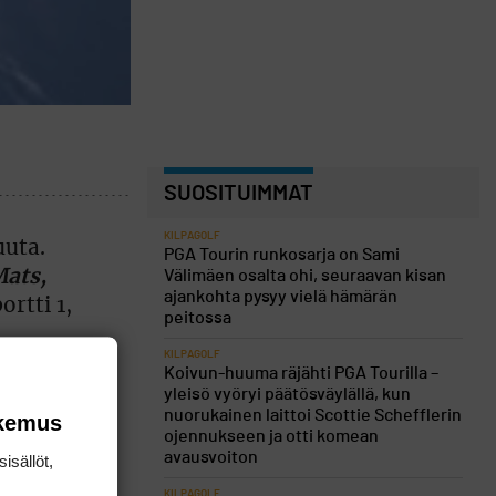
SUOSITUIMMAT
KILPAGOLF
uuta.
PGA Tourin runkosarja on Sami
Mats,
Välimäen osalta ohi, seuraavan kisan
ajankohta pysyy vielä hämärän
rtti 1,
peitossa
KILPAGOLF
Koivun-huuma räjähti PGA Tourilla –
yleisö vyöryi päätösväylällä, kun
nuorukainen laittoi Scottie Schefflerin
okemus
ojennukseen ja otti komean
avausvoiton
isällöt,
KILPAGOLF