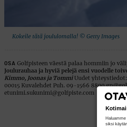
Kokeile tätä joululomalla! © Getty Images
OSA
Golfpisteen väestä palaa hommiin jo väli
Joulurauhaa ja hyviä pelejä ensi vuodelle toiv
Kimmo, Joonas ja Tommi
Uudet yhteystiedot:
00015 Kuvalehdet Puh. 09-1566 8800 gp@golf
etunimi.sukunimi@golfpiste.com
Kotimai
Haluamme ta
siksi käytäm