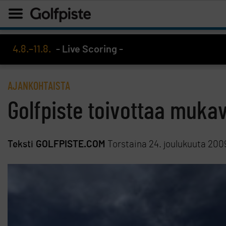
4.8.–11.8.
- Live Scoring -
AJANKOHTAISTA
Golfpiste toivottaa mukav
Teksti
GOLFPISTE.COM
Torstaina 24. joulukuuta 200