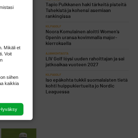
Tapio Pulkkanen haki tärkeitä pisteitä
mis­tasi
Tshekistä ja kohensi asemiaan
rankingissa
KILPAGOLF
Noora Komulainen aloitti Women’s
Openin uransa kovimmalla major-
kierroksella
. Mikäli et
i. Voit
AJANKOHTAISTA
LIV Golf löysi uuden rahoittajan ja sai
on
jatkoaikaa vuoteen 2027
KILPAGOLF
 on siihen
Iso epäkohta tukkii suomalaisten tietä
aa kaikkia
kohti huippukiertueita jo Nordic
Leaguessa
Hyväksy