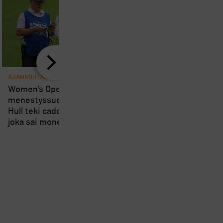
AJANKOHTAISTA
AJANKOHTAISTA
8
Women’s Openin
Loppuviikosta pelatta
menestyssuosikki Charley
Short Course SM-kisa
Hull teki caddielleen pilan,
kärsivät osallistujien
joka sai monet suuttumaan
vähyydestä