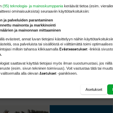
en
(95) teknologia- ja mainoskumppania
keräävät tietoa (esim. vieraile
laitteesi ominaisuuk­sista) seuraaviin käyttötarkoituksiin:
ön ja palveluiden parantaminen
nettu mainonta ja markkinointi
määrien ja mainonnan mittaaminen
 evästeet, annat luvan tietojesi käsittelyyn näihin käyttötarkoituksiin
teitä, osa palveluista tai sisällöistä ei välttämättä toimi optimaalisest
intojasi milloin tahansa klikkaamalla
-linkkiä sivust
Evästeasetukset
a.
logiat saattavat käyttää tietojasi myös ilman suostumustasi, jos niillä
peruste (esim. sivun tekninen toimivuus). Voit vastustaa tätä tai muutt
 valitsemalla alla olevan
-painikkeen.
Asetukset
Asetukset