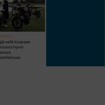
HTAISTA
järvellä kisataan
ntaina hyvin
isessa
riathlonissa