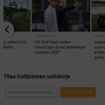
AJANKOHTAISTA
AJANKO
rot pakottivat
LIV Golf löysi uuden
Lappa
ikkelin
rahoittajan ja sai jatkoaikaa
sunnu
vuoteen 2027
eriko
golft
Tilaa Golfpisteen uutiskirje