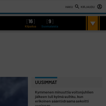
HAKU
KIRJAUDU
[
16
]
[
9
]
Kilpailua
Suomalaista
UUSIMMAT
Kymmenen minuuttia voitonjuhlien
jälkeen tuli kylmä suihku, kun
erikoinen sääntödraama sekoitti
uusinnan