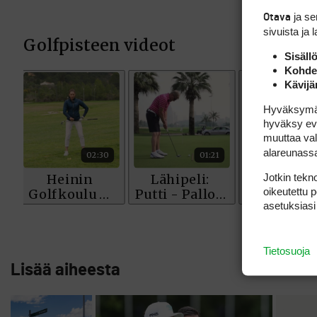
ja s
Otava
sivuista ja 
Sisäll
Kohden
Kävijä
Hyväksymällä
hyväksy eväs
muuttaa val
alareunass
Jotkin tekno
oikeutettu 
asetuksiasi
Tietosuoja
Lisää aiheesta