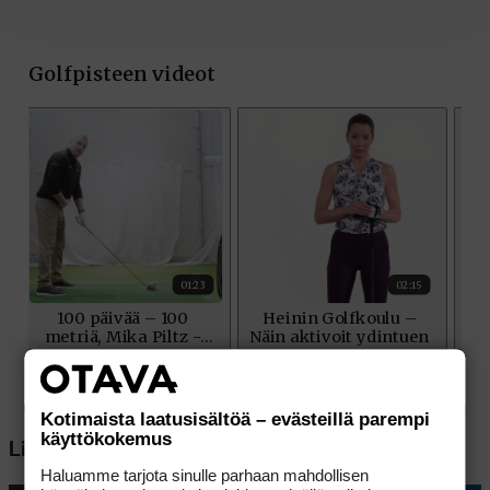
Kotimaista laatusisältöä – evästeillä parempi
käyttökokemus
Lisää aiheesta
Haluamme tarjota sinulle parhaan mahdollisen