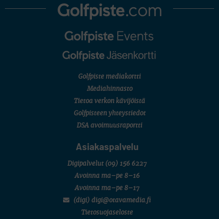
Golfpiste mediakortti
Mediahinnasto
Tietoa verkon kävijöistä
Golfpisteen yhteystiedot
DSA avoimuusraportti
Asiakaspalvelu
Digipalvelut
(09) 156 6227
Avoinna ma–pe 8–16
Avoinna ma–pe 8–17
(digi) digi@otavamedia.fi
Tietosuojaseloste