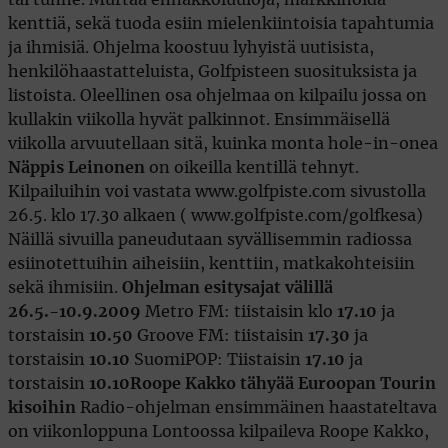
kenttiä, sekä tuoda esiin mielenkiintoisia tapahtumia
ja ihmisiä. Ohjelma koostuu lyhyistä uutisista,
henkilöhaastatteluista, Golfpisteen suosituksista ja
listoista. Oleellinen osa ohjelmaa on kilpailu jossa on
kullakin viikolla hyvät palkinnot. Ensimmäisellä
viikolla arvuutellaan sitä, kuinka monta hole-in-onea
Näppis Leinonen
on oikeilla kentillä tehnyt.
Kilpailuihin voi vastata www.golfpiste.com sivustolla
26.5. klo 17.30 alkaen ( www.golfpiste.com/golfkesa)
Näillä sivuilla paneudutaan syvällisemmin radiossa
esiinotettuihin aiheisiin, kenttiin, matkakohteisiin
sekä ihmisiin.
Ohjelman esitysajat välillä
26.5.-10.9.2009
Metro FM: tiistaisin klo
17.10
ja
torstaisin
10.50
Groove FM: tiistaisin
17.30
ja
torstaisin
10.10
SuomiPOP: Tiistaisin
17.10
ja
torstaisin
10.10
Roope Kakko tähyää Euroopan Tourin
kisoihin
Radio-ohjelman ensimmäinen haastateltava
on viikonloppuna Lontoossa kilpaileva Roope Kakko,