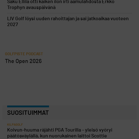
Saku Ellilä otti kaiken ilon irti aamulähdöstä Erkko
Trophyn avauspäivänä
LIV Golf löysi uuden rahoittajan ja sai jatkoaikaa vuoteen
2027
GOLFPISTE PODCAST
The Open 2026
SUOSITUIMMAT
KILPAGOLF
Koivun-huuma räjähti PGA Tourilla – yleisö vyöryi
päätösväylällä, kun nuorukainen laittoi Scottie