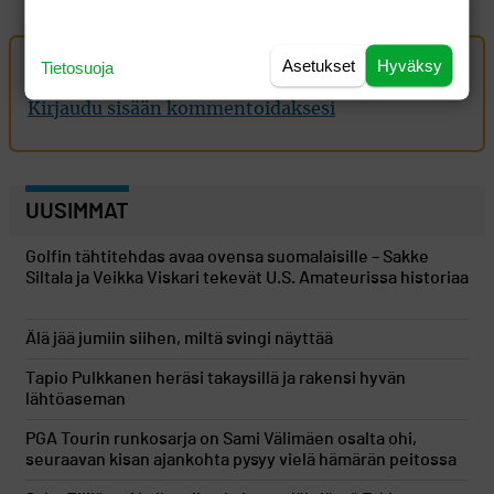
Asetukset
Hyväksy
Tietosuoja
Oma kommentti
Kirjaudu sisään kommentoidaksesi
UUSIMMAT
Golfin tähtitehdas avaa ovensa suomalaisille – Sakke
Siltala ja Veikka Viskari tekevät U.S. Amateurissa historiaa
Älä jää jumiin siihen, miltä svingi näyttää
Tapio Pulkkanen heräsi takaysillä ja rakensi hyvän
lähtöaseman
PGA Tourin runkosarja on Sami Välimäen osalta ohi,
seuraavan kisan ajankohta pysyy vielä hämärän peitossa