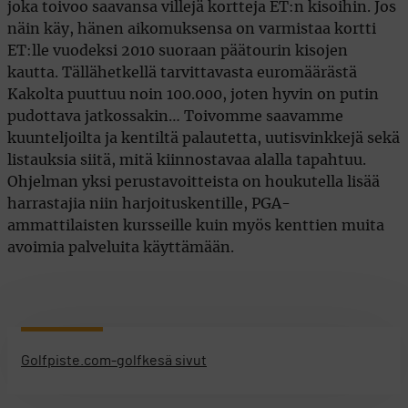
joka toivoo saavansa villejä kortteja ET:n kisoihin. Jos
näin käy, hänen aikomuksensa on varmistaa kortti
ET:lle vuodeksi 2010 suoraan päätourin kisojen
kautta. Tällähetkellä tarvittavasta euromäärästä
Kakolta puuttuu noin 100.000, joten hyvin on putin
pudottava jatkossakin… Toivomme saavamme
kuunteljoilta ja kentiltä palautetta, uutisvinkkejä sekä
listauksia siitä, mitä kiinnostavaa alalla tapahtuu.
Ohjelman yksi perustavoitteista on houkutella lisää
harrastajia niin harjoituskentille, PGA-
ammattilaisten kursseille kuin myös kenttien muita
avoimia palveluita käyttämään.
Golfpiste.com-golfkesä sivut