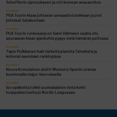
Schefflerin ojennukseen ja otti komean avausvoiton
KILPAGOLF
PGA Tourin kisaa johtavan sensaatiotulokkaan juuret
johtavat Satakuntaan
KILPAGOLF
PGA Tourin runkosarja on Sami Välimäen osalta ohi,
seuraavan kisan ajankohta pysyy vielä hämärän peitossa
KILPAGOLF
Tapio Pulkkanen haki tärkeitä pisteitä Tshekistä ja
kohensi asemiaan rankingissa
KILPAGOLF
Noora Komulainen aloitti Women’s Openin uransa
kovimmalla major-kierroksella
KILPAGOLF
Iso epäkohta tukkii suomalaisten tietä kohti
huippukiertueita jo Nordic Leaguessa