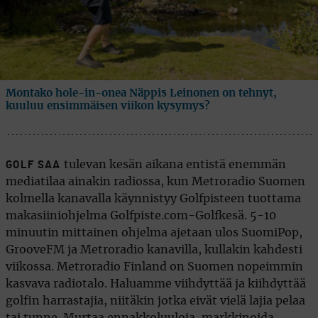
Montako hole-in-onea Näppis Leinonen on tehnyt,
kuuluu ensimmäisen viikon kysymys?
tulevan kesän aikana entistä enemmän
GOLF SAA
mediatilaa ainakin radiossa, kun Metroradio Suomen
kolmella kanavalla käynnistyy Golfpisteen tuottama
makasiiniohjelma Golfpiste.com-Golfkesä. 5-10
minuutin mittainen ohjelma ajetaan ulos SuomiPop,
GrooveFM ja Metroradio kanavilla, kullakin kahdesti
viikossa. Metroradio Finland on Suomen nopeimmin
kasvava radiotalo. Haluamme viihdyttää ja kiihdyttää
golfin harrastajia, niitäkin jotka eivät vielä lajia pelaa
tai tunne. Murtaa ennakkoluuloja, markkinoida