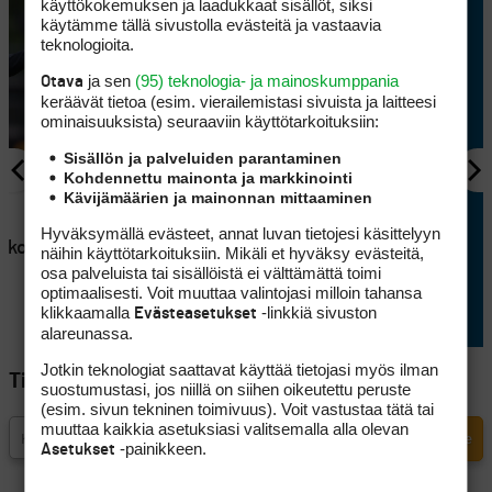
käyttökokemuksen ja laadukkaat sisällöt, siksi
käytämme tällä sivustolla evästeitä ja vastaavia
teknologioita.
ja sen
(95) teknologia- ja mainoskumppania
Otava
keräävät tietoa (esim. vierailemis­tasi sivuista ja laitteesi
ominaisuuk­sista) seuraaviin käyttötarkoituksiin:
Sisällön ja palveluiden parantaminen
Kohdennettu mainonta ja markkinointi
Kävijämäärien ja mainonnan mittaaminen
AJANKOHTAISTA
en
Lappajärvellä kisataan
Hyväksymällä evästeet, annat luvan tietojesi käsittelyyn
atkoaikaa
sunnuntaina hyvin
näihin käyttötarkoituksiin. Mikäli et hyväksy evästeitä,
osa palveluista tai sisällöistä ei välttämättä toimi
erikoisessa golftriathlonissa
optimaalisesti. Voit muuttaa valintojasi milloin tahansa
klikkaamalla
-linkkiä sivuston
Evästeasetukset
alareunassa.
Jotkin teknologiat saattavat käyttää tietojasi myös ilman
Tilaa Golfpisteen uutiskirje
suostumustasi, jos niillä on siihen oikeutettu peruste
(esim. sivun tekninen toimivuus). Voit vastustaa tätä tai
muuttaa kaikkia asetuksiasi valitsemalla alla olevan
-painikkeen.
Asetukset