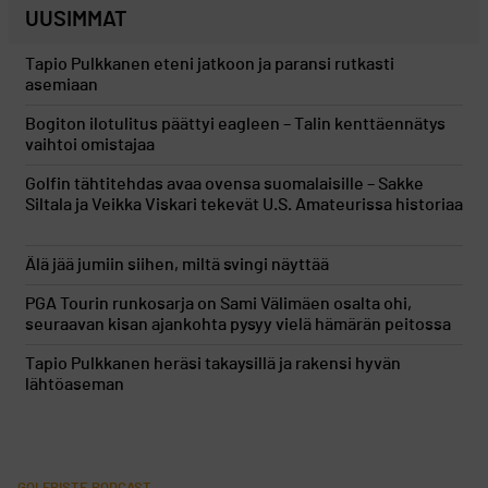
UUSIMMAT
Tapio Pulkkanen eteni jatkoon ja paransi rutkasti
asemiaan
Bogiton ilotulitus päättyi eagleen – Talin kenttäennätys
vaihtoi omistajaa
Golfin tähtitehdas avaa ovensa suomalaisille – Sakke
Siltala ja Veikka Viskari tekevät U.S. Amateurissa historiaa
Älä jää jumiin siihen, miltä svingi näyttää
PGA Tourin runkosarja on Sami Välimäen osalta ohi,
seuraavan kisan ajankohta pysyy vielä hämärän peitossa
Tapio Pulkkanen heräsi takaysillä ja rakensi hyvän
lähtöaseman