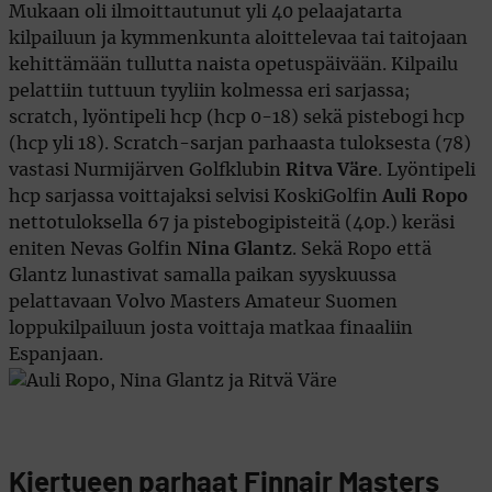
Mukaan oli ilmoittautunut yli 40 pelaajatarta
kilpailuun ja kymmenkunta aloittelevaa tai taitojaan
kehittämään tullutta naista opetuspäivään. Kilpailu
pelattiin tuttuun tyyliin kolmessa eri sarjassa;
scratch, lyöntipeli hcp (hcp 0-18) sekä pistebogi hcp
(hcp yli 18). Scratch-sarjan parhaasta tuloksesta (78)
vastasi Nurmijärven Golfklubin
Ritva Väre
. Lyöntipeli
hcp sarjassa voittajaksi selvisi KoskiGolfin
Auli Ropo
nettotuloksella 67 ja pistebogipisteitä (40p.) keräsi
eniten Nevas Golfin
Nina Glantz
. Sekä Ropo että
Glantz lunastivat samalla paikan syyskuussa
pelattavaan Volvo Masters Amateur Suomen
loppukilpailuun josta voittaja matkaa finaaliin
Espanjaan.
Kiertueen parhaat Finnair Masters