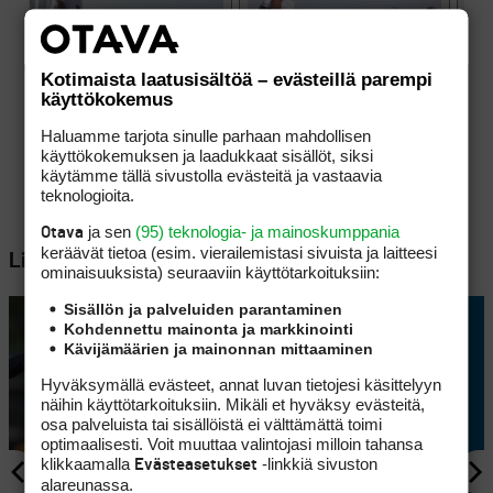
Kotimaista laatusisältöä – evästeillä parempi
käyttökokemus
Haluamme tarjota sinulle parhaan mahdollisen
käyttökokemuksen ja laadukkaat sisällöt, siksi
käytämme tällä sivustolla evästeitä ja vastaavia
teknologioita.
ja sen
(95) teknologia- ja mainoskumppania
Otava
keräävät tietoa (esim. vierailemis­tasi sivuista ja laitteesi
Lisää aiheesta
ominaisuuk­sista) seuraaviin käyttötarkoituksiin:
Sisällön ja palveluiden parantaminen
Kohdennettu mainonta ja markkinointi
Kävijämäärien ja mainonnan mittaaminen
Hyväksymällä evästeet, annat luvan tietojesi käsittelyyn
näihin käyttötarkoituksiin. Mikäli et hyväksy evästeitä,
osa palveluista tai sisällöistä ei välttämättä toimi
optimaalisesti. Voit muuttaa valintojasi milloin tahansa
klikkaamalla
-linkkiä sivuston
Evästeasetukset
alareunassa.