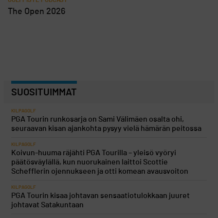
GOLFPISTE PODCAST
The Open 2026
SUOSITUIMMAT
KILPAGOLF
PGA Tourin runkosarja on Sami Välimäen osalta ohi,
seuraavan kisan ajankohta pysyy vielä hämärän peitossa
KILPAGOLF
Koivun-huuma räjähti PGA Tourilla – yleisö vyöryi
päätösväylällä, kun nuorukainen laittoi Scottie
Schefflerin ojennukseen ja otti komean avausvoiton
KILPAGOLF
PGA Tourin kisaa johtavan sensaatiotulokkaan juuret
johtavat Satakuntaan