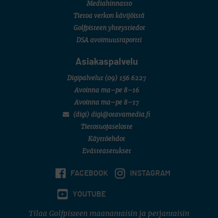
Mediahinnasto
Tietoa verkon kävijöistä
Golfpisteen yhteystiedot
DSA avoimuusraportti
Asiakaspalvelu
Digipalvelut
(09) 156 6227
Avoinna ma–pe 8–16
Avoinna ma–pe 8–17
(digi) digi@otavamedia.fi
Tietosuojaseloste
Käyttöehdot
Evästeasetukset
FACEBOOK
INSTAGRAM
YOUTUBE
Tilaa Golfpisteen maanantaisin ja perjantaisin