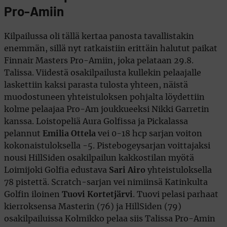
Pro-Amiin
Kilpailussa oli tällä kertaa panosta tavallistakin
enemmän, sillä nyt ratkaistiin erittäin halutut paikat
Finnair Masters Pro-Amiin, joka pelataan 29.8.
Talissa. Viidestä osakilpailusta kullekin pelaajalle
laskettiin kaksi parasta tulosta yhteen, näistä
muodostuneen yhteistuloksen pohjalta löydettiin
kolme pelaajaa Pro-Am joukkueeksi Nikki Garretin
kanssa. Loistopeliä Aura Golfissa ja Pickalassa
pelannut
Emilia Ottela
vei 0-18 hcp sarjan voiton
kokonaistuloksella -5. Pistebogeysarjan voittajaksi
nousi HillSiden osakilpailun kakkostilan myötä
Loimijoki Golfia edustava
Sari Airo
yhteistuloksella
78 pistettä. Scratch-sarjan vei nimiinsä Katinkulta
Golfin iloinen
Tuovi Kortetjärvi
. Tuovi pelasi parhaat
kierroksensa Masterin (76) ja HillSiden (79)
osakilpailuissa Kolmikko pelaa siis Talissa Pro-Amin