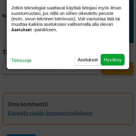
AJANKOHTAISTA
Jotkin teknologiat saattavat käyttää tietojasi myös ilman
en
Lappajärvellä kisataan
suostumustasi, jos niillä on siihen oikeutettu peruste
atkoaikaa
sunnuntaina hyvin
(esim. sivun tekninen toimivuus). Voit vastustaa tätä tai
erikoisessa golftriathlonissa
muuttaa kaikkia asetuksiasi valitsemalla alla olevan
-painikkeen.
Asetukset
Tilaa Golfpisteen uutiskirje
Asetukset
Hyväksy
Tietosuoja
Oma kommentti
Kirjaudu sisään kommentoidaksesi