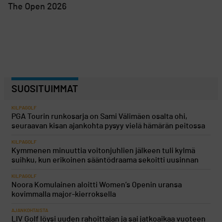
The Open 2026
SUOSITUIMMAT
KILPAGOLF
PGA Tourin runkosarja on Sami Välimäen osalta ohi,
seuraavan kisan ajankohta pysyy vielä hämärän peitossa
KILPAGOLF
Kymmenen minuuttia voitonjuhlien jälkeen tuli kylmä
suihku, kun erikoinen sääntödraama sekoitti uusinnan
KILPAGOLF
Noora Komulainen aloitti Women’s Openin uransa
kovimmalla major-kierroksella
AJANKOHTAISTA
LIV Golf löysi uuden rahoittajan ja sai jatkoaikaa vuoteen