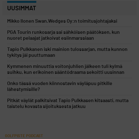
UUSIMMAT
Mikko Ilonen Swan.Wedges Oy:n toimitusjohtajaksi
PGA Tourin runkosarja sai sähköisen päätöksen, kun
nuoret pelaajat jatkoivat esiinmarssiaan
Tapio Pulkkanen iski mainion tulossarjan, mutta kunnon
tykitys jäi puuttumaan
Kymmenen minuuttia voitonjuhlien jälkeen tuli kylmä
suihku, kun erikoinen sääntödraama sekoitti uusinnan
Onko tässä vuoden kiinnostavin väyläpuu pitkille
lähestymisille?
Pitkät väylät palkitsivat Tapio Pulkkasen kitsaasti, mutta
taistelu kovasta sijoituksesta jatkuu
GOLFPISTE PODCAST