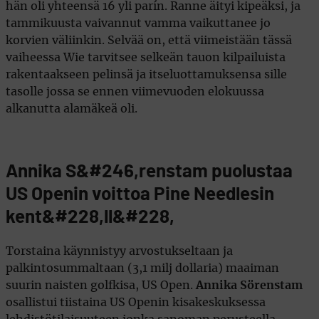
hän oli yhteensä 16 yli parín. Ranne äityi kipeäksi, ja
tammikuusta vaivannut vamma vaikuttanee jo
korvien väliinkin. Selvää on, että viimeistään tässä
vaiheessa Wie tarvitsee selkeän tauon kilpailuista
rakentaakseen pelinsä ja itseluottamuksensa sille
tasolle jossa se ennen viimevuoden elokuussa
alkanutta alamäkeä oli.
Annika S&#246,renstam puolustaa
US Openin voittoa Pine Needlesin
kent&#228,ll&#228,
Torstaina käynnistyy arvostukseltaan ja
palkintosummaltaan (3,1 milj dollaria) maaiman
suurin naisten golfkisa, US Open.
Annika Sörenstam
osallistui tiistaina US Openin kisakeskuksessa