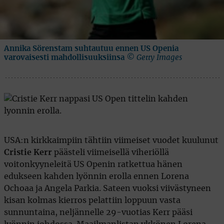
Annika Sörenstam suhtautuu ennen US Openia
varovaisesti mahdollisuuksiinsa
© Getty Images
USA:n kirkkaimpiin tähtiin viimeiset vuodet kuulunut
Cristie Kerr
päästeli viimeisellä viheriöllä
voitonkyyneleitä US Openin ratkettua hänen
edukseen kahden lyönnin erolla ennen Lorena
Ochoaa ja Angela Parkia. Sateen vuoksi viivästyneen
kisan kolmas kierros pelattiin loppuun vasta
sunnuntaina, neljännelle 29-vuotias Kerr pääsi