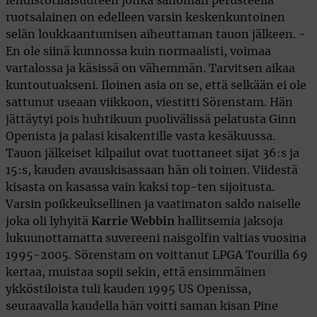
lehdistötilaisuuteen jonka sanoman perusteella
ruotsalainen on edelleen varsin keskenkuntoinen
selän loukkaantumisen aiheuttaman tauon jälkeen. -
En ole siinä kunnossa kuin normaalisti, voimaa
vartalossa ja käsissä on vähemmän. Tarvitsen aikaa
kuntoutuakseni. Iloinen asia on se, että selkään ei ole
sattunut useaan viikkoon, viestitti Sörenstam. Hän
jättäytyi pois huhtikuun puolivälissä pelatusta Ginn
Openista ja palasi kisakentille vasta kesäkuussa.
Tauon jälkeiset kilpailut ovat tuottaneet sijat 36:s ja
15:s, kauden avauskisassaan hän oli toinen. Viidestä
kisasta on kasassa vain kaksi top-ten sijoitusta.
Varsin poikkeuksellinen ja vaatimaton saldo naiselle
joka oli lyhyitä
Karrie Webbin
hallitsemia jaksoja
lukuunottamatta suvereeni naisgolfin valtias vuosina
1995-2005. Sörenstam on voittanut LPGA Tourilla 69
kertaa, muistaa sopii sekin, että ensimmäinen
ykköstiloista tuli kauden 1995 US Openissa,
seuraavalla kaudella hän voitti saman kisan Pine