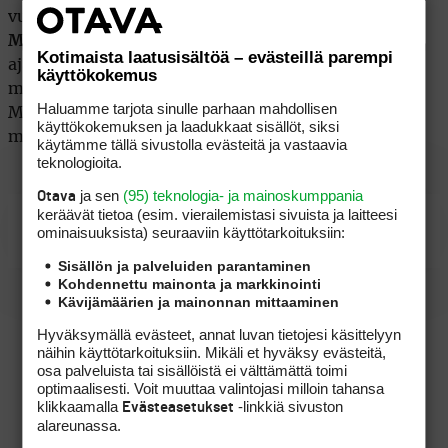
vuotta vastikään täyttänyt
Julie Inkster
. Myös
Michelle Wie
on mukana. Viimeisen 11 kuukauden
Kotimaista laatusisältöä – evästeillä parempi
ajan surkeasti pelanneen 17-vuotiaan
käyttökokemus
mahdollisuuksiin uskoo tällähetkellä kovin harva.
Haluamme tarjota sinulle parhaan mahdollisen
Minea Blomqvist osallistui US Openin karsintoihin
käyttökokemuksen ja laadukkaat sisällöt, siksi
mutta jäi tuloksin 83-83 kauas kisapaikasta.
käytämme tällä sivustolla evästeitä ja vastaavia
teknologioita.
ja sen
(95) teknologia- ja mainoskumppania
Otava
keräävät tietoa (esim. vierailemis­tasi sivuista ja laitteesi
US Open
ominaisuuk­sista) seuraaviin käyttötarkoituksiin:
Sisällön ja palveluiden parantaminen
Kohdennettu mainonta ja markkinointi
Kävijämäärien ja mainonnan mittaaminen
Hyväksymällä evästeet, annat luvan tietojesi käsittelyyn
näihin käyttötarkoituksiin. Mikäli et hyväksy evästeitä,
osa palveluista tai sisällöistä ei välttämättä toimi
optimaalisesti. Voit muuttaa valintojasi milloin tahansa
klikkaamalla
-linkkiä sivuston
Evästeasetukset
alareunassa.