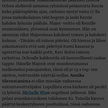
lyönnin johdossa. Maailmanlistan ykkönen Lorena
Ochoa ahdisteli samassa ryhmässä pelannutta Kerria
koko päätöspäivän ajan, ratkaisu syntyi vasta 17:lla
jossa meksikolainen teki bogeyn ja laski Kerrin
kahden lyönnin päähän. Major-voitto oli Kerrille
ensimmäinen, yhteensä uran kymmenes. Hän on
aiemmin ollut Majoreisssa kahdesti toinen ja kahdesti
kolmas. -Tänään oli minun päiväni. Oli hienoa ja lähes
uskomatonta että sain pidettyä itseni kasassa ja
upotettua nuo kaikki putit, Kerr iloitsi taiston
ratkettua. Ochoalle kakkostila oli luonnollisesti raskas
tappio. Hänelle Majorit ovat muodostumassa
melkoiseksi painajaiseksi, tämä oli jo 13:s top-ten
sijoitus, voittosaldo näyttää nollaa.
Annika
Sörenstamista
ei ollut missään vaiheessa
voitontavoittelijaksi. Lopullista eroa kärkeen oli peräti
13 lyöntiä.
Michelle Wie
n
ongelmat jatkuvat. Hän
pelasi avauskierrroksen tulokseen 82. Toisella kierros
päättyi keskeytykseen puolivälissä, tässä vaiheessa