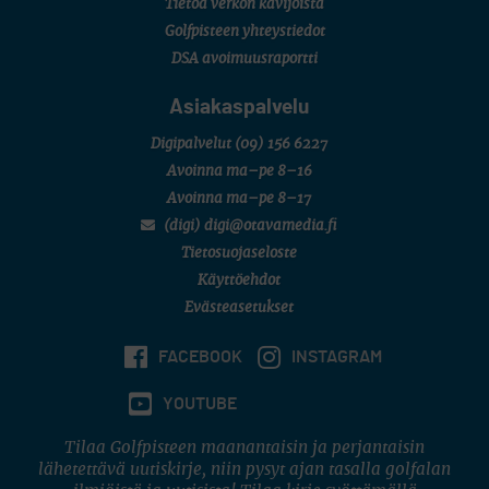
Tietoa verkon kävijöistä
Golfpisteen yhteystiedot
DSA avoimuusraportti
Asiakaspalvelu
Digipalvelut
(09) 156 6227
Avoinna ma–pe 8–16
Avoinna ma–pe 8–17
(digi) digi@otavamedia.fi
Tietosuojaseloste
Käyttöehdot
Evästeasetukset
FACEBOOK
INSTAGRAM
YOUTUBE
Tilaa Golfpisteen maanantaisin ja perjantaisin
lähetettävä uutiskirje, niin pysyt ajan tasalla golfalan