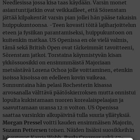
Needlesissa jossa kisa taas käydään. Varsin monet
asiantuntijatkin ovat veikkailleet, että Sörenstam
jättää kilpakentät varsin pian jollei hän pääse takaisin
huippukuntoonsa. -Teen kovasti töitä lajiharjoittelun
eteen ja fysiikan parantamiseksi, huippukuntoon on
kuitenkin matkaa. US Openissa en ole vielä valmis,
tämä sekä British Open ovat tärkeimmät tavoitteeni,
Sörenstam jatkoi. Torstaina käynnistyvän kisan
ykkössuosikki on ensimmmäistä Majoriaan
metsästävä Lorena Ochoa jolle voittaminen, etenkin
isoissa kisoissa on edelleen kovin vaikeaa.
Sunnuntaina hän pelasi Rochesterin kisassa
arvosanalla välttävä päätöskierroksen mutta onnistui
lopulta kukistamaan nuoren korealaispelaajan ja
saavuttamaan uransa 12:n voiton. US Openissa
saattaa varsinkin alkupäivinä tulla suuria yllätyksiä.
Morgan Pressel
voitti kauden ensimmäisen Majorin,
Suzann Pettersen
toisen. Näiden lisäksi suosikkeihin
lukeutuvat Karrie Webb,
Paula Creamer
sekä 47-