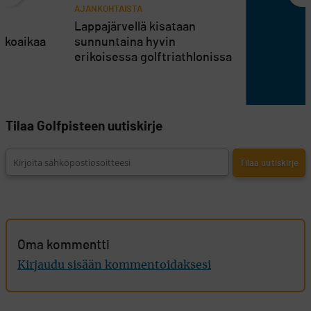
AJANKOHTAISTA
en
Lappajärvellä kisataan
atkoaikaa
sunnuntaina hyvin
erikoisessa golftriathlonissa
Tilaa Golfpisteen uutiskirje
Oma kommentti
Kirjaudu sisään kommentoidaksesi