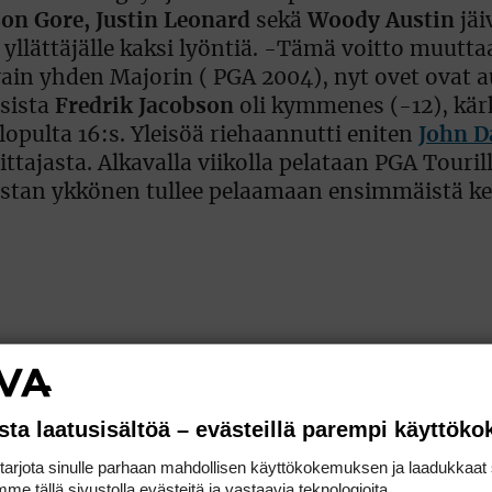
son Gore, Justin Leonard
sekä
Woody Austin
jäi
 yllättäjälle kaksi lyöntiä. -Tämä voitto muutt
in yhden Majorin ( PGA 2004), nyt ovet ovat au
isista
Fredrik Jacobson
oli kymmenes (-12), kä
 lopulta 16:s. Yleisöä riehaannutti eniten
John D
ttajasta. Alkavalla viikolla pelataan PGA Touril
stan ykkönen tullee pelaamaan ensimmäistä ker
keskipistein&#228, Michiganiss
sta laatusisältöä – evästeillä parempi käyttök
ssaan kahdesti niukasti hopealle. Colonial-ken
rjota sinulle parhaan mahdollisen käyttökokemuksen ja laadukkaat s
 Cabreralle hävinneenä. Kauden avausvoitto on 
me tällä sivustolla evästeitä ja vastaavia teknologioita.