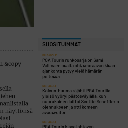
SUOSITUIMMAT
KILPAGOLF
PGA Tourin runkosarja on Sami
Välimäen osalta ohi, seuraavan kisan
ajankohta pysyy vielä hämärän
peitossa
KILPAGOLF
sella
Koivun-huuma räjähti PGA Tourilla –
miehen
yleisö vyöryi päätösväylällä, kun
nuorukainen laittoi Scottie Schefflerin
manlistalla
ojennukseen ja otti komean
nen näyttönsä
avausvoiton
lasi
KILPAGOLF
 reiän
PGA Tourin kisaa johtavan