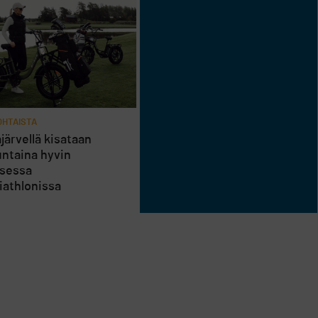
HTAISTA
järvellä kisataan
ntaina hyvin
isessa
riathlonissa