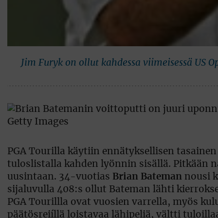
Jim Furyk on ollut kahdessa viimeisessä US 
PGA Tourilla käytiin ennätyksellisen tasainen 
tuloslistalla kahden lyönnin sisällä. Pitkään n
uusintaan. 34-vuotias
Brian Bateman
nousi k
sijaluvulla 408:s ollut Bateman lähti kierrok
PGA Tourillla ovat vuosien varrella, myös kulu
päätösreiíllä loistavaa lähipeliä, vältti tuloi