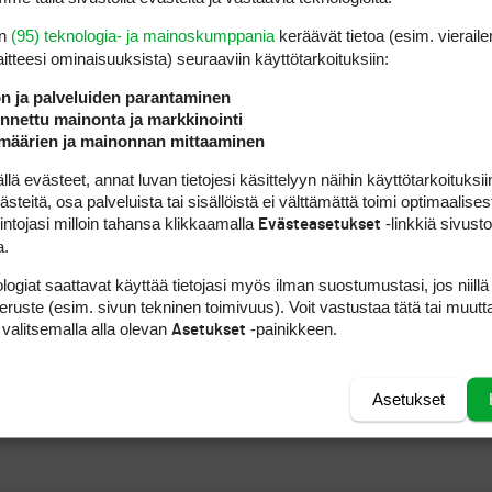
iikonlopun PGA Tourin kisassa ykkössuosikki 
en
(95) teknologia- ja mainoskumppania
keräävät tietoa (esim. vieraile
neet Tiger Woods ja Vijay Singh jäivät viimetin
laitteesi ominaisuuk­sista) seuraaviin käyttötarkoituksiin:
ldo, 34 perättäistä kierrosta alle parín, hän vo
ön ja palveluiden parantaminen
äkin pelata reilusti alle parín, mutta silti maltt
nettu mainonta ja markkinointi
oskaan ole ollut sellaiseksi yleisönvillitsijäksi
määrien ja mainonnan mittaaminen
. ”Wild Thing” pelasi torstaina ensimmäistä ke
 evästeet, annat luvan tietojesi käsittelyyn näihin käyttötarkoituksiin
 70 lyönnin rajan. 41-vuotias Daly osoitti vast
teitä, osa palveluista tai sisällöistä ei välttämättä toimi optimaalisest
iehen Skins Gamesit. Loppuviikolla nähdään, 
intojasi milloin tahansa klikkaamalla
-linkkiä sivust
Evästeasetukset
a.
Major-voittaja uhkaamaan neljän kierroksen lyön
kisaa johtaa selkävammoistaan parantunut
Rocc
logiat saattavat käyttää tietojasi myös ilman suostumustasi, jos niillä
ksen 67 pelannut
Fredrik Jacobson
.
peruste (esim. sivun tekninen toimivuus). Voit vastustaa tätä tai muutt
 valitsemalla alla olevan
-painikkeen.
Asetukset
Asetukset