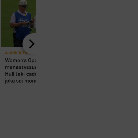
AJANKOHTAISTA
AJANKOHTAISTA
8
Women’s Openin
Loppuviikosta pelatta
menestyssuosikki Charley
Short Course SM-kisa
Hull teki caddielleen pilan,
kärsivät osallistujien
joka sai monet suuttumaan
vähyydestä