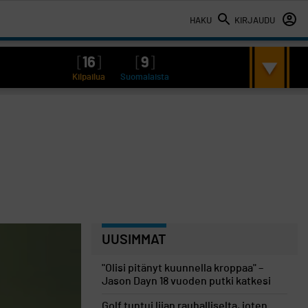
HAKU
KIRJAUDU
[
16
]
[
9
]
Kilpailua
Suomalaista
UUSIMMAT
"Olisi pitänyt kuunnella kroppaa" –
Jason Dayn 18 vuoden putki katkesi
Golf tuntui liian rauhalliselta, joten