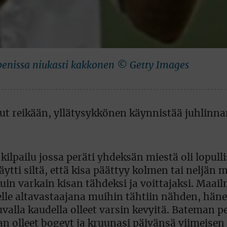
Openissa niukasti kakkonen © Getty Images
kilpailu jossa peräti yhdeksän miestä oli lopulli
äytti siltä, että kisa päättyy kolmen tai neljän 
uin varkain kisan tähdeksi ja voittajaksi. Maail
selle altavastaajana muihin tähtiin nähden, hä
valla kaudella olleet varsin kevyitä. Bateman pe
llaan olleet bogeyt ja kruunasi päivänsä viimeisen