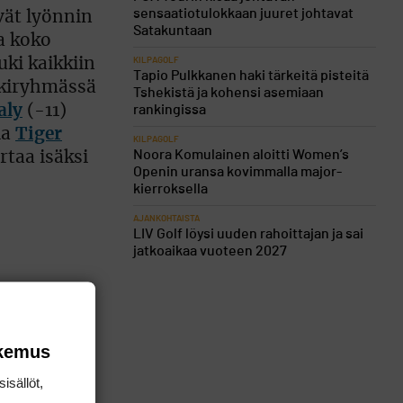
sensaatiotulokkaan juuret johtavat
vät lyönnin
Satakuntaan
aa koko
ki kaikkiin
KILPAGOLF
Tapio Pulkkanen haki tärkeitä pisteitä
rkiryhmässä
Tshekistä ja kohensi asemiaan
aly
(-11)
rankingissa
la
Tiger
KILPAGOLF
Noora Komulainen aloitti Women’s
taa isäksi
Openin uransa kovimmalla major-
kierroksella
AJANKOHTAISTA
LIV Golf löysi uuden rahoittajan ja sai
jatkoaikaa vuoteen 2027
a
okemus
tällä
isällöt,
vielä