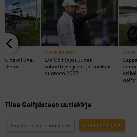
AJANKOHTAISTA
AJANKO
rot pakottivat
LIV Golf löysi uuden
Lappa
ikkelin
rahoittajan ja sai jatkoaikaa
sunnu
vuoteen 2027
eriko
golft
Tilaa Golfpisteen uutiskirje