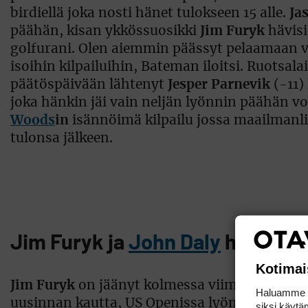
birdiellä joka nosti hänet tulokseen 15 alle.
Ja
päähän, kisan ykkössuosikki
Jim Furyk
hävisi
golfurani. Olen aiemmin päässyt pelaamaan va
isoihin kilpailuihin, Bateman iloitsi. Ruotsala
päätöspäivään lähtenyt
Jesper Parnevik
(-11)
joka hänkin jäi vain neljän lyönnin päähän voi
Woods
in
isännöimä kilpailu jossa maailmanli
tulonsa jälkeen.
Jim Furyk ja
John Daly
huomion 
Kotimai
Jim Furyk
on jäänyt kolmessa viimeisessä kisa
Haluamme ta
uusinnan kautta, US Openissa lyönnillä Angel
siksi käytäm