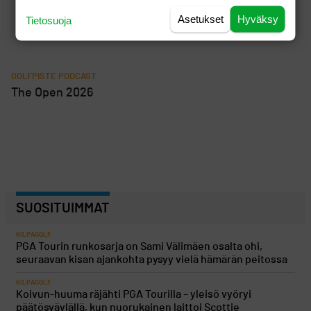
Asetukset
Hyväksy
Tietosuoja
GOLFPISTE PODCAST
The Open 2026
SUOSITUIMMAT
KILPAGOLF
PGA Tourin runkosarja on Sami Välimäen osalta ohi,
seuraavan kisan ajankohta pysyy vielä hämärän peitossa
KILPAGOLF
Koivun-huuma räjähti PGA Tourilla – yleisö vyöryi
päätösväylällä, kun nuorukainen laittoi Scottie