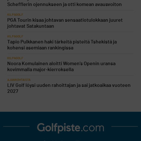
Schefflerin ojennukseen ja otti komean avausvoiton
KILPAGOLF
PGA Tourin kisaa johtavan sensaatiotulokkaan juuret
johtavat Satakuntaan
KILPAGOLF
Tapio Pulkkanen haki tärkeitä pisteitä Tshekistä ja
kohensi asemiaan rankingissa
KILPAGOLF
Noora Komulainen aloitti Women’s Openin uransa
kovimmalla major-kierroksella
AJANKOHTAISTA
LIV Golf löysi uuden rahoittajan ja sai jatkoaikaa vuoteen
2027