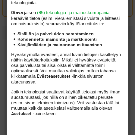
teknologioita.
Kirjaudu sisään kommentoidaksesi
ja sen
(95) teknologia- ja mainoskumppania
Otava
keräävät tietoa (esim. vierailemis­tasi sivuista ja laitteesi
ominaisuuk­sista) seuraaviin käyttötarkoituksiin:
UUSIMMAT
Sisällön ja palveluiden parantaminen
Kohdennettu mainonta ja markkinointi
Kävijämäärien ja mainonnan mittaaminen
Eppu Normaali siivitti Konsta Jutilan Erkko Trophyn
voittoon
Hyväksymällä evästeet, annat luvan tietojesi käsittelyyn
näihin käyttötarkoituksiin. Mikäli et hyväksy evästeitä,
"Olisi pitänyt kuunnella kroppaa" – Jason Dayn 18 vuoden
osa palveluista tai sisällöistä ei välttämättä toimi
putki katkesi
optimaalisesti. Voit muuttaa valintojasi milloin tahansa
klikkaamalla
-linkkiä sivuston
Evästeasetukset
Golf tuntui liian rauhalliselta, joten ammattilaispelaaja
alareunassa.
Eetu Isometsä vaihtoi päälajikseen hiihdon
Jotkin teknologiat saattavat käyttää tietojasi myös ilman
Tapio Pulkkanen eteni jatkoon ja paransi rutkasti
suostumustasi, jos niillä on siihen oikeutettu peruste
asemiaan
(esim. sivun tekninen toimivuus). Voit vastustaa tätä tai
muuttaa kaikkia asetuksiasi valitsemalla alla olevan
Bogiton ilotulitus päättyi eagleen – Talin kenttäennätys
-painikkeen.
Asetukset
vaihtoi omistajaa
Golfin tähtitehdas avaa ovensa suomalaisille – Sakke
Siltala ja Veikka Viskari tekevät U.S. Amateurissa historiaa