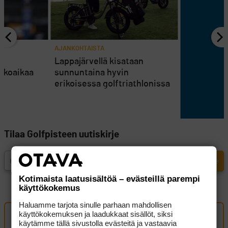
AJANKOHTAISTA
en
Lappajärvellä kisataan
atkoaikaa
sunnuntaina hyvin
erikoisessa golftriathlonissa
Tilaa Golfpisteen uutiskirje
Kotimaista laatusisältöä – evästeillä parempi
käyttökokemus
Haluamme tarjota sinulle parhaan mahdollisen
käyttökokemuksen ja laadukkaat sisällöt, siksi
Oma kommentti
käytämme tällä sivustolla evästeitä ja vastaavia