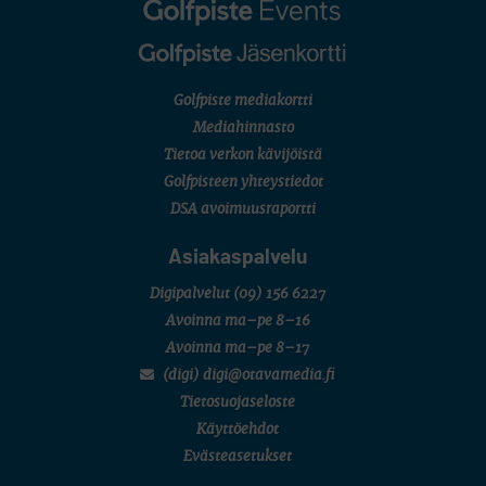
Golfpiste mediakortti
Mediahinnasto
Tietoa verkon kävijöistä
Golfpisteen yhteystiedot
DSA avoimuusraportti
Asiakaspalvelu
Digipalvelut
(09) 156 6227
Avoinna ma–pe 8–16
Avoinna ma–pe 8–17
(digi) digi@otavamedia.fi
Tietosuojaseloste
Käyttöehdot
Evästeasetukset