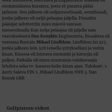
seka Suomesta, Ruotsista ja Englannista. Kisassa oli
ensimmäisena karsinta, josta 16 parasta pääsi
jatkoon. Sen jalkeen oli neljannesfinaali, semifinaali,
jonka jalkeen oli neljä pelaajaa jaljella. Finaaliin
pääsijat selvitettiin mies miestä vastaan
menetelmalla Kun nelja pelaajaa oli jaljella sain
vastuksekseni
Dan Konykin
Englannista, finaalissa oli
vastassa Ruotsin
Mikael Lindblom
. Lindblom loi 327,
jonka jalkeen loin 328 toisella yrityksellani ja voitin
kisan. Kisassa oli loistava meininki ja katsojia oli
paljon. Paikalla oli myos muutamia valokuvaajia
lehdista seka tv-kamera koko kisan ajan. Tulokset: 1.
Antti Saleva FIN 2. Mikael Lindblom SWE 3. Dan
Konyk GBR