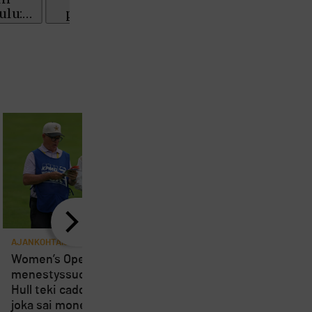
AJANKOHTAISTA
AJANKOHTAISTA
8
Women’s Openin
Loppuviikosta pelatta
menestyssuosikki Charley
Short Course SM-kisa
Hull teki caddielleen pilan,
kärsivät osallistujien
joka sai monet suuttumaan
vähyydestä