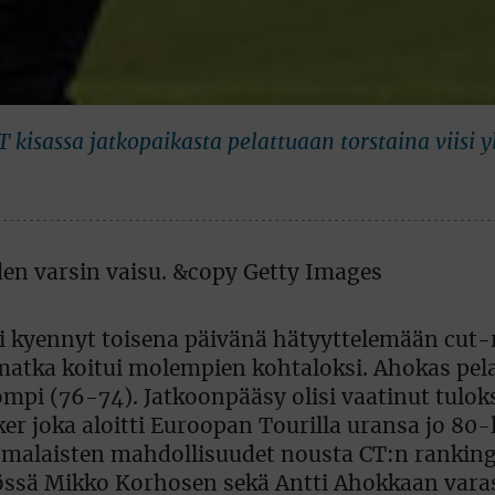
 kisassa jatkopaikasta pelattuaan torstaina viisi y
i kyennyt toisena päivänä hätyyttelemään cut-
imatka koitui molempien kohtaloksi. Ahokas pela
mpi (76-74). Jatkoonpääsy olisi vaatinut tulok
ker joka aloitti Euroopan Tourilla uransa jo 80-
Suomalaisten mahdollisuudet nousta CT:n ranking
össä Mikko Korhosen sekä Antti Ahokkaan vara