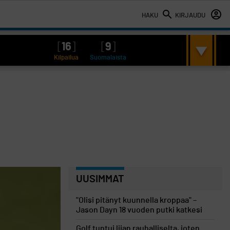
HAKU
KIRJAUDU
[
16
]
[
9
]
Kilpailua
Suomalaista
UUSIMMAT
"Olisi pitänyt kuunnella kroppaa" –
Jason Dayn 18 vuoden putki katkesi
Golf tuntui liian rauhalliselta, joten