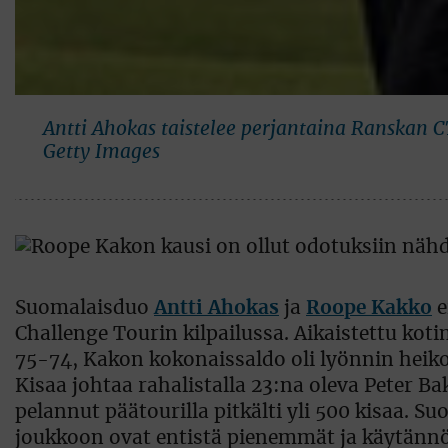
Antti Ahokas taistelee perjantaina Ranskan CT
Getty Images
Suomalaisduo
Antti Ahokas
ja
Roope Kakko
e
Challenge Tourin kilpailussa. Aikaistettu kot
75-74, Kakon kokonaissaldo oli lyönnin heiko
Kisaa johtaa rahalistalla 23:na oleva Peter Ba
pelannut päätourilla pitkälti yli 500 kisaa. 
joukkoon ovat entistä pienemmät ja käytänn