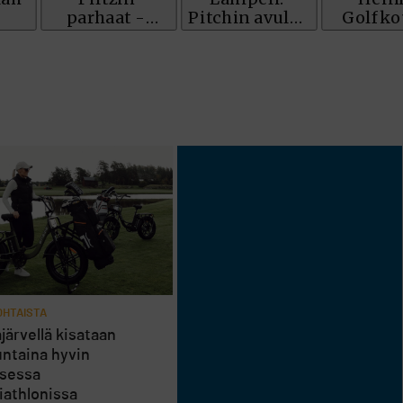
HTAISTA
järvellä kisataan
ntaina hyvin
isessa
riathlonissa