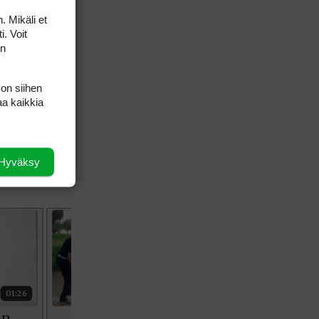
halistalla
. Mikäli et
a karisi jo
i. Voit
 sekä 76.
on
köön
n 62:s,
 on siihen
ee toisen
aa kaikkia
tystä.
Hyväksy