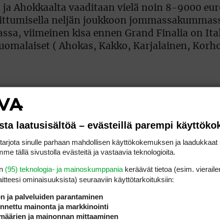
lta ja Ahokkaalta vaaditaan vielä noin 8-9000 eu
sijoittumisella neljän joukkoon jommassakummas
sassa, viimeinen kisa ennen Grand Finalia on Ita
t suomalaiset ( Ahokas, Kakko, Karjalainen, Kor
sta laatusisältöä – evästeillä parempi käyttök
olla kiritt&#228,v&#228,&#228,
rjota sinulle parhaan mahdollisen käyttökokemuksen ja laadukkaat s
me tällä sivustolla evästeitä ja vastaavia teknologioita.
en
(95) teknologia- ja mainoskumppania
keräävät tietoa (esim. vieraile
laitteesi ominaisuuk­sista) seuraaviin käyttötarkoituksiin:
lpailun kärkikaksikko
Romain Bechu
ja
Peter Ba
kalaismamatööri pelaa elämänsä ensimmäistä C
ön ja palveluiden parantaminen
nettu mainonta ja markkinointi
r on pelannut pelkästään Euroopan Tourilla yli 
määrien ja mainonnan mittaaminen