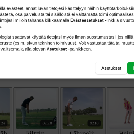
kseen 63, seitsemän alle. Baker joka on CT:n ra
 evästeet, annat luvan tietojesi käsittelyyn näihin käyttötarkoituksiin
 päässä. Suomalaisten menestystoiveista suuri os
teitä, osa palveluista tai sisällöistä ei välttämättä toimi optimaalisest
elasivat aamupäivällä, ja saivat tuloksikseen 75
intojasi milloin tahansa klikkaamalla
-linkkiä sivust
Evästeasetukset
antaina 70 lyönnin alittamista, kärkikymmenik
a.
aikeaa. Ahokas on ennen viikonloppua rahalista
logiat saattavat käyttää tietojasi myös ilman suostumustasi, jos niillä
Touria kiertäville mahdollinen reitti ET:lle kulk
peruste (esim. sivun tekninen toimivuus). Voit vastustaa tätä tai muutt
sä varsinaisessa CT:n kisassa tule suurta menes
 valitsemalla alla olevan
-painikkeen.
Asetukset
Asetukset