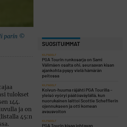
li parín ©
SUOSITUIMMAT
KILPAGOLF
PGA Tourin runkosarja on Sami
Välimäen osalta ohi, seuraavan kisan
ajankohta pysyy vielä hämärän
peitossa
KILPAGOLF
rajaa
Koivun-huuma räjähti PGA Tourilla –
si tulokset
yleisö vyöryi päätösväylällä, kun
nuorukainen laittoi Scottie Schefflerin
sen 144.
ojennukseen ja otti komean
luvulla ja on
avausvoiton
listalla 45:n
KILPAGOLF
ssa.
PGA Tourin kisaa johtavan