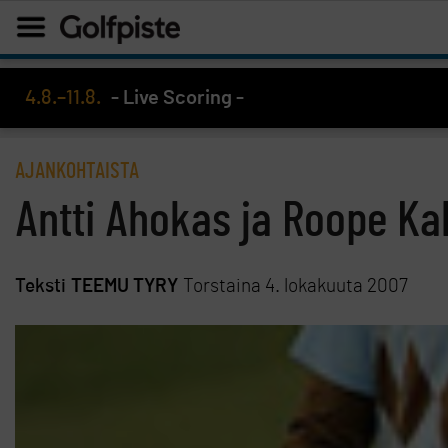
4.8.–11.8.
- Live Scoring -
AJANKOHTAISTA
Antti Ahokas ja Roope K
Teksti
TEEMU TYRY
Torstaina 4. lokakuuta 2007