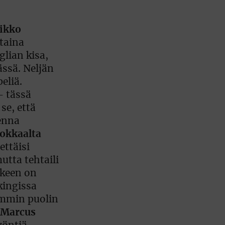
ikko
taina
lian kisa,
ssä. Neljän
eliä.
– tässä
se, että
enna
hokkaalta
ettäisi
utta tehtaili
rkeen on
kingissa
emmin puolin
Marcus