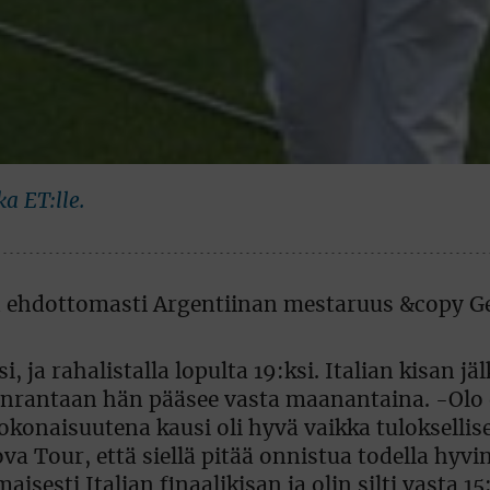
a ET:lle.
i, ja rahalistalla lopulta 19:ksi. Italian kisan jäl
nrantaan hän pääsee vasta maanantaina. -Olo 
Kokonaisuutena kausi oli hyvä vaikka tuloksellise
a Tour, että siellä pitää onnistua todella hyvin
sesti Italian finaalikisan ja olin silti vasta 15: