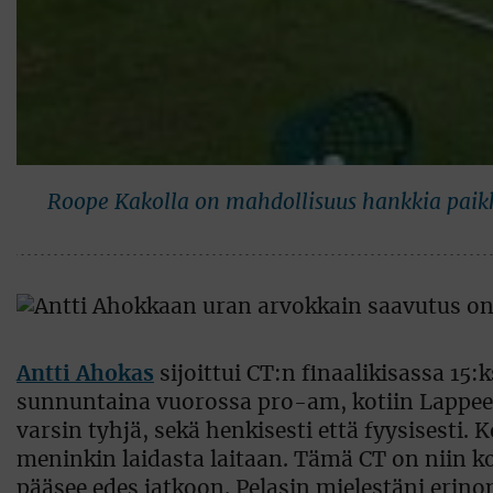
Roope Kakolla on mahdollisuus hankkia paikk
Antti Ahokas
sijoittui CT:n finaalikisassa 15:ks
sunnuntaina vuorossa pro-am, kotiin Lappee
varsin tyhjä, sekä henkisesti että fyysisesti. 
meninkin laidasta laitaan. Tämä CT on niin kov
pääsee edes jatkoon. Pelasin mielestäni erinomai