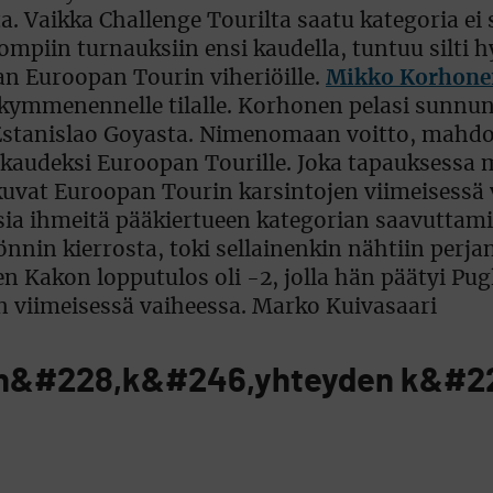
. Vaikka Challenge Tourilta saatu kategoria ei
ompiin turnauksiin ensi kaudella, tuntuu silti h
n Euroopan Tourin viheriöille.
Mikko Korhone
e kymmenennelle tilalle. Korhonen pelasi sunnun
 Estanislao Goyasta. Nimenomaan voitto, mahdol
si kaudeksi Euroopan Tourille. Joka tapauksessa 
tkuvat Euroopan Tourin karsintojen viimeisessä 
isia ihmeitä pääkiertueen kategorian saavuttami
önnin kierrosta, toki sellainenkin nähtiin perj
 Kakon lopputulos oli -2, jolla hän päätyi Pugli
n viimeisessä vaiheessa. Marko Kuivasaari
n n&#228,k&#246,yhteyden k&#2