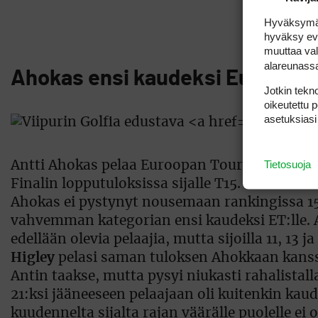
Hyväksymällä
hyväksy eväs
muuttaa val
alareunass
Ahokas ensi kaudeksi Euroopan 
Jotkin tekno
oikeutettu 
asetuksiasi
Tietosuoja
Antti Ahokas pelaa Euroopan Tourilla kaudel
Finalin lopputuloksissa sijalle T15. Tämä tietä
Ahokas ei pystynyt nousemaan rankingissa 15 
vahvemman kategorian ensi kaudeksi ET:lle. A
edellään olevia pelaajia, mutta sijoilla 11, 13 j
Higley
pelasi saman tuloksen Ahokkaan kanssa 
Antin taakse, mutta pysyi niukasti rahalistalla 
21:ksi jääneeseen pelaajaan oli kuitenkin ka
kuudennelta sijalta rajan väärälle puolelle ei