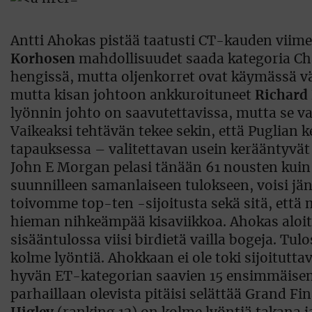
Antti Ahokas pistää taatusti CT-kauden viime
Korhosen
mahdollisuudet saada kategoria Cha
hengissä, mutta oljenkorret ovat käymässä vä
mutta kisan johtoon ankkuroituneet
Richard
lyönnin johto on saavutettavissa, mutta se va
Vaikeaksi tehtävän tekee sekin, että Puglian k
tapauksessa – valitettavan usein kerääntyvät 
John E Morgan pelasi tänään 61 nousten kui
suunnilleen samanlaiseen tulokseen, voisi jänn
toivomme top-ten -sijoitusta sekä sitä, että m
hieman nihkeämpää kisaviikkoa. Ahokas aloitt
sisääntulossa viisi birdietä vailla bogeja. Tu
kolme lyöntiä. Ahokkaan ei ole toki sijoitut
hyvän ET-kategorian saavien 15 ensimmäisen
parhaillaan olevista pitäisi selättää Grand Fin