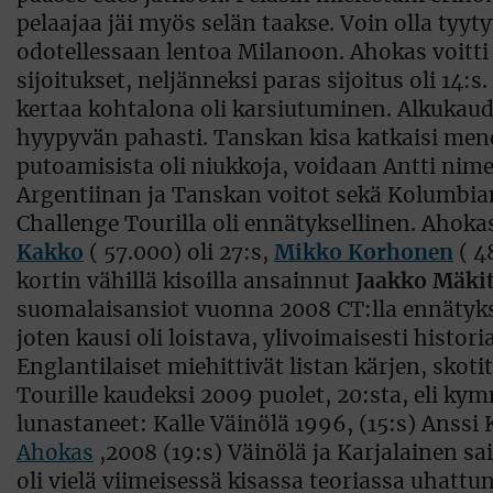
pelaajaa jäi myös selän taakse. Voin olla ty
odotellessaan lentoa Milanoon. Ahokas voitti 
sijoitukset, neljänneksi paras sijoitus oli 14:
kertaa kohtalona oli karsiutuminen. Alkukau
hyypyvän pahasti. Tanskan kisa katkaisi men
putoamisista oli niukkoja, voidaan Antti ni
Argentiinan ja Tanskan voitot sekä Kolumbian 
Challenge Tourilla oli ennätyksellinen. Ahok
Kakko
( 57.000) oli 27:s,
Mikko Korhonen
( 4
kortin vähillä kisoilla ansainnut
Jaakko Mäkit
suomalaisansiot vuonna 2008 CT:lla ennätyksel
joten kausi oli loistava, ylivoimaisesti histo
Englantilaiset miehittivät listan kärjen, skoti
Tourille kaudeksi 2009 puolet, 20:sta, eli ky
lunastaneet: Kalle Väinölä 1996, (15:s) Anssi
Ahokas
,2008 (19:s) Väinölä ja Karjalainen s
oli vielä viimeisessä kisassa teoriassa uhatt