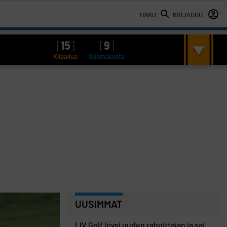
HAKU
KIRJAUDU
[
15
]
[
9
]
Kilpailua
Suomalaista
UUSIMMAT
LIV Golf löysi uuden rahoittajan ja sai