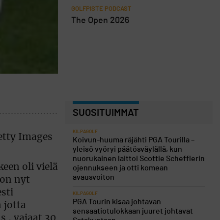
GOLFPISTE PODCAST
The Open 2026
SUOSITUIMMAT
KILPAGOLF
Koivun-huuma räjähti PGA Tourilla –
yleisö vyöryi päätösväylällä, kun
nuorukainen laittoi Scottie Schefflerin
keen oli vielä
ojennukseen ja otti komean
avausvoiton
on nyt
sti
KILPAGOLF
PGA Tourin kisaa johtavan
 jotta
sensaatiotulokkaan juuret johtavat
s , vajaat 30