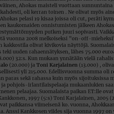
ytyväinen, Ahokas maisteli vuottaan sunnuntaina
kahdesti, oli kerran toinen . Ne olivat myös ai
s. Ahokas pelasi 19 kisaa joissa oli cut, peräti 
den kaukomaiden onnistumisten jälkeen Ahokas
estymättömyyden putken juuri sopivasti. Vaikk
metä vuonna 2008 melkoiseksi ”on-off-mieheksi
kakkostila olivat kivikovia näyttöjä. Suomalais
as teki uuden rahaennätyksen, lähes 75.000 euro
8.000) 32:s. Kun mukaan ynnätään vielä rahali
alo
(20.000) ja
Toni Karjalainen
(13.000) , oliva
lisesti yli 215.000. Edellisvuonna summa oli r
rian paras sekä rahassa kuin myös sijoituksissa 
t ja pohjois-irlantilaispelaaja mukaanlukien saar
mmenen pelaajaa. Suomalaista paikan ET:lle ovat
 Kankkonen, 1997 (5:s) Toni Karjalainen, 2005 (
aivat paikkansa viimeisenä ko. vuonna, Ahokkaa
una. Anssi Kankkosen viides sija vuonna 1997 o