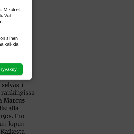
. Mikäli et
i. Voit
on
 on siihen
aa kaikkia
Hyväksy
ylsi Grand
tena ollut
selvästi
 rankingissa
va
Marcus
istalla
 19:s. Ero
uun lopun
 Kaikesta