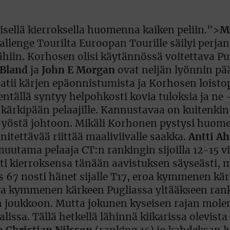
isellä kierroksella huomenna kaiken peliin.">
M
llenge Tourilta Euroopan Tourille säilyi perjan
hiin. Korhosen olisi käytännössä voitettava Pug
 Bland
ja
John E Morgan
ovat neljän lyönnin pää
atii kärjen epäonnistumista ja Korhosen loistop
entällä syntyy helpohkosti kovia tuloksia ja ne 
kärkipään pelaajille. Kannustavaa on kuitenkin 
n yöstä johtoon. Mikäli Korhonen pystysi huom
itettävää riittää maaliviivalle saakka.
Antti A
uutama pelaaja CT:n rankingin sijoilla 12-15 vi
i kierroksensa tänään aavistuksen säyseästi, m
los 67 nosti hänet sijalle T17, eroa kymmenen kä
tava kymmenen kärkeen Pugliassa yltääkseen ran
 joukkoon. Mutta jokunen kyseisen rajan mol
alissa. Tällä hetkellä lähinnä kiikarissa olevista