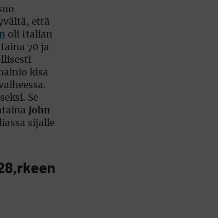
 suo
yvältä, että
n
oli Italian
taina 70 ja
lisesti
mainio kisa
vaiheessa.
seksi. Se
antaina
John
assa sijalle
28,rkeen