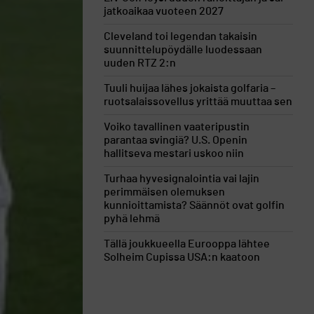
jatkoaikaa vuoteen 2027
Cleveland toi legendan takaisin
suunnittelupöydälle luodessaan
uuden RTZ 2:n
Tuuli huijaa lähes jokaista golfaria –
ruotsalaissovellus yrittää muuttaa sen
Voiko tavallinen vaateripustin
parantaa svingiä? U.S. Openin
hallitseva mestari uskoo niin
Turhaa hyvesignalointia vai lajin
perimmäisen olemuksen
kunnioittamista? Säännöt ovat golfin
pyhä lehmä
Tällä joukkueella Eurooppa lähtee
Solheim Cupissa USA:n kaatoon