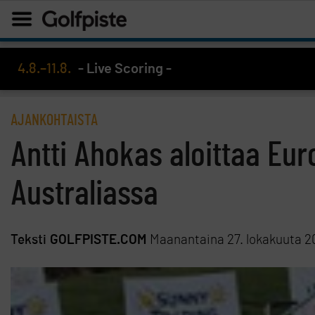
4.8.–11.8.
- Live Scoring -
AJANKOHTAISTA
Antti Ahokas aloittaa Eu
Australiassa
Teksti
GOLFPISTE.COM
Maanantaina 27. lokakuuta 