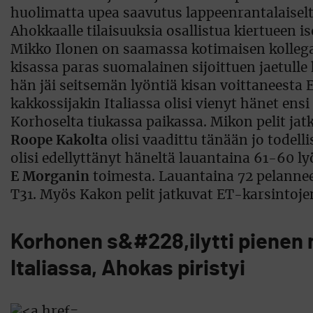
huolimatta upea saavutus lappeenrantalaiselta
Ahokkaalle tilaisuuksia osallistua kiertueen is
Mikko Ilonen on saamassa kotimaisen kollega
kisassa paras suomalainen sijoittuen jaetull
hän jäi seitsemän lyöntiä kisan voittaneesta
kakkossijakin Italiassa olisi vienyt hänet en
Korhoselta tiukassa paikassa. Mikon pelit ja
Roope Kakolta
olisi vaadittu tänään jo todell
olisi edellyttänyt häneltä lauantaina 61-60 ly
E Morganin
toimesta. Lauantaina 72 pelanneen
T31. Myös Kakon pelit jatkuvat ET-karsintoje
Korhonen s&#228,ilytti piene
Italiassa, Ahokas piristyi