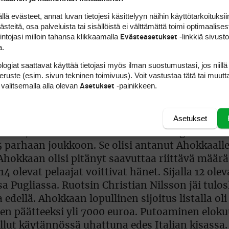
 evästeet, annat luvan tietojesi käsittelyyn näihin käyttötarkoituksiin
teitä, osa palveluista tai sisällöistä ei välttämättä toimi optimaalisest
intojasi milloin tahansa klikkaamalla
-linkkiä sivust
Evästeasetukset
a.
Tourille
logiat saattavat käyttää tietojasi myös ilman suostumustasi, jos niillä
peruste (esim. sivun tekninen toimivuus). Voit vastustaa tätä tai muutt
 valitsemalla alla olevan
-painikkeen.
Asetukset
Asetukset
la 2009.">
Antti Ahokas
pelasi lauantaina 70 ja 
ä sitä, että ennen Italian kisaa rankingissa 16:n
parhaan joukkoon. Se olisi antanut Ahokkaalle 
hokkaan olisi pitänyt saavuttaa riittävä määrä
a 14 olevat pelaajat voittivat hänet. Sijalla 12 ole
Pugliassa. Ruotsin Christian Nilsson jäi tulosl
edellä. Ahokkaan lopullinen sijoitus listalla oli
uden päätteeksi yli 7000 euroa. Putoaminen elok
 ollut käytännössä uhattuna edes Italian kisassa.