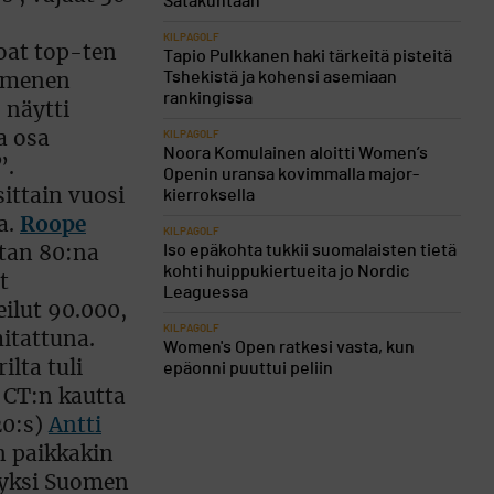
Satakuntaan
KILPAGOLF
noat top-ten
Tapio Pulkkanen haki tärkeitä pisteitä
Tshekistä ja kohensi asemiaan
kymmenen
rankingissa
 näytti
a osa
KILPAGOLF
Noora Komulainen aloitti Women’s
”.
Openin uransa kovimmalla major-
ittain vuosi
kierroksella
a.
Roope
KILPAGOLF
Iso epäkohta tukkii suomalaisten tietä
stan 80:na
kohti huippukiertueita jo Nordic
t
Leaguessa
eilut 90.000,
KILPAGOLF
mitattuna.
Women's Open ratkesi vasta, kun
ilta tuli
epäonni puuttui peliin
 CT:n kautta
20:s)
Antti
n paikkakin
n yksi Suomen