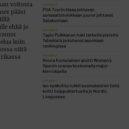
san voitosta
KILPAGOLF
PGA Tourin kisaa johtavan
aser pääsi
sensaatiotulokkaan juuret johtavat
íllä
Satakuntaan
le ehkä jo
KILPAGOLF
 vaunu
Tapio Pulkkanen haki tärkeitä pisteitä
Tshekistä ja kohensi asemiaan
telua kuin
rankingissa
kossa niitä
KILPAGOLF
frikassa
Noora Komulainen aloitti Women’s
Openin uransa kovimmalla major-
kierroksella
KILPAGOLF
Iso epäkohta tukkii suomalaisten tietä
kohti huippukiertueita jo Nordic
Leaguessa