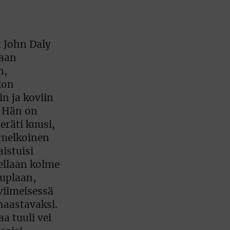
t John Daly
haan
n,
lon
in ja koviin
. Hän on
eräti kuusi,
 melkoinen
istuisi
ellaan kolme
tuplaan,
viimeisessä
 haastavaksi.
a tuuli vei