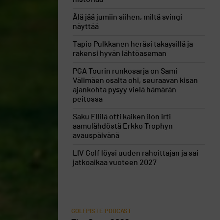
Älä jää jumiin siihen, miltä svingi
näyttää
Tapio Pulkkanen heräsi takaysillä ja
rakensi hyvän lähtöaseman
PGA Tourin runkosarja on Sami
Välimäen osalta ohi, seuraavan kisan
ajankohta pysyy vielä hämärän
peitossa
Saku Ellilä otti kaiken ilon irti
aamulähdöstä Erkko Trophyn
avauspäivänä
LIV Golf löysi uuden rahoittajan ja sai
jatkoaikaa vuoteen 2027
GOLFPISTE PODCAST