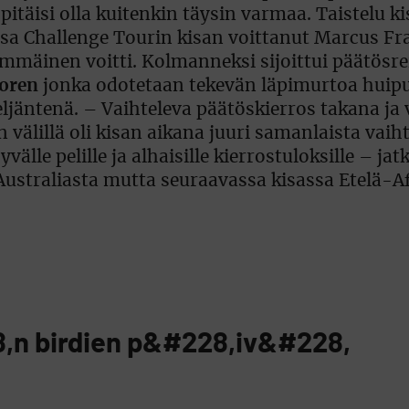
täisi olla kuitenkin täysin varmaa. Taistelu ki
ssa Challenge Tourin kisan voittanut Marcus Fr
mmäinen voitti. Kolmanneksi sijoittui päätösrei
oren
jonka odotetaan tekevän läpimurtoa huipul
eljäntenä. – Vaihteleva päätöskierros takana ja
 välillä oli kisan aikana juuri samanlaista vaih
älle pelille ja alhaisille kierrostuloksille – jat
Australiasta mutta seuraavassa kisassa Etelä-A
,n birdien p&#228,iv&#228,