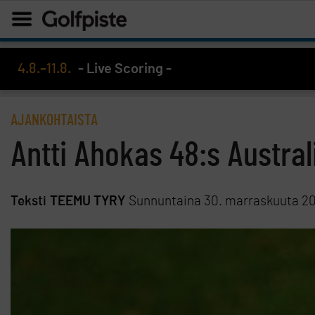
4.8.–11.8.
- Live Scoring -
AJANKOHTAISTA
Antti Ahokas 48:s Austral
Teksti
TEEMU TYRY
Sunnuntaina 30. marraskuuta 2