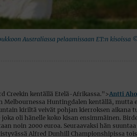
 joukkoon Australiassa pelaamissaan ET:n kisoissa 
d Creekin kentällä Etelä-Afrikassa.">
Antti Ah
ksen Melbournessa Huntingdalen kentällä, mutta 
in kiriltä veivät pohjan kierroksen aikana tul
joka oli hänelle koko kisan ensimmäinen. Birde
staan noin 2000 euroa. Seuraavaksi hän suuntaa
nistyvässä Alfred Dunhill Championshipissa tois