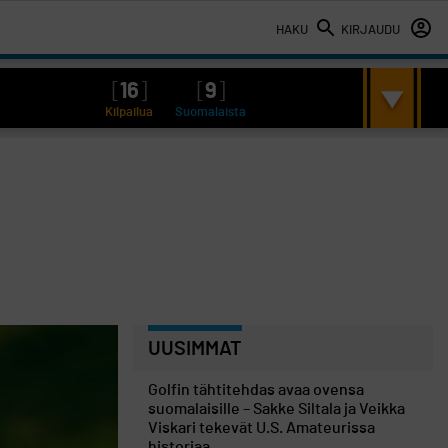
HAKU
KIRJAUDU
[
16
]
[
9
]
Kilpailua
Suomalaista
UUSIMMAT
Golfin tähtitehdas avaa ovensa
suomalaisille – Sakke Siltala ja Veikka
Viskari tekevät U.S. Amateurissa
historiaa