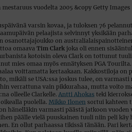
späivänä varsin kovaa, ja tuloksen 76 pelannu
ei aamupäivän pelaajista selvinnyt yksikään par
lun osanottajajoukko on australialaispainotteine
oittoa omaava
Tim Clark
joka oli ennen sisääntu
 Durbanista kotoisin oleva Clark on tottunut tuuli
tanut mies omaa myös ennätyksen PGA Tourilta
taalaa voittamatta kertaakaan. Kakkostiloja on p
to, mikäli se USA:ssa joskus tulee, on varmasti
ihin verrattuna vain pikkurahaa, mutta voito ma
a olleelle Clarkelle.
Antti Ahokas
teki kierroks
 oikealla puolella.
Mikko Ilonen
sortui kahteen 
e on hänelläkin varmasti päästä jatkoon vuoden 
Siihen päälle vielä puuskainen tuuli niin peli käy
en. En ollut parhaassa tikissä tänään. Pari kerta