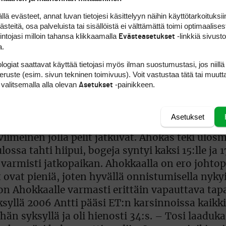
ksi eagle. Sisääntulo muutti tilannetta, rutino
ssä Michael Simin kanssa. Allenbyn birdien mää
 evästeet, annat luvan tietojesi käsittelyyn näihin käyttötarkoituksiin
teitä, osa palveluista tai sisällöistä ei välttämättä toimi optimaalisest
 Ahokkaalla, aussi on kuitenkin tehnyt kaksi e
intojasi milloin tahansa klikkaamalla
-linkkiä sivust
Evästeasetukset
a.
essa,
Mikko Ilonen
karsiutui
logiat saattavat käyttää tietojasi myös ilman suostumustasi, jos niillä
peruste (esim. sivun tekninen toimivuus). Voit vastustaa tätä tai muutt
 valitsemalla alla olevan
-painikkeen.
Asetukset
Asetukset
ntingdalen kentällä Melbournessa. Avauspäivän 
viimeinen jolla pelit jatkuvat. Ahokas teki ulo
ossa tahti hiipui, bogeja syntyi kaksi 15:lle ja 17
ar varmisti jatkopaikan. Ahokkaalla on ero johto
 ovat pieniä, joten hyvällä onnistumisella nykyi
 on Ahokkaalle varmasti erittäin vapauttava ta
ksyllä 2006 Antti pääsi ET:n karsinnoissa kaikki
 syksyllä ja oli hienosti 34:s. – Tosi laaduka