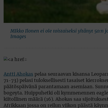
MIkko Ilonen ei ole toistaiseksi yltänyt 50:n
Images
Antti Ahokas
pelaa seuraavan kisansa Leoparr
71-73) pelasi tuloksellisesti tasaiset kierro
päätöspäivänä parantamaan asemiaan. Sunnunta
bogeyta. Huippuhetki oli kymmenennen eagle 
kiitollinen määrä (16). Ahokas saa sijoitukse
Afrikkaan jossa on reilun viikon päästä käyn