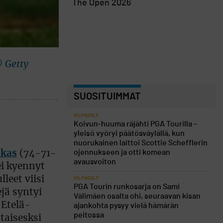
The Open 2026
© Getty
SUOSITUIMMAT
KILPAGOLF
Koivun-huuma räjähti PGA Tourilla –
yleisö vyöryi päätösväylällä, kun
nuorukainen laittoi Scottie Schefflerin
ojennukseen ja otti komean
okas
(74-71-
avausvoiton
ei kyennyt
leet viisi
KILPAGOLF
PGA Tourin runkosarja on Sami
jä syntyi
Välimäen osalta ohi, seuraavan kisan
 Etelä-
ajankohta pysyy vielä hämärän
peitossa
taisesksi