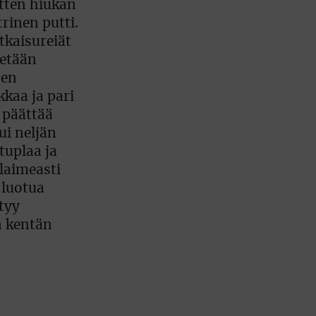
itten hiukan
rinen putti.
tkaisureiät
etään
ten
kkaa ja pari
, päättää
ui neljän
tuplaa ja
 laimeasti
 luotua
tyy
n kentän