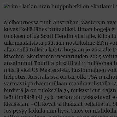
Melbournessa tuuli Australian Mastersin avau
kuvasi keliä lähes brutaaliksi. Ilman bogeja 
tuloksen oltua
Scott Hendin
viisi alle. Kilpai
ulkomaalaisista päätään nosti kolme ET:n v
alkureiíllä tulleita kahta bogiaan jo viisi alle
kisoihin, Skotlannin mestaruuden 2005 voit
ansainnnut Tourilta pitkälti yli 11 miljoonaa 
näistä yksi US Mastersista. Ensimmäinen voit
helpotus. Australiassa on tarjolla USA:n raho
varmasti parhaimmillaan maailmanlistalla 14:n
birdietä ja on tuloksella 74 niukasti cut-rajan
lyöntimäärä oli 75 ja perjantain ykköstavoit
kisassaan. -Oli kovat ja liukkaat pelialustat. 
Jos pysyy ladulla niin hyvä tulos on mahdollin