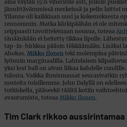
aina väylän 15:n viheriölle asti, jolloin puski
jännittävämmissä merkeissä ja pelin laittoi mi
Tilanne oli kaikkiaan uusi ja kokemuksesta op
rennommin. Matka kärkipäähän ei ole miten
reippaasti tavoittelemaan nousua, toteaa
Ant
tänäänkään ei heitetty tikkaa lipulle. Lähesty
tap-in-birkkua pääsin tökkäämään. Lisäksi lait
Ahokas.
Mikko Ilonen
teki molempina päivinä 
lyönnin marginaalilla. Lahtelaisen kilpailuvu
yksi lost ball on aivan liikaa kahdelle rundill
tulosta. Vaikka ihmismassat seurasivatkin 
nosteita toisillemme. John Dalyllä on edellee
tutkiskella, pääseekö täältä kotiin vaihtoehto
avautumista, toteaa
Mikko Ilonen
.
Tim Clark rikkoo aussirintama