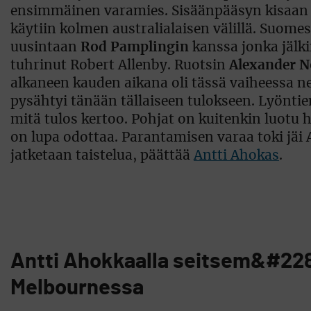
ensimmäinen varamies. Sisäänpääsyn kisaan pi
käytiin kolmen australialaisen välillä. Suome
uusintaan
Rod Pamplingin
kanssa jonka jälki
tuhrinut Robert Allenby. Ruotsin
Alexander N
alkaneen kauden aikana oli tässä vaiheessa n
pysähtyi tänään tällaiseen tulokseen. Lyöntien
mitä tulos kertoo. Pohjat on kuitenkin luotu hyv
on lupa odottaa. Parantamisen varaa toki jäi 
jatketaan taistelua, päättää
Antti Ahokas
.
Antti Ahokkaalla seitsem&#228
Melbournessa