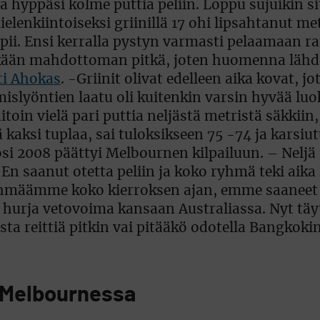
sta hyppäsi kolme puttia peliin. Loppu sujuikin s
elenkiintoiseksi griinillä 17 ohi lipsahtanut met
pii. Ensi kerralla pystyn varmasti pelaamaan ra
kään mahdottoman pitkä, joten huomenna lähd
ti Ahokas
. -Griinit olivat edelleen aika kovat, jo
mislyöntien laatu oli kuitenkin varsin hyvää luo
oin vielä pari puttia neljästä metristä säkkiin
kaksi tuplaa, sai tuloksikseen 75 -74 ja karsiut
osi 2008 päättyi Melbournen kilpailuun. – Neljä 
e. En saanut otetta peliin ja koko ryhmä teki aika
ryhmäämme koko kierroksen ajan, emme saaneet
n hurja vetovoima kansaan Australiassa. Nyt täy
ista reittiä pitkin vai pitääkö odotella Bangkoki
a Melbournessa