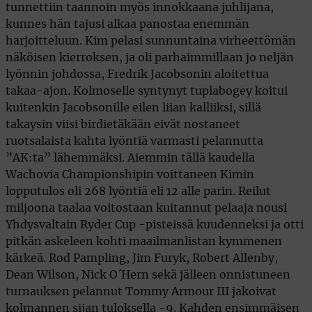
tunnettiin taannoin myös innokkaana juhlijana,
kunnes hän tajusi alkaa panostaa enemmän
harjoitteluun. Kim pelasi sunnuntaina virheettömän
näköisen kierroksen, ja oli parhaimmillaan jo neljän
lyönnin johdossa, Fredrik Jacobsonin aloitettua
takaa-ajon. Kolmoselle syntynyt tuplabogey koitui
kuitenkin Jacobsonille eilen liian kalliiksi, sillä
takaysin viisi birdietäkään eivät nostaneet
ruotsalaista kahta lyöntiä varmasti pelannutta
”AK:ta” lähemmäksi. Aiemmin tällä kaudella
Wachovia Championshipin voittaneen Kimin
lopputulos oli 268 lyöntiä eli 12 alle parin. Reilut
miljoona taalaa voitostaan kuitannut pelaaja nousi
Yhdysvaltain Ryder Cup -pisteissä kuudenneksi ja otti
pitkän askeleen kohti maailmanlistan kymmenen
kärkeä. Rod Pampling, Jim Furyk, Robert Allenby,
Dean Wilson, Nick O´Hern sekä jälleen onnistuneen
turnauksen pelannut Tommy Armour III jakoivat
kolmannen sijan tuloksella -9. Kahden ensimmäisen