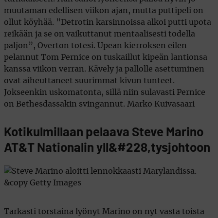
muutaman edellisen viikon ajan, mutta puttipeli on
ollut köyhää. ”Detrotin karsinnoissa alkoi putti upota
reikään ja se on vaikuttanut mentaalisesti todella
paljon”, Overton totesi. Upean kierroksen eilen
pelannut Tom Pernice on tuskaillut kipeän lantionsa
kanssa viikon verran. Kävely ja pallolle asettuminen
ovat aiheuttaneet suurimmat kivun tunteet.
Jokseenkin uskomatonta, sillä niin sulavasti Pernice
on Bethesdassakin svingannut. Marko Kuivasaari
Kotikulmillaan pelaava Steve Marino
AT&T Nationalin yll&#228,tysjohtoon
Tarkasti torstaina lyönyt Marino on nyt vasta toista