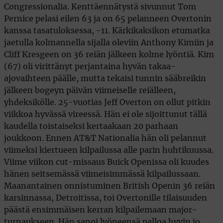
Congressionalia. Kenttäennätystä sivunnut Tom
Pernice pelasi eilen 63 ja on 65 pelanneen Overtonin
kanssa tasatuloksessa, -11. Kärkikaksikon etumatka
jaetulla kolmannella sijalla oleviin Anthony Kimiin ja
Cliff Kresgeen on 36 reiän jälkeen kolme lyöntiä. Kim
(67) oli virittänyt perjantaina hyvän takaa-
ajovaihteen päälle, mutta tekaisi tunnin sääbreikin
jälkeen bogeyn päivän viimeiselle reiälleen,
yhdeksikölle. 25-vuotias Jeff Overton on ollut pitkin
viikkoa hyvässä vireessä. Hän ei ole sijoittunut tällä
kaudella toistaiseksi kertaakaan 20 parhaan
joukkoon. Ennen AT&T Nationalia hän oli pelannut
viimeksi kiertueen kilpailussa alle parin huhtikuussa.
Viime viikon cut-missaus Buick Openissa oli kuudes
hänen seitsemässä viimeisimmässä kilpailussaan.
Maanantainen onnistuminen British Openin 36 reiän
karsinnassa, Detroitissa, toi Overtonille tilaisuuden
päästä ensimmäisen kerran kilpailemaan major-
turnaukseen. Hän sanoi lyöneensä palloa hyvin jo