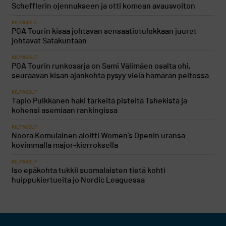
Schefflerin ojennukseen ja otti komean avausvoiton
KILPAGOLF
PGA Tourin kisaa johtavan sensaatiotulokkaan juuret
johtavat Satakuntaan
KILPAGOLF
PGA Tourin runkosarja on Sami Välimäen osalta ohi,
seuraavan kisan ajankohta pysyy vielä hämärän peitossa
KILPAGOLF
Tapio Pulkkanen haki tärkeitä pisteitä Tshekistä ja
kohensi asemiaan rankingissa
KILPAGOLF
Noora Komulainen aloitti Women’s Openin uransa
kovimmalla major-kierroksella
KILPAGOLF
Iso epäkohta tukkii suomalaisten tietä kohti
huippukiertueita jo Nordic Leaguessa