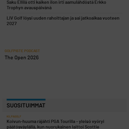
Saku Ellilä otti kaiken ilon irti aamulähdöstä Erkko
Trophyn avauspäivänä
LIV Golf löysi uuden rahoittajan ja sai jatkoaikaa vuoteen
2027
GOLFPISTE PODCAST
The Open 2026
SUOSITUIMMAT
KILPAGOLF
Koivun-huuma räjähti PGA Tourilla – yleisö vyöryi
päätösväylällä, kun nuorukainen laittoi Scottie