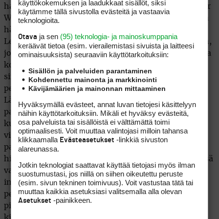
käyttökokemuksen ja laadukkaat sisällöt, siksi
haluta ottaa. AT&T Nationalin isäntänä toimiva Tiger
käytämme tällä sivustolla evästeitä ja vastaavia
Woods ei löydy turnauksen pelaajaluettelosta, mutta
teknologioita.
hän ei voi saapua edes paikalle Bethesdaan.
ja sen
(95) teknologia- ja mainoskumppania
Otava
Lentäminen aiheuttaa turvotusta leikattuun polveen,
keräävät tietoa (esim. vierailemis­tasi sivuista ja laitteesi
joten Tiger isännöi huomenna käynnistyvää kilpailua
ominaisuuk­sista) seuraaviin käyttötarkoituksiin:
kotioloissaan. Loppujen lopuksi täyttä varmuutta
Sisällön ja palveluiden parantaminen
siitä, milloin Woods palaa kilpakentille jalka täysin
Kohdennettu mainonta ja markkinointi
Kävijämäärien ja mainonnan mittaaminen
pelikunnossa, ei voida vielä tässä vaiheessa esittää.
Lääkärit ovat sanoneet, että tarkempi analyysi
Hyväksymällä evästeet, annat luvan tietojesi käsittelyyn
paluusta on annettavissa vasta kun polvea päästy
näihin käyttötarkoituksiin. Mikäli et hyväksy evästeitä,
osa palveluista tai sisällöistä ei välttämättä toimi
kuntouttamaan muutamia viikkoja. Arviolta kolmen
optimaalisesti. Voit muuttaa valintojasi milloin tahansa
viikon päästä Woods saa vähitellen alkaa antamaan
klikkaamalla
-linkkiä sivuston
Evästeasetukset
painoa leikatun polven jalalle ja taivuttaa sitä. ”On
alareunassa.
hienoa saada vihdoinkin terve jalka, sillä käytännössä
Jotkin teknologiat saattavat käyttää tietojasi myös ilman
vasen polveni on ollut arka 10-12 vuotta. Odotan
suostumustasi, jos niillä on siihen oikeutettu peruste
(esim. sivun tekninen toimivuus). Voit vastustaa tätä tai
innolla sitä hetkeä kun jalkani ei tunnu kipeältä
muuttaa kaikkia asetuksiasi valitsemalla alla olevan
pelaamisen jälkeen tai pelatessa”, Woods sanoi
-painikkeen.
Asetukset
pitämässään lehdistötilaisuudessa tällä viikolla. Itse
kilpailu kärsii selvästi heinäkuun puolivälin jälkeen