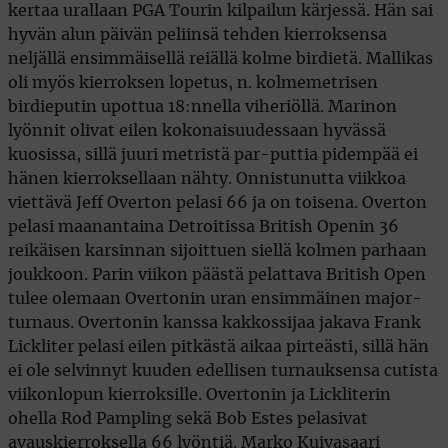
kertaa urallaan PGA Tourin kilpailun kärjessä. Hän sai
hyvän alun päivän peliinsä tehden kierroksensa
neljällä ensimmäisellä reiällä kolme birdietä. Mallikas
oli myös kierroksen lopetus, n. kolmemetrisen
birdieputin upottua 18:nnella viheriöllä. Marinon
lyönnit olivat eilen kokonaisuudessaan hyvässä
kuosissa, sillä juuri metristä par-puttia pidempää ei
hänen kierroksellaan nähty. Onnistunutta viikkoa
viettävä Jeff Overton pelasi 66 ja on toisena. Overton
pelasi maanantaina Detroitissa British Openin 36
reikäisen karsinnan sijoittuen siellä kolmen parhaan
joukkoon. Parin viikon päästä pelattava British Open
tulee olemaan Overtonin uran ensimmäinen major-
turnaus. Overtonin kanssa kakkossijaa jakava Frank
Lickliter pelasi eilen pitkästä aikaa pirteästi, sillä hän
ei ole selvinnyt kuuden edellisen turnauksensa cutista
viikonlopun kierroksille. Overtonin ja Lickliterin
ohella Rod Pampling sekä Bob Estes pelasivat
avauskierroksella 66 lyöntiä. Marko Kuivasaari