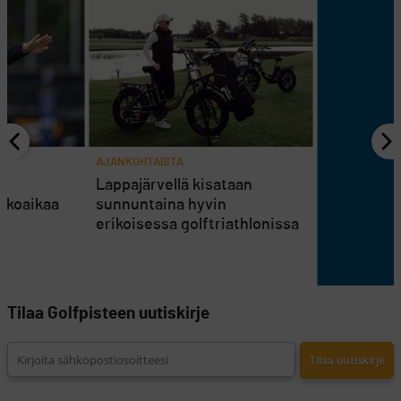
AJANKOHTAISTA
en
Lappajärvellä kisataan
atkoaikaa
sunnuntaina hyvin
erikoisessa golftriathlonissa
Tilaa Golfpisteen uutiskirje