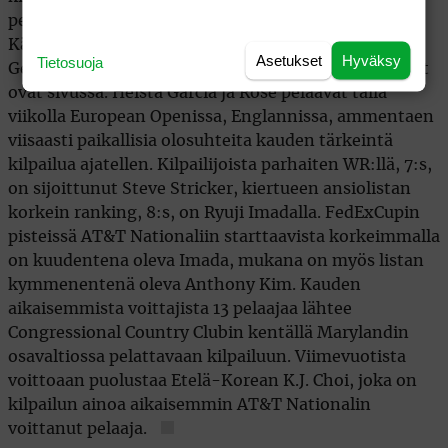
pelattavan British Openin läheisyydestä.
Kärkipelaajista ainakin Phil Mickelson, Ernie Els,
Asetukset
Hyväksy
Tietosuoja
Geoff Ogilvy, Sergio Carcia, Justin Rose ja Adam Scott
ovat sivussa. Heistä Garcia ja Rose pelaavat tällä
viikolla European Openissa, Englannissa, ammentaen
viisaasti paikallisia olosuhteita kauden tärkeintä
kilpailua ajatellen. Kilpailijoista parhaiten WR:llä, 7:s,
on sijoittunut Steve Stricker, kiertueen ansiolistan
korkein ranking, 8:s, on Ryuji Imadalla. FedExCupin
pisteissä AT&T Nationaliin starttaavista korkeimmalla
on kuudentena oleva Imada, mukana on myös listan
kymmenentenä oleva Anthony Kim. Kauden
aikaisemmista voittajista 13 pelaajaa lähtee
Congressional Country Clubin kentällä Marylandin
osavaltiossa pelattavaan kilpailuun. Viimevuotista
voittoaan puolustaa Etelä-Korean K.J. Choi, joka on
kilpailun ainoa aikaisemmin AT&T Nationalin
voittanut pelaaja.