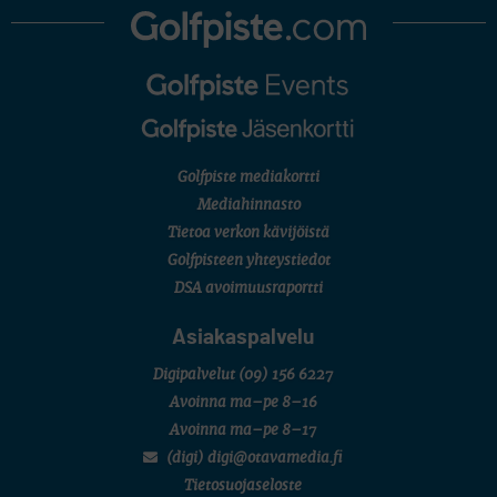
Golfpiste mediakortti
Mediahinnasto
Tietoa verkon kävijöistä
Golfpisteen yhteystiedot
DSA avoimuusraportti
Asiakaspalvelu
Digipalvelut
(09) 156 6227
Avoinna ma–pe 8–16
Avoinna ma–pe 8–17
(digi) digi@otavamedia.fi
Tietosuojaseloste