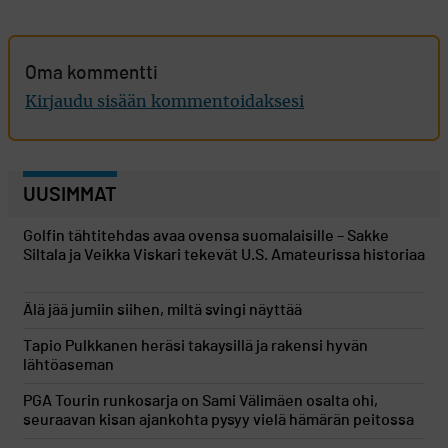
Oma kommentti
Kirjaudu sisään kommentoidaksesi
UUSIMMAT
Golfin tähtitehdas avaa ovensa suomalaisille – Sakke
Siltala ja Veikka Viskari tekevät U.S. Amateurissa historiaa
Älä jää jumiin siihen, miltä svingi näyttää
Tapio Pulkkanen heräsi takaysillä ja rakensi hyvän
lähtöaseman
PGA Tourin runkosarja on Sami Välimäen osalta ohi,
seuraavan kisan ajankohta pysyy vielä hämärän peitossa