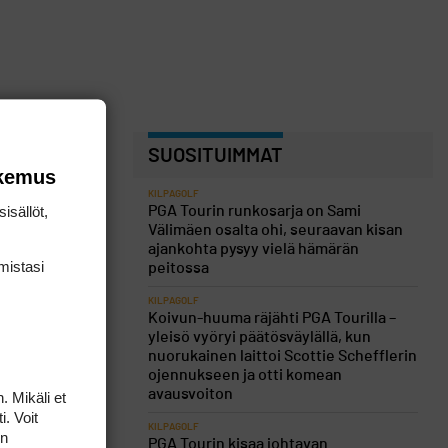
SUOSITUIMMAT
okemus
KILPAGOLF
isällöt,
PGA Tourin runkosarja on Sami
Välimäen osalta ohi, seuraavan kisan
ajankohta pysyy vielä hämärän
mis­tasi
peitossa
KILPAGOLF
Koivun-huuma räjähti PGA Tourilla –
yleisö vyöryi päätösväylällä, kun
nuorukainen laittoi Scottie Schefflerin
ojennukseen ja otti komean
avausvoiton
. Mikäli et
i. Voit
KILPAGOLF
on
PGA Tourin kisaa johtavan