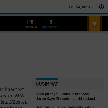
HAKU
KIRJAUDU
[
16
]
[
9
]
Kilpailua
Suomalaista
UUSIMMAT
at haasteet
"Olisi pitänyt kuunnella kroppaa" –
 naisten MM-
Jason Dayn 18 vuoden putki katkesi
isa. Miesten
Golf tuntui liian rauhalliselta, joten