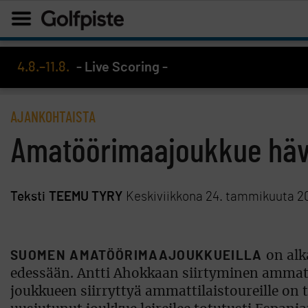
4.8.–11.8.
- Live Scoring -
AJANKOHTAISTA
Amatöörimaajoukkue häv
Teksti
TEEMU TYRY
Keskiviikkona 24. tammikuuta 2
SUOMEN AMATÖÖRIMAAJOUKKUEILLA
on alk
edessään. Antti Ahokkaan siirtyminen ammatti
joukkueen siirryttyä ammattilaistoureille on