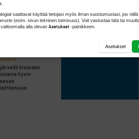
a.
logiat saattavat käyttää tietojasi myös ilman suostumustasi, jos niillä
peruste (esim. sivun tekninen toimivuus). Voit vastustaa tätä tai muutt
 valitsemalla alla olevan
-painikkeen.
Asetukset
Asetukset
HTAISTA
järvellä kisataan
ntaina hyvin
isessa
riathlonissa