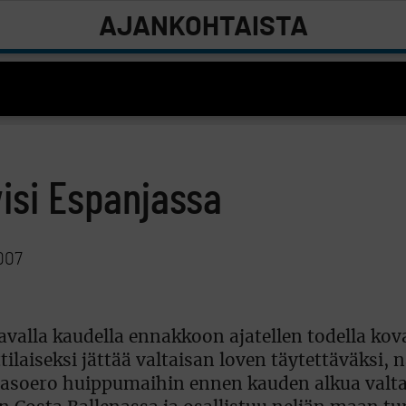
AJANKOHTAISTA
isi Espanjassa
007
avalla kaudella ennakkoon ajatellen todella kov
laiseksi jättää valtaisan loven täytettäväksi,
 tasoero huippumaihin ennen kauden alkua valta