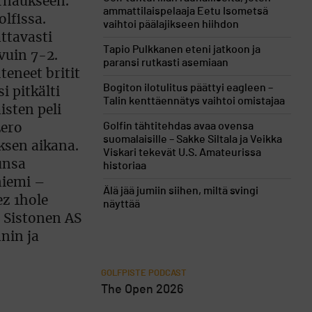
urnaukseen.
ammattilaispelaaja Eetu Isometsä
lfissa.
vaihtoi päälajikseen hiihdon
ttavasti
Tapio Pulkkanen eteni jatkoon ja
vuin 7-2.
paransi rutkasti asemiaan
eneet britit
Bogiton ilotulitus päättyi eagleen –
i pitkälti
Talin kenttäennätys vaihtoi omistajaa
isten peli
Golfin tähtitehdas avaa ovensa
Eero
suomalaisille – Sakke Siltala ja Veikka
ksen aikana.
Viskari tekevät U.S. Amateurissa
unsa
historiaa
niemi –
Älä jää jumiin siihen, miltä svingi
ez 1hole
näyttää
 Sistonen AS
nin ja
GOLFPISTE PODCAST
The Open 2026