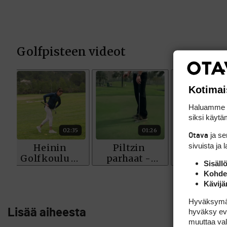
Kotimai
Haluamme ta
siksi käytäm
ja s
Otava
sivuista ja 
Sisäll
Kohden
Kävijä
Hyväksymällä
Lisää aiheesta
hyväksy eväs
muuttaa val