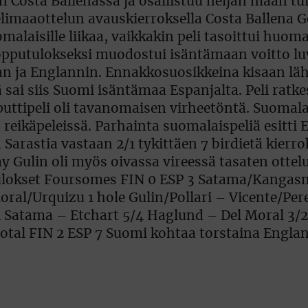
an Costa Ballenassa ja osallistuu neljän maan t
imaaottelun avauskierroksella Costa Ballena Go
laisille liikaa, vaikkakin peli tasoittui huoma
Lopputulokseksi muodostui isäntämaan voitto lu
n ja Englannin. Ennakkosuosikkeina kisaan läht
ai siis Suomi isäntämaa Espanjalta. Peli ratkes
puttipeli oli tavanomaisen virheetöntä. Suomala
reikäpeleissä. Parhainta suomalaispeliä esitti 
Sarastia vastaan 2/1 tykittäen 7 birdietä kierro
Gulin oli myös oivassa vireessä tasaten ottel
ulokset Foursomes FIN 0 ESP 3 Satama/Kangas
ral/Urquizu 1 hole Gulin/Pollari – Vicente/Per
i Satama – Etchart 5/4 Haglund – Del Moral 3/2
Total FIN 2 ESP 7 Suomi kohtaa torstaina Englan