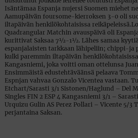
uusiutunut joukkue leireilee totutusti Espanj
Isäntämaa Espanja nujersi Suomen miehet nel
Aamupäivän foursome-kierroksen 3-0 oli suoma
iltapäivän henkilökohtaisissa reikäpeleissä.
Quadrangular Matchin avauspäivä oli Espanja
kurittivat Saksaa 7½-1½. Lähes samaa kyytiä s
espanjalaisten tarkkaan lähipeliin; chippi-ja 
kulki paremmin iltapäivän henkilökohtaisissa 
Kangasniemi, joka voitti oman ottelunsa Juan 
Ensimmäistä edustehtäväänsä pelaava Tommy 
Espnjan vahvaa Gonzalo Vicentea vastaan. T
Etchart/Sarasti 3/1 Sistonen/Haglund – Del Mo
Singles FIN 2 ESP 4 Kangasniemi 3/1 – Sarast
Urquizu Gulin AS Perez Pollari – Vicente 5/3 
perjantaina Saksan.