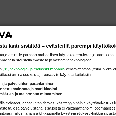
sta laatusisältöä – evästeillä parempi käyttök
rjota sinulle parhaan mahdollisen käyttökokemuksen ja laadukkaat s
me tällä sivustolla evästeitä ja vastaavia teknologioita.
en
(95) teknologia- ja mainoskumppania
keräävät tietoa (esim. vieraile
laitteesi ominaisuuk­sista) seuraaviin käyttötarkoituksiin:
ön ja palveluiden parantaminen
nettu mainonta ja markkinointi
määrien ja mainonnan mittaaminen
 evästeet, annat luvan tietojesi käsittelyyn näihin käyttötarkoituksiin
teitä, osa palveluista tai sisällöistä ei välttämättä toimi optimaalisest
intojasi milloin tahansa klikkaamalla
-linkkiä sivust
Evästeasetukset