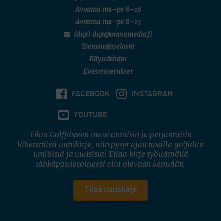
Avoinna ma–pe 8–16
Avoinna ma–pe 8–17
(digi) digi@otavamedia.fi
Tietosuojaseloste
Käyttöehdot
Evästeasetukset
FACEBOOK
INSTAGRAM
YOUTUBE
Tilaa Golfpisteen maanantaisin ja perjantaisin
lähetettävä uutiskirje, niin pysyt ajan tasalla golfalan
ilmiöistä ja uutisista! Tilaa kirje syöttämällä
sähköpostiosoitteesi alla olevaan kenttään.
Tilaa uutiskirje