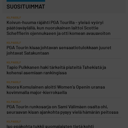
SUOSITUIMMAT
KILPAGOLF
Koivun-huuma räjähti PGA Tourilla – yleisö vyöryi
päätösväylällä, kun nuorukainen laittoi Scottie
Schefflerin ojennukseen ja otti komean avausvoiton
KILPAGOLF
PGA Tourin kisaa johtavan sensaatiotulokkaan juuret
johtavat Satakuntaan
KILPAGOLF
Tapio Pulkkanen haki tärkeitä pisteitä Tshekistä ja
kohensi asemiaan rankingissa
KILPAGOLF
Noora Komulainen aloitti Women’s Openin uransa
kovimmalla major-kierroksella
KILPAGOLF
PGA Tourin runkosarja on Sami Välimäen osalta ohi,
seuraavan kisan ajankohta pysyy vielä hämärän peitossa
KILPAGOLF
Iso epäkohta tukkii suomalaisten tietä kohti