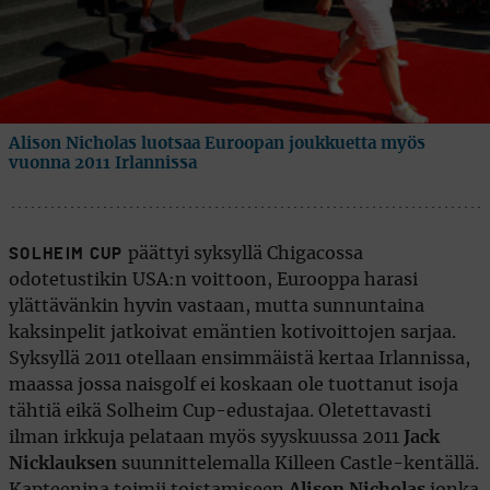
Alison Nicholas luotsaa Euroopan joukkuetta myös
vuonna 2011 Irlannissa
päättyi syksyllä Chigacossa
SOLHEIM CUP
odotetustikin USA:n voittoon, Eurooppa harasi
ylättävänkin hyvin vastaan, mutta sunnuntaina
kaksinpelit jatkoivat emäntien kotivoittojen sarjaa.
Syksyllä 2011 otellaan ensimmäistä kertaa Irlannissa,
maassa jossa naisgolf ei koskaan ole tuottanut isoja
tähtiä eikä Solheim Cup-edustajaa. Oletettavasti
ilman irkkuja pelataan myös syyskuussa 2011
Jack
Nicklauksen
suunnittelemalla Killeen Castle-kentällä.
Kapteenina toimii toistamiseen
Alison Nicholas
jonka