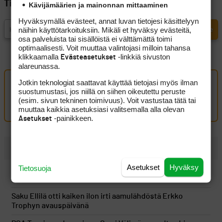
Tilaa Golfpisteen uutiskirje
Kävijämäärien ja mainonnan mittaaminen
Hyväksymällä evästeet, annat luvan tietojesi käsittelyyn
näihin käyttötarkoituksiin. Mikäli et hyväksy evästeitä,
osa palveluista tai sisällöistä ei välttämättä toimi
optimaalisesti. Voit muuttaa valintojasi milloin tahansa
klikkaamalla
-linkkiä sivuston
Evästeasetukset
alareunassa.
Jotkin teknologiat saattavat käyttää tietojasi myös ilman
Oma kommentti
suostumustasi, jos niillä on siihen oikeutettu peruste
(esim. sivun tekninen toimivuus). Voit vastustaa tätä tai
Kirjaudu sisään kommentoidaksesi
muuttaa kaikkia asetuksiasi valitsemalla alla olevan
-painikkeen.
Asetukset
UUSIMMAT
Asetukset
Hyväksy
Tietosuoja
Tapio Pulkkanen heräsi takaysillä ja rakensi hyvän
lähtöaseman
Saku Ellilä otti kaiken ilon irti aamulähdöstä Erkko
Trophyn avauspäivänä