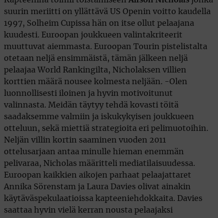
suurin meriitti on yllättävä US Openin voitto kaudella
1997, Solheim Cupissa hän on itse ollut pelaajana
kuudesti. Euroopan joukkueen valintakriteerit
muuttuvat aiemmasta. Euroopan Tourin pistelistalta
otetaan neljä ensimmäistä, tämän jälkeen neljä
pelaajaa World Rankingilta, Nicholaksen villien
korttien määrä nousee kolmesta neljään. -Olen
luonnollisesti iloinen ja hyvin motivoitunut
valinnasta. Meidän täytyy tehdä kovasti töitä
saadaksemme valmiin ja iskukykyisen joukkueen
otteluun, sekä miettiä strategioita eri pelimuotoihin.
Neljän villin kortin saaminen vuoden 2011
ottelusarjaan antaa minulle hieman enemmän
pelivaraa, Nicholas määritteli mediatilaisuudessa.
Euroopan kaikkien aikojen parhaat pelaajattaret
Annika Sörenstam ja Laura Davies olivat ainakin
käytäväspekulaatioissa kapteeniehdokkaita. Davies
saattaa hyvin vielä kerran nousta pelaajaksi