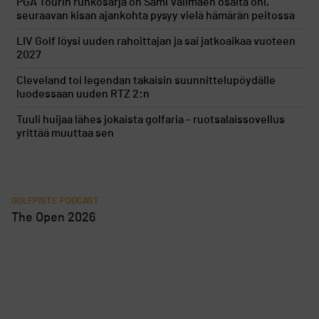
PGA Tourin runkosarja on Sami Välimäen osalta ohi,
seuraavan kisan ajankohta pysyy vielä hämärän peitossa
LIV Golf löysi uuden rahoittajan ja sai jatkoaikaa vuoteen
2027
Cleveland toi legendan takaisin suunnittelupöydälle
luodessaan uuden RTZ 2:n
Tuuli huijaa lähes jokaista golfaria – ruotsalaissovellus
yrittää muuttaa sen
GOLFPISTE PODCAST
The Open 2026