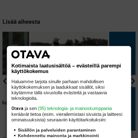
Lisää aiheesta
Kotimaista laatusisältöä – evästeillä parempi
käyttökokemus
Haluamme tarjota sinulle parhaan mahdollisen
käyttökokemuksen ja laadukkaat sisällöt, siksi
AJANKOHTAISTA
käytämme tällä sivustolla evästeitä ja vastaavia
en
Lappajärvellä kisataan
teknologioita.
atkoaikaa
sunnuntaina hyvin
ja sen
(95) teknologia- ja mainoskumppania
Otava
erikoisessa golftriathlonissa
keräävät tietoa (esim. vierailemis­tasi sivuista ja laitteesi
ominaisuuk­sista) seuraaviin käyttötarkoituksiin:
Sisällön ja palveluiden parantaminen
Kohdennettu mainonta ja markkinointi