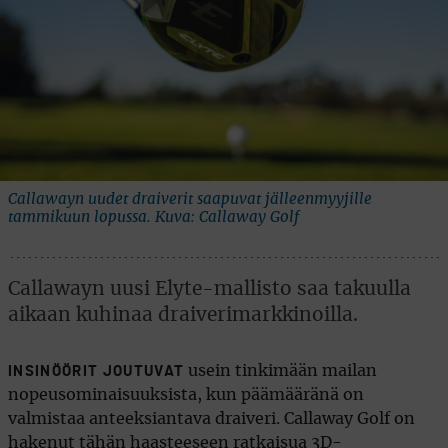
Callawayn uudet draiverit saapuvat jälleenmyyjille
tammikuun lopussa. Kuva: Callaway Golf
Callawayn uusi Elyte-mallisto saa takuulla
aikaan kuhinaa draiverimarkkinoilla.
usein tinkimään mailan
INSINÖÖRIT JOUTUVAT
nopeusominaisuuksista, kun päämääränä on
valmistaa anteeksiantava draiveri. Callaway Golf on
hakenut tähän haasteeseen ratkaisua 3D-