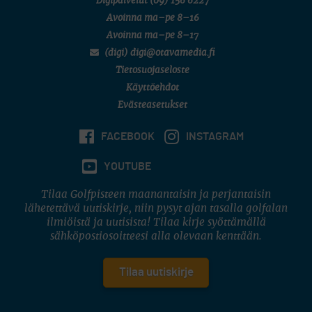
Digipalvelut
(09) 156 6227
Avoinna ma–pe 8–16
Avoinna ma–pe 8–17
(digi) digi@otavamedia.fi
Tietosuojaseloste
Käyttöehdot
Evästeasetukset
FACEBOOK
INSTAGRAM
YOUTUBE
Tilaa Golfpisteen maanantaisin ja perjantaisin
lähetettävä uutiskirje, niin pysyt ajan tasalla golfalan
ilmiöistä ja uutisista! Tilaa kirje syöttämällä
sähköpostiosoitteesi alla olevaan kenttään.
Tilaa uutiskirje