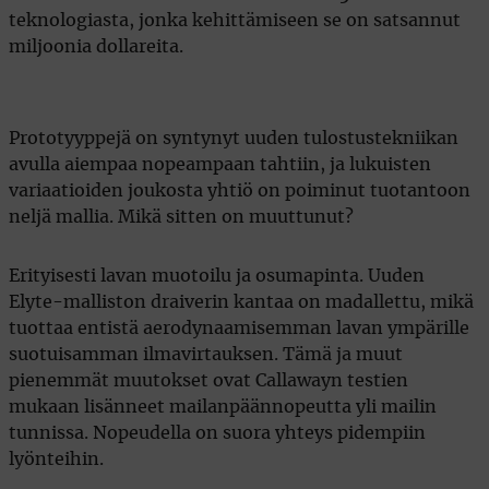
teknologiasta, jonka kehittämiseen se on satsannut
miljoonia dollareita.
Prototyyppejä on syntynyt uuden tulostustekniikan
avulla aiempaa nopeampaan tahtiin, ja lukuisten
variaatioiden joukosta yhtiö on poiminut tuotantoon
neljä mallia. Mikä sitten on muuttunut?
Erityisesti lavan muotoilu ja osumapinta. Uuden
Elyte-malliston draiverin kantaa on madallettu, mikä
tuottaa entistä aerodynaamisemman lavan ympärille
suotuisamman ilmavirtauksen. Tämä ja muut
pienemmät muutokset ovat Callawayn testien
mukaan lisänneet mailanpäännopeutta yli mailin
tunnissa. Nopeudella on suora yhteys pidempiin
lyönteihin.