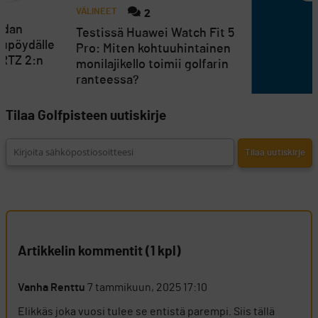
VÄLINEET
2
ndan
Testissä Huawei Watch Fit 5
lupöydälle
Pro: Miten kohtuuhintainen
 RTZ 2:n
monilajikello toimii golfarin
ranteessa?
Tilaa Golfpisteen uutiskirje
Artikkelin kommentit (1 kpl)
Vanha Renttu
7 tammikuun, 2025 17:10
Elikkäs joka vuosi tulee se entistä parempi. Siis tällä