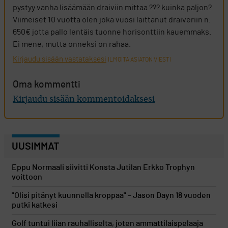
pystyy vanha lisäämään draiviin mittaa ??? kuinka paljon?
Viimeiset 10 vuotta olen joka vuosi laittanut draiveriin n.
650€ jotta pallo lentäis tuonne horisonttiin kauemmaks.
Ei mene, mutta onneksi on rahaa.
Kirjaudu sisään vastataksesi
ILMOITA ASIATON VIESTI
Oma kommentti
Kirjaudu sisään kommentoidaksesi
UUSIMMAT
Eppu Normaali siivitti Konsta Jutilan Erkko Trophyn
voittoon
"Olisi pitänyt kuunnella kroppaa" – Jason Dayn 18 vuoden
putki katkesi
Golf tuntui liian rauhalliselta, joten ammattilaispelaaja