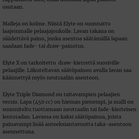
osutaan.
Malleja on kolme. Niistä Elyte on suunnattu
laajemmalle pelaajajoukolle. Lavan takana on
säädettävä paino, jonka asentoa säätämällä lapaan
saadaan fade- tai draw-painotus.
Elyte X on tarkoitettu draw-kierrettä suosiville
pelaajille. Liikuteltavan säätöpainon avulla lavan saa
käännettyä myös neutraaliin asentoon.
Elyte Triple Diamond on taitavampien pelaajien
versio. Lapa (450 cc) on hieman pienempi, ja malli on
suunniteltu tuottamaan neutraalin tai fade-kierteisen
lentoradan. Lavassa on kaksi säätöpainoa, joista
painavampi lisää anteeksiantavuutta taka-asentoon
asennettuna.