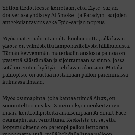
Yhtiön tiedotteessa kerrotaan, että Elyte-sarjan
draiverissa yhdistyy Ai Smoke- ja Paradym-sarjojen
anteeksiantavuus sekä Epic-sarjan nopeus.
Myös materiaalirintamalta kuuluu uutta, sillä lavan
yläosa on valmistettu lämpökäsitellystä hiilikuidusta.
Tämän kevyemmän materiaalin ansiosta painoa on
pystyttä säästämään ja sijoittamaan se sinne, jossa
siitä on eniten hyötyä – eli lavan alaosaan. Matala
painopiste on auttaa nostamaan pallon paremmassa
kulmassa ilmaan.
Myös osumapinta, joka kantaa nimeä Ai10x, on
suunniteltuu uusiksi. Siinä on kymmenkertainen
määrä kontrollipisteitä aikaisempaan Ai Smart Face -
osumapintaan verrattuna. Keskeistä on se, että
lopputuloksena on parempi pallon lentorata
riippumatta siitä, millä kohdalla lapaa palloon