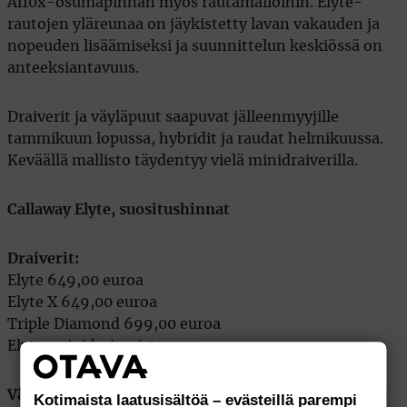
Ai10x-osumapinnan myös rautamailoihin. Elyte-
rautojen yläreunaa on jäykistetty lavan vakauden ja
nopeuden lisäämiseksi ja suunnittelun keskiössä on
anteeksiantavuus.
Draiverit ja väyläpuut saapuvat jälleenmyyjille
tammikuun lopussa, hybridit ja raudat helmikuussa.
Keväällä mallisto täydentyy vielä minidraiverilla.
Callaway Elyte, suositushinnat
Draiverit:
Elyte 649,00 euroa
Elyte X 649,00 euroa
Triple Diamond 699,00 euroa
Elyte-minidraiveri 529,00 euroa
Väyläpuut:
Kotimaista laatusisältöä – evästeillä parempi