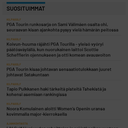
SUOSITUIMMAT
KILPAGOLF
PGA Tourin runkosarja on Sami Välimäen osalta ohi,
seuraavan kisan ajankohta pysyy vielä hämärän peitossa
KILPAGOLF
Koivun-huuma räjähti PGA Tourilla – yleisö vyöryi
päätösväylällä, kun nuorukainen laittoi Scottie
Schefflerin ojennukseen ja otti komean avausvoiton
KILPAGOLF
PGA Tourin kisaa johtavan sensaatiotulokkaan juuret
johtavat Satakuntaan
KILPAGOLF
Tapio Pulkkanen haki tärkeitä pisteitä Tshekistä ja
kohensi asemiaan rankingissa
KILPAGOLF
Noora Komulainen aloitti Women’s Openin uransa
kovimmalla major-kierroksella
AJANKOHTAISTA