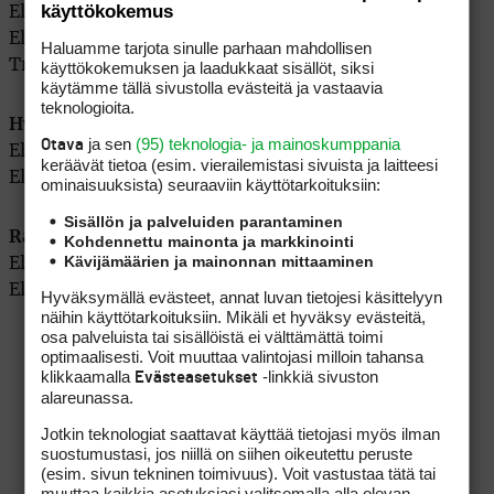
käyttökokemus
Elyte 399,00 euroa
Elyte X 399,00 euroa
Haluamme tarjota sinulle parhaan mahdollisen
Triple Diamond 429,00 euroa
käyttökokemuksen ja laadukkaat sisällöt, siksi
käytämme tällä sivustolla evästeitä ja vastaavia
teknologioita.
Hybridit:
ja sen
(95) teknologia- ja mainoskumppania
Otava
Elyte, 349,00 euroa
keräävät tietoa (esim. vierailemis­tasi sivuista ja laitteesi
Elyte X, 349,00 euroa
ominaisuuk­sista) seuraaviin käyttötarkoituksiin:
Sisällön ja palveluiden parantaminen
Raudat:
Kohdennettu mainonta ja markkinointi
Kävijämäärien ja mainonnan mittaaminen
Elyte, X ja HL, (teräs), 178,00 euroa (kpl)
Elyte, X ja HL, (grafiitti), 190,00 euroa (kpl)
Hyväksymällä evästeet, annat luvan tietojesi käsittelyyn
näihin käyttötarkoituksiin. Mikäli et hyväksy evästeitä,
osa palveluista tai sisällöistä ei välttämättä toimi
optimaalisesti. Voit muuttaa valintojasi milloin tahansa
klikkaamalla
-linkkiä sivuston
Evästeasetukset
alareunassa.
Jotkin teknologiat saattavat käyttää tietojasi myös ilman
suostumustasi, jos niillä on siihen oikeutettu peruste
(esim. sivun tekninen toimivuus). Voit vastustaa tätä tai
muuttaa kaikkia asetuksiasi valitsemalla alla olevan