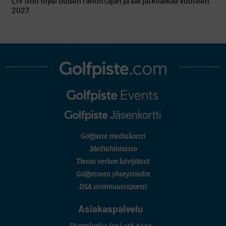
LIV Golf löysi uuden rahoittajan ja sai jatkoaikaa vuoteen
2027
Golfpiste mediakortti
Mediahinnasto
Tietoa verkon kävijöistä
Golfpisteen yhteystiedot
DSA avoimuusraportti
Asiakaspalvelu