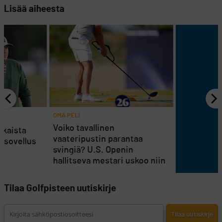
Lisää aiheesta
OMA PELI
Voiko tavallinen
jokaista
vaateripustin parantaa
issovellus
svingiä? U.S. Openin
en
hallitseva mestari uskoo niin
Tilaa Golfpisteen uutiskirje