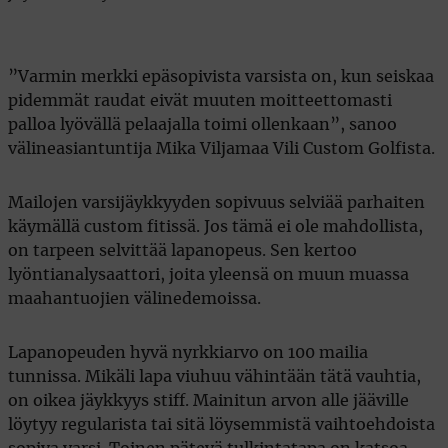
”Varmin merkki epäsopivista varsista on, kun seiskaa
pidemmät raudat eivät muuten moitteettomasti
palloa lyövällä pelaajalla toimi ollenkaan”, sanoo
välineasiantuntija Mika Viljamaa Vili Custom Golfista.
Mailojen varsijäykkyyden sopivuus selviää parhaiten
käymällä custom fitissä. Jos tämä ei ole mahdollista,
on tarpeen selvittää lapanopeus. Sen kertoo
lyöntianalysaattori, joita yleensä on muun muassa
maahantuojien välinedemoissa.
Lapanopeuden hyvä nyrkkiarvo on 100 mailia
tunnissa. Mikäli lapa viuhuu vähintään tätä vauhtia,
on oikea jäykkyys stiff. Mainitun arvon alle jääville
löytyy regularista tai sitä löysemmistä vaihtoehdoista