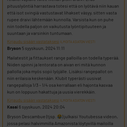
pituuslyöntiä harrastava totesi että on lyötävä niin kauan
että isot svingiä vastustavat lihakset väsyy, sitten vasta
rupee draivi lähtemään kunnolla. Varsista kun on puhe
niin todella paljon on vaikutusta lyöntipituuteen ja
suuntaan ja varsinkin tuntumaan.
Kirjaudu sisään vastataksesi
ILMOITA ASIATON VIESTI
Bryson
5 syyskuun, 2024 11:11
Mailatestit ja fittaukset range palloilla on todella typerää.
Niiden spinni ja lentorata on aivan eri mitä kunnon
pallolla joka myös sopii lyöjälle. Lisäksi rangepallot on
niin erilaisia keskenään. Klubit typerästi uusivat
rangepalloja 1/3 – 1/4 osa kerrallaan eli hajonta kasvaa
kun on loppuun hakattuja ja uusia vierekkäin.
Kirjaudu sisään vastataksesi
ILMOITA ASIATON VIESTI
Kasai
6 syyskuun, 2024 20:04
Bryson Descambue (tjsp.
) julkaisi Youtubessa videon,
jossa pelasi halvimmilla Amazonista löytyvillä mailoilla