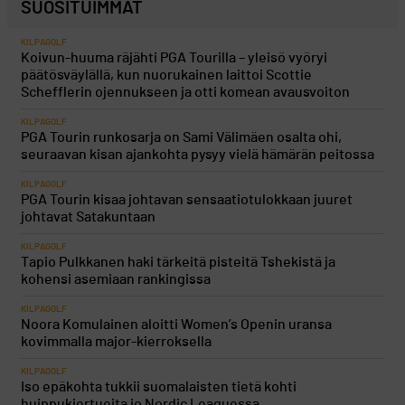
SUOSITUIMMAT
KILPAGOLF
Koivun-huuma räjähti PGA Tourilla – yleisö vyöryi
päätösväylällä, kun nuorukainen laittoi Scottie
Schefflerin ojennukseen ja otti komean avausvoiton
KILPAGOLF
PGA Tourin runkosarja on Sami Välimäen osalta ohi,
seuraavan kisan ajankohta pysyy vielä hämärän peitossa
KILPAGOLF
PGA Tourin kisaa johtavan sensaatiotulokkaan juuret
johtavat Satakuntaan
KILPAGOLF
Tapio Pulkkanen haki tärkeitä pisteitä Tshekistä ja
kohensi asemiaan rankingissa
KILPAGOLF
Noora Komulainen aloitti Women’s Openin uransa
kovimmalla major-kierroksella
KILPAGOLF
Iso epäkohta tukkii suomalaisten tietä kohti
huippukiertueita jo Nordic Leaguessa