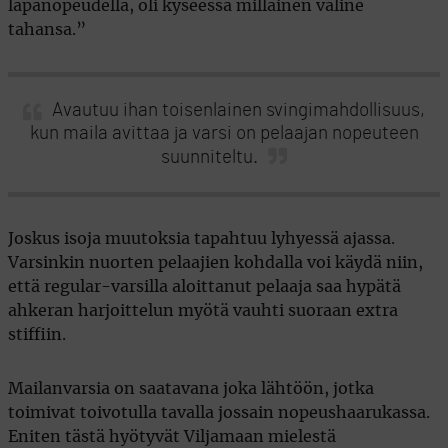
lapanopeudella, oli kyseessä millainen väline
tahansa.”
Avautuu ihan toisenlainen svingimahdollisuus,
kun maila avittaa ja varsi on pelaajan nopeuteen
suunniteltu.
Joskus isoja muutoksia tapahtuu lyhyessä ajassa.
Varsinkin nuorten pelaajien kohdalla voi käydä niin,
että regular-varsilla aloittanut pelaaja saa hypätä
ahkeran harjoittelun myötä vauhti suoraan extra
stiffiin.
Mailanvarsia on saatavana joka lähtöön, jotka
toimivat toivotulla tavalla jossain nopeushaarukassa.
Eniten tästä hyötyvät Viljamaan mielestä