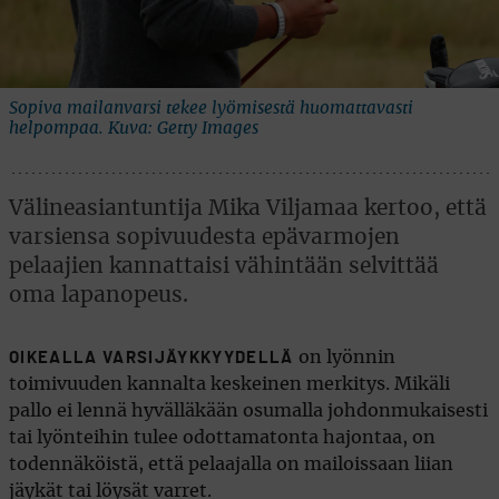
Sopiva mailanvarsi tekee lyömisestä huomattavasti
helpompaa. Kuva: Getty Images
Välineasiantuntija Mika Viljamaa kertoo, että
varsiensa sopivuudesta epävarmojen
pelaajien kannattaisi vähintään selvittää
oma lapanopeus.
on lyönnin
OIKEALLA VARSIJÄYKKYYDELLÄ
toimivuuden kannalta keskeinen merkitys. Mikäli
pallo ei lennä hyvälläkään osumalla johdonmukaisesti
tai lyönteihin tulee odottamatonta hajontaa, on
todennäköistä, että pelaajalla on mailoissaan liian
jäykät tai löysät varret.