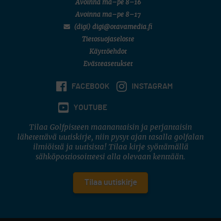
Avoinna ma–pe 8–16
Avoinna ma–pe 8–17
(digi) digi@otavamedia.fi
Tietosuojaseloste
Käyttöehdot
Evästeasetukset
FACEBOOK
INSTAGRAM
YOUTUBE
Tilaa Golfpisteen maanantaisin ja perjantaisin
lähetettävä uutiskirje, niin pysyt ajan tasalla golfalan
ilmiöistä ja uutisista! Tilaa kirje syöttämällä
sähköpostiosoitteesi alla olevaan kenttään.
Tilaa uutiskirje