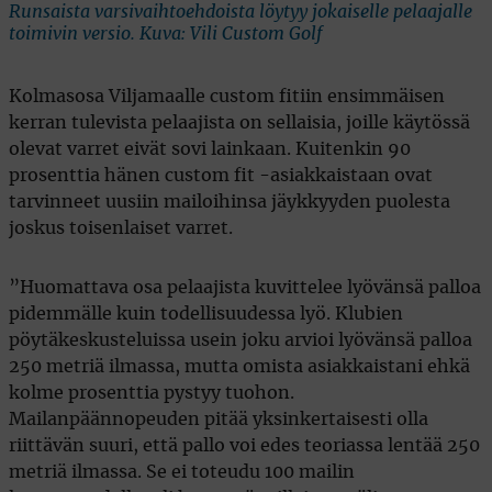
Runsaista varsivaihtoehdoista löytyy jokaiselle pelaajalle
toimivin versio. Kuva: Vili Custom Golf
Kolmasosa Viljamaalle custom fitiin ensimmäisen
kerran tulevista pelaajista on sellaisia, joille käytössä
olevat varret eivät sovi lainkaan. Kuitenkin 90
prosenttia hänen custom fit -asiakkaistaan ovat
tarvinneet uusiin mailoihinsa jäykkyyden puolesta
joskus toisenlaiset varret.
”Huomattava osa pelaajista kuvittelee lyövänsä palloa
pidemmälle kuin todellisuudessa lyö. Klubien
pöytäkeskusteluissa usein joku arvioi lyövänsä palloa
250 metriä ilmassa, mutta omista asiakkaistani ehkä
kolme prosenttia pystyy tuohon.
Mailanpäännopeuden pitää yksinkertaisesti olla
riittävän suuri, että pallo voi edes teoriassa lentää 250
metriä ilmassa. Se ei toteudu 100 mailin