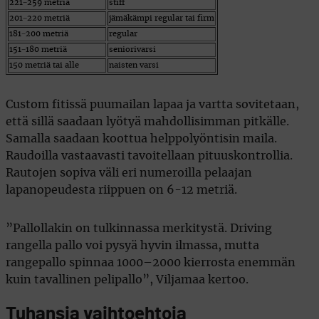
221−259 metriä
stiff
201−220 metriä
jämäkämpi regular tai firm
181−200 metriä
regular
151−180 metriä
seniorivarsi
150 metriä tai alle
naisten varsi
Custom fitissä puumailan lapaa ja vartta sovitetaan,
että sillä saadaan lyötyä mahdollisimman pitkälle.
Samalla saadaan koottua helppolyöntisin maila.
Raudoilla vastaavasti tavoitellaan pituuskontrollia.
Rautojen sopiva väli eri numeroilla pelaajan
lapanopeudesta riippuen on 6-12 metriä.
”Pallollakin on tulkinnassa merkitystä. Driving
rangella pallo voi pysyä hyvin ilmassa, mutta
rangepallo spinnaa 1000–2000 kierrosta enemmän
kuin tavallinen pelipallo”, Viljamaa kertoo.
Tuhansia vaihtoehtoja