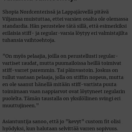
Shopia Nordcenterissä ja Lappajärvellä pitävä
Viljamaa muistuttaa, ettei varsien osalta ole olemassa
standardia. Hän perustelee tätä sillä, että esimerkiksi
erilaisia stiff- ja regular-varsia löytyy eri valmistajilta
tuhansia vaihtoehtoja.
”On myös pelaajia, joilla on perustellusti regular-
vartiset raudat, mutta puumailoissa heillä toimivat
stiff-varret paremmin. Tai päinvastoin. Joskus on
tullut vastaan pelaaja, jolla on stiffin nopeus, mutta
en ole saanut hänellä mitään stiff-vartista puuta
toimimaan vaan nappiarvot ovat löytyneet regularin
puolelta. Tämän taustalla on yksilöllinen svingi eri
muuttujineen.”
Asiantuntija sanoo, että jo ”kevyt” custom fit olisi
hyödyksi, kun halutaan selvittää varren sopivuus.