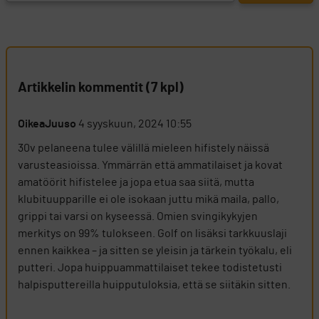
Artikkelin kommentit (7 kpl)
OikeaJuuso
4 syyskuun, 2024 10:55
30v pelaneena tulee välillä mieleen hifistely näissä
varusteasioissa. Ymmärrän että ammatilaiset ja kovat
amatöörit hifistelee ja jopa etua saa siitä, mutta
klubituupparille ei ole isokaan juttu mikä maila, pallo,
grippi tai varsi on kyseessä. Omien svingikykyjen
merkitys on 99% tulokseen. Golf on lisäksi tarkkuuslaji
ennen kaikkea – ja sitten se yleisin ja tärkein työkalu, eli
putteri. Jopa huippuammattilaiset tekee todistetusti
halpisputtereilla huipputuloksia, että se siitäkin sitten.