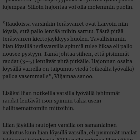
lujempaa. Silloin hajontaa voi olla molemmin puolin.
”Raudoissa varsinkin teräsvarret ovat harvoin niin
löysiä, että pallo lentää mihin sattuu. Tästä pitää
teräsvarren kiertojäykkyys huolen. Tavallisimmin
liian löysillä teräsvarsilla spinniä tulee liikaa eli pallo
nousee pystyyn. Tämä johtaa siihen, että pisimmät
raudat (3–5) lentävät yhtä pitkälle. Hajonnan osalta
löysällä varrella on taipumus viedä (oikealta lyövällä)
palloa vasemmalle”, Viljamaa sanoo.
Lisäksi liian notkeilla varsilla lyövällä lyhimmät
raudat lentävät ison spinnin takia usein
hallitsemattomiin mittoihin.
Liian jäykillä rautojen varsilla on samanlainen
vaikutus kuin liian löysillä varsilla, eli pisimmät mailat