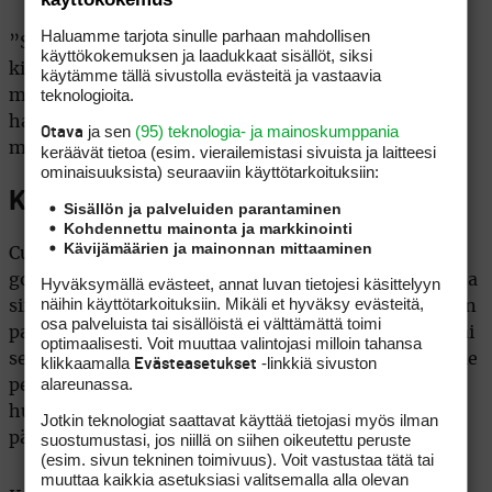
Haluamme tarjota sinulle parhaan mahdollisen
”Sellaisilla pelattaessa iskee varmasti kolmen
käyttökokemuksen ja laadukkaat sisällöt, siksi
kierroksen jälkeen kyllästyminen, kun pallo ei lennä
käytämme tällä sivustolla evästeitä ja vastaavia
teknologioita.
mihinkään. Siinä tuhotaan heti kättelyssä jonkun
harrastus, ja golfista voi jäädä pysyvästi huono
ja sen
(95) teknologia- ja mainoskumppania
Otava
maku.”
keräävät tietoa (esim. vierailemis­tasi sivuista ja laitteesi
ominaisuuk­sista) seuraaviin käyttötarkoituksiin:
Kukaan ei ole kahden varren välissä
Sisällön ja palveluiden parantaminen
Kohdennettu mainonta ja markkinointi
Kävijämäärien ja mainonnan mittaaminen
Custom fit ei aina tarjoa vastausta uudemman
golfarin tarpeeseen. Jos svingi on kehitysvaiheessa, ja
Hyväksymällä evästeet, annat luvan tietojesi käsittelyyn
näihin käyttötarkoituksiin. Mikäli et hyväksy evästeitä,
siinä on merkkejä edistymisestä, asiakasta pyydetään
osa palveluista tai sisällöistä ei välttämättä toimi
palaamaan asiaan muutaman kuukauden kuluttua tai
optimaalisesti. Voit muuttaa valintojasi milloin tahansa
seuraavana vuonna. Jos selvästi kehittymässä olevalle
klikkaamalla
-linkkiä sivuston
Evästeasetukset
alareunassa.
pelaajalle tilataan fitatut mailat, hän ei
huonoimmassa tapauksessa tee niillä parin vuoden
Jotkin teknologiat saattavat käyttää tietojasi myös ilman
päästä mitään.
suostumustasi, jos niillä on siihen oikeutettu peruste
(esim. sivun tekninen toimivuus). Voit vastustaa tätä tai
muuttaa kaikkia asetuksiasi valitsemalla alla olevan