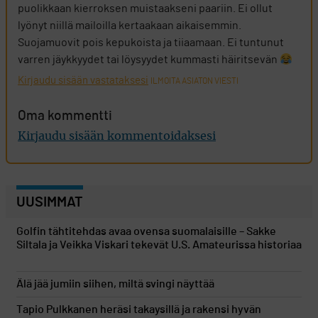
puolikkaan kierroksen muistaakseni paariin. Ei ollut
lyönyt niillä mailoilla kertaakaan aikaisemmin.
Suojamuovit pois kepukoista ja tiiaamaan. Ei tuntunut
varren jäykkyydet tai löysyydet kummasti häiritsevän
Kirjaudu sisään vastataksesi
ILMOITA ASIATON VIESTI
Oma kommentti
Kirjaudu sisään kommentoidaksesi
UUSIMMAT
Golfin tähtitehdas avaa ovensa suomalaisille – Sakke
Siltala ja Veikka Viskari tekevät U.S. Amateurissa historiaa
Älä jää jumiin siihen, miltä svingi näyttää
Tapio Pulkkanen heräsi takaysillä ja rakensi hyvän