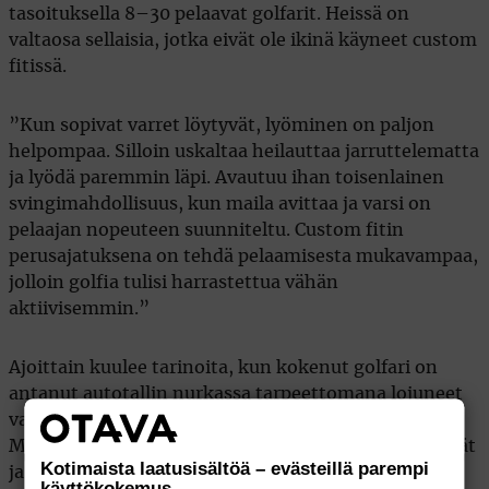
tasoituksella 8–30 pelaavat golfarit. Heissä on
valtaosa sellaisia, jotka eivät ole ikinä käyneet custom
fitissä.
”Kun sopivat varret löytyvät, lyöminen on paljon
helpompaa. Silloin uskaltaa heilauttaa jarruttelematta
ja lyödä paremmin läpi. Avautuu ihan toisenlainen
svingimahdollisuus, kun maila avittaa ja varsi on
pelaajan nopeuteen suunniteltu. Custom fitin
perusajatuksena on tehdä pelaamisesta mukavampaa,
jolloin golfia tulisi harrastettua vähän
aktiivisemmin.”
Ajoittain kuulee tarinoita, kun kokenut golfari on
antanut autotallin nurkassa tarpeettomana lojuneet
vanhat mailat aloittelevalle naiselle tai juniorille.
Monesti ne ovat painavat mailat, joissa on liian jäykät
Kotimaista laatusisältöä – evästeillä parempi
ja pitkät teräsvarret.
käyttökokemus