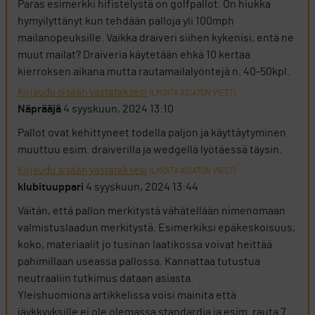
Paras esimerkki hifistelystä on golfpallot. On hiukka
hymyilyttänyt kun tehdään palloja yli 100mph
mailanopeuksille. Vaikka draiveri siihen kykenisi, entä ne
muut mailat? Draiveria käytetään ehkä 10 kertaa
kierroksen aikana mutta rautamailalyöntejä n. 40-50kpl.
Kirjaudu sisään vastataksesi
ILMOITA ASIATON VIESTI
Näprääjä
4 syyskuun, 2024 13:10
Pallot ovat kehittyneet todella paljon ja käyttäytyminen
muuttuu esim. draiverilla ja wedgellä lyötäessä täysin.
Kirjaudu sisään vastataksesi
ILMOITA ASIATON VIESTI
klubituuppari
4 syyskuun, 2024 13:44
Väitän, että pallon merkitystä vähätellään nimenomaan
valmistuslaadun merkitystä. Esimerkiksi epäkeskoisuus,
koko, materiaalit jo tusinan laatikossa voivat heittää
pahimillaan useassa pallossa. Kannattaa tutustua
neutraaliin tutkimus dataan asiasta.
Yleishuomiona artikkelissa voisi mainita että
jäykkyyksille ei ole olemassa standardia ja esim. rauta 7