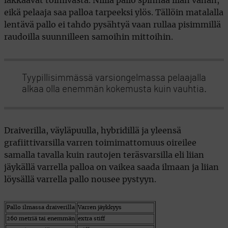
lakkaavat toimivasta. Niillä pallo spinnaa liian vähän,
eikä pelaaja saa palloa tarpeeksi ylös. Tällöin matalalla
lentävä pallo ei tahdo pysähtyä vaan rullaa pisimmillä
raudoilla suunnilleen samoihin mittoihin.
Tyypillisimmässä varsiongelmassa pelaajalla
alkaa olla enemmän kokemusta kuin vauhtia.
Draiverilla, väyläpuulla, hybridillä ja yleensä
grafiittivarsilla varren toimimattomuus oireilee
samalla tavalla kuin rautojen teräsvarsilla eli liian
jäykällä varrella palloa on vaikea saada ilmaan ja liian
löysällä varrella pallo nousee pystyyn.
Pallo ilmassa draiverilla
Varren jäykkyys
260 metriä tai enemmän
extra stiff