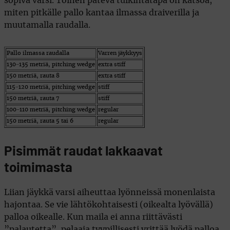
sopiva varsi. Toinen pätevä tulkintatapa on katsoa,
miten pitkälle pallo kantaa ilmassa draiverilla ja
muutamalla raudalla.
Pallo ilmassa raudalla
Varren jäykkyys
130−135 metriä, pitching wedge
extra stiff
150 metriä, rauta 8
extra stiff
115−120 metriä, pitching wedge
stiff
150 metriä, rauta 7
stiff
100−110 metriä, pitching wedge
regular
150 metriä, rauta 5 tai 6
regular
Pisimmät raudat lakkaavat
toimimasta
Liian jäykkä varsi aiheuttaa lyönneissä monenlaista
hajontaa. Se vie lähtökohtaisesti (oikealta lyövällä)
palloa oikealle. Kun maila ei anna riittävästi
”palautetta”, pelaaja tyypillisesti yrittää lyödä palloa