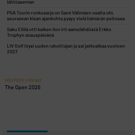
lähtöaseman
PGA Tourin runkosarja on Sami Välimäen osalta ohi,
seuraavan kisan ajankohta pysyy vielä hämärän peitossa
Saku Ellilä otti kaiken ilon irti aamulähdöstä Erkko
Trophyn avauspäivänä
LIV Golf löysi uuden rahoittajan ja sai jatkoaikaa vuoteen
2027
GOLFPISTE PODCAST
The Open 2026