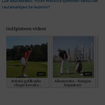
Lue seuraavaksi: Miten matoilta lyöminen vaikuttaa
rautamailojen lie-kulmiin?