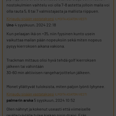
nostokulmien vaihtelu voi olla 7-8 astetta jolloin maila voi
olla rauta 5, 6 tai 7 valmistajasta ja mallista riippuen.
Kirjaudu sisään vastataksesi
ILMOITA ASIATON VIESTI
Uno
4 syyskuun, 2024 22:18
Kun pelaajan ikä on +35, niin fyysinen kunto usein
vaikuttaa mailan pään nopeuksiin sekä miten nopeus
pysyy kierroksen aikana vakiona.
Trackman mittaus olisi hyvä tehdä golf kierroksen
jälkeen tai vähintään
30-60 min aktiivisen rangeharjoittelun jälkeen.
Monet yllättyvät tuloksista, miten paljon lyönti lyhynee.
Kirjaudu sisään vastataksesi
ILMOITA ASIATON VIESTI
palmerin arska
5 syyskuun, 2024 10:52
Olen nähnyt ja kokenut useasti että viimeiselle
reiälle/väylälle tulee kiekan pisin draivi. Eräs