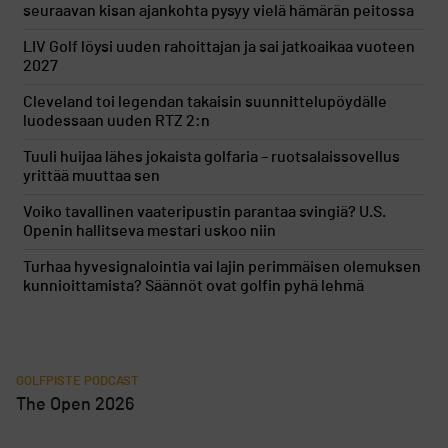
seuraavan kisan ajankohta pysyy vielä hämärän peitossa
LIV Golf löysi uuden rahoittajan ja sai jatkoaikaa vuoteen
2027
Cleveland toi legendan takaisin suunnittelupöydälle
luodessaan uuden RTZ 2:n
Tuuli huijaa lähes jokaista golfaria – ruotsalaissovellus
yrittää muuttaa sen
Voiko tavallinen vaateripustin parantaa svingiä? U.S.
Openin hallitseva mestari uskoo niin
Turhaa hyvesignalointia vai lajin perimmäisen olemuksen
kunnioittamista? Säännöt ovat golfin pyhä lehmä
GOLFPISTE PODCAST
The Open 2026