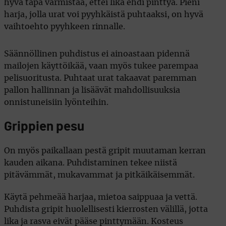
hyvä tapa varmistaa, ettei lika ehdi pinttyä. Pieni
harja, jolla urat voi pyyhkäistä puhtaaksi, on hyvä
vaihtoehto pyyhkeen rinnalle.
Säännöllinen puhdistus ei ainoastaan pidennä
mailojen käyttöikää, vaan myös tukee parempaa
pelisuoritusta. Puhtaat urat takaavat paremman
pallon hallinnan ja lisäävät mahdollisuuksia
onnistuneisiin lyönteihin.
Grippien pesu
On myös paikallaan pestä gripit muutaman kerran
kauden aikana. Puhdistaminen tekee niistä
pitävämmät, mukavammat ja pitkäikäisemmät.
Käytä pehmeää harjaa, mietoa saippuaa ja vettä.
Puhdista gripit huolellisesti kierrosten välillä, jotta
lika ja rasva eivät pääse pinttymään. Kosteus