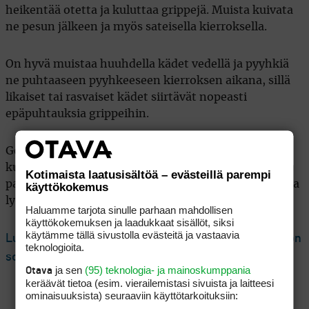
heikentää otetta ja kuluttaa grippejä. Muista kuivata
ne pesun jälkeen ja myös sateisella kierroksella.
On hyvä muistaa huuhdella kädet vedellä ja pyyhkiä
ne puhtaaseen pyyhkeeseen kierroksen aikana, sillä
likaiset tai rasvaiset kädet siirtävät nopeasti
epäpuhtauksia grippeihin.
Golfmailojen huolto on pieni vaiva, joka voi säästää
kustannuksilta sekä parantaa pelikokemusta – ja
Kotimaista laatusisältöä – evästeillä parempi
parhaassa tapauksessa tuoda hieman lisää tarkkuutta
käyttökokemus
lyönteihin.
Haluamme tarjota sinulle parhaan mahdollisen
käyttökokemuksen ja laadukkaat sisällöt, siksi
käytämme tällä sivustolla evästeitä ja vastaavia
Lue seuraavaksi: Mistä tietää, että golfmailan varsi on
teknologioita.
sopivan pituinen?
ja sen
(95) teknologia- ja mainoskumppania
Otava
keräävät tietoa (esim. vierailemis­tasi sivuista ja laitteesi
ominaisuuk­sista) seuraaviin käyttötarkoituksiin: