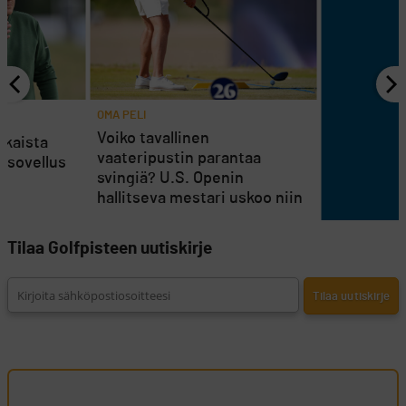
OMA PELI
Voiko tavallinen
jokaista
vaateripustin parantaa
issovellus
svingiä? U.S. Openin
en
hallitseva mestari uskoo niin
Tilaa Golfpisteen uutiskirje