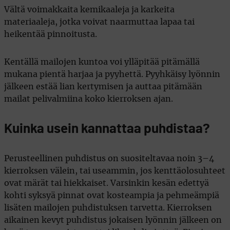
Vältä voimakkaita kemikaaleja ja karkeita
materiaaleja, jotka voivat naarmuttaa lapaa tai
heikentää pinnoitusta.
Kentällä mailojen kuntoa voi ylläpitää pitämällä
mukana pientä harjaa ja pyyhettä. Pyyhkäisy lyönnin
jälkeen estää lian kertymisen ja auttaa pitämään
mailat pelivalmiina koko kierroksen ajan.
Kuinka usein kannattaa puhdistaa?
Perusteellinen puhdistus on suositeltavaa noin 3–4
kierroksen välein, tai useammin, jos kenttäolosuhteet
ovat märät tai hiekkaiset. Varsinkin kesän edettyä
kohti syksyä pinnat ovat kosteampia ja pehmeämpiä
lisäten mailojen puhdistuksen tarvetta. Kierroksen
aikainen kevyt puhdistus jokaisen lyönnin jälkeen on