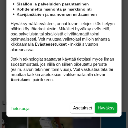
Sisällön ja palveluiden parantaminen
Kohdennettu mainonta ja markkinointi
Kävijämäärien ja mainonnan mittaaminen
Hyväksymällä evästeet, annat luvan tietojesi käsittelyyn
näihin käyttötarkoituksiin. Mikäli et hyväksy evästeitä,
osa palveluista tai sisällöistä ei välttämättä toimi
optimaalisesti. Voit muuttaa valintojasi milloin tahansa
klikkaamalla
-linkkiä sivuston
Evästeasetukset
alareunassa.
Jotkin teknologiat saattavat käyttää tietojasi myös ilman
suostumustasi, jos niillä on siihen oikeutettu peruste
(esim. sivun tekninen toimivuus). Voit vastustaa tätä tai
muuttaa kaikkia asetuksiasi valitsemalla alla olevan
-painikkeen.
Asetukset
Lisää aiheesta
Asetukset
Hyväksy
Tietosuoja