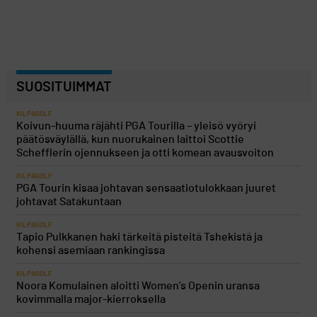
SUOSITUIMMAT
KILPAGOLF
Koivun-huuma räjähti PGA Tourilla – yleisö vyöryi
päätösväylällä, kun nuorukainen laittoi Scottie
Schefflerin ojennukseen ja otti komean avausvoiton
KILPAGOLF
PGA Tourin kisaa johtavan sensaatiotulokkaan juuret
johtavat Satakuntaan
KILPAGOLF
Tapio Pulkkanen haki tärkeitä pisteitä Tshekistä ja
kohensi asemiaan rankingissa
KILPAGOLF
Noora Komulainen aloitti Women’s Openin uransa
kovimmalla major-kierroksella