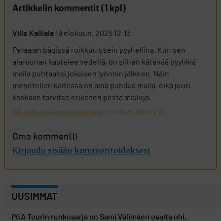
Artikkelin kommentit (1 kpl)
Ville Kalliala
19 elokuun, 2025 12:13
Pelaajan bägissä roikkuu usein pyyheliina. Kun sen
alareunan kastelee vedellä, on siihen kätevää pyyhkiä
maila puhtaaksi jokaisen lyönnin jälkeen. Näin
menetellen kädessä on aina puhdas maila, eikä juuri
koskaan tarvitse erikseen pestä mailoja.
Kirjaudu sisään vastataksesi
ILMOITA ASIATON VIESTI
Oma kommentti
Kirjaudu sisään kommentoidaksesi
UUSIMMAT
PGA Tourin runkosarja on Sami Välimäen osalta ohi,