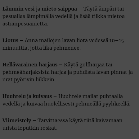
Lämmin vesi ja mieto saippua
– Täytä ämpäri tai
pesuallas lämpimällä vedellä ja lisää tilkka mietoa
astianpesuainetta.
Liotus
– Anna mailojen lavan liota vedessä 10–15
minuuttia, jotta lika pehmenee.
Hellävarainen harjaus
– Käytä golfharjaa tai
pehmeäharjaksista harjaa ja puhdista lavan pinnat ja
urat pyörivin liikkein.
Huuhtelu ja kuivaus
– Huuhtele mailat puhtaalla
vedellä ja kuivaa huolellisesti pehmeällä pyyhkeellä.
Viimeistely
– Tarvittaessa käytä tiitä kaivamaan
urista loputkin roskat.