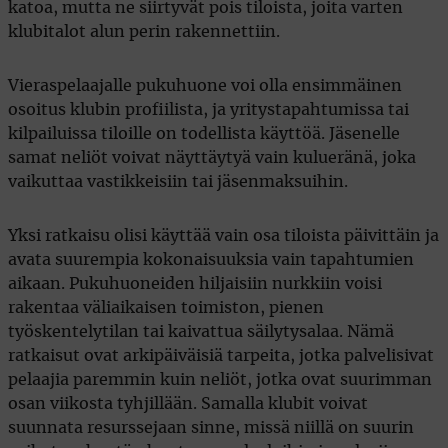
katoa, mutta ne siirtyvät pois tiloista, joita varten
klubitalot alun perin rakennettiin.
Vieraspelaajalle pukuhuone voi olla ensimmäinen
osoitus klubin profiilista, ja yritystapahtumissa tai
kilpailuissa tiloille on todellista käyttöä. Jäsenelle
samat neliöt voivat näyttäytyä vain kulueränä, joka
vaikuttaa vastikkeisiin tai jäsenmaksuihin.
Yksi ratkaisu olisi käyttää vain osa tiloista päivittäin ja
avata suurempia kokonaisuuksia vain tapahtumien
aikaan. Pukuhuoneiden hiljaisiin nurkkiin voisi
rakentaa väliaikaisen toimiston, pienen
työskentelytilan tai kaivattua säilytysalaa. Nämä
ratkaisut ovat arkipäiväisiä tarpeita, jotka palvelisivat
pelaajia paremmin kuin neliöt, jotka ovat suurimman
osan viikosta tyhjillään. Samalla klubit voivat
suunnata resurssejaan sinne, missä niillä on suurin