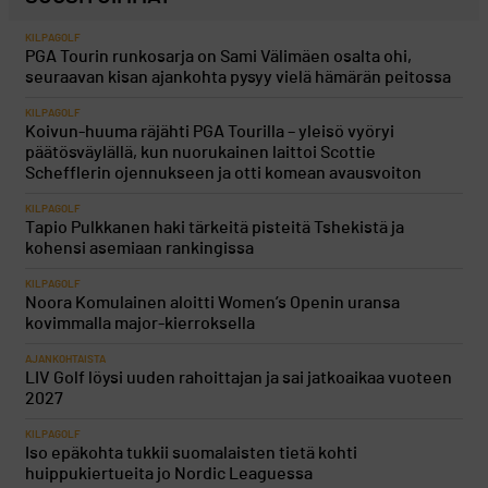
KILPAGOLF
PGA Tourin runkosarja on Sami Välimäen osalta ohi,
seuraavan kisan ajankohta pysyy vielä hämärän peitossa
KILPAGOLF
Koivun-huuma räjähti PGA Tourilla – yleisö vyöryi
päätösväylällä, kun nuorukainen laittoi Scottie
Schefflerin ojennukseen ja otti komean avausvoiton
KILPAGOLF
Tapio Pulkkanen haki tärkeitä pisteitä Tshekistä ja
kohensi asemiaan rankingissa
KILPAGOLF
Noora Komulainen aloitti Women’s Openin uransa
kovimmalla major-kierroksella
AJANKOHTAISTA
LIV Golf löysi uuden rahoittajan ja sai jatkoaikaa vuoteen
2027
KILPAGOLF
Iso epäkohta tukkii suomalaisten tietä kohti
huippukiertueita jo Nordic Leaguessa