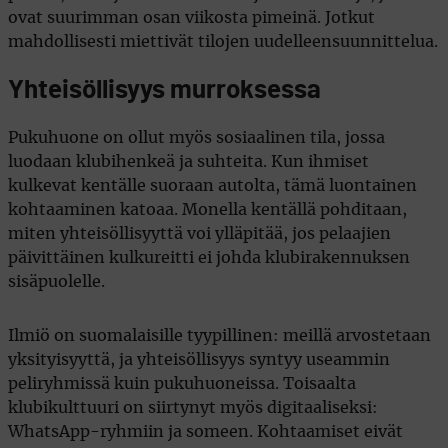
ovat suurimman osan viikosta pimeinä. Jotkut
mahdollisesti miettivät tilojen uudelleensuunnittelua.
Yhteisöllisyys murroksessa
Pukuhuone on ollut myös sosiaalinen tila, jossa
luodaan klubihenkeä ja suhteita. Kun ihmiset
kulkevat kentälle suoraan autolta, tämä luontainen
kohtaaminen katoaa. Monella kentällä pohditaan,
miten yhteisöllisyyttä voi ylläpitää, jos pelaajien
päivittäinen kulkureitti ei johda klubirakennuksen
sisäpuolelle.
Ilmiö on suomalaisille tyypillinen: meillä arvostetaan
yksityisyyttä, ja yhteisöllisyys syntyy useammin
peliryhmissä kuin pukuhuoneissa. Toisaalta
klubikulttuuri on siirtynyt myös digitaaliseksi:
WhatsApp-ryhmiin ja someen. Kohtaamiset eivät