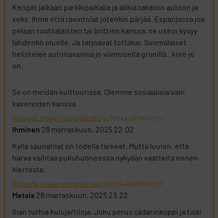
Kengät jalkaan parkkipaikalla ja äkkiä takaisin autoon ja
veks. Ihme että ravintolat jotenkin pärjää. Espanjassa jos
pelaan ruotsalaisten tai brittien kanssa, ne usein kysyy
lähdenkö oluelle. Ja tarjoavat tottakai. Suomalaiset
helistelee autonavaimia jo viimeisellä griinillä.. kiire jo
on.
Se on meidän kulttuurissa. Olemme sosiaalisia vain
kavereiden kanssa.
Kirjaudu sisään vastataksesi
ILMOITA ASIATON VIESTI
Ihminen
28 marraskuun, 2025 22:02
Kyllä saunatilat on todella tärkeat. Mutta luulen, että
harva vaihtaa pukuhuoneessa nykyään vaatteita ennen
kierrosta.
Kirjaudu sisään vastataksesi
ILMOITA ASIATON VIESTI
Metsis
28 marraskuun, 2025 23:22
Ihan turhia kuluja/tiloja. Joku perus cädärinkoppi ja tiski