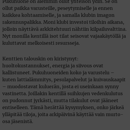
Pukuhuone on aiemmin ollut yhteisön ydin. Se on
ollut paikka varusteille, peseytymiselle ja ennen
kaikkea kohtaamiselle, ja samalla klubin imagon
rakennuspalikka. Moni klubi investoi tiloihin aikana,
jolloin näyttävä arkkitehtuuri nähtiin kilpailuvalttina.
Nyt monilla kentillä isot tilat seisovat vajaakäytöllä ja
kuluttavat melkoisesti resursseja.
Kenttien talouskin on kiristynyt:
huoltokustannukset, energia ja siivous ovat
kallistuneet. Pukuhuoneiden koko ja varustelu –
kuten lattialämmitys, pesulapalvelut ja kuivauskaapit
– muodostavat kuluerän, josta ei useinkaan synny
vastinetta. Joillakin kentillä suihkujen vedenkulutus
on pudonnut jyrkästi, mutta tilakulut ovat jääneet
entiselleen. Tämä herättää kysymyksen, onko järkeä
ylläpitää tiloja, joita arkipäivinä käyttää vain murto-
osa jäsenistä.