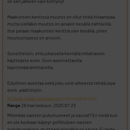
on sen jälkeen vain kiihtynyt.
Maakuntien kentissä muutos on ollut ehkä hitaampaa,
mutta sielläkin muutos on ainakin kesällä nähtävillä.
Itse pelaan maakuntien kenttiä vain kesällä, joten
muutosnopeus on arvioini.
Suosittelisin, että jokaisella kentällä mitattaisiin
käyttöaste esim. Oviin asennettavilla
käyntimäärämittareilla.
Edullinen asentaa sekä joku voisi aiheesta tehdä jopa
esim. päättötyön.
Kirjaudu sisään vastataksesi
ILMOITA ASIATON VIESTI
Range
29 marraskuun, 2025 07:23
Mitenkäs naisten pukuhuoneet ja saunat? En tiedä kun
en ole koskaan käynyt golfklubien naisten
pukuhuoneissa, mutta kai niissäkin on sauna. Ei taida