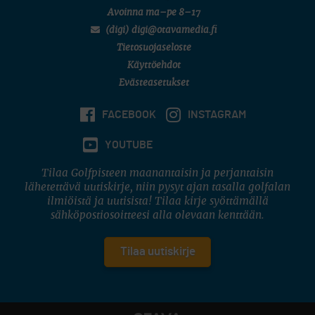
Avoinna ma–pe 8–17
(digi) digi@otavamedia.fi
Tietosuojaseloste
Käyttöehdot
Evästeasetukset
FACEBOOK
INSTAGRAM
YOUTUBE
Tilaa Golfpisteen maanantaisin ja perjantaisin
lähetettävä uutiskirje, niin pysyt ajan tasalla golfalan
ilmiöistä ja uutisista! Tilaa kirje syöttämällä
sähköpostiosoitteesi alla olevaan kenttään.
Tilaa uutiskirje