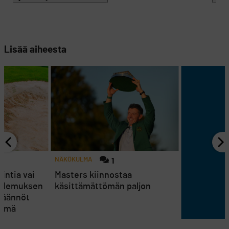
Lisää aiheesta
NÄKÖKULMA
1
intia vai
Masters kiinnostaa
 olemuksen
käsittämättömän paljon
Säännöt
ehmä