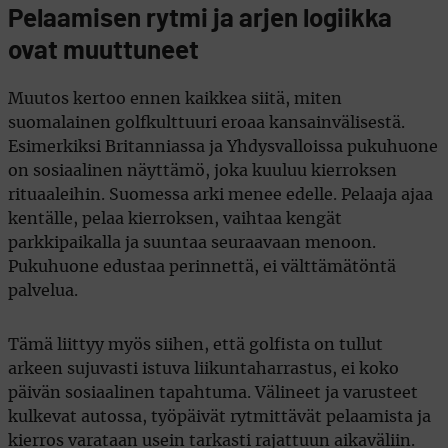
Pelaamisen rytmi ja arjen logiikka
ovat muuttuneet
Muutos kertoo ennen kaikkea siitä, miten
suomalainen golfkulttuuri eroaa kansainvälisestä.
Esimerkiksi Britanniassa ja Yhdysvalloissa pukuhuone
on sosiaalinen näyttämö, joka kuuluu kierroksen
rituaaleihin. Suomessa arki menee edelle. Pelaaja ajaa
kentälle, pelaa kierroksen, vaihtaa kengät
parkkipaikalla ja suuntaa seuraavaan menoon.
Pukuhuone edustaa perinnettä, ei välttämätöntä
palvelua.
Tämä liittyy myös siihen, että golfista on tullut
arkeen sujuvasti istuva liikuntaharrastus, ei koko
päivän sosiaalinen tapahtuma. Välineet ja varusteet
kulkevat autossa, työpäivät rytmittävät pelaamista ja
kierros varataan usein tarkasti rajattuun aikaväliin.