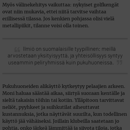
Myös välinekehitys vaikuttaa: nykyiset golfkengät
ovat niin mukavia, ettei niitä tarvitse vaihtaa
erillisessä tilassa. Jos kenkien pohjassa olisi vielä
metallipiikit, tilanne voisi olla toinen.
Ilmiö on suomalaisille tyypillinen: meillä
arvostetaan yksityisyyttä, ja yhteisöllisyys syntyy
useammin peliryhmissä kuin pukuhuoneissa.
Pukuhuoneiden alikäyttö kytkeytyy pelaajien arkeen.
Moni haluaa säästää aikaa, siirtyä suoraan kentälle ja
sieltä takaisin töihin tai kotiin. Ylläpitoon tarvittavat
neliöt, pyyhkeet ja suihkutilat aiheuttavat
kustannuksia, jotka näyttävät suurilta, kun todellinen
käyttö jää vähäiseksi. Joillain klubeilla saatetaan jo
pohtia, onko järkeä lämmittää ja siivota tiloja, jotka