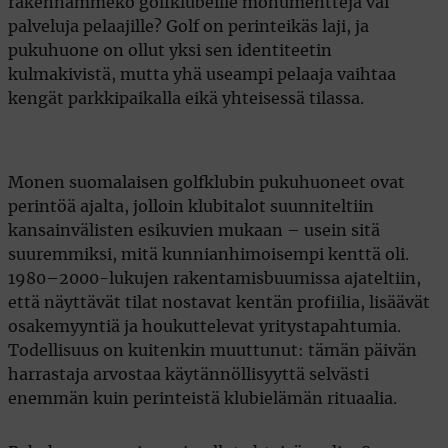
rakennammeko golfklubeille monumentteja vai
palveluja pelaajille? Golf on perinteikäs laji, ja
pukuhuone on ollut yksi sen identiteetin
kulmakivistä, mutta yhä useampi pelaaja vaihtaa
kengät parkkipaikalla eikä yhteisessä tilassa.
Monen suomalaisen golfklubin pukuhuoneet ovat
perintöä ajalta, jolloin klubitalot suunniteltiin
kansainvälisten esikuvien mukaan – usein sitä
suuremmiksi, mitä kunnianhimoisempi kenttä oli.
1980–2000-lukujen rakentamisbuumissa ajateltiin,
että näyttävät tilat nostavat kentän profiilia, lisäävät
osakemyyntiä ja houkuttelevat yritystapahtumia.
Todellisuus on kuitenkin muuttunut: tämän päivän
harrastaja arvostaa käytännöllisyyttä selvästi
enemmän kuin perinteistä klubielämän rituaalia.