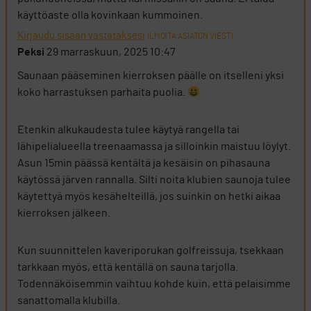
käyttöaste olla kovinkaan kummoinen.
Kirjaudu sisään vastataksesi
ILMOITA ASIATON VIESTI
Peksi
29 marraskuun, 2025 10:47
Saunaan pääseminen kierroksen päälle on itselleni yksi
koko harrastuksen parhaita puolia.
Etenkin alkukaudesta tulee käytyä rangella tai
lähipelialueella treenaamassa ja silloinkin maistuu löylyt.
Asun 15min päässä kentältä ja kesäisin on pihasauna
käytössä järven rannalla. Silti noita klubien saunoja tulee
käytettyä myös kesähelteillä, jos suinkin on hetki aikaa
kierroksen jälkeen.
Kun suunnittelen kaveriporukan golfreissuja, tsekkaan
tarkkaan myös, että kentällä on sauna tarjolla.
Todennäköisemmin vaihtuu kohde kuin, että pelaisimme
sanattomalla klubilla.