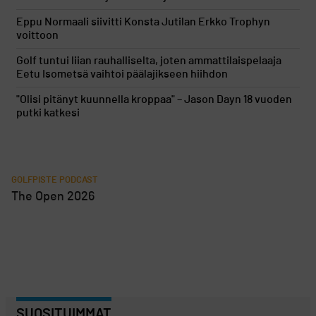
Eppu Normaali siivitti Konsta Jutilan Erkko Trophyn
voittoon
Golf tuntui liian rauhalliselta, joten ammattilaispelaaja
Eetu Isometsä vaihtoi päälajikseen hiihdon
"Olisi pitänyt kuunnella kroppaa" – Jason Dayn 18 vuoden
putki katkesi
GOLFPISTE PODCAST
The Open 2026
SUOSITUIMMAT