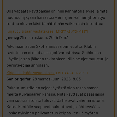
Jos vapaata käyttöaikaa on, niin kannattaisi kysellä mitä
nuoriso nykyään harrastaa – eri lajien välinen yhteistyö
tuntuu olevan käsittämättömän vaikea asia toteuttaa.
Kirjaudu sisään vastataksesi
ILMOITA ASIATON VIESTI
jarmsg
28 marraskuun, 2025 17:57
Aikoinaan asuin Skotlannisssa pari vuotta. Klubin
ravintolaan ei ollut asiaa golfvarusteissa. Suihkussa
käytiin ja sen jälkeen ravintolaan. Niin ne ajat muuttuu ja
perinteet jää unholaan.
Kirjaudu sisään vastataksesi
ILMOITA ASIATON VIESTI
Seniorigolfari
28 marraskuun, 2025 18:03
Pukeutumistilojen vajaakäytöstä olen tasan samaa
mieltä Kuivasaaren kanssa. Niitä käyttävät pääasiassa
vain suoraan töistä tulevat. Ja he ovat vähemmistönä.
Kotoa kentälle saapuvat pukeutuvat jo lähtiessään,
koska nykyinen pelivaatetus kelpaa kenkiä myöten