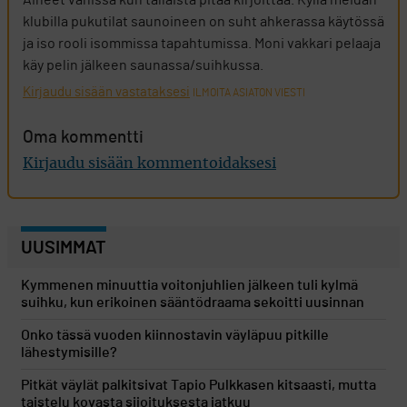
Aiheet vähissä kun tällaista pitää kirjoittaa. Kyllä meidän
klubilla pukutilat saunoineen on suht ahkerassa käytössä
ja iso rooli isommissa tapahtumissa. Moni vakkari pelaaja
käy pelin jälkeen saunassa/suihkussa.
Kirjaudu sisään vastataksesi
ILMOITA ASIATON VIESTI
Oma kommentti
Kirjaudu sisään kommentoidaksesi
UUSIMMAT
Kymmenen minuuttia voitonjuhlien jälkeen tuli kylmä
suihku, kun erikoinen sääntödraama sekoitti uusinnan
Onko tässä vuoden kiinnostavin väyläpuu pitkille
lähestymisille?
Pitkät väylät palkitsivat Tapio Pulkkasen kitsaasti, mutta
taistelu kovasta sijoituksesta jatkuu