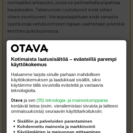
normaaliksi arkiasuksi, jossa voi pelimatkalla piipahtaa
kaupassakin. Takavuosien ruutukuosit eivät siihen
oikein soveltuneet. Vieraspelaajatkaan eivät samasta
syystä enää vaihda entiseen tapaan vaatteitaan ja kenkiä
kenttien pukuhuoneissa.
Tämän pukeutumismuutoksen lisäksi isona syynä
pukuhuoneiden vajaakäyttöön on laajalle levinnyt
Kotimaista laatusisältöä – evästeillä parempi
sitoutumattomuus ja etäpelaaminen. Vain edullinen
käyttökokemus
pelaaminen kiinnostaa. Kiitos vaan, Suomen Golfliitto,
Haluamme tarjota sinulle parhaan mahdollisen
jäsenmaksujensa kasvattamisen vuoksi
käyttökokemuksen ja laadukkaat sisällöt, siksi
mahdollistamastaan typeryydestä.
käytämme tällä sivustolla evästeitä ja vastaavia
teknologioita.
Kirjaudu sisään vastataksesi
ILMOITA ASIATON VIESTI
ja sen
(95) teknologia- ja mainoskumppania
Otava
keräävät tietoa (esim. vierailemis­tasi sivuista ja laitteesi
tepkal
28 marraskuun, 2025 22:47
ominaisuuk­sista) seuraaviin käyttötarkoituksiin:
Juurikin näin…meinasin jo väsätä oman ulostulon
Sisällön ja palveluiden parantaminen
tänne, onneks satuin lukemaan nää kommentit. Olen
Kohdennettu mainonta ja markkinointi
tasan samaa mieltä. Eihän siinä sinällään paha ole kun
Kävijämäärien ja mainonnan mittaaminen