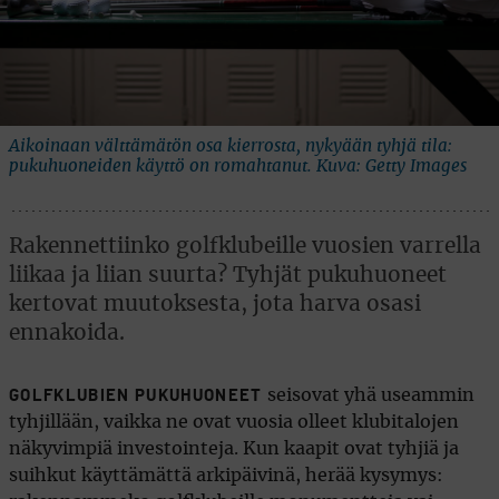
Aikoinaan välttämätön osa kierrosta, nykyään tyhjä tila:
pukuhuoneiden käyttö on romahtanut. Kuva: Getty Images
Rakennettiinko golfklubeille vuosien varrella
liikaa ja liian suurta? Tyhjät pukuhuoneet
kertovat muutoksesta, jota harva osasi
ennakoida.
seisovat yhä useammin
GOLFKLUBIEN PUKUHUONEET
tyhjillään, vaikka ne ovat vuosia olleet klubitalojen
näkyvimpiä investointeja. Kun kaapit ovat tyhjiä ja
suihkut käyttämättä arkipäivinä, herää kysymys: