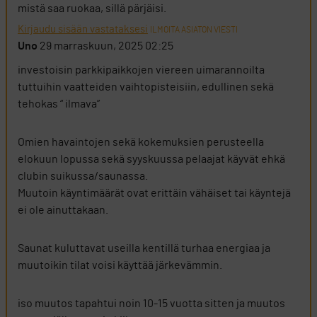
mistä saa ruokaa, sillä pärjäisi.
Kirjaudu sisään vastataksesi
ILMOITA ASIATON VIESTI
Uno
29 marraskuun, 2025 02:25
investoisin parkkipaikkojen viereen uimarannoilta
tuttuihin vaatteiden vaihtopisteisiin, edullinen sekä
tehokas “ ilmava”
Omien havaintojen sekä kokemuksien perusteella
elokuun lopussa sekä syyskuussa pelaajat käyvät ehkä
clubin suikussa/saunassa.
Muutoin käyntimäärät ovat erittäin vähäiset tai käyntejä
ei ole ainuttakaan.
Saunat kuluttavat useilla kentillä turhaa energiaa ja
muutoikin tilat voisi käyttää järkevämmin.
iso muutos tapahtui noin 10-15 vuotta sitten ja muutos