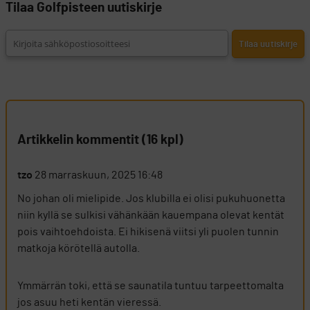
Tilaa Golfpisteen uutiskirje
Artikkelin kommentit (16 kpl)
tzo
28 marraskuun, 2025 16:48
No johan oli mielipide. Jos klubilla ei olisi pukuhuonetta
niin kyllä se sulkisi vähänkään kauempana olevat kentät
pois vaihtoehdoista. Ei hikisenä viitsi yli puolen tunnin
matkoja körötellä autolla.
Ymmärrän toki, että se saunatila tuntuu tarpeettomalta
jos asuu heti kentän vieressä.