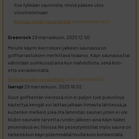
Itse tykkään saunoista, mistä pääsee ulos
vilvoittelemaan.
Kirjaudu sisään vastataksesi
ILMOITA ASIATON VIESTI
Greenrock
29 marraskuun, 2025 12:50
Minulle käynti kierroksen jälkeen saunassa on
golfharrastuksen merkittävä lisäarvo. Käyn saunassa (tai
vähintään suihkussa) aina kun mahdollista, sekä koti-
että vieraskentällä.
Kirjaudu sisään vastataksesi
ILMOITA ASIATON VIESTI
1seropi
29 marraskuun, 2025 16:02
Asun golfkentän vieressä,niin ei paljon tule pukutiloja
käytettyä,kengät voi laittaa jalkaan himasta lähtiessä,ja
kuitenkin melkein joka ilta lämmitän saunan,joten ei ole
klubin saunalle tarvetta,rundin jälkeen aina käyn kädet
pesemässä wc tiloissa.Ne peseytymistilat myös sauna on
tärkeitä kun käyn pidemmällä/muilla kuin kotikentällä