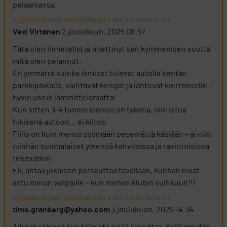
pelaamassa.
Kirjaudu sisään vastataksesi
ILMOITA ASIATON VIESTI
Vexi Virtanen
2 joulukuun, 2025 08:57
Tätä olen ihmetellyt ja miettinyt sen kymmenisen vuotta
mitä olen pelannut.
En ymmärrä kuinka ihmiset tulevat autolla kentän
parkkipaikalle, vaihtavat kengät ja lähtevät kierrokselle –
hyvin usein lämmittelemättä!
Kun sitten 3-4 tunnin kierros on takana, niin istua
hikisenä autoon… ei kiitos.
Fiilis on kuin menisi syömään pesemättä käsiään – ai niin,
niinhän suomalaiset yleensä kahviloissa ja ravintoloissa
tekevätkin!
Eli, antaa jokaisen porskuttaa tavallaan, kunhan eivät
astu minun varpaille – kun menen klubin suihkuun!!!
Kirjaudu sisään vastataksesi
ILMOITA ASIATON VIESTI
timo.granberg@yahoo.com
3 joulukuun, 2025 14:34