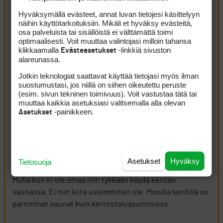
golfista on tehty ”koko kansan laji” tai siitä on tullut.
Hyväksymällä evästeet, annat luvan tietojesi käsittelyyn
Siinä vaan on mukana seurannut liuta asioita ja tapoja,
näihin käyttötarkoituksiin. Mikäli et hyväksy evästeitä,
osa palveluista tai sisällöistä ei välttämättä toimi
jotka ei ainakaan minun golfharrastukseen kuulu.
optimaalisesti. Voit muuttaa valintojasi milloin tahansa
Kirjaudu sisään vastataksesi
ILMOITA ASIATON VIESTI
klikkaamalla
-linkkiä sivuston
Evästeasetukset
alareunassa.
bogiman
28 marraskuun, 2025 18:34
Jotkin teknologiat saattavat käyttää tietojasi myös ilman
suostumustasi, jos niillä on siihen oikeutettu peruste
En ymmärrä juttua lainkaan.Omalla kentällä
(esim. sivun tekninen toimivuus). Voit vastustaa tätä tai
pukeutumistilat on ahkerassa käytössä ja sama kokemus
muuttaa kaikkia asetuksiasi valitsemalla alla olevan
-painikkeen.
Asetukset
on lukuisista viimekesän vieraskenttäreisuista. Puhuuko
kirjoittaja ainoastaan omasta kentästään?
Kirjaudu sisään vastataksesi
ILMOITA ASIATON VIESTI
Heska
28 marraskuun, 2025 19:28
Asetukset
Hyväksy
Tietosuoja
Itekseen saa usein saunassa käydä monillakin kentillä.
Mulla kun ei ole omaa niin tykkään käydä kentän
saunassa. Ei niin kiire useimmiten ole. Monilla kentillä on
paremmat saunat kuin kerrostaloasunnoissa.