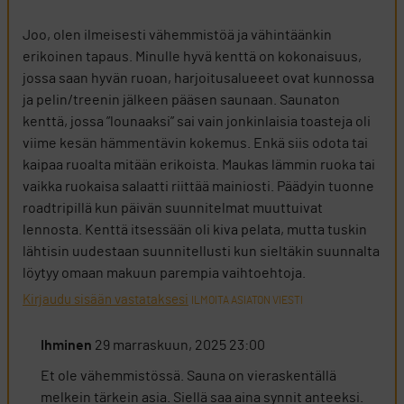
Joo, olen ilmeisesti vähemmistöä ja vähintäänkin
erikoinen tapaus. Minulle hyvä kenttä on kokonaisuus,
jossa saan hyvän ruoan, harjoitusalueeet ovat kunnossa
ja pelin/treenin jälkeen pääsen saunaan. Saunaton
kenttä, jossa ”lounaaksi” sai vain jonkinlaisia toasteja oli
viime kesän hämmentävin kokemus. Enkä siis odota tai
kaipaa ruoalta mitään erikoista. Maukas lämmin ruoka tai
vaikka ruokaisa salaatti riittää mainiosti. Päädyin tuonne
roadtripillä kun päivän suunnitelmat muuttuivat
lennosta. Kenttä itsessään oli kiva pelata, mutta tuskin
lähtisin uudestaan suunnitellusti kun sieltäkin suunnalta
löytyy omaan makuun parempia vaihtoehtoja.
Kirjaudu sisään vastataksesi
ILMOITA ASIATON VIESTI
Ihminen
29 marraskuun, 2025 23:00
Et ole vähemmistössä. Sauna on vieraskentällä
melkein tärkein asia. Siellä saa aina synnit anteeksi.