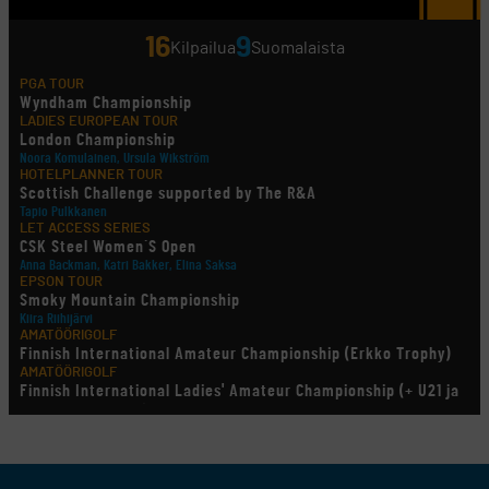
16
9
Kilpailua
Suomalaista
PGA TOUR
Wyndham Championship
LADIES EUROPEAN TOUR
London Championship
Noora Komulainen, Ursula Wikström
HOTELPLANNER TOUR
Scottish Challenge supported by The R&A
Tapio Pulkkanen
LET ACCESS SERIES
CSK Steel Women´S Open
Anna Backman, Katri Bakker, Elina Saksa
EPSON TOUR
Smoky Mountain Championship
Kiira Riihijärvi
AMATÖÖRIGOLF
Finnish International Amateur Championship (Erkko Trophy)
AMATÖÖRIGOLF
Finnish International Ladies' Amateur Championship (+ U21 ja
U18/FJT/Aulanko)
KORN FERRY TOUR
Pinnacle Bank Championship
LEGENDS TOUR
Staysure PGA Seniors Championship