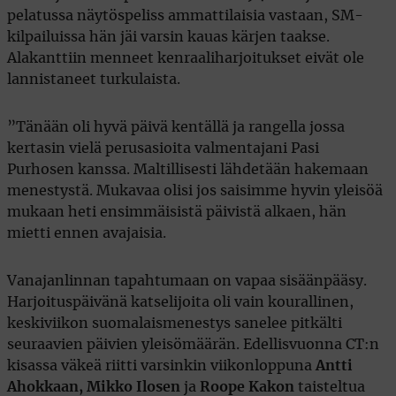
pelatussa näytöspeliss ammattilaisia vastaan, SM-
kilpailuissa hän jäi varsin kauas kärjen taakse.
Alakanttiin menneet kenraaliharjoitukset eivät ole
lannistaneet turkulaista.
”Tänään oli hyvä päivä kentällä ja rangella jossa
kertasin vielä perusasioita valmentajani Pasi
Purhosen kanssa. Maltillisesti lähdetään hakemaan
menestystä. Mukavaa olisi jos saisimme hyvin yleisöä
mukaan heti ensimmäisistä päivistä alkaen, hän
mietti ennen avajaisia.
Vanajanlinnan tapahtumaan on vapaa sisäänpääsy.
Harjoituspäivänä katselijoita oli vain kourallinen,
keskiviikon suomalaismenestys sanelee pitkälti
seuraavien päivien yleisömäärän. Edellisvuonna CT:n
kisassa väkeä riitti varsinkin viikonloppuna
Antti
Ahokkaan, Mikko Ilosen
ja
Roope Kakon
taisteltua