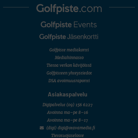
AMATÖÖRIGOLF
U.S. Women's Amateur Championship
AMATÖÖRIGOLF
English Boys' (U14) Open Amateur Stroke Play Championship
Eeli Krankka, Lionel Mutikainen
MUU
Kivitippu Classic Invitational 2026
LIV GOLF
New York
Golfpiste mediakortti
SM-KILPAILUT
SM-reikäpeli (M50/Kymen Golf)
Mediahinnasto
FINNISH JUNIOR TOUR
Tietoa verkon kävijöistä
7 (U18 ja U21/pojat/Tahko)
MID TOUR
Golfpisteen yhteystiedot
6 (Archipelagia Golf)
DSA avoimuusraportti
Asiakaspalvelu
Digipalvelut
(09) 156 6227
Avoinna ma–pe 8–16
Avoinna ma–pe 8–17
(digi) digi@otavamedia.fi
Tietosuojaseloste