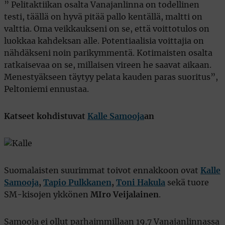
” Pelitaktiikan osalta Vanajanlinna on todellinen
testi, täällä on hyvä pitää pallo kentällä, maltti on
valttia. Oma veikkaukseni on se, että voittotulos on
luokkaa kahdeksan alle. Potentiaalisia voittajia on
nähdäkseni noin parikymmentä. Kotimaisten osalta
ratkaisevaa on se, millaisen vireen he saavat aikaan.
Menestyäkseen täytyy pelata kauden paras suoritus”,
Peltoniemi ennustaa.
Katseet kohdistuvat
Kalle Samooja
an
Suomalaisten suurimmat toivot ennakkoon ovat
Kalle
Samooja
,
Tapio Pulkkanen
,
Toni Hakula
sekä tuore
SM-kisojen ykkönen
MIro Veijalainen
.
Samooja ei ollut parhaimmillaan 19.7 Vanajanlinnassa