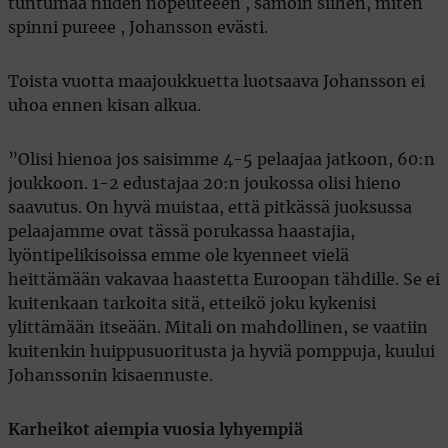
tuntumaa niiden nopeuteeen , samoin siihen, miten
spinni pureee , Johansson evästi.
Toista vuotta maajoukkuetta luotsaava Johansson ei
uhoa ennen kisan alkua.
”Olisi hienoa jos saisimme 4-5 pelaajaa jatkoon, 60:n
joukkoon. 1-2 edustajaa 20:n joukossa olisi hieno
saavutus. On hyvä muistaa, että pitkässä juoksussa
pelaajamme ovat tässä porukassa haastajia,
lyöntipelikisoissa emme ole kyenneet vielä
heittämään vakavaa haastetta Euroopan tähdille. Se ei
kuitenkaan tarkoita sitä, etteikö joku kykenisi
ylittämään itseään. Mitali on mahdollinen, se vaatiin
kuitenkin huippusuoritusta ja hyviä pomppuja, kuului
Johanssonin kisaennuste.
Karheikot aiempia vuosia lyhyempiä