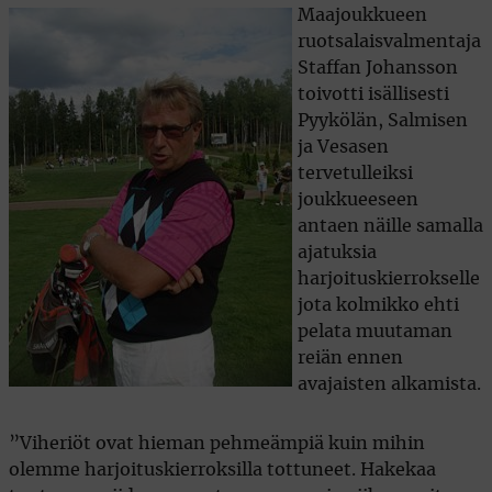
Maajoukkueen
ruotsalaisvalmentaja
Staffan Johansson
toivotti isällisesti
Pyykölän, Salmisen
ja Vesasen
tervetulleiksi
joukkueeseen
antaen näille samalla
ajatuksia
harjoituskierrokselle
jota kolmikko ehti
pelata muutaman
reiän ennen
avajaisten alkamista.
”Viheriöt ovat hieman pehmeämpiä kuin mihin
olemme harjoituskierroksilla tottuneet. Hakekaa