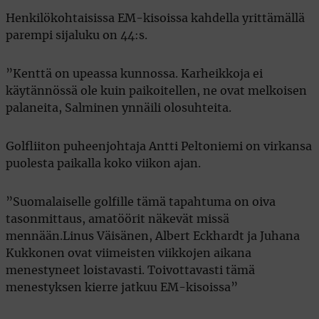
Henkilökohtaisissa EM-kisoissa kahdella yrittämällä
parempi sijaluku on 44:s.
”Kenttä on upeassa kunnossa. Karheikkoja ei
käytännössä ole kuin paikoitellen, ne ovat melkoisen
palaneita, Salminen ynnäili olosuhteita.
Golfliiton puheenjohtaja Antti Peltoniemi on virkansa
puolesta paikalla koko viikon ajan.
”Suomalaiselle golfille tämä tapahtuma on oiva
tasonmittaus, amatöörit näkevät missä
mennään.Linus Väisänen, Albert Eckhardt ja Juhana
Kukkonen ovat viimeisten viikkojen aikana
menestyneet loistavasti. Toivottavasti tämä
menestyksen kierre jatkuu EM-kisoissa”