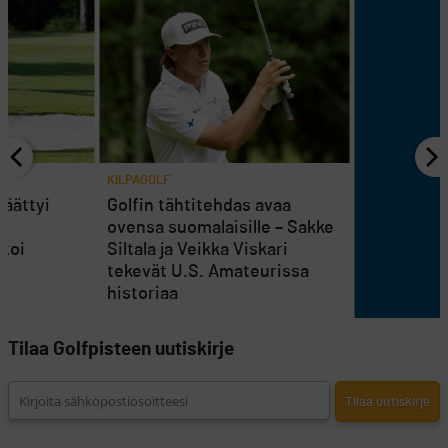
KILPAGOLF
päättyi
Golfin tähtitehdas avaa
ovensa suomalaisille – Sakke
htoi
Siltala ja Veikka Viskari
tekevät U.S. Amateurissa
historiaa
Tilaa Golfpisteen uutiskirje