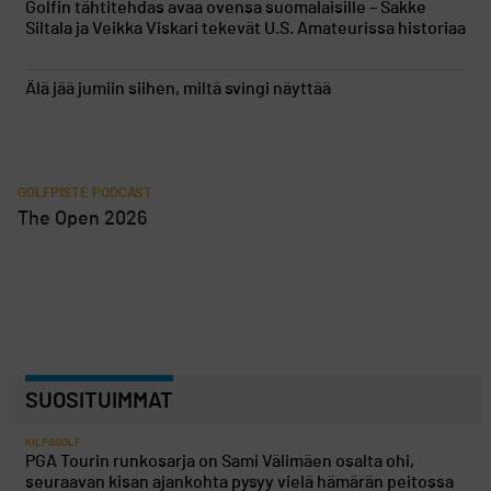
Golfin tähtitehdas avaa ovensa suomalaisille – Sakke
Siltala ja Veikka Viskari tekevät U.S. Amateurissa historiaa
Älä jää jumiin siihen, miltä svingi näyttää
GOLFPISTE PODCAST
The Open 2026
SUOSITUIMMAT
KILPAGOLF
PGA Tourin runkosarja on Sami Välimäen osalta ohi,
seuraavan kisan ajankohta pysyy vielä hämärän peitossa