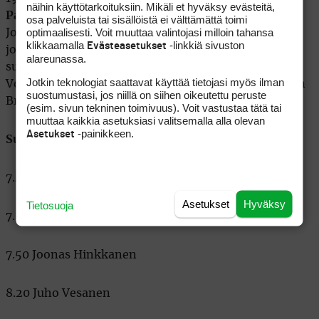
näihin käyttötarkoituksiin. Mikäli et hyväksy evästeitä,
Panu Kylliäinen
(2000) on yltänyt mitaleille.
osa palveluista tai sisällöistä ei välttämättä toimi
optimaalisesti. Voit muuttaa valintojasi milloin tahansa
Johanssonin varovainen ennuste, kaksi miestä 20:n
klikkaamalla
-linkkiä sivuston
Evästeasetukset
joukkoon on varsin realistinen. Neljän päivän ajan 11
alareunassa.
suomalaista pyrkii kuitenkin ylittämään itsensä.
Jotkin teknologiat saattavat käyttää tietojasi myös ilman
Voittajalle on luvassa paikka myös seuraavan vuoden
suostumustasi, jos niillä on siihen oikeutettu peruste
British Openiin.
(esim. sivun tekninen toimivuus). Voit vastustaa tätä tai
muuttaa kaikkia asetuksiasi valitsemalla alla olevan
-painikkeen.
Asetukset
Suomalaisten lähtöajat keskiviikkona
7.40. Tuomas Salminen
Asetukset
Hyväksy
Tietosuoja
7.50. Mikael Salminen
7.50 Joonas Hinkkanen
8.20 Juho Vesanen