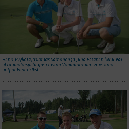
Henri Pyykölä, Tuomas Salminen ja Juho Vesanen kehuivat
ulkomaalaispelaajien tavoin Vanajanlinnan viheriöitä
huippukuntoisiksi.