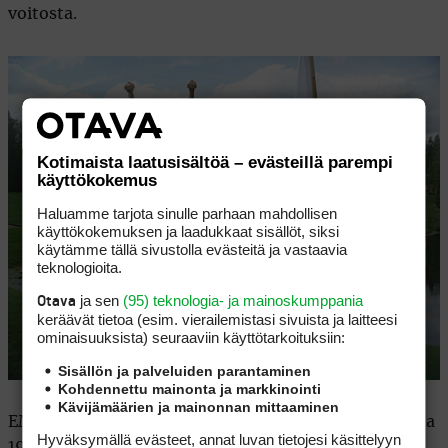
voitosta.
Kotimaista laatusisältöä – evästeillä parempi
käyttökokemus
Haluamme tarjota sinulle parhaan mahdollisen
käyttökokemuksen ja laadukkaat sisällöt, siksi
käytämme tällä sivustolla evästeitä ja vastaavia
teknologioita.
ja sen
(95) teknologia- ja mainoskumppania
Otava
keräävät tietoa (esim. vierailemis­tasi sivuista ja laitteesi
ominaisuuk­sista) seuraaviin käyttötarkoituksiin:
Sisällön ja palveluiden parantaminen
Kohdennettu mainonta ja markkinointi
Kävijämäärien ja mainonnan mittaaminen
EM-kisoissa hekuma koetaan jo lauantaina. Vuodesta
Hyväksymällä evästeet, annat luvan tietojesi käsittelyyn
1986 asti pelatuissa kisoissa vain yksi suomalainen,