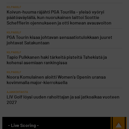
KILPAGOLF
Koivun-huuma räjähti PGA Tourilla – yleisö vyöryi
päätösväylällä, kun nuorukainen laittoi Scottie
Schefflerin ojennukseen ja otti komean avausvoiton
KILPAGOLF
PGA Tourin kisaa johtavan sensaatiotulokkaan juuret
johtavat Satakuntaan
KILPAGOLF
Tapio Pulkkanen haki tärkeitä pisteitä Tshekistä ja
kohensi asemiaan rankingissa
KILPAGOLF
Noora Komulainen aloitti Women’s Openin uransa
kovimmalla major-kierroksella
AJANKOHTAISTA
LIV Golf löysi uuden rahoittajan ja sai jatkoaikaa vuoteen
2027
- Live Scoring -