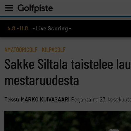
4.8.–11.8.
- Live Scoring -
AMATÖÖRIGOLF
-
KILPAGOLF
Sakke Siltala taistelee l
mestaruudesta
Teksti
MARKO KUIVASAARI
Perjantaina 27. kesäkuut