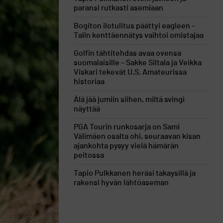
paransi rutkasti asemiaan
Bogiton ilotulitus päättyi eagleen –
Talin kenttäennätys vaihtoi omistajaa
Golfin tähtitehdas avaa ovensa
suomalaisille – Sakke Siltala ja Veikka
Viskari tekevät U.S. Amateurissa
historiaa
Älä jää jumiin siihen, miltä svingi
näyttää
PGA Tourin runkosarja on Sami
Välimäen osalta ohi, seuraavan kisan
ajankohta pysyy vielä hämärän
peitossa
Tapio Pulkkanen heräsi takaysillä ja
rakensi hyvän lähtöaseman