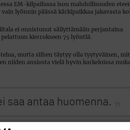
essa EM-kilpailussa ison mahdollisuuden eteen
, vain lyönnin päässä kärkipaikkaa jakavasta ko
ltala ei onnistunut säilyttämään perjantaina
pelattuun kierrokseen 75 lyöntiä.
telua, mutta siihen täytyy olla tyytyväinen, m
len niiden ansiosta vielä hyvin karkeloissa muka
ei saa antaa huomenna.