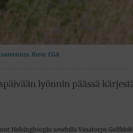
a saavutusta. Kuva: EGA
öspäivään lyönnin päässä kärjest
unut Helsingborgin seudulla Vasatorps Golfklub