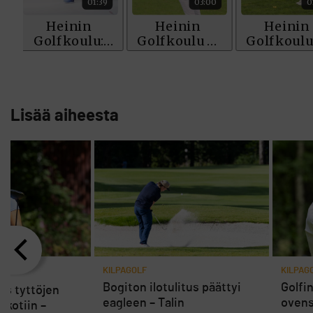
Lisää aiheesta
6
KILPAGOLF
KILPAG
Bogiton ilotulitus päättyi
Golfi
as tyttöjen
eagleen – Talin
ovens
kotiin –