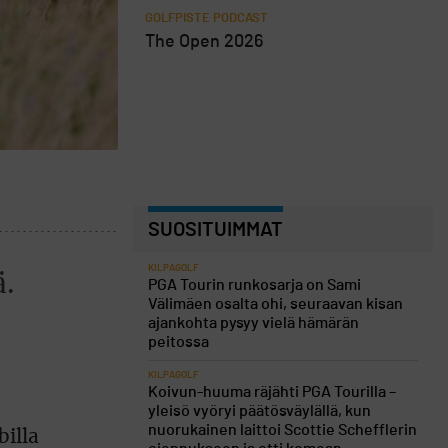
GOLFPISTE PODCAST
The Open 2026
SUOSITUIMMAT
KILPAGOLF
ä.
PGA Tourin runkosarja on Sami
Välimäen osalta ohi, seuraavan kisan
ajankohta pysyy vielä hämärän
peitossa
KILPAGOLF
Koivun-huuma räjähti PGA Tourilla –
yleisö vyöryi päätösväylällä, kun
nuorukainen laittoi Scottie Schefflerin
billa