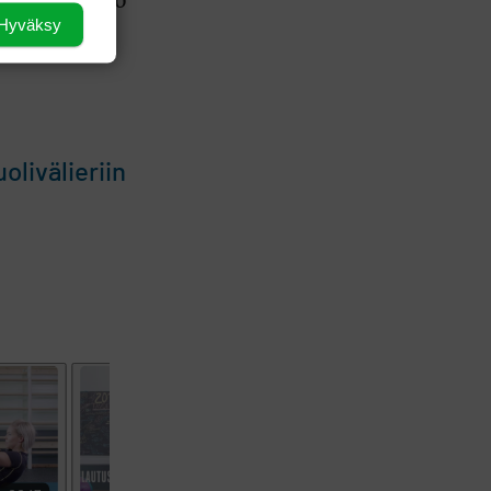
selleen kello
Staysure PGA Seniors Championship
Hyväksy
AMATÖÖRIGOLF
U.S. Women's Amateur Championship
AMATÖÖRIGOLF
English Boys' (U14) Open Amateur Stroke
Play Championship
Eeli Krankka, Lionel Mutikainen
MUU
Kivitippu Classic Invitational 2026
olivälieriin
LIV GOLF
New York
SM-KILPAILUT
SM-reikäpeli (M50/Kymen Golf)
FINNISH JUNIOR TOUR
7 (U18 ja U21/pojat/Tahko)
MID TOUR
6 (Archipelagia Golf)