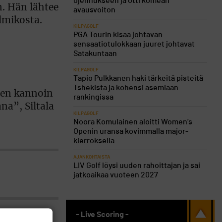
ojennukseen ja otti komean
. Hän lähtee
avausvoiton
lmikosta.
KILPAGOLF
PGA Tourin kisaa johtavan
sensaatiotulokkaan juuret johtavat
Satakuntaan
KILPAGOLF
Tapio Pulkkanen haki tärkeitä pisteitä
Tshekistä ja kohensi asemiaan
iten kannoin
rankingissa
na”, Siltala
KILPAGOLF
Noora Komulainen aloitti Women’s
Openin uransa kovimmalla major-
kierroksella
AJANKOHTAISTA
LIV Golf löysi uuden rahoittajan ja sai
jatkoaikaa vuoteen 2027
- Live Scoring -