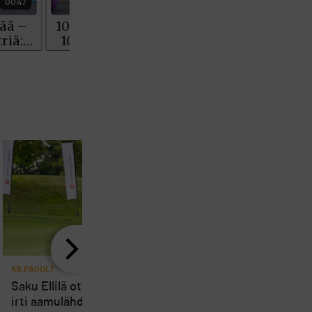
KILPAGOLF
KILPAGOLF
Saku Ellilä otti kaiken ilon
Matilda’s Invitational t
irti aamulähdöstä Erkko
vaikutuksen heti