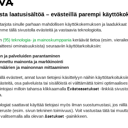
t. Kahdeksan pelaajaa on kolmen lyönnin sisällä
kuttava taistelu EM-mitaleista.
sta laatusisältöä – evästeillä parempi käyttök
rjota sinulle parhaan mahdollisen käyttökokemuksen ja laadukkaat s
htään löysää ei saa antaa huomenna, vaan pit
me tällä sivustolla evästeitä ja vastaavia teknologioita.
ä kierros ja katsoa, mihin se riittää”, Texas St
en
(95) teknologia- ja mainoskumppania
keräävät tietoa (esim. vieraile
i.
laitteesi ominaisuuk­sista) seuraaviin käyttötarkoituksiin:
ön ja palveluiden parantaminen
turnauksen alla olevansa valmis kamppailemaan
nettu mainonta ja markkinointi
määrien ja mainonnan mittaaminen
äydyssä maailman arvostetuimpiin kuuluvassa
si kolmannelle reikäpelikierrokselle eli 16 par
 evästeet, annat luvan tietojesi käsittelyyn näihin käyttötarkoituksiin
teitä, osa palveluista tai sisällöistä ei välttämättä toimi optimaalisest
intojasi milloin tahansa klikkaamalla
-linkkiä sivust
Evästeasetukset
a.
ovimman tuloksen, 70, pelannut Saksan Finn K
acubcik (-3). Jälkimmäinen on rankattu amatöö
logiat saattavat käyttää tietojasi myös ilman suostumustasi, jos niillä
peruste (esim. sivun tekninen toimivuus). Voit vastustaa tätä tai muutt
jalle yhdeksän.
 valitsemalla alla olevan
-painikkeen.
Asetukset