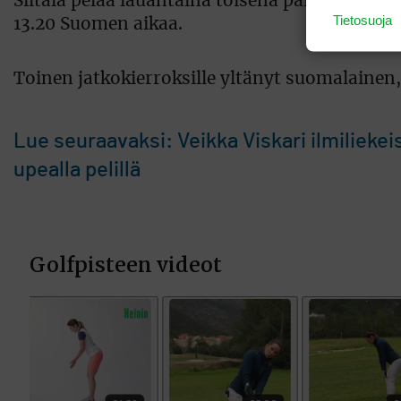
Siltala pelaa lauantaina toisena päivänä peräk
Tietosuoja
13.20 Suomen aikaa.
Toinen jatkokierroksille yltänyt suomalainen,
Lue seuraavaksi: Veikka Viskari ilmilieke
upealla pelillä