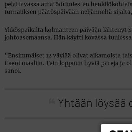
pelattavassa amatöörimiesten henkilökohtais
turnauksen päätöspäivään neljänneltä sijalta
Ykköspaikalta kolmanteen päivään lähtenyt Si
johtoasemaansa. Hän käytti kovassa tuulessa 
”Ensimmäiset 12 väylää olivat aikamoista tais
itseni maaliin. Tein loppuun hyviä pareja ja o
sanoi.
Yhtään löysää 