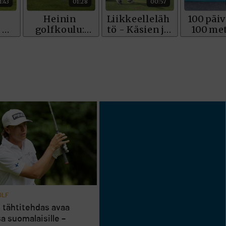
OLF
n tähtitehdas avaa
a suomalaisille –