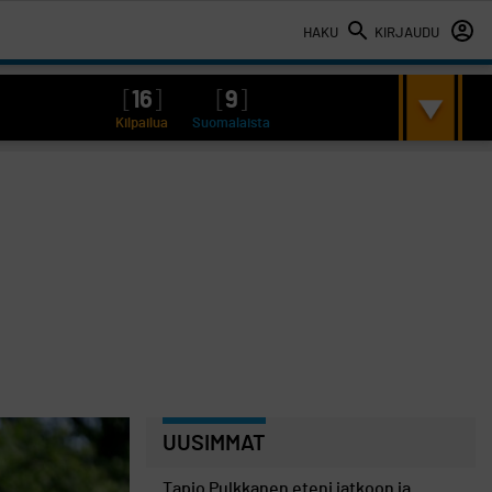
HAKU
KIRJAUDU
[
16
]
[
9
]
Kilpailua
Suomalaista
UUSIMMAT
Tapio Pulkkanen eteni jatkoon ja