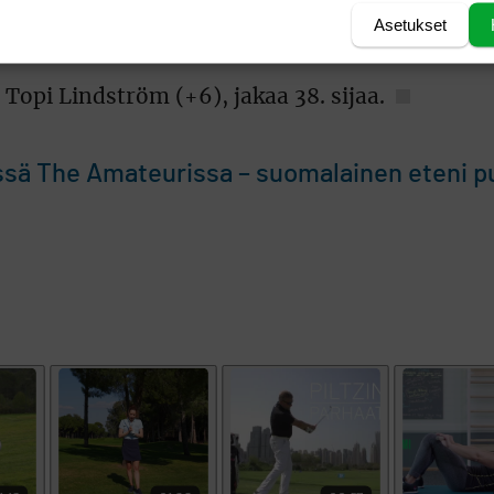
käin Jakubcikin kanssa. Kaksikko lähtee kierrok
Asetukset
 Topi Lindström (+6), jakaa 38. sijaa.
issä The Amateurissa – suomalainen eteni pu