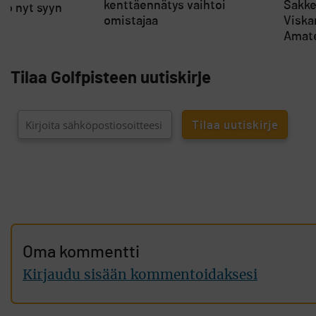
kenttäennätys vaihtoi
Sakke 
too nyt syyn
omistajaa
Viska
Amate
Tilaa Golfpisteen uutiskirje
Oma kommentti
Kirjaudu sisään kommentoidaksesi