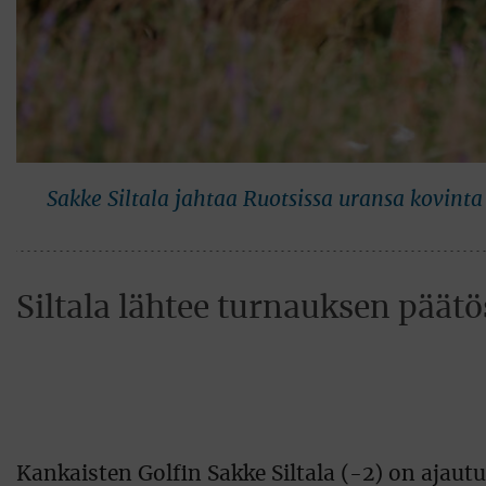
Sakke Siltala jahtaa Ruotsissa uransa kovint
Siltala lähtee turnauksen päät
Kankaisten Golfin Sakke Siltala (-2) on ajaut