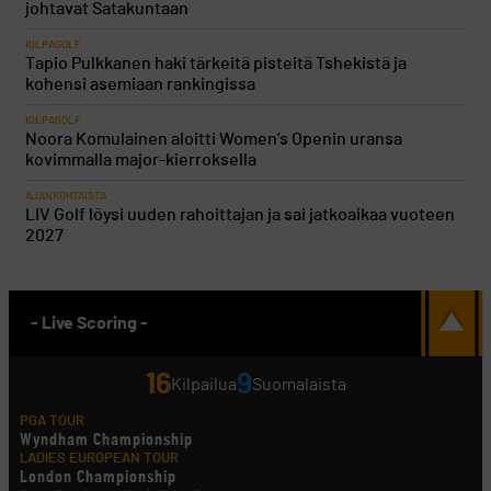
johtavat Satakuntaan
KILPAGOLF
Tapio Pulkkanen haki tärkeitä pisteitä Tshekistä ja
kohensi asemiaan rankingissa
KILPAGOLF
Noora Komulainen aloitti Women’s Openin uransa
kovimmalla major-kierroksella
AJANKOHTAISTA
LIV Golf löysi uuden rahoittajan ja sai jatkoaikaa vuoteen
2027
- Live Scoring -
16
9
Kilpailua
Suomalaista
PGA TOUR
Wyndham Championship
LADIES EUROPEAN TOUR
London Championship