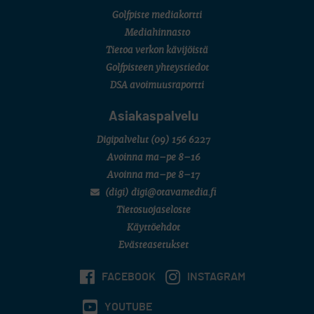
New York
Golfpiste mediakortti
SM-KILPAILUT
SM-reikäpeli (M50/Kymen Golf)
Mediahinnasto
FINNISH JUNIOR TOUR
Tietoa verkon kävijöistä
7 (U18 ja U21/pojat/Tahko)
MID TOUR
Golfpisteen yhteystiedot
6 (Archipelagia Golf)
DSA avoimuusraportti
Asiakaspalvelu
Digipalvelut
(09) 156 6227
Avoinna ma–pe 8–16
Avoinna ma–pe 8–17
(digi) digi@otavamedia.fi
Tietosuojaseloste
Käyttöehdot
Evästeasetukset
FACEBOOK
INSTAGRAM
YOUTUBE