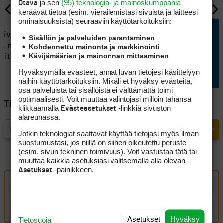
ja sen
(95) teknologia- ja mainoskumppania
Otava
keräävät tietoa (esim. vierailemis­tasi sivuista ja laitteesi
ominaisuuk­sista) seuraaviin käyttötarkoituksiin:
KILPAGOLF
tsivat Tapio
Eppu Normaali siivitti Konsta
Sisällön ja palveluiden parantaminen
i, mutta
Jutilan Erkko Trophyn
Kohdennettu mainonta ja markkinointi
Kävijämäärien ja mainonnan mittaaminen
joituksesta
voittoon
Hyväksymällä evästeet, annat luvan tietojesi käsittelyyn
näihin käyttötarkoituksiin. Mikäli et hyväksy evästeitä,
osa palveluista tai sisällöistä ei välttämättä toimi
optimaalisesti. Voit muuttaa valintojasi milloin tahansa
Tilaa Golfpisteen uutiskirje
klikkaamalla
-linkkiä sivuston
Evästeasetukset
alareunassa.
Jotkin teknologiat saattavat käyttää tietojasi myös ilman
suostumustasi, jos niillä on siihen oikeutettu peruste
(esim. sivun tekninen toimivuus). Voit vastustaa tätä tai
muuttaa kaikkia asetuksiasi valitsemalla alla olevan
-painikkeen.
Asetukset
Oma kommentti
Kirjaudu sisään kommentoidaksesi
Asetukset
Hyväksy
Tietosuoja