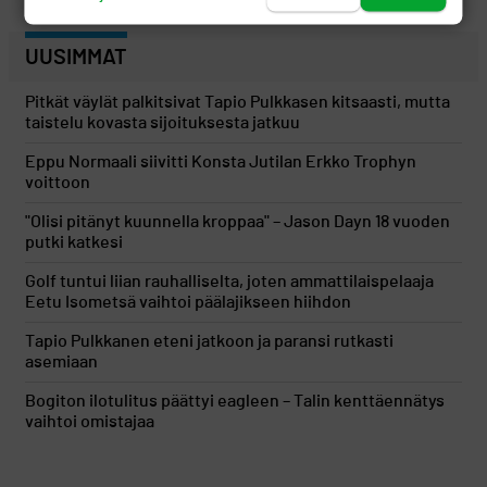
UUSIMMAT
Pitkät väylät palkitsivat Tapio Pulkkasen kitsaasti, mutta
taistelu kovasta sijoituksesta jatkuu
Eppu Normaali siivitti Konsta Jutilan Erkko Trophyn
voittoon
"Olisi pitänyt kuunnella kroppaa" – Jason Dayn 18 vuoden
putki katkesi
Golf tuntui liian rauhalliselta, joten ammattilaispelaaja
Eetu Isometsä vaihtoi päälajikseen hiihdon
Tapio Pulkkanen eteni jatkoon ja paransi rutkasti
asemiaan
Bogiton ilotulitus päättyi eagleen – Talin kenttäennätys
vaihtoi omistajaa