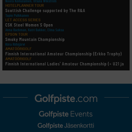
Noora Komulainen, Ursula Wikström
HOTELPLANNER TOUR
Scottish Challenge supported by The R&A
Tapio Pulkkanen
LET ACCESS SERIES
CSK Steel Women´S Open
Anna Backman, Katri Bakker, Elina Saksa
EPSON TOUR
Smoky Mountain Championship
Kiira Riihijärvi
AMATÖÖRIGOLF
Finnish International Amateur Championship (Erkko Trophy)
AMATÖÖRIGOLF
Finnish International Ladies' Amateur Championship (+ U21 ja
U18/FJT/Aulanko)
KORN FERRY TOUR
Pinnacle Bank Championship
LEGENDS TOUR
Staysure PGA Seniors Championship
AMATÖÖRIGOLF
U.S. Women's Amateur Championship
AMATÖÖRIGOLF
English Boys' (U14) Open Amateur Stroke Play Championship
Eeli Krankka, Lionel Mutikainen
MUU
Kivitippu Classic Invitational 2026
LIV GOLF