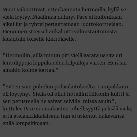
Muut vakuuttivat, ettei kannata hermoilla, kyllä se
vielä löytyy. Maailmaa nähnyt Pace ei kuitenkaan
aikaillut ja ryhtyi peruuttamaan luottokorttejaan.
Pienoinen stressi hankaloitti valmistautumista
lauantain toiselle kierrokselle.
”Hermoilin, sillä minun piti vielä varata useita eri
lentolippuja loppukauden kilpailuja varten. Heräsin
ainakin kolme kertaa.”
”Sitten sain puhelun poliisilaitokselta. Lompakkoni
oli löytynyt. Siellä oli ollut hotellini Hiltonin kuitti ja
sen perusteella he saivat selville, missä asuin”,
kiittelee Pace suomalaisten rehellisyyttä ja lisää vielä,
että eteläafrikkalaisena hän ei uskonut näkevänsä
enää lompakkoaan.