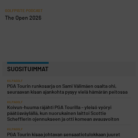
GOLFPISTE PODCAST
The Open 2026
SUOSITUIMMAT
KILPAGOLF
PGA Tourin runkosarja on Sami Välimäen osalta ohi,
seuraavan kisan ajankohta pysyy vielä hämärän peitossa
KILPAGOLF
Koivun-huuma räjähti PGA Tourilla – yleisö vyöryi
päätösväylällä, kun nuorukainen laittoi Scottie
Schefflerin ojennukseen ja otti komean avausvoiton
KILPAGOLF
PGA Tourin kisaa johtavan sensaatiotulokkaan juuret