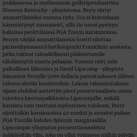
joukkueessa ja myöhemmin golfstipendiaattina
Western Kentucky -yliopistossa. Perry siirtyi
ammattilaiseksi vuonna 1982. Ura ei kuitenkaan
käynnistynyt ruusuisesti, sillä tie nousi pystyyn
kaksissa perättäisissä PGA Tourin karsinnoissa.
Perryn väylää ammattilaiseksi koetti silottaa
parisenkymmentä kotikaupunki Franklinin asukasta,
jotka tukivat taloudellisesti pääkiertueelle
tähdännyttä nuorta pelaajaa. Vuonna 1985 eräs
paikallinen liikemies ja David Lipscomp -yliopisto
lainasivat Perrylle 5000 dollaria panostaakseen jälleen
tulossa oleviin karsintoihin. Lainan takaisinmaksun
sijaan ehdoksi asetettiin pieni prosentuaalinen osuus
tulevista kiertuepalkkioista Lipscompille, mikäli
karsinta vain tuottaisi myönteisen tuloksen. Perry
sijoittuikin karsinnoissa 40:nneksi ja ansaitsi paikan
PGA Tourille kahden lyönnin marginaalilla.
Lipscompin yliopiston prosenttiosuudeksi
määriteltiin viisi, joka on ollut voimassa näihin päiviin