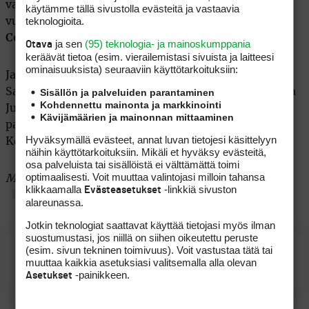
vaihtumassa Champions Tour, jonne aiemmin tänä
käytämme tällä sivustolla evästeitä ja vastaavia
teknologioita.
vuonna ovat PGA Tourilta siirtyneet mm.
Fred
Couples
ja
Mark Calcavecchia
.
ja sen
(95) teknologia- ja mainoskumppania
Otava
keräävät tietoa (esim. vierailemis­tasi sivuista ja laitteesi
ominaisuuk­sista) seuraaviin käyttötarkoituksiin:
James Kenneth Perryn perheeseen kuuluvat vaimo
Sisällön ja palveluiden parantaminen
Sandyn lisäksi lapset Lesslye, Justin ja Lindsey, joista
Kohdennettu mainonta ja markkinointi
Justin on pelannut viime vuonna Payne Stewart -
Kävijämäärien ja mainonnan mittaaminen
palkinnon saaneen isänsä tavoin golfia Western
Hyväksymällä evästeet, annat luvan tietojesi käsittelyyn
Kentuckyn yliopistojoukkuessa.
näihin käyttötarkoituksiin. Mikäli et hyväksy evästeitä,
osa palveluista tai sisällöistä ei välttämättä toimi
optimaalisesti. Voit muuttaa valintojasi milloin tahansa
Marko Kuivasaari
klikkaamalla
-linkkiä sivuston
Evästeasetukset
alareunassa.
Jotkin teknologiat saattavat käyttää tietojasi myös ilman
suostumustasi, jos niillä on siihen oikeutettu peruste
(esim. sivun tekninen toimivuus). Voit vastustaa tätä tai
Kenny Perryn kotisivut
muuttaa kaikkia asetuksiasi valitsemalla alla olevan
-painikkeen.
Asetukset