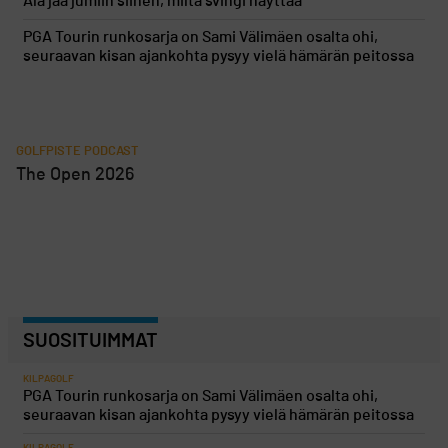
Älä jää jumiin siihen, miltä svingi näyttää
PGA Tourin runkosarja on Sami Välimäen osalta ohi,
seuraavan kisan ajankohta pysyy vielä hämärän peitossa
GOLFPISTE PODCAST
The Open 2026
SUOSITUIMMAT
KILPAGOLF
PGA Tourin runkosarja on Sami Välimäen osalta ohi,
seuraavan kisan ajankohta pysyy vielä hämärän peitossa
KILPAGOLF