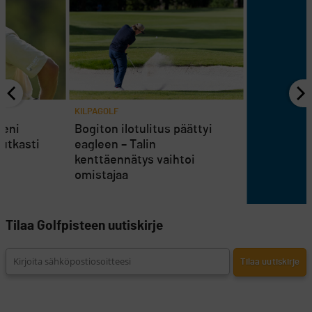
KILPAGOLF
teni
Bogiton ilotulitus päättyi
rutkasti
eagleen – Talin
kenttäennätys vaihtoi
omistajaa
Tilaa Golfpisteen uutiskirje