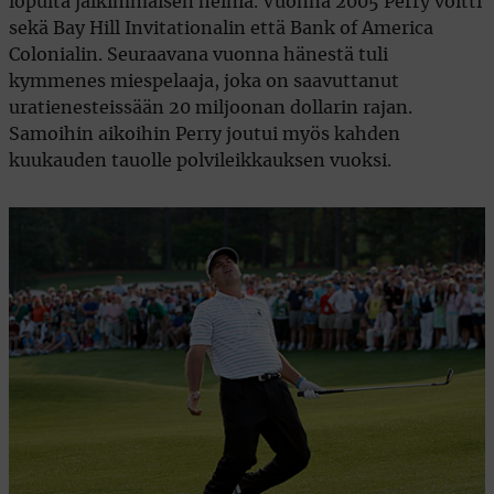
lopulta jälkimmäisen heiniä. Vuonna 2005 Perry voitti
sekä Bay Hill Invitationalin että Bank of America
Colonialin. Seuraavana vuonna hänestä tuli
kymmenes miespelaaja, joka on saavuttanut
uratienesteissään 20 miljoonan dollarin rajan.
Samoihin aikoihin Perry joutui myös kahden
kuukauden tauolle polvileikkauksen vuoksi.