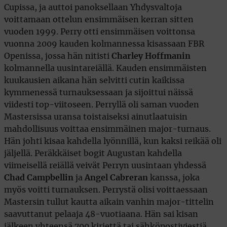
Cupissa, ja auttoi panoksellaan Yhdysvaltoja
voittamaan ottelun ensimmäisen kerran sitten
vuoden 1999. Perry otti ensimmäisen voittonsa
vuonna 2009 kauden kolmannessa kisassaan FBR
Openissa, jossa hän nitisti
Charley Hoffmanin
kolmannella uusintareiällä. Kauden ensimmäisten
kuukausien aikana hän selvitti cutin kaikissa
kymmenessä turnauksessaan ja sijoittui näissä
viidesti top-viitoseen. Perryllä oli saman vuoden
Mastersissa uransa toistaiseksi ainutlaatuisin
mahdollisuus voittaa ensimmäinen major-turnaus.
Hän johti kisaa kahdella lyönnillä, kun kaksi reikää oli
jäljellä. Peräkkäiset bogit Augustan kahdella
viimeisellä reiällä veivät Perryn uusintaan yhdessä
Chad Campbellin
ja
Angel Cabreran
kanssa, joka
myös voitti turnauksen. Perrystä olisi voittaessaan
Mastersin tullut kautta aikain vanhin major-tittelin
saavuttanut pelaaja 48-vuotiaana. Hän sai kisan
jälkeen yhteensä 700 kirjettä tai sähköpostiviestiä,