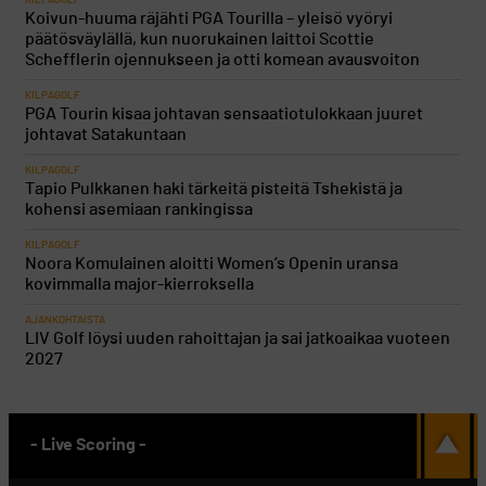
Koivun-huuma räjähti PGA Tourilla – yleisö vyöryi
päätösväylällä, kun nuorukainen laittoi Scottie
Schefflerin ojennukseen ja otti komean avausvoiton
KILPAGOLF
PGA Tourin kisaa johtavan sensaatiotulokkaan juuret
johtavat Satakuntaan
KILPAGOLF
Tapio Pulkkanen haki tärkeitä pisteitä Tshekistä ja
kohensi asemiaan rankingissa
KILPAGOLF
Noora Komulainen aloitti Women’s Openin uransa
kovimmalla major-kierroksella
AJANKOHTAISTA
LIV Golf löysi uuden rahoittajan ja sai jatkoaikaa vuoteen
2027
- Live Scoring -