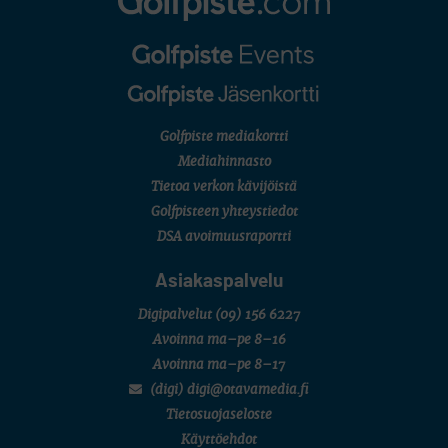
U.S. Women's Amateur Championship
AMATÖÖRIGOLF
English Boys' (U14) Open Amateur Stroke Play Championship
Eeli Krankka, Lionel Mutikainen
MUU
Kivitippu Classic Invitational 2026
LIV GOLF
New York
Golfpiste mediakortti
SM-KILPAILUT
SM-reikäpeli (M50/Kymen Golf)
Mediahinnasto
FINNISH JUNIOR TOUR
Tietoa verkon kävijöistä
7 (U18 ja U21/pojat/Tahko)
MID TOUR
Golfpisteen yhteystiedot
6 (Archipelagia Golf)
DSA avoimuusraportti
Asiakaspalvelu
Digipalvelut
(09) 156 6227
Avoinna ma–pe 8–16
Avoinna ma–pe 8–17
(digi) digi@otavamedia.fi
Tietosuojaseloste
Käyttöehdot