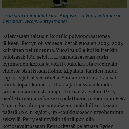
Uran suurin mahdollisuus Augustassa 2009 valumassa
sivu suun. &copy Getty Images
Palatessaan takaisin kentille polvioperaationsa
jälkeen, Perryn oli vaikeaa löytää vuosien 2003-2005
kaltainen pelituntuma. Vuosi 2008 alkoi kuitenkin
valoisasti: hän selvitti 11 turnauksessaan cutin
kymmenen kertaa ja voitti toukokuusta eteenpäin
viidessä startissaan kolme kilpailua, kahden muun
top-5-sijoituksen ohella. Samana vuonna hän sai
kuulla jopa hieman kritiikkiä jättäessään kauden
kolme ensimmäistä major-turnausta väliin. Perry
osallistui samanaikaisesti pelattaviin pienempiin PGA
Tourin kisoihin parantaakseen mahdollisuuksiaan
päästä USA:n Ryder Cup -joukkueeseen myöhemmin
syksyllä. Perry esiintyikin tähtilipun alla
kotiosavaltiossaan Kentuckyssä pelatussa Ryder