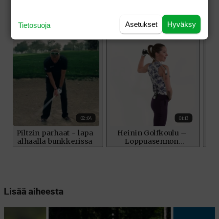
Asetukset
Hyväksy
Tietosuoja
Lisää aiheesta