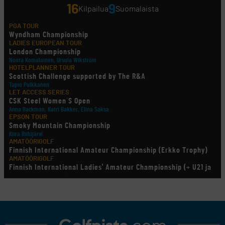
16
9
Kilpailua
Suomalaista
PGA TOUR
Wyndham Championship
LADIES EUROPEAN TOUR
London Championship
Noora Komulainen, Ursula Wikström
HOTELPLANNER TOUR
Scottish Challenge supported by The R&A
Tapio Pulkkanen
LET ACCESS SERIES
CSK Steel Women´S Open
Anna Backman, Katri Bakker, Elina Saksa
EPSON TOUR
Smoky Mountain Championship
Kiira Riihijärvi
AMATÖÖRIGOLF
Finnish International Amateur Championship (Erkko Trophy)
AMATÖÖRIGOLF
Finnish International Ladies' Amateur Championship (+ U21 ja
U18/FJT/Aulanko)
KORN FERRY TOUR
Pinnacle Bank Championship
LEGENDS TOUR
Staysure PGA Seniors Championship
AMATÖÖRIGOLF