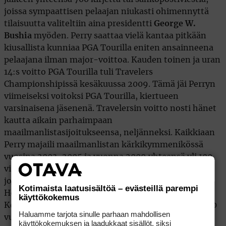
joissa sympaattisen pelaajan niukasti ohimennyttä
tilaisuutta valiteltiin aina presidentti
George W.
Bushia
myöden. Perry saattaa vielä kantaa pitkään
kiusallista kunniaa PGA Tourilla eniten ansainneena
pelaajana ilman major-voittoa. Kauden toinen ja uran
14:s voitto PGA Tourilla tuli Travelers
Championshipissä kesäkuussa 2009. Tämä jäi Perryn
viimeiseksi voitoksi PGA Tourilla, kiertueen
varsinaisena jäsenenä. Travelersin voitto nosti hänet
kautta aikain parhaimpaan
maailmanlistasijoitukseensa, neljänneksi. Kaikkiaan
Perry majaili maailmanlistan kärkikymmenikössä
vuosina 2003-2005 ja vuonna 2009 yhteensä yli 100
viikkoa. Vuoden 2008 menestyksellisen Ryder Cupin
johdosta Perry ja samassa joukkueessa pelannut J.B.
Kotimaista laatusisältöä – evästeillä parempi
Holmes nimitettiin vuoden kentuckylaisiksi,
käyttökokemus
Kentucky Monthly -lehden toimesta. Täytettyään 50
Haluamme tarjota sinulle parhaan mahdollisen
vuotta Kenny Perryn pääasialliseksi ”työmaaksi” on
käyttökokemuksen ja laadukkaat sisällöt, siksi