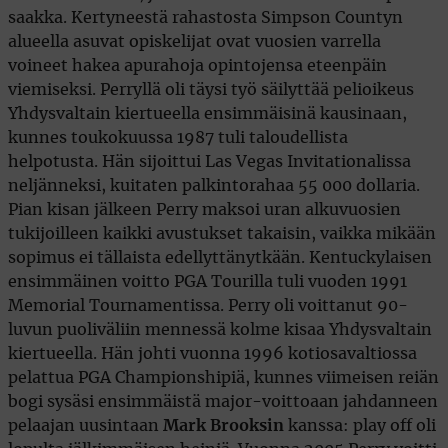
saakka. Kertyneestä rahastosta Simpson Countyn
alueella asuvat opiskelijat ovat vuosien varrella
voineet hakea apurahoja opintojensa eteenpäin
viemiseksi. Perryllä oli täysi työ säilyttää pelioikeus
Yhdysvaltain kiertueella ensimmäisinä kausinaan,
kunnes toukokuussa 1987 tuli taloudellista
helpotusta. Hän sijoittui Las Vegas Invitationalissa
neljänneksi, kuitaten palkintorahaa 55 000 dollaria.
Pian kisan jälkeen Perry maksoi uran alkuvuosien
tukijoilleen kaikki avustukset takaisin, vaikka mikään
sopimus ei tällaista edellyttänytkään. Kentuckylaisen
ensimmäinen voitto PGA Tourilla tuli vuoden 1991
Memorial Tournamentissa. Perry oli voittanut 90-
luvun puoliväliin mennessä kolme kisaa Yhdysvaltain
kiertueella. Hän johti vuonna 1996 kotiosavaltiossa
pelattua PGA Championshipiä, kunnes viimeisen reiän
bogi sysäsi ensimmäistä major-voittoaan jahdanneen
pelaajan uusintaan
Mark Brooksin
kanssa: play off oli