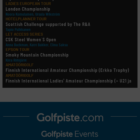
LADIES EUROPEAN TOUR
London Championship
Noora Komulainen, Ursula Wikström
HOTELPLANNER TOUR
Scottish Challenge supported by The R&A
Tapio Pulkkanen
LET ACCESS SERIES
CSK Steel Women´S Open
Anna Backman, Katri Bakker, Elina Saksa
EPSON TOUR
Smoky Mountain Championship
Kiira Riihijärvi
AMATÖÖRIGOLF
Finnish International Amateur Championship (Erkko Trophy)
AMATÖÖRIGOLF
Finnish International Ladies' Amateur Championship (+ U21 ja
U18/FJT/Aulanko)
KORN FERRY TOUR
Pinnacle Bank Championship
LEGENDS TOUR
Staysure PGA Seniors Championship
AMATÖÖRIGOLF
U.S. Women's Amateur Championship
AMATÖÖRIGOLF
English Boys' (U14) Open Amateur Stroke Play Championship
Eeli Krankka, Lionel Mutikainen
MUU