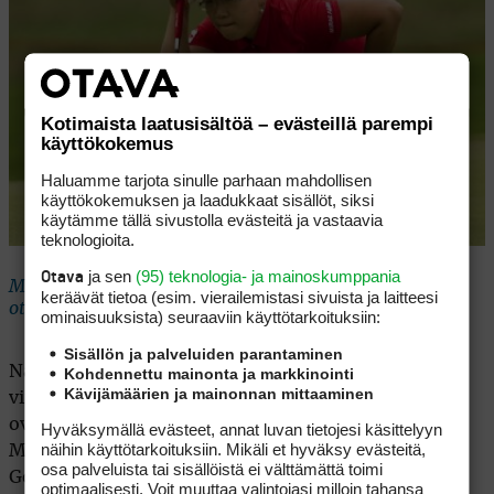
Kotimaista laatusisältöä – evästeillä parempi
käyttökokemus
Haluamme tarjota sinulle parhaan mahdollisen
käyttökokemuksen ja laadukkaat sisällöt, siksi
käytämme tällä sivustolla evästeitä ja vastaavia
teknologioita.
ja sen
(95) teknologia- ja mainoskumppania
Otava
Maailmanlistan ykkönen Jiyai Shin saa ensimmäisessä
keräävät tietoa (esim. vierailemis­tasi sivuista ja laitteesi
ottelussa vastaansa Kyeong Baen. &copy Getty Images
ominaisuuk­sista) seuraaviin käyttötarkoituksiin:
Sisällön ja palveluiden parantaminen
Naisgolfin ykköskiertueella pelataan tulevana
Kohdennettu mainonta ja markkinointi
Kävijämäärien ja mainonnan mittaaminen
viikonloppuna täysin uusi reikäpeliturnaus. Kisaan
ovat valikoituneet naisgolfin 64 parasta. Sybase
Hyväksymällä evästeet, annat luvan tietojesi käsittelyyn
näihin käyttötarkoituksiin. Mikäli et hyväksy evästeitä,
Match Play Championship pelataan Hamilton Farm
osa palveluista tai sisällöistä ei välttämättä toimi
Golf Clubilla New Jerseyssa.
optimaalisesti. Voit muuttaa valintojasi milloin tahansa