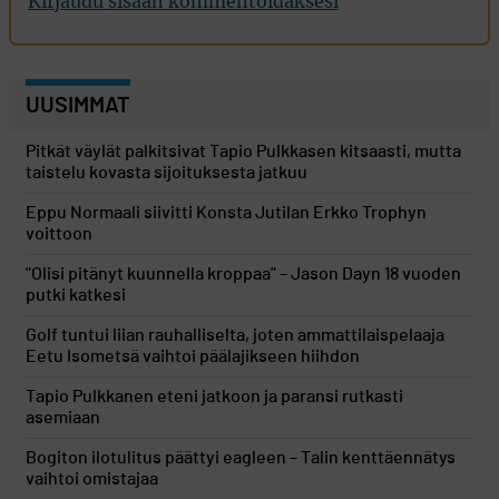
Kirjaudu sisään kommentoidaksesi
UUSIMMAT
Pitkät väylät palkitsivat Tapio Pulkkasen kitsaasti, mutta
taistelu kovasta sijoituksesta jatkuu
Eppu Normaali siivitti Konsta Jutilan Erkko Trophyn
voittoon
"Olisi pitänyt kuunnella kroppaa" – Jason Dayn 18 vuoden
putki katkesi
Golf tuntui liian rauhalliselta, joten ammattilaispelaaja
Eetu Isometsä vaihtoi päälajikseen hiihdon
Tapio Pulkkanen eteni jatkoon ja paransi rutkasti
asemiaan
Bogiton ilotulitus päättyi eagleen – Talin kenttäennätys
vaihtoi omistajaa