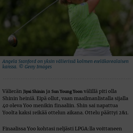
Angela Stanford on yksin välierissä kolmen eteläkorealaisen
kanssa. © Getty Images
Välierän
ja
välillä piti olla
Jiyai Shinin
Sun Young Yoon
Shinin heiniä. Eipä ollut, vaan maailmanlistalla sijalla
40 oleva Yoo menikin finaaliin. Shin sai napattua
Yoolta kaksi reikää ottelun aikana. Ottelu päättyi 2&1.
Finaalissa Yoo kohtasi neljästi LPGA:lla voittaneen