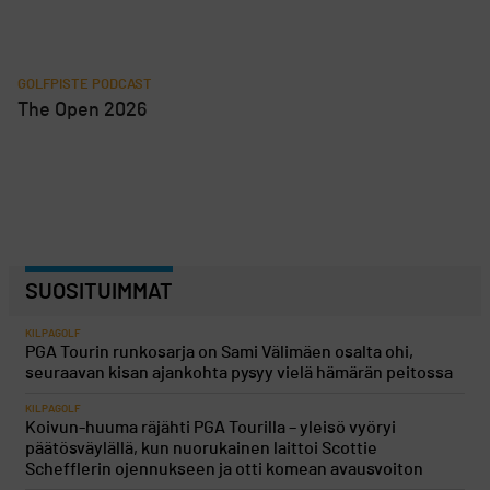
GOLFPISTE PODCAST
The Open 2026
SUOSITUIMMAT
KILPAGOLF
PGA Tourin runkosarja on Sami Välimäen osalta ohi,
seuraavan kisan ajankohta pysyy vielä hämärän peitossa
KILPAGOLF
Koivun-huuma räjähti PGA Tourilla – yleisö vyöryi
päätösväylällä, kun nuorukainen laittoi Scottie
Schefflerin ojennukseen ja otti komean avausvoiton