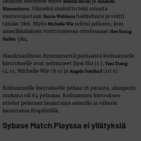
Jatkoon selvisivät myös
ja
Beatriz Recari
Amanda
. Viimeksi mainittu teki omasta
Blumenhurst
vastustajastaan
hakkelusta ja voitti
Karrie Webbista
tämän 7&6. Myös
selvisi jatkoon, kun
Michelle Wie
amerikkalainen voitti toisessa ottelussaan
Hee Young
5&4.
Parkin
Maailmanlistan kymmenestä parhaasta kolmannelle
kierrokselle ovat selvinneet Jiyai Shi (1.),
Yani Tseng
(4:s), Michelle Wie (8:s) ja
(10:s).
Angela Stanford
Kolmannelle kierrokselle jatkaa 16 parasta, alunperin
mukana oli 64 pelaajaa. Kolmannen kierroksen
ottelut pelataan lauantaina aamulla ja välierät
lauantaina iltapäivällä.
Sybase Match Playssa ei yllätyksiä