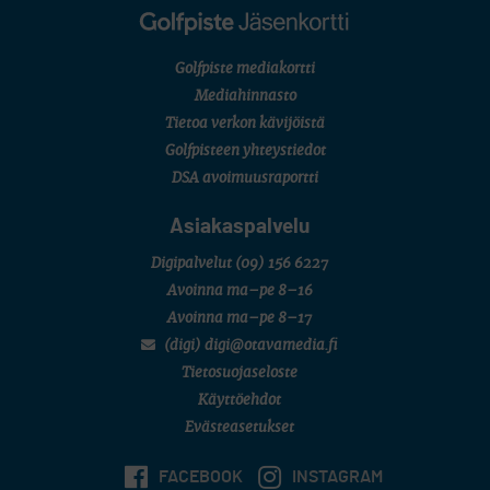
Kivitippu Classic Invitational 2026
LIV GOLF
New York
Golfpiste mediakortti
SM-KILPAILUT
SM-reikäpeli (M50/Kymen Golf)
Mediahinnasto
FINNISH JUNIOR TOUR
Tietoa verkon kävijöistä
7 (U18 ja U21/pojat/Tahko)
MID TOUR
Golfpisteen yhteystiedot
6 (Archipelagia Golf)
DSA avoimuusraportti
Asiakaspalvelu
Digipalvelut
(09) 156 6227
Avoinna ma–pe 8–16
Avoinna ma–pe 8–17
(digi) digi@otavamedia.fi
Tietosuojaseloste
Käyttöehdot
Evästeasetukset
FACEBOOK
INSTAGRAM