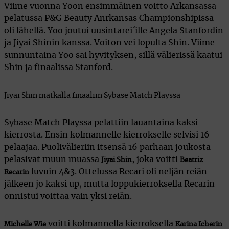
Viime vuonna Yoon ensimmäinen voitto Arkansassa
pelatussa P&G Beauty Anrkansas Championshipissa
oli lähellä. Yoo joutui uusintarei´ille Angela Stanfordin
ja Jiyai Shinin kanssa. Voiton vei lopulta Shin. Viime
sunnuntaina Yoo sai hyvityksen, sillä välierissä kaatui
Shin ja finaalissa Stanford.
Jiyai Shin matkalla finaaliin Sybase Match Playssa
Sybase Match Playssa pelattiin lauantaina kaksi
kierrosta. Ensin kolmannelle kierrokselle selvisi 16
pelaajaa. Puolivälieriin itsensä 16 parhaan joukosta
pelasivat muun muassa
, joka voitti
Jiyai Shin
Beatriz
luvuin 4&3. Ottelussa Recari oli neljän reiän
Recarin
jälkeen jo kaksi up, mutta loppukierroksella Recarin
onnistui voittaa vain yksi reiän.
voitti kolmannella kierroksella
Michelle Wie
Karina Icherin