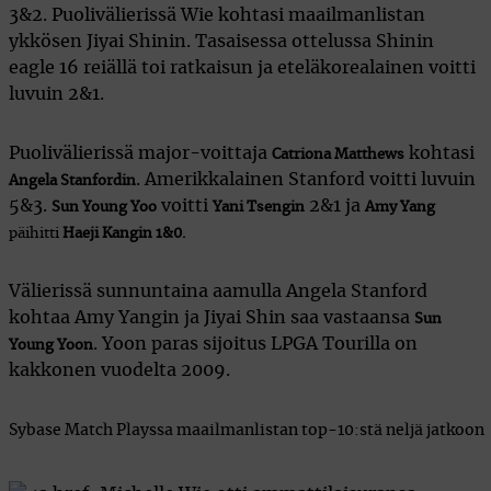
3&2. Puolivälierissä Wie kohtasi maailmanlistan
ykkösen Jiyai Shinin. Tasaisessa ottelussa Shinin
eagle 16 reiällä toi ratkaisun ja eteläkorealainen voitti
luvuin 2&1.
Puolivälierissä major-voittaja
kohtasi
Catriona Matthews
. Amerikkalainen Stanford voitti luvuin
Angela Stanfordin
5&3.
voitti
2&1 ja
Sun Young Yoo
Yani Tsengin
Amy Yang
päihitti
Haeji Kangin 1&0.
Välierissä sunnuntaina aamulla Angela Stanford
kohtaa Amy Yangin ja Jiyai Shin saa vastaansa
Sun
. Yoon paras sijoitus LPGA Tourilla on
Young Yoon
kakkonen vuodelta 2009.
Sybase Match Playssa maailmanlistan top-10:stä neljä jatkoon