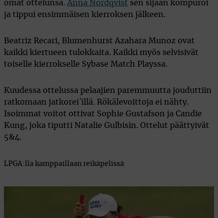
omat ottelunsa.
Anna Nordqvist
sen sijaan kompuroi
ja tippui ensimmäisen kierroksen jälkeen.
Beatriz Recari, Blumenhurst Azahara Munoz ovat
kaikki kiertueen tulokkaita. Kaikki myös selvisivät
toiselle kierrokselle Sybase Match Playssa.
Kuudessa ottelussa pelaajien paremmuutta jouduttiin
ratkomaan jatkorei´illä. Rökälevoittoja ei nähty.
Isoimmat voitot ottivat Sophie Gustafson ja Candie
Kung, joka tiputti Natalie Gulbisin. Ottelut päättyivät
5&4.
LPGA:lla kamppaillaan reikäpelissä