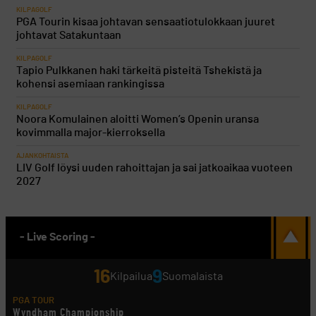
KILPAGOLF
PGA Tourin kisaa johtavan sensaatiotulokkaan juuret
johtavat Satakuntaan
KILPAGOLF
Tapio Pulkkanen haki tärkeitä pisteitä Tshekistä ja
kohensi asemiaan rankingissa
KILPAGOLF
Noora Komulainen aloitti Women’s Openin uransa
kovimmalla major-kierroksella
AJANKOHTAISTA
LIV Golf löysi uuden rahoittajan ja sai jatkoaikaa vuoteen
2027
- Live Scoring -
16
9
Kilpailua
Suomalaista
PGA TOUR
Wyndham Championship