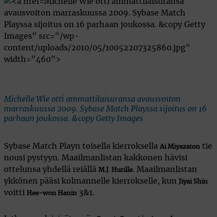
Michelle Wie otti ammattilaisuransa
avausvoiton marraskuussa 2009. Sybase Match
Playssa sijoitus on 16 parhaan joukossa. &copy Getty
Images" src="/wp-
content/uploads/2010/05/10052207325860.jpg"
width="460">
Michelle Wie otti ammattilaisuransa avausvoiton
marraskuussa 2009. Sybase Match Playssa sijoitus on 16
parhaan joukossa. &copy Getty Images
Sybase Match Playn toisella kierroksella
tie
Ai Miyazaton
nousi pystyyn. Maailmanlistan kakkonen hävisi
ottelunsa yhdellä reiällä
. Maailmanlistan
M.J. Hurille
ykkönen pääsi kolmannelle kierrokselle, kun
Jiyai Shin
voitti
3&1.
Hee-won Hanin