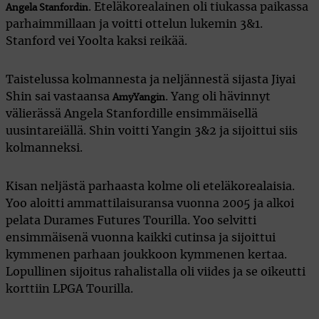
. Eteläkorealainen oli tiukassa paikassa
Angela Stanfordin
parhaimmillaan ja voitti ottelun lukemin 3&1.
Stanford vei Yoolta kaksi reikää.
Taistelussa kolmannesta ja neljännestä sijasta Jiyai
Shin sai vastaansa
. Yang oli hävinnyt
Amy
Yangin
välierässä Angela Stanfordille ensimmäisellä
uusintareiällä. Shin voitti Yangin 3&2 ja sijoittui siis
kolmanneksi.
Kisan neljästä parhaasta kolme oli eteläkorealaisia.
Yoo aloitti ammattilaisuransa vuonna 2005 ja alkoi
pelata Durames Futures Tourilla. Yoo selvitti
ensimmäisenä vuonna kaikki cutinsa ja sijoittui
kymmenen parhaan joukkoon kymmenen kertaa.
Lopullinen sijoitus rahalistalla oli viides ja se oikeutti
korttiin LPGA Tourilla.